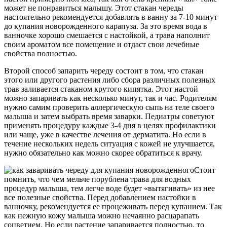
может не понравиться малышу. Этот стакан череды
настоятельно рекомендуется добавлять в ванну за 7-10 минут
до купания новорожденного карапуза. За это время вода в
ванночке хорошо смешается с настойкой, а трава наполнит
своим ароматом все помещение и отдаст свои лечебные
свойства полностью.
Второй способ запарить череду состоит в том, что стакан
этого или другого растения либо сбора различных полезных
трав заливается стаканом крутого кипятка. Этот настой
можно запаривать как несколько минут, так и час. Родителям
нужно самим проверить аллергическую сыпь на теле своего
малыша и затем выбрать время заварки. Педиатры советуют
применять процедуру каждые 3-4 дня в целях профилактики
или чаще, уже в качестве лечения от дерматита. Но если в
течение нескольких недель ситуация с кожей не улучшается,
нужно обязательно как можно скорее обратиться к врачу.
Стоит
помнить, что чем мельче порублена трава для водных
процедур малыша, тем легче воде будет «вытягивать» из нее
все полезные свойства. Перед добавлением настойки в
ванночку, рекомендуется ее процеживать перед купанием. Так
как нежную кожу малыша можно нечаянно расцарапать
соцветием. Но если растение запаривается полностью, то