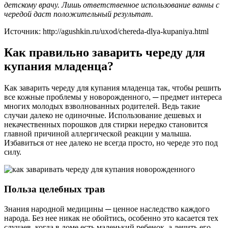
детскому врачу. Лишь ответственное использование ванны с
чередой даст положительный результат.
Источник: http://agushkin.ru/uxod/chereda-dlya-kupaniya.html
Как правильно заварить череду для
купания младенца?
Как заварить череду для купания младенца так, чтобы решить
все кожные проблемы у новорожденного, ─ предмет интереса
многих молодых взволнованных родителей. Ведь такие
случаи далеко не одиночные. Использование дешевых и
некачественных порошков для стирки нередко становится
главной причиной аллергической реакции у малыша.
Избавиться от нее далеко не всегда просто, но череде это под
силу.
Польза целебных трав
Знания народной медицины ─ ценное наследство каждого
народа. Без нее никак не обойтись, особенно это касается тех
случаев, когда в доме есть маленький ребенок, а лечить его