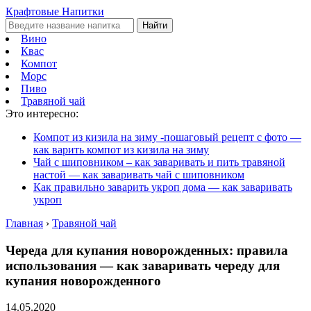
Крафтовые Напитки
Найти
Вино
Квас
Компот
Морс
Пиво
Травяной чай
Это интересно:
Компот из кизила на зиму -пошаговый рецепт с фото —
как варить компот из кизила на зиму
Чай с шиповником – как заваривать и пить травяной
настой — как заваривать чай с шиповником
Как правильно заварить укроп дома — как заваривать
укроп
Главная
›
Травяной чай
Череда для купания новорожденных: правила
использования — как заваривать череду для
купания новорожденного
14.05.2020