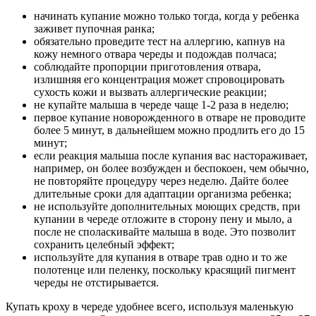
начинать купание можно только тогда, когда у ребенка
заживет пупочная ранка;
обязательно проведите тест на аллергию, капнув на
кожу немного отвара череды и подождав полчаса;
соблюдайте пропорции приготовления отвара,
излишняя его концентрация может спровоцировать
сухость кожи и вызвать аллергические реакции;
не купайте малыша в череде чаще 1-2 раза в неделю;
первое купание новорожденного в отваре не проводите
более 5 минут, в дальнейшем можно продлить его до 15
минут;
если реакция малыша после купания вас настораживает,
например, он более возбужден и беспокоен, чем обычно,
не повторяйте процедуру через неделю. Дайте более
длительные сроки для адаптации организма ребенка;
не используйте дополнительных моющих средств, при
купании в череде отложите в сторону пену и мыло, а
после не споласкивайте малыша в воде. Это позволит
сохранить целебный эффект;
используйте для купания в отваре трав одно и то же
полотенце или пеленку, поскольку красящий пигмент
череды не отстирывается.
Купать кроху в череде удобнее всего, используя маленькую