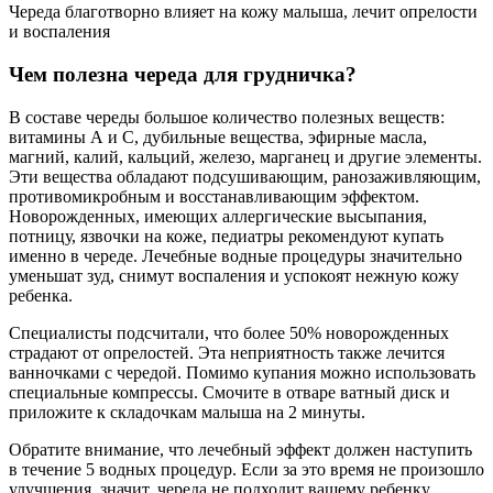
Череда благотворно влияет на кожу малыша, лечит опрелости
и воспаления
Чем полезна череда для грудничка?
В составе череды большое количество полезных веществ:
витамины А и С, дубильные вещества, эфирные масла,
магний, калий, кальций, железо, марганец и другие элементы.
Эти вещества обладают подсушивающим, ранозаживляющим,
противомикробным и восстанавливающим эффектом.
Новорожденных, имеющих аллергические высыпания,
потницу, язвочки на коже, педиатры рекомендуют купать
именно в череде. Лечебные водные процедуры значительно
уменьшат зуд, снимут воспаления и успокоят нежную кожу
ребенка.
Специалисты подсчитали, что более 50% новорожденных
страдают от опрелостей. Эта неприятность также лечится
ванночками с чередой. Помимо купания можно использовать
специальные компрессы. Смочите в отваре ватный диск и
приложите к складочкам малыша на 2 минуты.
Обратите внимание, что лечебный эффект должен наступить
в течение 5 водных процедур. Если за это время не произошло
улучшения, значит, череда не подходит вашему ребенку.