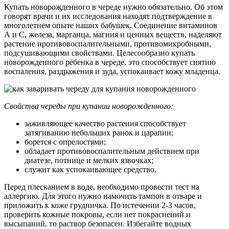
Купать новорожденного в череде нужно обязательно. Об этом
говорят врачи и их исследования находят подтверждение в
многолетнем опыте наших бабушек. Соединение витаминов
А и C, железа, марганца, магния и ценных веществ, наделяют
растение противовоспалительными, противомикробными,
подсушивающими свойствами. Целесообразно купать
новорожденного ребенка в череде, это способствует снятию
воспаления, раздражения и зуда, успокаивает кожу младенца.
Свойства череды при купании новорожденного:
заживляющее качество растения способствует
затягиванию небольших ранок и царапин;
борется с опрелостями;
обладает противовоспалительным действием при
диатезе, потнице и мелких язвочках;
служит как успокаивающее средство.
Перед плесканием в воде, необходимо провести тест на
аллергию. Для этого нужно намочить тампон в отваре и
приложить к коже грудничка. По истечении 2-3 часов,
проверить кожные покровы, если нет покраснений и
высыпаний, то раствор безопасен. Избегайте водных