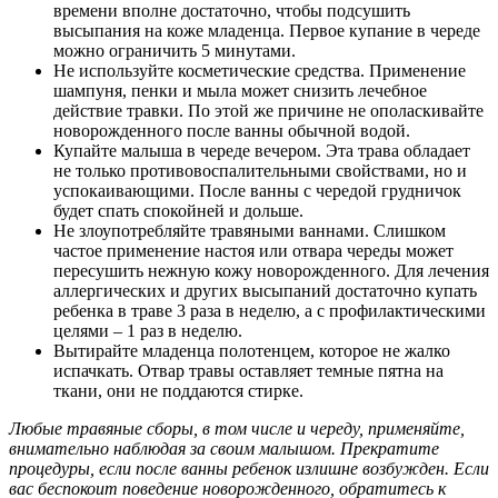
времени вполне достаточно, чтобы подсушить
высыпания на коже младенца. Первое купание в череде
можно ограничить 5 минутами.
Не используйте косметические средства. Применение
шампуня, пенки и мыла может снизить лечебное
действие травки. По этой же причине не ополаскивайте
новорожденного после ванны обычной водой.
Купайте малыша в череде вечером. Эта трава обладает
не только противовоспалительными свойствами, но и
успокаивающими. После ванны с чередой грудничок
будет спать спокойней и дольше.
Не злоупотребляйте травяными ваннами. Слишком
частое применение настоя или отвара череды может
пересушить нежную кожу новорожденного. Для лечения
аллергических и других высыпаний достаточно купать
ребенка в траве 3 раза в неделю, а с профилактическими
целями – 1 раз в неделю.
Вытирайте младенца полотенцем, которое не жалко
испачкать. Отвар травы оставляет темные пятна на
ткани, они не поддаются стирке.
Любые травяные сборы, в том числе и череду, применяйте,
внимательно наблюдая за своим малышом. Прекратите
процедуры, если после ванны ребенок излишне возбужден. Если
вас беспокоит поведение новорожденного, обратитесь к