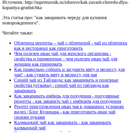
Источник: http://supertravnik.ru/zdorove/kak-zavarit-cheredu-dlya-
kupaniya-grudnichka
Эта статья про: "как заваривать череду для купания
новорожденного".
Читайте также:
Облепиха рецепты – чай с облепихой - чай из облепихи
как в ресторанах как приготовить
Чем полезен иван чай для женского организма -
свойства и применение - чем полезен иван чай для
женщин как принимать
Как правильно собрать и засушить мяту и мелиссу для
чая? - как сушить мяту и мелиссу для чая
Синий чай из Тайланда: как заваривать и полезные
свойства (отзывы) - синий чай из тайланда как
заваривать
Как заваривать имбирь для похудения - популярные
рецепты - как заварить чай с имбирем для похудения
Рецепт приготовления иван чая в домашних условиях
видео | Блог Кулинара - как приготовить иван чай
своими руками
Калмыцкий чай как заваривать - как заваривать
калмыцкий чай