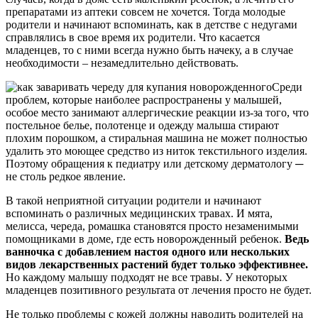
препаратами из аптеки совсем не хочется. Тогда молодые
родители и начинают вспоминать, как в детстве с недугами
справлялись в свое время их родители. Что касается
младенцев, то с ними всегда нужно быть начеку, а в случае
необходимости – незамедлительно действовать.
Среди
проблем, которые наиболее распространены у малышей,
особое место занимают аллергические реакции из-за того, что
постельное белье, полотенце и одежду малыша стирают
плохим порошком, а стиральная машина не может полностью
удалить это моющее средство из ниток текстильного изделия.
Поэтому обращения к педиатру или детскому дерматологу ─
не столь редкое явление.
В такой неприятной ситуации родители и начинают
вспоминать о различных медицинских травах. И мята,
мелисса, череда, ромашка становятся просто незаменимыми
помощниками в доме, где есть новорожденный ребенок.
Ведь
ванночка с добавлением настоя одного или нескольких
видов лекарственных растений будет только эффективнее.
Но каждому малышу подходят не все травы. У некоторых
младенцев позитивного результата от лечения просто не будет.
Не только проблемы с кожей должны наводить родителей на