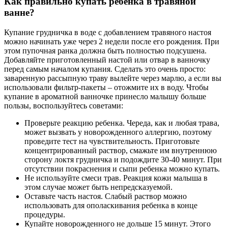
Как правильно купать ребенка в травяной
ванне?
Купание грудничка в воде с добавлением травяного настоя
можно начинать уже через 2 недели после его рождения. При
этом пупочная ранка должна быть полностью подсушена.
Добавляйте приготовленный настой или отвар в ванночку
перед самым началом купания. Сделать это очень просто:
заваренную рассыпную траву вылейте через марлю, а если вы
использовали фильтр-пакеты – отожмите их в воду. Чтобы
купание в ароматной ванночке принесло малышу больше
пользы, воспользуйтесь советами:
Проверьте реакцию ребенка. Череда, как и любая трава,
может вызвать у новорожденного аллергию, поэтому
проведите тест на чувствительность. Приготовьте
концентрированный раствор, смажьте им внутреннюю
сторону локтя грудничка и подождите 30-40 минут. При
отсутствии покраснения и сыпи ребенка можно купать.
Не используйте смеси трав. Реакция кожи малыша в
этом случае может быть непредсказуемой.
Оставьте часть настоя. Слабый раствор можно
использовать для ополаскивания ребенка в конце
процедуры.
Купайте новорожденного не дольше 15 минут. Этого