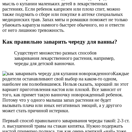
мысль о купании маленьких детей в лекарственных
растениях. Если ребенок капризен или плохо спит, можно
также подумать о сборе или покупке в аптеке специальных
медицинских трав. Запах мяты и ромашки поможет не только
убаюкать карапуза намного быстрее обычного, но и отвести
от него лишнюю тревожность.
Как правильно заварить череду для ванны?
Существует множество разных способов
заваривания лекарственного растения, например,
череды для детской ванночки.
Каждые
родители останавливают свой выбор на каком-то одном,
наиболее им полюбившимся. Нельзя сказать, хороший ли этот
вариант приготовления настоя или плохой. Все зависит от
того, как примет такую ванночку новорожденный ребенок.
Потому что у одного малыша запах растения не будет
вызывать плача или иных негативных эмоций, а у другого
может стать причиной истерики.
Первый способ правильного заваривания череды такой: 2-3 ст.
л. высушенной травы на стакан кипятка. Нужно подержать
настой примерно полчаса, так как очень крепкий «чай» тоже