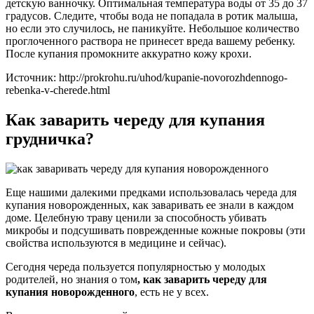
детскую ванночку. Оптимальная температура воды от 35 до 37
градусов. Следите, чтобы вода не попадала в ротик малыша,
но если это случилось, не паникуйте. Небольшое количество
проглоченного раствора не принесет вреда вашему ребенку.
После купания промокните аккуратно кожу крохи.
Источник: http://prokrohu.ru/uhod/kupanie-novorozhdennogo-
rebenka-v-cherede.html
Как заварить череду для купания
грудничка?
Еще нашими далекими предками использовалась череда для
купания новорожденных, как заваривать ее знали в каждом
доме. Целебную траву ценили за способность убивать
микробы и подсушивать поврежденные кожные покровы (эти
свойства используются в медицине и сейчас).
Сегодня череда пользуется популярностью у молодых
родителей, но знания о том
, как заварить череду для
купания новорожденного
, есть не у всех.