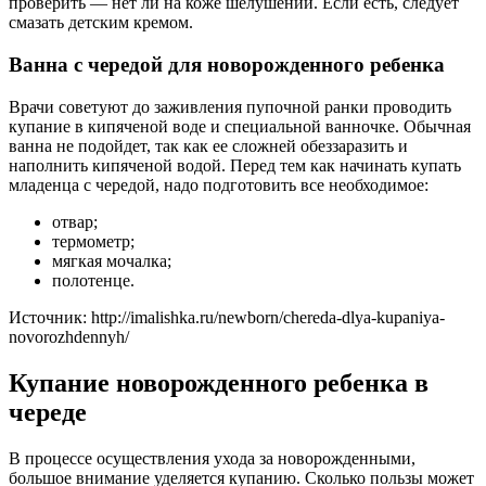
проверить — нет ли на коже шелушений. Если есть, следует
смазать детским кремом.
Ванна с чередой для новорожденного ребенка
Врачи советуют до заживления пупочной ранки проводить
купание в кипяченой воде и специальной ванночке. Обычная
ванна не подойдет, так как ее сложней обеззаразить и
наполнить кипяченой водой. Перед тем как начинать купать
младенца с чередой, надо подготовить все необходимое:
отвар;
термометр;
мягкая мочалка;
полотенце.
Источник: http://imalishka.ru/newborn/chereda-dlya-kupaniya-
novorozhdennyh/
Купание новорожденного ребенка в
череде
В процессе осуществления ухода за новорожденными,
большое внимание уделяется купанию. Сколько пользы может