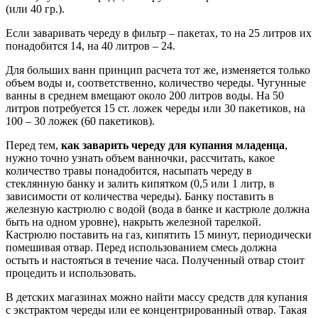
(или 40 гр.).
Если заваривать череду в фильтр – пакетах, то на 25 литров их
понадобится 14, на 40 литров – 24.
Для больших ванн принцип расчета тот же, изменяется только
объем воды и, соответственно, количество череды. Чугунные
ванны в среднем вмещают около 200 литров воды. На 50
литров потребуется 15 ст. ложек череды или 30 пакетиков, на
100 – 30 ложек (60 пакетиков).
Перед тем,
как заварить череду для купания младенца
,
нужно точно узнать объем ванночки, рассчитать, какое
количество травы понадобится, насыпать череду в
стеклянную банку и залить кипятком (0,5 или 1 литр, в
зависимости от количества череды). Банку поставить в
железную кастрюлю с водой (вода в банке и кастрюле должна
быть на одном уровне), накрыть железной тарелкой.
Кастрюлю поставить на газ, кипятить 15 минут, периодически
помешивая отвар. Перед использованием смесь должна
остыть и настояться в течение часа. Полученный отвар стоит
процедить и использовать.
В детских магазинах можно найти массу средств для купания
с экстрактом череды или ее концентрированный отвар. Такая