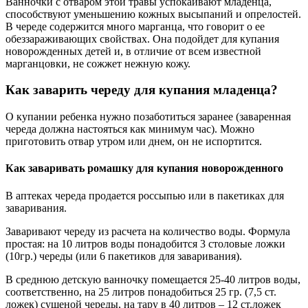
Ванночки с отваром этой травы успокаивают младенца,
способствуют уменьшению кожных высыпаний и опрелостей.
В череде содержится много марганца, что говорит о ее
обеззараживающих свойствах. Она подойдет для купания
новорожденных детей и, в отличие от всем известной
марганцовки, не сожжет нежную кожу.
Как заварить череду для купания младенца?
О купании ребенка нужно позаботиться заранее (заваренная
череда должна настояться как минимум час). Можно
приготовить отвар утром или днем, он не испортится.
Как заваривать ромашку для купания новорожденного
В аптеках череда продается россыпью или в пакетиках для
заваривания.
Заваривают череду из расчета на количество воды. Формула
простая: на 10 литров воды понадобится 3 столовые ложки
(10гр.) череды (или 6 пакетиков для заваривания).
В среднюю детскую ванночку помещается 25-40 литров воды,
соответственно, на 25 литров понадобиться 25 гр. (7,5 ст.
ложек) сушеной череды, на тару в 40 литров – 12 ст.ложек