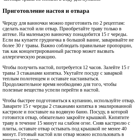
Приготовление настоя и отвара
Череду для ванночки можно приготовить по 2 рецептам:
сделать настой или отвар. Приобретайте траву только в
аптеке. На маленькую ванночку понадобится 15 г череды.
Если вы купаете грудничка в большой ванне, заваривайте не
более 30 г травы. Важно соблюдать правильные пропорции,
так как концентрированный раствор может вызвать
аллергическую реакцию.
Чтобы получить настой, потребуется 12 часов. Залейте 15 г
травы 3 стаканами кипятка. Укутайте посуду с заваркой
теплым полотенцем и оставьте настаиваться.
Продолжительное время необходимо для того, чтобы
полезные вещества успели перейти в настой.
Чтобы быстрее подготовиться к купанию, используйте отвар.
Заварите 15 г череды 2 стаканами кипятка в эмалированной
кастрюле и поставьте на водяную баню. Посуду, в которой
готовится отвар, обязательно закройте крышкой. Кипятите
траву в течение 15 минут на слабом огне. Сняв кастрюлю с
плиты, оставьте отвар остывать под крышкой не менее 40
минут. Готовый настой или отвар можно использовать в
течение 12 часов.