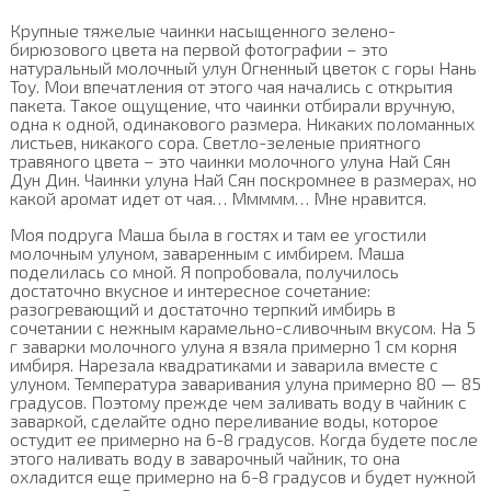
Крупные тяжелые чаинки насыщенного зелено-
бирюзового цвета на первой фотографии – это
натуральный молочный улун Огненный цветок с горы Нань
Тоу. Мои впечатления от этого чая начались с открытия
пакета. Такое ощущение, что чаинки отбирали вручную,
одна к одной, одинакового размера. Никаких поломанных
листьев, никакого сора. Светло-зеленые приятного
травяного цвета – это чаинки молочного улуна Най Сян
Дун Дин. Чаинки улуна Най Сян поскромнее в размерах, но
какой аромат идет от чая… Ммммм… Мне нравится.
Моя подруга Маша была в гостях и там ее угостили
молочным улуном, заваренным с имбирем. Маша
поделилась со мной. Я попробовала, получилось
достаточно вкусное и интересное сочетание:
разогревающий и достаточно терпкий имбирь в
сочетании с нежным карамельно-сливочным вкусом. На 5
г заварки молочного улуна я взяла примерно 1 см корня
имбиря. Нарезала квадратиками и заварила вместе с
улуном. Температура заваривания улуна примерно 80 — 85
градусов. Поэтому прежде чем заливать воду в чайник с
заваркой, сделайте одно переливание воды, которое
остудит ее примерно на 6-8 градусов. Когда будете после
этого наливать воду в заварочный чайник, то она
охладится еще примерно на 6-8 градусов и будет нужной