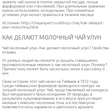
хранить чай нужно в плотно закрытой посуде, лучше
фарфоровой или стеклянной. При длительном хранении
нужно использовать холодильник. При комнатных
условиях улун может храниться в течение месяца.
Источник: http://chayexpert.ru/elitnyj-chaj/kak-delayut-
ulun-molochnyj.html
КАК ДЕЛАЮТ МОЛОЧНЫЙ ЧАЙ УЛУН
Чай молочный улун. Как делают молочный улун? Свойства,
отзывы.
От разных людей вы можете услышать совершенно
противоположные мнения о чае молочный улун. Почему?
Причин тому может быть несколько, ниже я расскажу о
них.
Свою историю этот чай начал на Тайване в 1972 году.
Среди тайваньских фермеров проводился конкурс на
лучший молочный улун. Чай, представленный на конкурсе,
был натурального происхождения. От природы, в
результате культивирования, в его вкусе присутствуют
нежные сливочно-молочные тона, а в послевкусии
появляются ноты карамели и цветочного аромата.