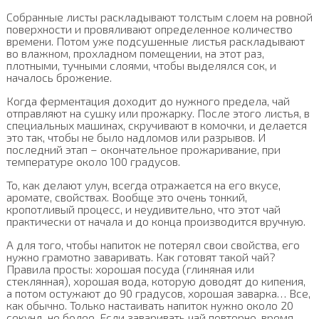
Собранные листы раскладывают толстым слоем на ровной
поверхности и провяливают определенное количество
времени. Потом уже подсушенные листья раскладывают
во влажном, прохладном помещении, на этот раз,
плотными, тучными слоями, чтобы выделялся сок, и
началось брожение.
Когда ферментация доходит до нужного предела, чай
отправляют на сушку или прожарку. После этого листья, в
специальных машинах, скручивают в комочки, и делается
это так, чтобы не было надломов или разрывов. И
последний этап – окончательное прожаривание, при
температуре около 100 градусов.
То, как делают улун, всегда отражается на его вкусе,
аромате, свойствах. Вообще это очень тонкий,
кропотливый процесс, и неудивительно, что этот чай
практически от начала и до конца производится вручную.
А для того, чтобы напиток не потерял свои свойства, его
нужно грамотно заваривать. Как готовят такой чай?
Правила просты: хорошая посуда (глиняная или
стеклянная), хорошая вода, которую доводят до кипения,
а потом остужают до 90 градусов, хорошая заварка… Все,
как обычно. Только настаивать напиток нужно около 20
секунд, не более. Если заваривать чай повторно, время