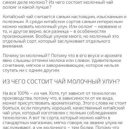
самом деле молоко? Из чего состоит молочный чай
оолонг и какой лучше?
Китайский чай считается самым настоящим, изысканным и
полезным. А среди китайских сортов самым интересным
можно назвать молочный улун. Или оолонг – название и
то, и другое верно, вся разница – в особенностях
произношения. Вообще улунов много, но молочный это
отдельный сорт, который заслуживает отдельного
внимания.
Почему он молочный? Потому что в его вкусе и аромате
явно слышны оттенки молока или сливок. Удивительное
сочетание, мягкое и завораживающее, которое нельзя
спутать ни с одним другим.
ИЗ ЧЕГО СОСТОИТ ЧАЙ МОЛОЧНЫЙ УЛУН?
На все 100% – из чая. Хотя, тут зависит от технологии
производства, потому что, в зависимости от ее вида,
может присутствовать ароматизатор. Этого слова не стоит
бояться, если покупать хороший, качественный китайский
чай улун, который изготовлен с полным соблюдением
технологии. А вот те сорта, который можно найти в
стандартных магазинах, мягко говоря, на звание улуна не
заслуживают, а уж молочного – тем более. Потому что