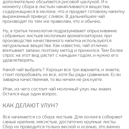
дополнительно обсыпается рисовой шелухой. И к
моменту сбора в листьях накапливаются вещества,
содержащиеся в молоке, что и придает готовому напитку
выраженный привкус сливок. В дальнейшем чай
производят по тем же правилам, что и обычно.
Ну, а третья технология подразумевает опрыскивание
собранных листьев молочным ароматизатором, при
производстве качественного напитка используются
натуральные вещества. Как известно, чай отлично
впитывает запахи, поэтому метод и прижился. Тем более
спрос на этот вид растет с каждым годом, и нужно его
удовлетворять.
Какой чай выбрать? Хороши все три варианта, и знаете,
стоит попробовать их все, хотя бы ради сравнения. Если
заварка качественная, то вы ничем не рискуете.
Итак, из чего состоит чай молочный улун, мы знаем.
Остался еще один вопрос.
КАК ДЕЛАЮТ УЛУН?
Все начинается со сбора листьев. Для оолонга собирают
самые крепкие, мясистые, достаточно крупные листы.
Сбор их проводится только весной и осенью, это важно.