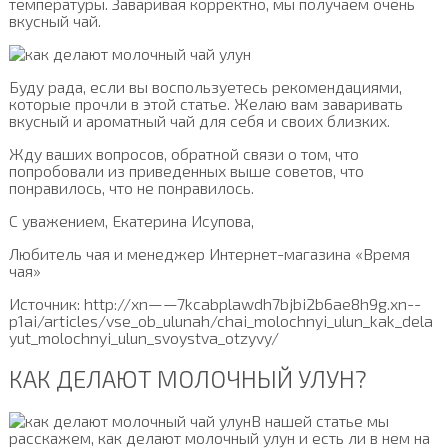
температуры. Заваривая корректно, мы получаем очень
вкусный чай.
Буду рада, если вы воспользуетесь рекомендациями,
которые прочли в этой статье. Желаю вам заваривать
вкусный и ароматный чай для себя и своих близких.
Жду ваших вопросов, обратной связи о том, что
попробовали из приведенных выше советов, что
понравилось, что не понравилось.
С уважением, Екатерина Исупова,
Любитель чая и менеджер Интернет-магазина «Время
чая»
Источник: http://xn——7kcabplawdh7bjbi2b6ae8h9g.xn--
p1ai/articles/vse_ob_ulunah/chai_molochnyi_ulun_kak_dela
yut_molochnyi_ulun_svoystva_otzyvy/
КАК ДЕЛАЮТ МОЛОЧНЫЙ УЛУН?
В нашей статье мы
расскажем, как делают молочный улун и есть ли в нем на