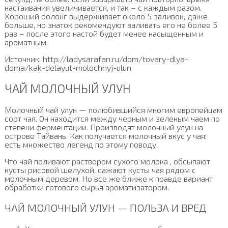
настаивания увеличивается, и так – с каждым разом.
Хороший оолонг выдерживает около 5 заливок, даже
больше, но знаток рекомендуют заливать его не более 5
раз – после этого настой будет менее насыщенным и
ароматным.
Источник: http://ladysarafan.ru/dom/tovary-dlya-
doma/kak-delayut-molochnyj-ulun
ЧАЙ МОЛОЧНЫЙ УЛУН
Молочный чай улун — полюбившийся многим европейцам
сорт чая. Он находится между черным и зеленым чаем по
степени ферментации. Производят молочный улун на
острове Тайвань. Как получается молочный вкус у чая:
есть множество легенд по этому поводу.
Что чай поливают раствором сухого молока , обсыпают
кусты рисовой шелухой, сажают кусты чая рядом с
молочным деревом. Но все же ближе к правде вариант
обработки готового сырья ароматизатором.
ЧАЙ МОЛОЧНЫЙ УЛУН — ПОЛЬЗА И ВРЕД