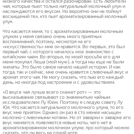
низкого качества и остался разочарован. Есть любители
чая, которые пьют только натуральный молочный улун и
наслаждаются его вкусом. Но вероятно они не поймут
восхищений тех, кто пьет ароматизированный молочный
улун.
Что касается меня, то с ароматизированным молочным
улуном у меня связано очень много приятных
воспоминаний, поэтому, несмотря на его
«искусственность» мне он нравится. Во-первых, это был
первый чай, с которого началось мое знакомство с
китайским чаем. Во-вторых, по моей просьбе его для
меня покупал Леша (мой муж), а тогда мы еще не были
женаты. Это было самое начало нашей истории. И как
тогда, так и сейчас, мне очень нравится сливочный вкус и
аромат этого чая. Не могу сказать, что пью его каждый
день, но иногда под настроение и с удовольствием.
«О вкусе чая лучше всего скажет рот» — это
высказывание связывают со знаменитым чайным
исследователем Лу Юем. Поэтому я следую совету Лу
Юя. Что касается натурального молочного улуна, то его
вкус мне приятен. Однако он раз в сто менее насыщен
молочно-сливочными нотами. Но от заварки к заварке его
вкус меняется, появляются новые ноты, чего нет в
ароматизированном молочном улуне, про который можно
сказать, что он весь на одной ноте.