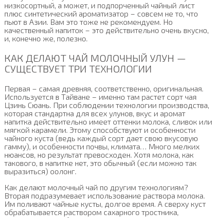
низкосортный, а может, и подпорченный чайный лист
плюс синтетический ароматизатор – совсем не то, что
пьют в Азии. Вам это тоже не рекомендуем. Но
качественный напиток – это действительно очень вкусно,
и, конечно же, полезно.
КАК ДЕЛАЮТ ЧАЙ МОЛОЧНЫЙ УЛУН —
СУЩЕСТВУЕТ ТРИ ТЕХНОЛОГИИ
Первая – самая древняя, соответственно, оригинальная.
Используется в Тайване – именно там растет сорт чая
Цзинь Сюань. При соблюдении технологии производства,
которая стандартна для всех улунов, вкус и аромат
напитка действительно имеет оттенки молока, сливок или
мягкой карамели. Этому способствуют и особенности
чайного куста (ведь каждый сорт дает свою вкусовую
гамму), и особенности почвы, климата… Много мелких
нюансов, но результат превосходен. Хотя молока, как
такового, в напитке нет, это обычный (если можно так
выразиться) оолонг.
Как делают молочный чай по другим технологиям?
Вторая подразумевает использование раствора молока.
Им поливают чайные кусты, долгое время. А сверху куст
обрабатывается раствором сахарного тростника,