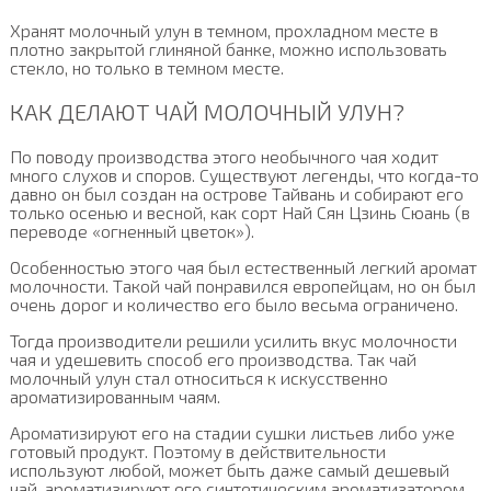
Хранят молочный улун в темном, прохладном месте в
плотно закрытой глиняной банке, можно использовать
стекло, но только в темном месте.
КАК ДЕЛАЮТ ЧАЙ МОЛОЧНЫЙ УЛУН?
По поводу производства этого необычного чая ходит
много слухов и споров. Существуют легенды, что когда-то
давно он был создан на острове Тайвань и собирают его
только осенью и весной, как сорт Най Сян Цзинь Сюань (в
переводе «огненный цветок»).
Особенностью этого чая был естественный легкий аромат
молочности. Такой чай понравился европейцам, но он был
очень дорог и количество его было весьма ограничено.
Тогда производители решили усилить вкус молочности
чая и удешевить способ его производства. Так чай
молочный улун стал относиться к искусственно
ароматизированным чаям.
Ароматизируют его на стадии сушки листьев либо уже
готовый продукт. Поэтому в действительности
используют любой, может быть даже самый дешевый
чай, ароматизируют его синтетическим ароматизатором