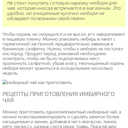
Не стоит покупать готовую нарезку имбиря для
чая, которая иногда встречается в магазинах. Это
удобно, но очищенные кусочки имбиря не
обладают полезными свойствами.
Чтобы корень не сморщился и не высох, его заворачивают
в пищевую пленку. Можно упаковать имбирь в пакет с
герметичной застежкой, предварительно завернув в
бумажную салфетку. Нужно, чтобы к имбирю не поступал
кислород. Продукт перед упаковкой необходимо
осмотреть, чтобы не было подпорченных мест,
промокнуть салфеткой, убрав влагу. Неочищенный корень
имбиря может храниться в холодильнике несколько
недель.
РЕЦЕПТЫ ПРИГОТОВЛЕНИЯ ИМБИРНОГО
ЧАЯ
Можно приготовить однокомпонентный имбирный чай, а
можно поэкспериментировать и сделать напиток более
насыщенным и ярким, добавив в него апельсин, лимон,
мяту, мелиссу, разные сорта меда, травы. Предлагаем