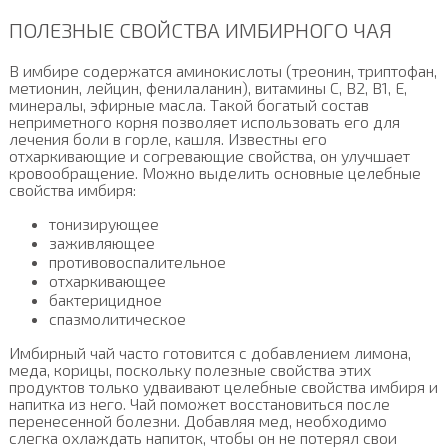
ПОЛЕЗНЫЕ СВОЙСТВА ИМБИРНОГО ЧАЯ
В имбире содержатся аминокислоты (треонин, триптофан,
метионин, лейцин, фенилаланин), витамины C, B2, B1, E,
минералы, эфирные масла. Такой богатый состав
неприметного корня позволяет использовать его для
лечения боли в горле, кашля. Известны его
отхаркивающие и согревающие свойства, он улучшает
кровообращение. Можно выделить основные целебные
свойства имбиря:
тонизирующее
заживляющее
противовоспалительное
отхаркивающее
бактерицидное
спазмолитическое
Имбирный чай часто готовится с добавлением лимона,
меда, корицы, поскольку полезные свойства этих
продуктов только удваивают целебные свойства имбиря и
напитка из него. Чай поможет восстановиться после
перенесенной болезни. Добавляя мед, необходимо
слегка охлаждать напиток, чтобы он не потерял свои