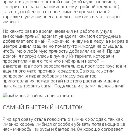
аромат и довольно острый вкус (мой муж, например,
говорит, что запах напоминает ему тройной одеколон).
Так вот, особенно в осенне-зимнее время на моей
тарелке с ужином всегда лежит ломтик свежего корня
имбиря.
Но как-то раз во время чаевания на работе я, учуяв
знакомый пряный аромат, увидела, как моя сотрудница
добавляет его в чай. Я, конечно, живу не в лесу, а как раз в
центре цивилизации, но почему-то никогда не слышала,
чтобы мою любимую пряность добавляли в чай! Придя
домой, я погрузилась в пучину Интернета, которая и
просветила меня о том, что имбирный настой —
действенное противовоспалительное, противовирусное и
еще много чего противо- средство. Занявшись этим
вопросом, я перепробовала массу рецептов
приготовления полезностей из этого растения и даже
пыталась творить сама! Поделюсь и с вами несколькими.
САМЫЙ БЫСТРЫЙ НАПИТОК
Я не зря сразу стала говорить о зимних холодах, так как
именно корень имбиря способен убивать попадающие «в
нас» микробы, вирусы и бактерии. Он хорошо согревает