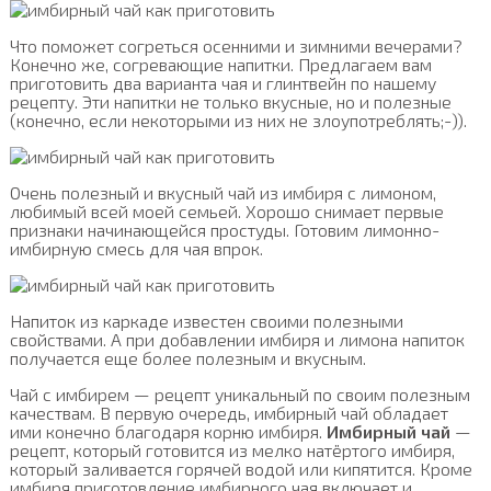
Что поможет согреться осенними и зимними вечерами?
Конечно же, согревающие напитки. Предлагаем вам
приготовить два варианта чая и глинтвейн по нашему
рецепту. Эти напитки не только вкусные, но и полезные
(конечно, если некоторыми из них не злоупотреблять;-)).
Очень полезный и вкусный чай из имбиря с лимоном,
любимый всей моей семьей. Хорошо снимает первые
признаки начинающейся простуды. Готовим лимонно-
имбирную смесь для чая впрок.
Напиток из каркаде известен своими полезными
свойствами. А при добавлении имбиря и лимона напиток
получается еще более полезным и вкусным.
Чай с имбирем — рецепт уникальный по своим полезным
качествам. В первую очередь, имбирный чай обладает
ими конечно благодаря корню имбиря.
Имбирный чай
—
рецепт, который готовится из мелко натёртого имбиря,
который заливается горячей водой или кипятится. Кроме
имбиря приготовление имбирного чая включает и