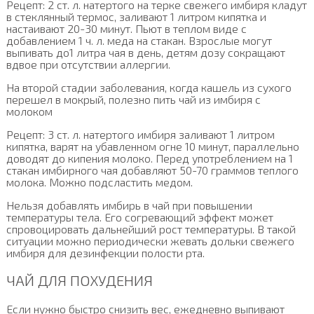
Рецепт: 2 ст. л. натертого на терке свежего имбиря кладут
в стеклянный термос, заливают 1 литром кипятка и
настаивают 20-30 минут. Пьют в теплом виде с
добавлением 1 ч. л. меда на стакан. Взрослые могут
выпивать до1 литра чая в день, детям дозу сокращают
вдвое при отсутствии аллергии.
На второй стадии заболевания, когда кашель из сухого
перешел в мокрый, полезно пить чай из имбиря с
молоком
Рецепт: 3 ст. л. натертого имбиря заливают 1 литром
кипятка, варят на убавленном огне 10 минут, параллельно
доводят до кипения молоко. Перед употреблением на 1
стакан имбирного чая добавляют 50-70 граммов теплого
молока. Можно подсластить медом.
Нельзя добавлять имбирь в чай при повышении
температуры тела. Его согревающий эффект может
спровоцировать дальнейший рост температуры. В такой
ситуации можно периодически жевать дольки свежего
имбиря для дезинфекции полости рта.
ЧАЙ ДЛЯ ПОХУДЕНИЯ
Если нужно быстро снизить вес, ежедневно выпивают