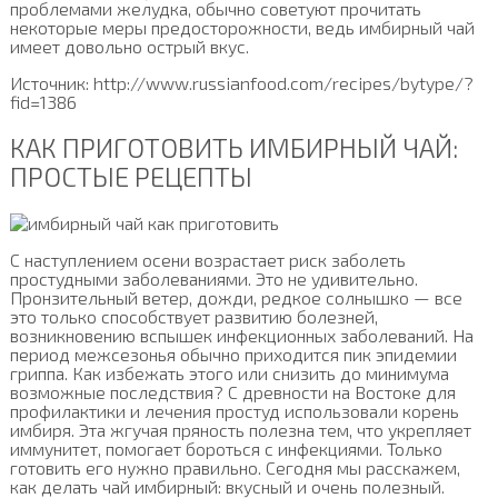
проблемами желудка, обычно советуют прочитать
некоторые меры предосторожности, ведь имбирный чай
имеет довольно острый вкус.
Источник: http://www.russianfood.com/recipes/bytype/?
fid=1386
КАК ПРИГОТОВИТЬ ИМБИРНЫЙ ЧАЙ:
ПРОСТЫЕ РЕЦЕПТЫ
С наступлением осени возрастает риск заболеть
простудными заболеваниями. Это не удивительно.
Пронзительный ветер, дожди, редкое солнышко — все
это только способствует развитию болезней,
возникновению вспышек инфекционных заболеваний. На
период межсезонья обычно приходится пик эпидемии
гриппа. Как избежать этого или снизить до минимума
возможные последствия? С древности на Востоке для
профилактики и лечения простуд использовали корень
имбиря. Эта жгучая пряность полезна тем, что укрепляет
иммунитет, помогает бороться с инфекциями. Только
готовить его нужно правильно. Сегодня мы расскажем,
как делать чай имбирный: вкусный и очень полезный.