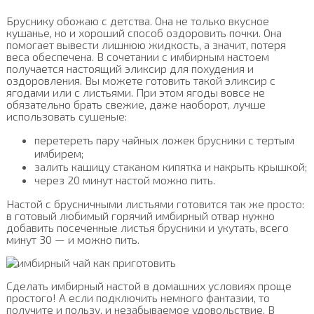
Бруснику обожаю с детства. Она не только вкусное
кушанье, но и хороший способ оздоровить почки. Она
помогает вывести лишнюю жидкость, а значит, потеря
веса обеспечена. В сочетании с имбирным настоем
получается настоящий эликсир для похудения и
оздоровления. Вы можете готовить такой эликсир с
ягодами или с листьями. При этом ягоды вовсе не
обязательно брать свежие, даже наоборот, лучше
использовать сушеные:
перетереть пару чайных ложек брусники с тертым
имбирем;
залить кашицу стаканом кипятка и накрыть крышкой;
через 20 минут настой можно пить.
Настой с брусничными листьями готовится так же просто:
в готовый любимый горячий имбирный отвар нужно
добавить посеченные листья брусники и укутать, всего
минут 30 — и можно пить.
Сделать имбирный настой в домашних условиях проще
простого! А если подключить немного фантазии, то
получите и пользу, и незабываемое удовольствие. В