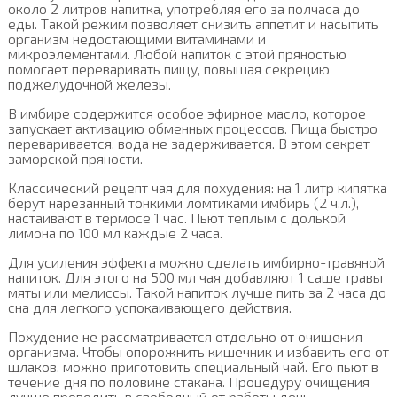
около 2 литров напитка, употребляя его за полчаса до
еды. Такой режим позволяет снизить аппетит и насытить
организм недостающими витаминами и
микроэлементами. Любой напиток с этой пряностью
помогает переваривать пищу, повышая секрецию
поджелудочной железы.
В имбире содержится особое эфирное масло, которое
запускает активацию обменных процессов. Пища быстро
переваривается, вода не задерживается. В этом секрет
заморской пряности.
Классический рецепт чая для похудения: на 1 литр кипятка
берут нарезанный тонкими ломтиками имбирь (2 ч.л.),
настаивают в термосе 1 час. Пьют теплым с долькой
лимона по 100 мл каждые 2 часа.
Для усиления эффекта можно сделать имбирно-травяной
напиток. Для этого на 500 мл чая добавляют 1 саше травы
мяты или мелиссы. Такой напиток лучше пить за 2 часа до
сна для легкого успокаивающего действия.
Похудение не рассматривается отдельно от очищения
организма. Чтобы опорожнить кишечник и избавить его от
шлаков, можно приготовить специальный чай. Его пьют в
течение дня по половине стакана. Процедуру очищения
лучше проводить в свободный от работы день.