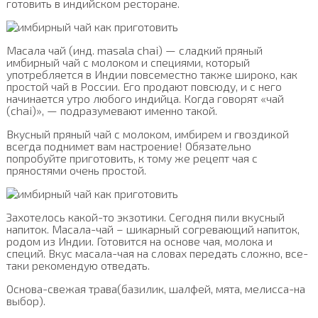
готовить в индийском ресторане.
Масала чай (инд. masala chai) — сладкий пряный
имбирный чай с молоком и специями, который
употребляется в Индии повсеместно также широко, как
простой чай в России. Его продают повсюду, и с него
начинается утро любого индийца. Когда говорят «чай
(chai)», — подразумевают именно такой.
Вкусный пряный чай с молоком, имбирем и гвоздикой
всегда поднимет вам настроение! Обязательно
попробуйте приготовить, к тому же рецепт чая с
пряностями очень простой.
Захотелось какой-то экзотики. Сегодня пили вкусный
напиток. Масала-чай – шикарный согревающий напиток,
родом из Индии. Готовится на основе чая, молока и
специй. Вкус масала-чая на словах передать сложно, все-
таки рекомендую отведать.
Основа-свежая трава(базилик, шалфей, мята, мелисса-на
выбор).