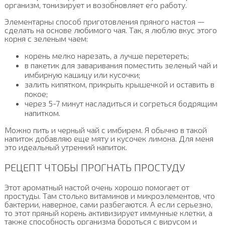
организм, тонизирует и возобновляет его работу.
Элементарны способ приготовления пряного настоя —
сделать на основе любимого чая. Так, я люблю вкус этого
корня с зеленым чаем:
корень мелко нарезать, а лучше перетереть;
в пакетик для заваривания поместить зеленый чай и
имбирную кашицу или кусочки;
залить кипятком, прикрыть крышечкой и оставить в
покое;
через 5-7 минут насладиться и согреться бодрящим
напитком.
Можно пить и черный чай с имбирем. Я обычно в такой
напиток добавляю еще мяту и кусочек лимона. Для меня
это идеальный утренний напиток.
РЕЦЕПТ ЧТОБЫ ПРОГНАТЬ ПРОСТУДУ
Этот ароматный настой очень хорошо помогает от
простуды. Там столько витаминов и микроэлементов, что
бактерии, наверное, сами разбегаются. А если серьезно,
то этот пряный корень активизирует иммунные клетки, а
также способность организма бороться с вирусом и