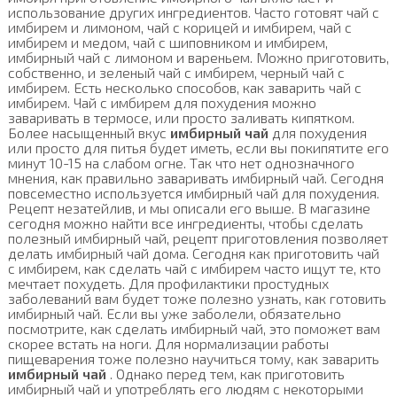
использование других ингредиентов. Часто готовят чай с
имбирем и лимоном, чай с корицей и имбирем, чай с
имбирем и медом, чай с шиповником и имбирем,
имбирный чай с лимоном и вареньем. Можно приготовить,
собственно, и зеленый чай с имбирем, черный чай с
имбирем. Есть несколько способов, как заварить чай с
имбирем. Чай с имбирем для похудения можно
заваривать в термосе, или просто заливать кипятком.
Более насыщенный вкус
имбирный чай
для похудения
или просто для питья будет иметь, если вы покипятите его
минут 10-15 на слабом огне. Так что нет однозначного
мнения, как правильно заваривать имбирный чай. Сегодня
повсеместно используется имбирный чай для похудения.
Рецепт незатейлив, и мы описали его выше. В магазине
сегодня можно найти все ингредиенты, чтобы сделать
полезный имбирный чай, рецепт приготовления позволяет
делать имбирный чай дома. Сегодня как приготовить чай
с имбирем, как сделать чай с имбирем часто ищут те, кто
мечтает похудеть. Для профилактики простудных
заболеваний вам будет тоже полезно узнать, как готовить
имбирный чай. Если вы уже заболели, обязательно
посмотрите, как сделать имбирный чай, это поможет вам
скорее встать на ноги. Для нормализации работы
пищеварения тоже полезно научиться тому, как заварить
имбирный чай
. Однако перед тем, как приготовить
имбирный чай и употреблять его людям с некоторыми