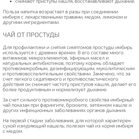
снимают приступы кашля, восстанавливают дыхание.
Польза напитка возрастает в разы при соединении
имбиря с лекарственными травами, медом, лимоном и
другими ингредиентами.
ЧАЙ ОТ ПРОСТУДЫ
Для профилактики и снятия симптомов простуды имбирь
используется с древних времен. В его составе много
витаминов, микроэлементов, эфирных масел и
натуральных антибиотиков, поэтому корень обладает
противомикробным, дезинфицирующим, муколитическим
и противовоспалительным свойствами. Замечено, что за
счет легкого седативного и противоспастического
действия он снижает частоту приступов кашля, делает его
более продуктивным и нормализует дыхание.
За счет сильного противомикробного свойства имбирный
чай показан при фарингите, бронхите, затяжном кашле и
других инфекционных заболеваниях органов дыхания.
На первой стадии заболевания, для которой характерен
сухой изнуряющий кашель, полезен чай из корня имбиря
с медом.