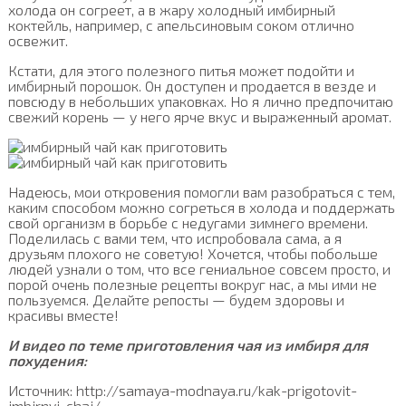
холода он согреет, а в жару холодный имбирный
коктейль, например, с апельсиновым соком отлично
освежит.
Кстати, для этого полезного питья может подойти и
имбирный порошок. Он доступен и продается в везде и
повсюду в небольших упаковках. Но я лично предпочитаю
свежий корень — у него ярче вкус и выраженный аромат.
Надеюсь, мои откровения помогли вам разобраться с тем,
каким способом можно согреться в холода и поддержать
свой организм в борьбе с недугами зимнего времени.
Поделилась с вами тем, что испробовала сама, а я
друзьям плохого не советую! Хочется, чтобы побольше
людей узнали о том, что все гениальное совсем просто, и
порой очень полезные рецепты вокруг нас, а мы ими не
пользуемся. Делайте репосты — будем здоровы и
красивы вместе!
И видео по теме приготовления чая из имбиря для
похудения:
Источник: http://samaya-modnaya.ru/kak-prigotovit-
imbirnyj-chaj/