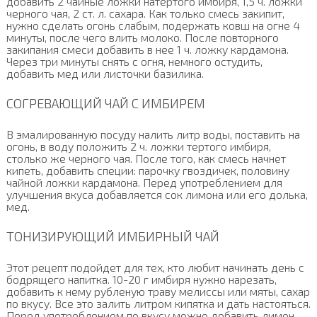
добавить 2 чайные ложки натертого имбиря, 1,5 ч. ложки
черного чая, 2 ст. л. сахара. Как только смесь закипит,
нужно сделать огонь слабым, подержать ковш на огне 4
минуты, после чего влить молоко. После повторного
закипания смеси добавить в нее 1 ч. ложку кардамона.
Через три минуты снять с огня, немного остудить,
добавить мед или листочки базилика.
СОГРЕВАЮЩИЙ ЧАЙ С ИМБИРЕМ
В эмалированную посуду налить литр воды, поставить на
огонь, в воду положить 2 ч. ложки тертого имбиря,
столько же черного чая. После того, как смесь начнет
кипеть, добавить специи: парочку гвоздичек, половину
чайной ложки кардамона. Перед употреблением для
улучшения вкуса добавляется сок лимона или его долька,
мед.
ТОНИЗИРУЮЩИЙ ИМБИРНЫЙ ЧАЙ
Этот рецепт подойдет для тех, кто любит начинать день с
бодрящего напитка. 10-20 г имбиря нужно нарезать,
добавить к нему рубленую траву мелиссы или мяты, сахар
по вкусу. Все это залить литром кипятка и дать настояться.
Перед употреблением по вкусу можно добавить лимон