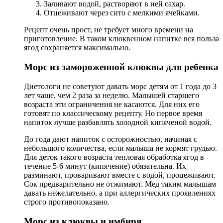
Заливают водой, растворяют в ней сахар.
Отцеживают через сито с мелкими ячейками.
Рецепт очень прост, не требует много времени на
приготовление. В таком клюквенном напитке вся польза
ягод сохраняется максимально.
Морс из замороженной клюквы для ребенка
Диетологи не советуют давать морс детям от 1 года до 3
лет чаще, чем 2 раза за неделю. Малышей старшего
возраста эти ограничения не касаются. Для них его
готовят по классическому рецепту. Но первое время
напиток лучше разбавлять холодной кипяченой водой.
До года дают напиток с осторожностью, начиная с
небольшого количества, если малыша не кормят грудью.
Для деток такого возраста тепловая обработка ягод в
течение 5-6 минут (кипячение) обязательна. Их
разминают, проваривают вместе с водой, процеживают.
Сок предварительно не отжимают. Мед таким малышам
давать нежелательно, а при аллергических проявлениях
строго противопоказано.
Морс из клюквы и имбиря