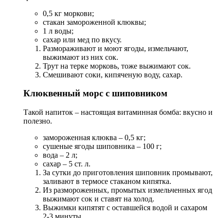
0,5 кг моркови;
стакан замороженной клюквы;
1 л воды;
сахар или мед по вкусу.
Размораживают и моют ягоды, измельчают,
выжимают из них сок.
Трут на терке морковь, тоже выжимают сок.
Смешивают соки, кипяченую воду, сахар.
Клюквенный морс с шиповником
Такой напиток – настоящая витаминная бомба: вкусно и
полезно.
замороженная клюква – 0,5 кг;
сушеные ягоды шиповника – 100 г;
вода – 2 л;
сахар – 5 ст. л.
За сутки до приготовления шиповник промывают,
заливают в термосе стаканом кипятка.
Из размороженных, промытых измельченных ягод
выжимают сок и ставят на холод.
Выжимки кипятят с оставшейся водой и сахаром
2-3 минуты.