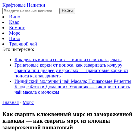
Крафтовые Напитки
Найти
Вино
Квас
Компот
Морс
Пиво
Травяной чай
Это интересно:
Как делать вино из слив — вино из слив как делать
Гранатовые корки от поноса, как заваривать кожуру
граната при диарее у взрослых — гранатовые корки от
поноса как заваривать
Индийский молочный чай Масала; Пошаговые Рецепты
Блюд с Фото в Домашних Условиях — как приготовить
чай масала с молоком
Главная
›
Морс
Как сварить клюквенный морс из замороженной
клюквы — как сварить морс из клюквы
замороженной пошаговый