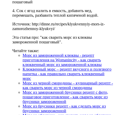
4. Сок с ягод налить в емкость, добавить мед,
перемешать, разбавить теплой кипяченой водой.
Источник: http://dinne.ru/recipes/klyukvennyiy-mors-iz-
zamorozhennoy-klyukvyi/
Эта статья про: "как сварить морс из клюквы
замороженной пошаговый".
Читайте также:
Морс из замороженной клюквы - рецепт
приготовления на Womanincity - как сварить
клюквенный морс из замороженной клюквы
Клюквенный морс – рецепт вкусного и полезного
напитка - как правильно сварить клюквенный
морс
Морс из черной смородины – кулинарный рецепт -
как сварить морс из черной смородины
Морс из замороженной брусники рецепт с фото,
пошаговое приготовление - как сварить морс из
брусники замороженной
Морс из брусники рецепт - как сделать морс из
брусники замороженной