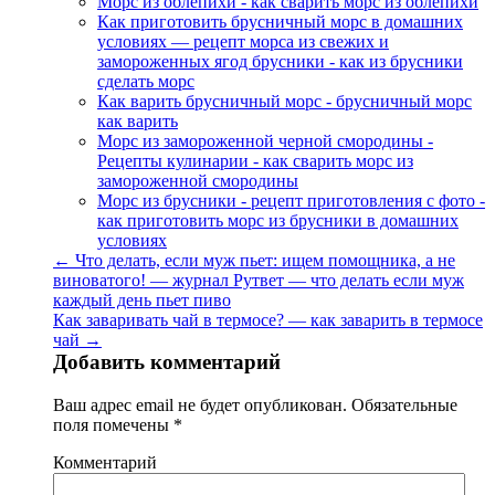
Морс из облепихи - как сварить морс из облепихи
Как приготовить брусничный морс в домашних
условиях — рецепт морса из свежих и
замороженных ягод брусники - как из брусники
сделать морс
Как варить брусничный морс - брусничный морс
как варить
Морс из замороженной черной смородины -
Рецепты кулинарии - как сварить морс из
замороженной смородины
Морс из брусники - рецепт приготовления с фото -
как приготовить морс из брусники в домашних
условиях
← Что делать, если муж пьет: ищем помощника, а не
виноватого! — журнал Рутвет — что делать если муж
каждый день пьет пиво
Как заваривать чай в термосе? — как заварить в термосе
чай →
Добавить комментарий
Ваш адрес email не будет опубликован.
Обязательные
поля помечены
*
Комментарий