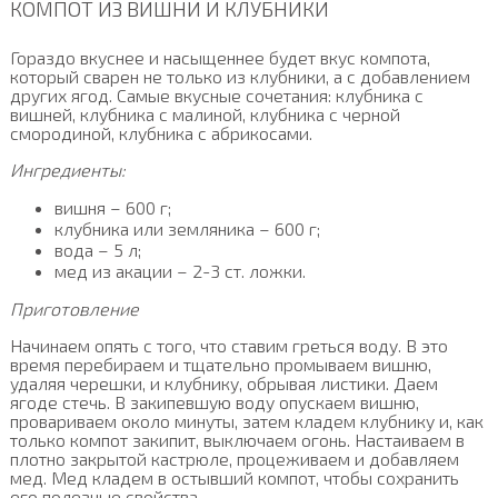
КОМПОТ ИЗ ВИШНИ И КЛУБНИКИ
Гораздо вкуснее и насыщеннее будет вкус компота,
который сварен не только из клубники, а с добавлением
других ягод. Самые вкусные сочетания: клубника с
вишней, клубника с малиной, клубника с черной
смородиной, клубника с абрикосами.
Ингредиенты:
вишня – 600 г;
клубника или земляника – 600 г;
вода – 5 л;
мед из акации – 2-3 ст. ложки.
Приготовление
Начинаем опять с того, что ставим греться воду. В это
время перебираем и тщательно промываем вишню,
удаляя черешки, и клубнику, обрывая листики. Даем
ягоде стечь. В закипевшую воду опускаем вишню,
провариваем около минуты, затем кладем клубнику и, как
только компот закипит, выключаем огонь. Настаиваем в
плотно закрытой кастрюле, процеживаем и добавляем
мед. Мед кладем в остывший компот, чтобы сохранить
его полезные свойства.