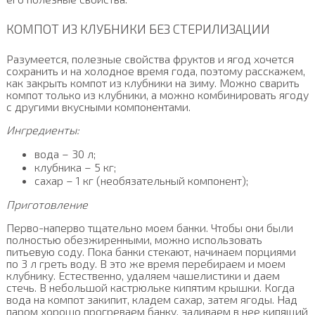
КОМПОТ ИЗ КЛУБНИКИ БЕЗ СТЕРИЛИЗАЦИИ
Разумеется, полезные свойства фруктов и ягод хочется
сохранить и на холодное время года, поэтому расскажем,
как закрыть компот из клубники на зиму. Можно сварить
компот только из клубники, а можно комбинировать ягоду
с другими вкусными компонентами.
Ингредиенты:
вода – 30 л;
клубника – 5 кг;
сахар – 1 кг (необязательный компонент);
Приготовление
Перво-наперво тщательно моем банки. Чтобы они были
полностью обезжиренными, можно использовать
питьевую соду. Пока банки стекают, начинаем порциями
по 3 л греть воду. В это же время перебираем и моем
клубнику. Естественно, удаляем чашелистики и даем
стечь. В небольшой кастрюльке кипятим крышки. Когда
вода на компот закипит, кладем сахар, затем ягоды. Над
паром хорошо прогреваем банку, заливаем в нее кипящий