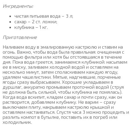
Ингредиенты:
чистая питьевая вода – 3 л;
сахар – 2 ст. ложки;
клубника – 1 кг.
Приготовление
Наливаем воду в эмалированную кастрюлю и ставим на
огонь. Важно, чтобы вода была правильная: очищенная с
помощью фильтра или хотя бы отстоявшаяся в течение
дня. Пока вода греется, занимаемся клубникой: насыпаем
ее в миску, заливаем холодной водой и оставляем на
несколько минут, затем споласкиваем каждую ягоду,
удаляем чашелистики. Мятые, надгнившие, порченные
ягоды сразу выбрасываем. Хорошие укладываем в
дуршлаг, аккуратно промываем проточной водой (струя
не должна быть сильной, чтобы клубника не помялась).
Когда вода вскипит, кладем сахар и почти сразу, как он
растворится, добавляем клубнику. Не варим – сразу
выключаем плиту, накрываем кастрюлю крышкой и
оставляем настаиваться. Спустя часа 3 можно процедить и
разлить компот в бутылке, поставить их в погреб или
холодильник.