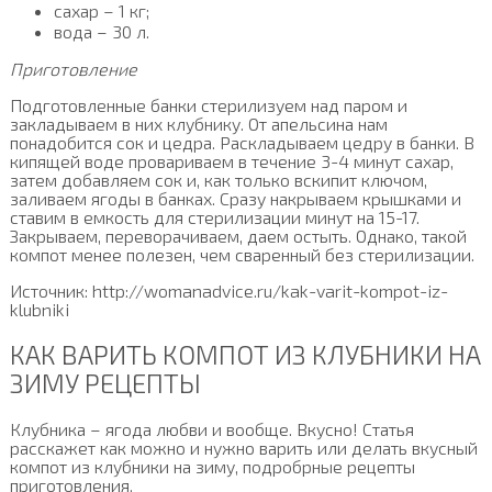
сахар – 1 кг;
вода – 30 л.
Приготовление
Подготовленные банки стерилизуем над паром и
закладываем в них клубнику. От апельсина нам
понадобится сок и цедра. Раскладываем цедру в банки. В
кипящей воде провариваем в течение 3-4 минут сахар,
затем добавляем сок и, как только вскипит ключом,
заливаем ягоды в банках. Сразу накрываем крышками и
ставим в емкость для стерилизации минут на 15-17.
Закрываем, переворачиваем, даем остыть. Однако, такой
компот менее полезен, чем сваренный без стерилизации.
Источник: http://womanadvice.ru/kak-varit-kompot-iz-
klubniki
КАК ВАРИТЬ КОМПОТ ИЗ КЛУБНИКИ НА
ЗИМУ РЕЦЕПТЫ
Клубника – ягода любви и вообще. Вкусно! Статья
расскажет как можно и нужно варить или делать вкусный
компот из клубники на зиму, подробрные рецепты
приготовления.