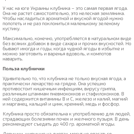
У нас на юге Украины клубника – это самая первая ягода.
Она не растет самостоятельно, это нелесная земляника.
Чтобы насладиться ароматной и вкусной ягодой нужно
попотеть и не раз поклониться маленькому зеленому
кустику.
Максимально, конечно, употребляется в натуральном виде
без всяких добавок в виде сахара и прочих вкусностей. Но
бывают иногда и годы, когда чудной ягоды в избытке и
можно заготовить и варенья вдоволь, и компотов
наварить.
Польза клубнички
Удивительно то, что клубника не только вкусная ягода, а
практически лекарство на грядке. Она успешно
противостоит кишечным инфекциям, вирусу гриппа,
различным штаммам пневмококков и стафилококков. В
ней содержится витамины В и С, железо и калий, магний
и марганец, кальций и цинк, кремний, медь и фосфор.
Клубника просто обязательна к употреблению для людей,
страдающих болезнями почек и желчного пузыря. В день
рекомендуют съедать до 400 гр. ароматной ягоды.
Девушки, живущие на диетах, могут не опасаться