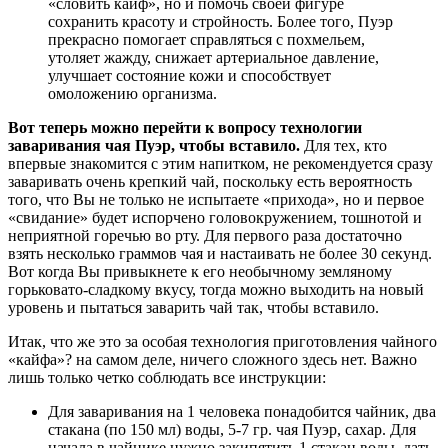
«словить кайф», но и помочь своей фигуре
сохранить красоту и стройность. Более того, Пуэр
прекрасно помогает справляться с похмельем,
утоляет жажду, снижает артериальное давление,
улучшает состояние кожи и способствует
омоложению организма.
Вот теперь можно перейти к вопросу технологии
заваривания чая Пуэр, чтобы вставило.
Для тех, кто
впервые знакомится с этим напитком, не рекомендуется сразу
заваривать очень крепкий чай, поскольку есть вероятность
того, что Вы не только не испытаете «прихода», но и первое
«свидание» будет испорчено головокружением, тошнотой и
неприятной горечью во рту. Для первого раза достаточно
взять несколько граммов чая и настаивать не более 30 секунд.
Вот когда Вы привыкнете к его необычному земляному
горьковато-сладкому вкусу, тогда можно выходить на новый
уровень и пытаться заварить чай так, чтобы вставило.
Итак, что же это за особая технология приготовления чайного
«кайфа»? на самом деле, ничего сложного здесь нет. Важно
лишь только четко соблюдать все инструкции:
Для заваривания на 1 человека понадобится чайник, два
стакана (по 150 мл) воды, 5-7 гр. чая Пуэр, сахар. Для
начала в чайнике нужно закипятить 1 стакан воды, дать