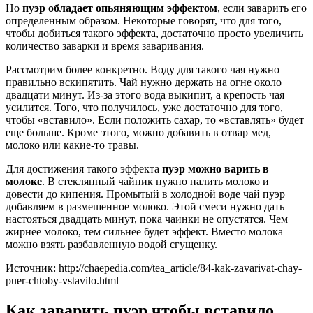
Но
пуэр обладает опьяняющим эффектом
, если заварить его
определенным образом. Некоторые говорят, что для того,
чтобы добиться такого эффекта, достаточно просто увеличить
количество заварки и время заваривания.
Рассмотрим более конкретно. Воду для такого чая нужно
правильно вскипятить. Чай нужно держать на огне около
двадцати минут. Из-за этого вода выкипит, а крепость чая
усилится. Того, что получилось, уже достаточно для того,
чтобы «вставило». Если положить сахар, то «вставлять» будет
еще больше. Кроме этого, можно добавить в отвар мед,
молоко или какие-то травы.
Для достижения такого эффекта
пуэр можно варить в
молоке
. В стеклянный чайник нужно налить молоко и
довести до кипения. Промытый в холодной воде чай пуэр
добавляем в размешенное молоко. Этой смеси нужно дать
настояться двадцать минут, пока чаинки не опустятся. Чем
жирнее молоко, тем сильнее будет эффект. Вместо молока
можно взять разбавленную водой сгущенку.
Источник: http://chaepedia.com/tea_article/84-kak-zavarivat-chay-
puer-chtoby-vstavilo.html
Как заварить пуэр чтобы вставило