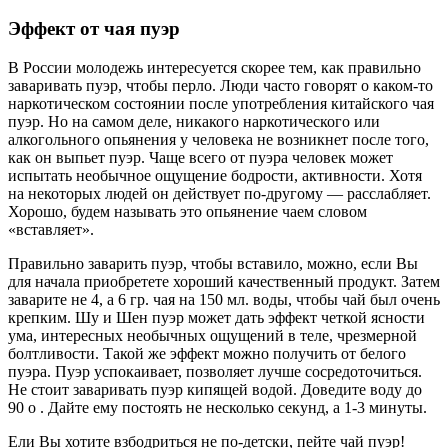
Эффект от чая пуэр
В России молодежь интересуется скорее тем, как правильно
заваривать пуэр, чтобы перло. Люди часто говорят о каком-то
наркотическом состоянии после употребления китайского чая
пуэр. Но на самом деле, никакого наркотического или
алкогольного опьянения у человека не возникнет после того,
как он выпьет пуэр. Чаще всего от пуэра человек может
испытать необычное ощущение бодрости, активности. Хотя
на некоторых людей он действует по-другому — расслабляет.
Хорошо, будем называть это опьянение чаем словом
«вставляет».
Правильно заварить пуэр, чтобы вставило, можно, если Вы
для начала приобретете хороший качественный продукт. Затем
заварите не 4, а 6 гр. чая на 150 мл. воды, чтобы чай был очень
крепким. Шу и Шен пуэр может дать эффект четкой ясности
ума, интересных необычных ощущений в теле, чрезмерной
болтливости. Такой же эффект можно получить от белого
пуэра. Пуэр успокаивает, позволяет лучше сосредоточиться.
Не стоит заваривать пуэр кипящей водой. Доведите воду до
90 o . Дайте ему постоять не несколько секунд, а 1-3 минуты.
Ели Вы хотите взбодриться не по-детски, пейте чай пуэр!