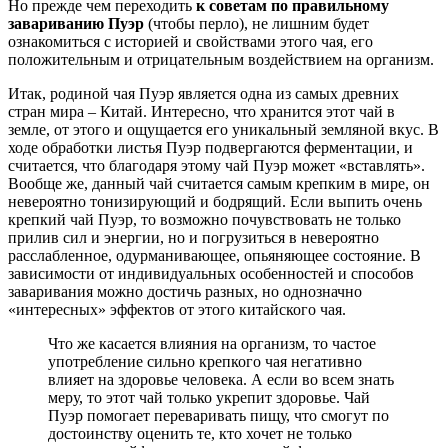
Но прежде чем переходить
к советам по правильному
завариванию Пуэр
(чтобы перло), не лишним будет
ознакомиться с историей и свойствами этого чая, его
положительным и отрицательным воздействием на организм.
Итак, родиной чая Пуэр является одна из самых древних
стран мира – Китай. Интересно, что хранится этот чай в
земле, от этого и ощущается его уникальный земляной вкус. В
ходе обработки листья Пуэр подвергаются ферментации, и
считается, что благодаря этому чай Пуэр может «вставлять».
Вообще же, данный чай считается самым крепким в мире, он
невероятно тонизирующий и бодрящий. Если выпить очень
крепкий чай Пуэр, то возможно почувствовать не только
прилив сил и энергии, но и погрузиться в невероятно
расслабленное, одурманивающее, опьяняющее состояние. В
зависимости от индивидуальных особенностей и способов
заваривания можно достичь разных, но однозначно
«интересных» эффектов от этого китайского чая.
Что же касается влияния на организм, то частое
употребление сильно крепкого чая негативно
влияет на здоровье человека. А если во всем знать
меру, то этот чай только укрепит здоровье. Чай
Пуэр помогает переваривать пищу, что смогут по
достоинству оценить те, кто хочет не только