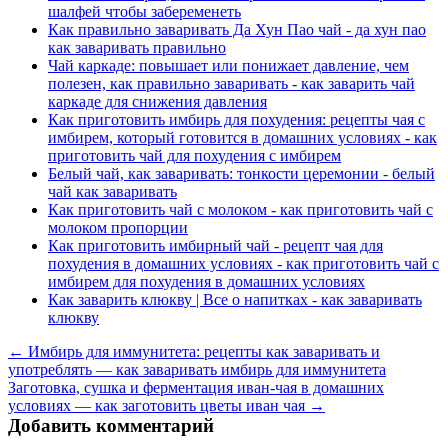
шалфей чтобы забеременеть
Как правильно заваривать Да Хун Пао чай - да хун пао
как заваривать правильно
Чай каркаде: повышает или понижает давление, чем
полезен, как правильно заваривать - как заварить чай
каркаде для снижения давления
Как приготовить имбирь для похудения: рецепты чая с
имбирем, который готовится в домашних условиях - как
приготовить чай для похудения с имбирем
Белый чай, как заваривать: тонкости церемонии - белый
чай как заваривать
Как приготовить чай с молоком - как приготовить чай с
молоком пропорции
Как приготовить имбирный чай - рецепт чая для
похудения в домашних условиях - как приготовить чай с
имбирем для похудения в домашних условиях
Как заварить клюкву | Все о напитках - как заваривать
клюкву
← Имбирь для иммунитета: рецепты как заваривать и
употреблять — как заваривать имбирь для иммунитета
Заготовка, сушка и ферментация иван-чая в домашних
условиях — как заготовить цветы иван чая →
Добавить комментарий