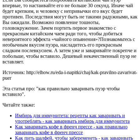
впервые, то настаивайте его не больше 30 секунд. Иначе чай
будет крепким, и человеку с непривычки его вкус будет
противен. Последствия могут быть не такими радужными, как
Вы ожидали. Возможно появление тошноты,
головокружение. Зачем портить первое знакомство с
прекрасным китайским чаем ради того, чтобы добиться
невероятного эффекта «чайного опьянения»?Познакомьтесь с
необычным вкусом пуэра, насладитесь его прекрасным
сладким послевкусием. А затем уже и заваривайте покрепче и
побольше, чтобы вставило. Дешевый некачественный пуэр не
вставляет.
Источник: http://elhow.ru/eda-i-napitki/chaj/kak-pravilno-zavarivat-
puer
Эта статья про: "как правильно заваривать пуэр чтобы
вставило".
Читайте также:
Имбирь для иммунитета: рецепты как заваривать и
употреблять - как заваривать имбирь для иммунитета
Как заваривать кофе в френч прессе - как правильно
заваривать кофе в френч прессе
Как пить шалфей, чтобы забеременеть - как заваривать