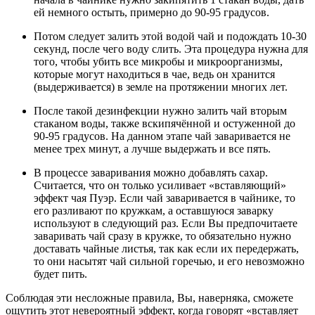
ей немного остыть, примерно до 90-95 градусов.
Потом следует залить этой водой чай и подождать 10-30
секунд, после чего воду слить. Эта процедура нужна для
того, чтобы убить все микробы и микроорганизмы,
которые могут находиться в чае, ведь он хранится
(выдерживается) в земле на протяжении многих лет.
После такой дезинфекции нужно залить чай вторым
стаканом воды, также вскипячённой и остуженной до
90-95 градусов. На данном этапе чай заваривается не
менее трех минут, а лучше выдержать и все пять.
В процессе заваривания можно добавлять сахар.
Считается, что он только усиливает «вставляющий»
эффект чая Пуэр. Если чай заваривается в чайнике, то
его разливают по кружкам, а оставшуюся заварку
используют в следующий раз. Если Вы предпочитаете
заваривать чай сразу в кружке, то обязательно нужно
доставать чайные листья, так как если их передержать,
то они насытят чай сильной горечью, и его невозможно
будет пить.
Соблюдая эти несложные правила, Вы, наверняка, сможете
ощутить этот невероятный эффект, когда говорят «вставляет