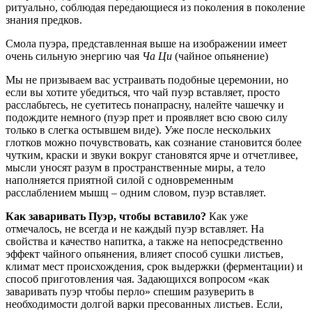
ритуально, соблюдая передающиеся из поколения в поколение
знания предков.
Смола пуэра, представленная выше на изображении имеет
очень сильную энергию чая
Ча Ци
(чайное опьянение)
Мы не призываем вас устраивать подобные церемонии, но
если вы хотите убедиться, что чай пуэр вставляет, просто
расслабьтесь, не суетитесь понапрасну, налейте чашечку и
подождите немного (пуэр прет и проявляет всю свою силу
только в слегка остывшем виде). Уже после нескольких
глотков можно почувствовать, как сознание становится более
чутким, краски и звуки вокруг становятся ярче и отчетливее,
мысли уносят разум в пространственные миры, а тело
наполняется приятной силой с одновременным
расслаблением мышц – одним словом, пуэр вставляет.
Как заваривать Пуэр, чтобы вставило?
Как уже
отмечалось, не всегда и не каждый пуэр вставляет. На
свойства и качество напитка, а также на непосредственно
эффект чайного опьянения, влияет способ сушки листьев,
климат мест происхождения, срок выдержки (ферментации) и
способ приготовления чая. Задающихся вопросом «как
заваривать пуэр чтобы перло» спешим разуверить в
необходимости долгой варки пресованных листьев. Если,