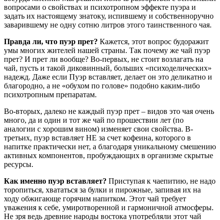
вопросами о свойствах и психотропном эффекте пуэра и
задать их настоящему знатоку, испившему и собственноручно
заварившему не одну сотню литров этого таинственного чая.
Правда ли, что пуэр прет?
Кажется, этот вопрос будоражит
умы многих жителей нашей страны. Так почему же чай пуэр
прет? И прет ли вообще? Во-первых, не стоит возлагать на
чай, пусть и такой диковинный, больших «психоделических»
надежд. Даже если Пуэр вставляет, делает он это деликатно и
благородно, а не «обухом по голове» подобно каким-либо
психотропным препаратам.
Во-вторых, далеко не каждый пуэр прет – видов это чая очень
много, да и один и тот же чай по прошествии лет (по
аналогии с хорошим вином) изменяет свои свойства. В-
третьих, пуэр вставляет НЕ за счет кофеина, которого в
напитке практически нет, а благодаря уникальному смешению
активных компонентов, пробуждающих в организме скрытые
ресурсы.
Как именно пуэр вставляет?
Приступая к чаепитию, не надо
торопиться, хвататься за булки и пирожные, запивая их на
ходу обжигающе горячим напитком. Этот чай требует
уважения к себе, умиротворенной и гармоничной атмосферы.
Не зря ведь древние народы востока употребляли этот чай