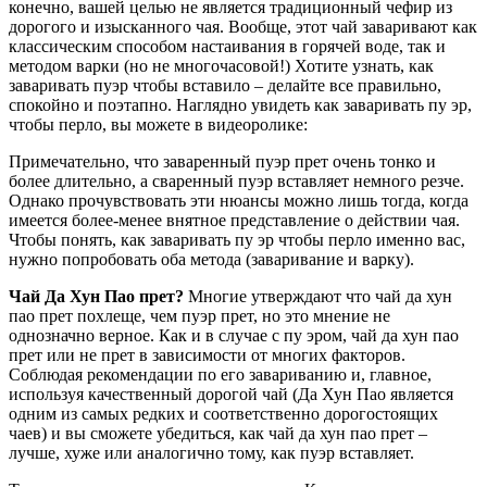
конечно, вашей целью не является традиционный чефир из
дорогого и изысканного чая. Вообще, этот чай заваривают как
классическим способом настаивания в горячей воде, так и
методом варки (но не многочасовой!) Хотите узнать, как
заваривать пуэр чтобы вставило – делайте все правильно,
спокойно и поэтапно. Наглядно увидеть как заваривать пу эр,
чтобы перло, вы можете в видеоролике:
Примечательно, что заваренный пуэр прет очень тонко и
более длительно, а сваренный пуэр вставляет немного резче.
Однако прочувствовать эти нюансы можно лишь тогда, когда
имеется более-менее внятное представление о действии чая.
Чтобы понять, как заваривать пу эр чтобы перло именно вас,
нужно попробовать оба метода (заваривание и варку).
Чай Да Хун Пао прет?
Многие утверждают что чай да хун
пао прет похлеще, чем пуэр прет, но это мнение не
однозначно верное. Как и в случае с пу эром, чай да хун пао
прет или не прет в зависимости от многих факторов.
Соблюдая рекомендации по его завариванию и, главное,
используя качественный дорогой чай (Да Хун Пао является
одним из самых редких и соответственно дорогостоящих
чаев) и вы сможете убедиться, как чай да хун пао прет –
лучше, хуже или аналогично тому, как пуэр вставляет.