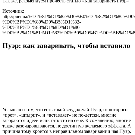
Так же, рекомендуем прочесть статью «Как заваривать пуэр»
Источник:
http://puer.ua/%D1%81%D1%82%D0%B0%D1%82%D1%8C%
%D0%BF%D1%80%D0%B5%D1%82-
%D0%BF%D1%83%D1%8D%D1%80-
%D0%B2%D1%81%D1%82%D0%B0%D0%B2%D0%BB%D1%8
Пуэр: как заваривать, чтобы вставило
Услышав о том, что есть такой «чудо»-чай Пуэр, от которого
«прет», «штырит», и «вставляет» не по-детски, многие
загораются идеей испытать это на себе. К сожалению, многие
также разочаровываются, не достигнув желаемого эффекта. А
причина тому кроется в неправильном заваривании чая Пуэр.