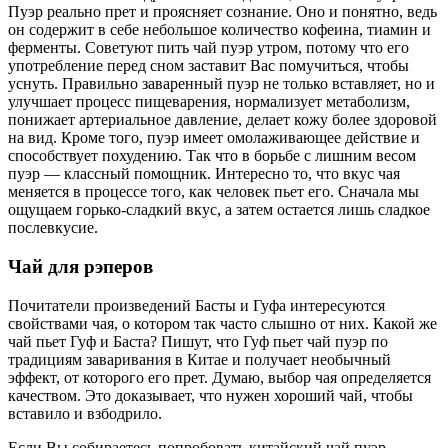
Пуэр реально прет и проясняет сознание. Оно и понятно, ведь
он содержит в себе небольшое количество кофеина, тиамин и
ферменты. Советуют пить чай пуэр утром, потому что его
употребление перед сном заставит Вас помучиться, чтобы
уснуть. Правильно заваренный пуэр не только вставляет, но и
улучшает процесс пищеварения, нормализует метаболизм,
понижает артериальное давление, делает кожу более здоровой
на вид. Кроме того, пуэр имеет омолаживающее действие и
способствует похудению. Так что в борьбе с лишним весом
пуэр — классный помощник. Интересно то, что вкус чая
меняется в процессе того, как человек пьет его. Сначала мы
ощущаем горько-сладкий вкус, а затем остается лишь сладкое
послевкусие.
Чай для рэперов
Почитатели произведений Басты и Гуфа интересуются
свойствами чая, о котором так часто слышно от них. Какой же
чай пьет Гуф и Баста? Пишут, что Гуф пьет чай пуэр по
традициям заваривания в Китае и получает необычный
эффект, от которого его прет. Думаю, выбор чая определяется
качеством. Это доказывает, что нужен хороший чай, чтобы
вставило и взбодрило.
Если Вы собираетесь попробовать китайский чай пуэр