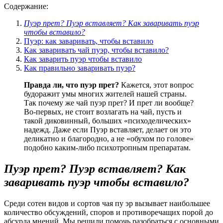
Содержание:
Пуэр прет? Пуэр вставляет? Как заваривать пуэр
чтобы вставило?
Пуэр: как заваривать, чтобы вставило
Как заваривать чай пуэр, чтобы вставило?
Как заварить пуэр чтобы вставило
Как правильно заваривать пуэр?
Правда ли, что пуэр прет?
Кажется, этот вопрос
будоражит умы многих жителей нашей страны.
Так почему же чай пуэр прет? И прет ли вообще?
Во-первых, не стоит возлагать на чай, пусть и
такой диковинный, больших «психоделических»
надежд. Даже если Пуэр вставляет, делает он это
деликатно и благородно, а не «обухом по голове»
подобно каким-либо психотропным препаратам.
Пуэр прет? Пуэр вставляет? Как
заваривать пуэр чтобы вставило?
Среди сотен видов и сортов чая пу эр вызывает наибольшее
количество обсуждений, споров и противоречащих порой до
абсурда мнений. Мы решили помочь разобраться с основными