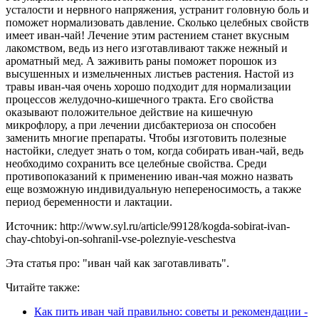
усталости и нервного напряжения, устранит головную боль и
поможет нормализовать давление. Сколько целебных свойств
имеет иван-чай! Лечение этим растением станет вкусным
лакомством, ведь из него изготавливают также нежный и
ароматный мед. А заживить раны поможет порошок из
высушенных и измельченных листьев растения. Настой из
травы иван-чая очень хорошо подходит для нормализации
процессов желудочно-кишечного тракта. Его свойства
оказывают положительное действие на кишечную
микрофлору, а при лечении дисбактериоза он способен
заменить многие препараты. Чтобы изготовить полезные
настойки, следует знать о том, когда собирать иван-чай, ведь
необходимо сохранить все целебные свойства. Среди
противопоказаний к применению иван-чая можно назвать
еще возможную индивидуальную непереносимость, а также
период беременности и лактации.
Источник: http://www.syl.ru/article/99128/kogda-sobirat-ivan-
chay-chtobyi-on-sohranil-vse-poleznyie-veschestva
Эта статья про: "иван чай как заготавливать".
Читайте также:
Как пить иван чай правильно: советы и рекомендации -