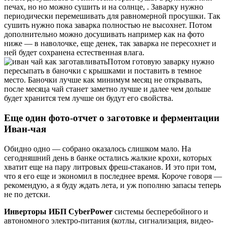
печах, но но можно сушить и на солнце, . Заварку нужно
периодически перемешивать для равномерной просушки. Так
сушить нужно пока заварка полностью не высохнет. Потом
дополнительно можно досушивать например как на фото
ниже — в наволочке, еще денек, так заварка не пересохнет и
ней будет сохранена естественная влага.
Потом готовую заварку нужно
пересыпать в баночки с крышками и поставить в темное
место. Баночки лучше как минимум месяц не открывать,
после месяца чай станет заметно лучше и далее чем дольше
будет хранится тем лучше он будут его свойства.
Еще один фото-отчет о заготовке и ферментации
Иван-чая
Обидно одно — собрано оказалось слишком мало. На
сегодняшний день в банке остались жалкие крохи, которых
хватит еще на пару литровых фреш-стаканов. И это при том,
что я его еще и экономил в последнее время. Короче говоря —
рекомендую, а я буду ждать лета, и уж пополню запасы теперь
не по детски.
Инверторы ИБП CyberPower
системы бесперебойного и
автономного электро-питания (котлы, сигнализация, видео-