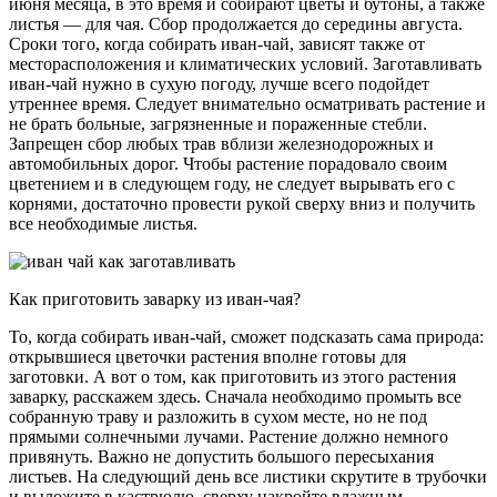
июня месяца, в это время и собирают цветы и бутоны, а также
листья — для чая. Сбор продолжается до середины августа.
Сроки того, когда собирать иван-чай, зависят также от
месторасположения и климатических условий. Заготавливать
иван-чай нужно в сухую погоду, лучше всего подойдет
утреннее время. Следует внимательно осматривать растение и
не брать больные, загрязненные и пораженные стебли.
Запрещен сбор любых трав вблизи железнодорожных и
автомобильных дорог. Чтобы растение порадовало своим
цветением и в следующем году, не следует вырывать его с
корнями, достаточно провести рукой сверху вниз и получить
все необходимые листья.
Как приготовить заварку из иван-чая?
То, когда собирать иван-чай, сможет подсказать сама природа:
открывшиеся цветочки растения вполне готовы для
заготовки. А вот о том, как приготовить из этого растения
заварку, расскажем здесь. Сначала необходимо промыть все
собранную траву и разложить в сухом месте, но не под
прямыми солнечными лучами. Растение должно немного
привянуть. Важно не допустить большого пересыхания
листьев. На следующий день все листики скрутите в трубочки
и выложите в кастрюлю, сверху накройте влажным