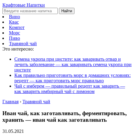
Крафтовые Напитки
Найти
Вино
Квас
Компот
Морс
Пиво
Травяной чай
Это интересно:
Семена укропа при цистите: как заваривать отвар и
лечить заболевание — как заваривать семена укропа при
цистите
Как правильно приготовить морс в домашних условиях:
рецепт — как приготовить морс правильно
Чай с имберем — правильный рецепт как заварить —
как заварить имбирный чай с лимоном
Главная
›
Травяной чай
Иван чай, как заготавливать, ферментировать,
хранить — иван чай как заготавливать
31.05.2021