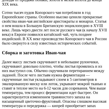
XIX века.
Сотни тысяч пудов Копорского чая потребляли в год
Европейские страны. Особенно высоко ценили прекрасные
свойства иван-чая английские аристократы и монархи. Статья
о нем вошла в Большую Британскую энциклопедию в XVIII
веке. Лишь через двести лет после русского чая (к началу XVII
века) в Европе появился китайский чай, чуть позднее
индийский. В XX веке производство Копорского чая в России
было свернуто в силу известных исторических событий.
Сборка и заготовка Иван-чая
Далее массу листьев скручивают в небольшие рулончики,
скручивают довольно плотно, чтобы листья промялись и из
них выступил сок. Обычно скручивали перетиранием между
ладоней. После чего листьям нужна ферментация —
скрученные листья укладывают слоем в 5 сантиметров в
эмалированную миску или лоток, укрывают мокрой тканью и
ставят в теплое место на 6-12 часов для созревания. Чем выше
температура, тем процесс ферментации идет быстрее. Он
характеризуется изменением травянистого запаха на
насыщенный цветочно-фруктовый. Опасны слишком высокая
температура и передержка — кипрей приобретает запах