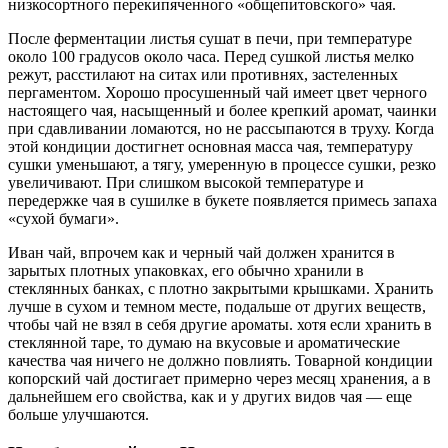
низкосортного перекипяченного «общепитовского» чая.
После ферментации листья сушат в печи, при температуре
около 100 градусов около часа. Перед сушкой листья мелко
режут, расстилают на ситах или противнях, застеленных
пергаментом. Хорошо просушенный чай имеет цвет черного
настоящего чая, насыщенный и более крепкий аромат, чаинки
при сдавливании ломаются, но не рассыпаются в труху. Когда
этой кондиции достигнет основная масса чая, температуру
сушки уменьшают, а тягу, умеренную в процессе сушки, резко
увеличивают. При слишком высокой температуре и
передержке чая в сушилке в букете появляется примесь запаха
«сухой бумаги».
Иван чай, впрочем как и черный чай должен хранится в
зарытых плотных упаковках, его обычно хранили в
стеклянных банках, с плотно закрытыми крышками. Хранить
лучше в сухом и темном месте, подальше от других веществ,
чтобы чай не взял в себя другие ароматы. хотя если хранить в
стеклянной таре, то думаю на вкусовые и ароматические
качества чая ничего не должно повлиять. Товарной кондиции
копорский чай достигает примерно через месяц хранения, а в
дальнейшем его свойства, как и у других видов чая — еще
больше улучшаются.