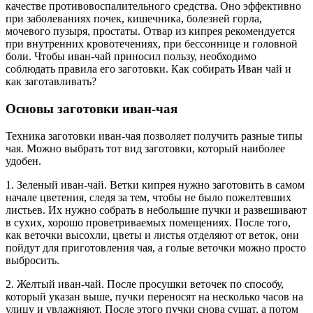
качестве противовоспалительного средства. Оно эффективно
при заболеваниях почек, кишечника, болезней горла,
мочевого пузыря, простаты. Отвар из кипрея рекомендуется
при внутренних кровотечениях, при бессоннице и головной
боли. Чтобы иван-чай приносил пользу, необходимо
соблюдать правила его заготовки. Как собирать Иван чай и
как заготавливать?
Основы заготовки иван-чая
Техника заготовки иван-чая позволяет получить разные типы
чая. Можно выбрать тот вид заготовки, который наиболее
удобен.
1. Зеленый иван-чай. Ветки кипрея нужно заготовить в самом
начале цветения, следя за тем, чтобы не было пожелтевших
листьев. Их нужно собрать в небольшие пучки и развешивают
в сухих, хорошо проветриваемых помещениях. После того,
как веточки высохли, цветы и листья отделяют от веток, они
пойдут для приготовления чая, а голые веточки можно просто
выбросить.
2. Желтый иван-чай. После просушки веточек по способу,
который указан выше, пучки переносят на несколько часов на
улицу и увлажняют. После этого пучки снова сушат, а потом