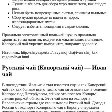
Лучше выбирать для сбора утро после того, как спадет
роса.
Нельзя брать поврежденные листья, слишком пыльные.
Сбор нужно проводить вдали от дорог,
железнодорожных путей.
Следует избегать попадания в сырье клопов.
Правильно заготовленный иван-чай нужно правильно
хранить, тогда напиток получится максимально полезным.
Копорский чай укрепит иммунитет, поправит здоровье.
Источник: http://chayexpert.ru/travyanoj-chaj/ivan-chaj-kak-
zagotavlivat.html
Русский чай (Копорский чай) — Иван-
чай
В последствии Иван-чай стал известен еще и как Капорский
чай так-как больше всего такого чая заготавливали в селении
Копорье под Петербургом, сейчас это поселок Копорье
Ленинградской области. Этот чай шел на экспорт в
Европейские страны где его называли Русский чай. Доходы
России от экспорта Копорского чая в Европу опережали
доходы от продажи пеньки, золота и мехов вплоть до конца