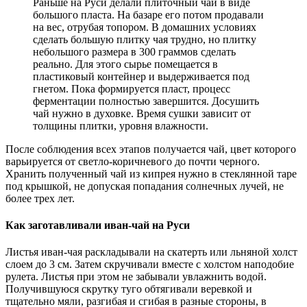
Раньше на Руси делали плиточный чай в виде
большого пласта. На базаре его потом продавали
на вес, отрубая топором. В домашних условиях
сделать большую плитку чая трудно, но плитку
небольшого размера в 300 граммов сделать
реально. Для этого сырье помещается в
пластиковый контейнер и выдерживается под
гнетом. Пока формируется пласт, процесс
ферментации полностью завершится. Досушить
чай нужно в духовке. Время сушки зависит от
толщины плитки, уровня влажности.
После соблюдения всех этапов получается чай, цвет которого
варьируется от светло-коричневого до почти черного.
Хранить полученный чай из кипрея нужно в стеклянной таре
под крышкой, не допуская попадания солнечных лучей, не
более трех лет.
Как заготавливали иван-чай на Руси
Листья иван-чая раскладывали на скатерть или льняной холст
слоем до 3 см. Затем скручивали вместе с холстом наподобие
рулета. Листья при этом не забывали увлажнить водой.
Получившуюся скрутку туго обтягивали веревкой и
тщательно мяли, разгибая и сгибая в разные стороны, в