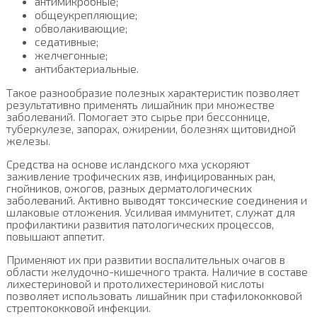
антимикробные;
общеукрепляющие;
обволакивающие;
седативные;
желчегонные;
антибактериальные.
Такое разнообразие полезных характеристик позволяет
результативно применять лишайник при множестве
заболеваний. Помогает это сырье при бессоннице,
туберкулезе, запорах, ожирении, болезнях щитовидной
железы.
Средства на основе исландского мха ускоряют
заживление трофических язв, инфицированных ран,
гнойников, ожогов, разных дерматологических
заболеваний. Активно выводят токсические соединения и
шлаковые отложения. Усиливая иммунитет, служат для
профилактики развития патологических процессов,
повышают аппетит.
Применяют их при развитии воспалительных очагов в
области желудочно-кишечного тракта. Наличие в составе
лихестериновой и протолихестериновой кислоты
позволяет использовать лишайник при стафилококковой
стрептококковой инфекции.