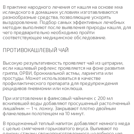
В практике народного лечения от кашля на основе мха
исландского в домашних условиях изготавливаются
разнообразные средства, позволяющие ускорять
выздоровление. Подбор самых эффективных лечебных
методик выполняют после выявления природы кашля, для
чего предварительно необходимо пройти
соответствующее медицинское обследование.
ПРОТИВОКАШЛЕВЫЙ ЧАЙ
Высокую результативность проявляет чай из цетрарии,
если кашлевый рефлекс проявляется на фоне развития
гриппа, ОРВИ, бронхиальной астмы, ларингита или
простуды. Может использоваться в качестве
профилактического препарата для предупреждения
рецидивов пневмонии или коклюша.
При изготовлении в фаянсовый чайничек с 200 мл
вскипевшей воды добавляют просушенный растолченный
лишайник — 1 ч. ложку. Закрывают плотно двойным
фланелевым полотенцем на 10 минут.
В процеженный теплый напиток добавляют немного меда
с целью смягчения горьковатого вкуса. Выпивают по
одному стакану свежеприготовленного целебного чая