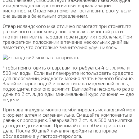
или двенадцатиперстной кишки, нормализации
кислотности. Отвар мха помогает остановить рвоту, если
она вызвана банальным отравлением.
Отвар исландского мха отлично помогает при стоматите
различного происхождения, ожогах слизистой рта и
глотки, гингивите, пародонтозе и других проблемах. При
трехкратном полоскании в течение нескольких дней вы
заметите, что состояние значительно улучшилось.
Чтобы приготовить отвар, вам потребуется 4 ст. л. мха и
500 мл воды. Если вы планируете использовать средство
для полосканий, жидкости можно взять немного больше.
Залейте сырье водой и поместите на медленный огонь,
подождите, пока оно вскипит. Выпивайте несколько раз в
день по 2 ст. л. до еды, минимальный курс лечения — две
недели.
При язве желудка можно комбинировать исландский мох
с корнем алтея и семенем льна. Смешайте компоненты в
равных пропорциях. Заваривайте 2 ст. л. в 500 мл кипятка,
доводите до кипения. Принимайте по 50 мл три раза в
день. После 30 дней лечения пройдите повторное
обследование у гастроэнтеролога.