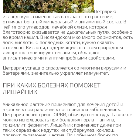
Цетрарию
исландскую, а именно так называют это растение,
отличает богатый минеральный и витаминный состав. В
ней много углеводов, лечебной слизи, которая
благотворно сказывается на дыхательных путях, особенно
во время кашля. В исландском мхе много ферментов, есть
воск, кислоты. О последних, кстати, нужно сказать
отдельно. Кислоты, содержащиеся в этом природном
лекарстве, тонизируют организм, обладают
антисептическими и антимикробными свойствами.
Цетрария успешно справляется со многими вирусами и
бактериями, значительно укрепляет иммунитет.
ПРИ КАКИХ БОЛЕЗНЯХ ПОМОЖЕТ
ЛИШАЙНИК
Уникальное растение применяют для лечения детей и
взрослых при различных состояниях и заболеваниях.
Цетрария лечит грипп, ОРВИ, обычную простуду. Также ее
можно использовать при болезнях горла – ангина,
тонзиллит, фарингит. Лишайник применяют даже при
таких серьезных недугах, как туберкулез, коклюш,
плеврит, пневмония и астма. При обычном бронхите,