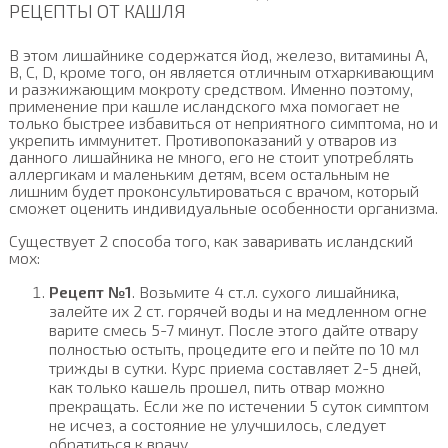
РЕЦЕПТЫ ОТ КАШЛЯ
В этом лишайнике содержатся йод, железо, витамины А,
В, С, D, кроме того, он является отличным отхаркивающим
и разжижающим мокроту средством. Именно поэтому,
применение при кашле исландского мха помогает не
только быстрее избавиться от неприятного симптома, но и
укрепить иммунитет. Противопоказаний у отваров из
данного лишайника не много, его не стоит употреблять
аллергикам и маленьким детям, всем остальным не
лишним будет проконсультироваться с врачом, который
сможет оценить индивидуальные особенности организма.
Существует 2 способа того, как заваривать исландский
мох:
Рецепт №1
. Возьмите 4 ст.л. сухого лишайника,
залейте их 2 ст. горячей воды и на медленном огне
варите смесь 5-7 минут. После этого дайте отвару
полностью остыть, процедите его и пейте по 10 мл
трижды в сутки. Курс приема составляет 2-5 дней,
как только кашель прошел, пить отвар можно
прекращать. Если же по истечении 5 суток симптом
не исчез, а состояние не улучшилось, следует
обратиться к врачу.