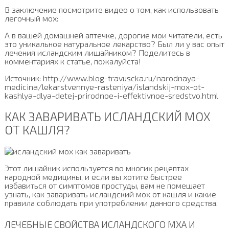
В заключение посмотрите видео о том, как использовать
легочный мох:
А в вашей домашней аптечке, дорогие мои читатели, есть
это уникальное натуральное лекарство? Был ли у вас опыт
лечения исландским лишайником? Поделитесь в
комментариях к статье, пожалуйста!
Источник: http://www.blog-travuscka.ru/narodnaya-
medicina/lekarstvennye-rasteniya/islandskij-mox-ot-
kashlya-dlya-detej-prirodnoe-i-effektivnoe-sredstvo.html
КАК ЗАВАРИВАТЬ ИСЛАНДСКИЙ МОХ
ОТ КАШЛЯ?
Этот лишайник используется во многих рецептах
народной медицины, и если вы хотите быстрее
избавиться от симптомов простуды, вам не помешает
узнать, как заваривать исландский мох от кашля и какие
правила соблюдать при употреблении данного средства.
ЛЕЧЕБНЫЕ СВОЙСТВА ИСЛАНДСКОГО МХА И