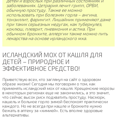
детей и взрослых при различных состояниях и
заболеваниях. Цетрария лечит грипп, ОРВИ,
обычную простуду. Также ее можно
использовать при болезнях горла – ангина,
тонзиллит, фарингит. Лишайник применяют даже
при таких серьезных недугах, как туберкулез,
коклюш, плеврит, пневмония и астма. При
обычном бронхите, аллергии также можно пить
лекарства на основе ирландского мха.
ИСЛАНДСКИЙ МОХ ОТ КАШЛЯ ДЛЯ
ДЕТЕЙ – ПРИРОДНОЕ И
ЭФФЕКТИВНОЕ СРЕДСТВО!
Приветствую всех, кто заглянул на сайт о здоровом
образе жизни! Сегодня мы поговорим о том, как
применять исландский мох от кашля. Крещенские морозы
в некоторых регионах еще не закончились, а это значит,
что сейчас высок риск подхватить простуду. Насморк,
кашель и больное горло зимой беспокоят практически
каждого. Но не всегда при кашле и бронхите нужно
бежать в аптеку за «химией». Есть вполне здоровые
альтернативы.