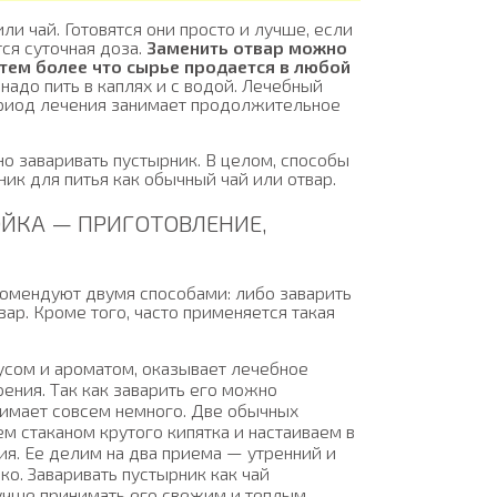
ли чай. Готовятся они просто и лучше, если
ся суточная доза.
Заменить отвар можно
 тем более что сырье продается в любой
надо пить в каплях и с водой. Лечебный
период лечения занимает продолжительное
но заваривать пустырник. В целом, способы
ик для питья как обычный чай или отвар.
ОЙКА — ПРИГОТОВЛЕНИЕ,
комендуют двумя способами: либо заварить
вар. Кроме того, часто применяется такая
усом и ароматом, оказывает лечебное
ения. Так как заварить его можно
нимает совсем немного. Две обычных
м стаканом крутого кипятка и настаиваем в
ия. Ее делим на два приема — утренний и
ко. Заваривать пустырник как чай
учше принимать его свежим и теплым.