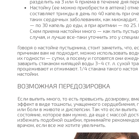
разделить на 3 или 4 приема в течение дня пер
Настойку (ее можно приобрести в аптеке) отм
составляет трижды в день по 40 капель при оч
таких сердечных заболеваниях, как миокардит,
— по 30 капель до еды, а при аритмии — по 25.
Схем приема настойки много — как пить пустыр
случая, и лучше все-таки уточнить это у специа
Говоря о настойке пустырника, стоит заметить, что, 
причинам вам не подходит, можно использовать водн
их годности — сутки, а посему и готовятся они ежедн
заварить стаканом кипящей воды 3–4 ст. л. сухой тр
процеживают и отжимают. 1/4 стакана такого настоя
настойки.
ВОЗМОЖНАЯ ПЕРЕДОЗИРОВКА
Если выпить много, то есть превысить дозировку, в
эффект в виде тошноты, учащенного сердцебиения, 
или боли в животе и диспепсии. Так что если выпить
состояние, которое вам нужно, да еще с массой дос
избежать подобной ошибки, принимайте рекомендов
врачом, если все же хотите увеличить.