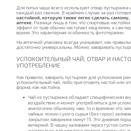
Для питья чаще всего используют отвар пустырника и
каждый раз свежие. В крайнем случае за раз готовит
настойкой, которую также легко сделать самому,
аптеке.
Разница лишь в том, что спиртовые настойки 
эффект от трав обычно наступает медленно, а сам 
время. Это характерная особенность фитотерапии.
На аптечной упаковке всегда указывают, как правиль
достаточно универсальны. Можно заваривать пустырн
УСПОКОИТЕЛЬНЫЙ ЧАЙ, ОТВАР И НАСТ
УПОТРЕБЛЕНИЕ
Как правило, заварить пустырник для успокоения ре
успокоительный чай, либо приготовить настой или от
форма, как настойка.
Чай из пустырника обладает специфическим вк
воздействие и может употребляться для успоко
аналогично обычному чаю, то и времени это за
чайных ложки сухого сырья (без горок) заливае
закрытом заварнике минут 15. Это дневная порц
вечерний. В чашку наливаем через густое ситеч
желательно для каждого приема, потому что л