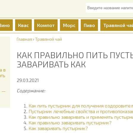
Вино
Квас
Компот
Морс
Пиво
Травяной ча
Главная
›
Травяной чай
КАК ПРАВИЛЬНО ПИТЬ ПУС
ЗАВАРИВАТЬ КАК
а в
ать
29.03.2021
Содержание:
а —
Как пить пустырник для получения оздоровите
Пустырник лечебные свойства и противопоказа
Как правильно заваривать и применять пустырн
Как правильно заваривать пустырник?
Как заваривать пустырник?