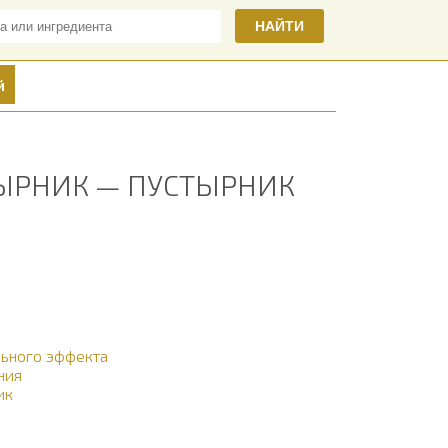
НАЙТИ
й
ТЫРНИК — ПУСТЫРНИК
льного эффекта
ния
ик