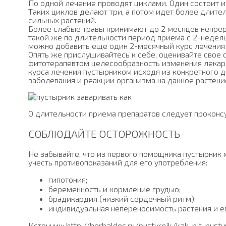
По одной лечение проводят циклами. Один состоит и
Таких циклов делают три, а потом идет более длите
сильных растений.
Более слабые травы принимают до 2 месяцев непрер
такой же по длительности период приема с 2-недель
можно добавить еще один 2-месячный курс лечения 
Опять же прислушивайтесь к себе, оценивайте свое 
фитотерапевтом целесообразность изменения лекар
курса лечения пустырником исходя из конкретного д
заболевания и реакции организма на данное растени
О длительности приема препаратов следует проконс
СОБЛЮДАЙТЕ ОСТОРОЖНОСТЬ
Не забывайте, что из первого помощника пустырник 
учесть противопоказаний для его употребления:
гипотония;
беременность и кормление грудью;
брадикардия (низкий сердечный ритм);
индивидуальная непереносимость растения и ег
Источник: http://herbaldoc.ru/pustyrnik/kak-pit-pusty