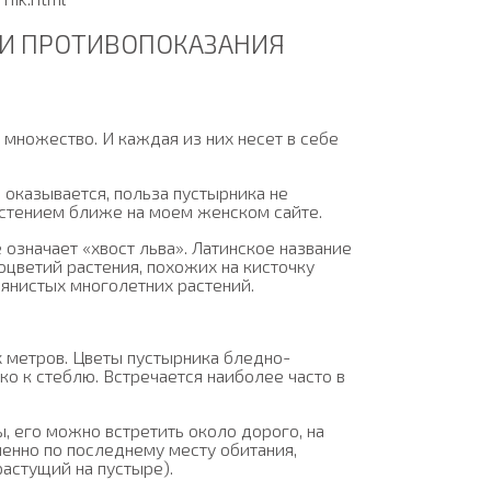
 И ПРОТИВОПОКАЗАНИЯ
 множество. И каждая из них несет в себе
, оказывается, польза пустырника не
астением ближе на моем женском сайте.
 означает «хвост льва». Латинское название
цветий растения, похожих на кисточку
вянистых многолетних растений.
х метров. Цветы пустырника бледно-
о к стеблю. Встречается наиболее часто в
, его можно встретить около дорого, на
Именно по последнему месту обитания,
растущий на пустыре).