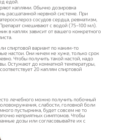
ед едой.
еряют каплями. Обычно дозировка
ень расшатанной нервной системе. При
 атеросклероз сосудов сердца, ревматизм,
 Препарат смешивают с водой (75–100 мл).
ник в каплях зависит от вашего конкретного
листа.
если спиртовой вариант по каким-то
ые настои. Они ничем не хуже, только срок
евно. Чтобы получить такой настой, надо
авы. Остужают до комнатной температуры,
 соответствует 20 каплям спиртовой
место лечебного можно получить побочный
головокружения, слабости, головной боли
 много пустырника, будет совсем не то
таточно неприятных симптомов. Чтобы
анные дозы или согласовывайте их с