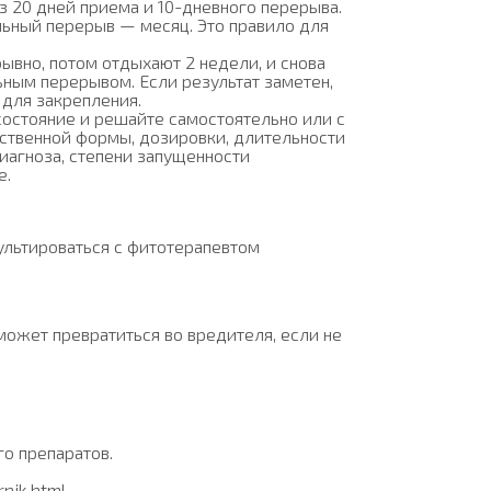
з 20 дней приема и 10-дневного перерыва.
льный перерыв — месяц. Это правило для
ывно, потом отдыхают 2 недели, и снова
ным перерывом. Если результат заметен,
для закрепления.
состояние и решайте самостоятельно или с
ственной формы, дозировки, длительности
иагноза, степени запущенности
е.
ультироваться с фитотерапевтом
может превратиться во вредителя, если не
о препаратов.
rnik.html