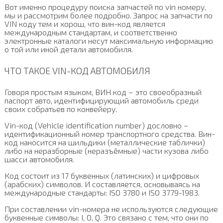
Вот именно процедуру поиска запчастей по vin номеру,
мы и рассмотрим более подробно. Запрос на запчасти по
VIN коду тем и хорош, что вин-код является
международным стандартам, и соответственно
электронные каталоги несут максимальную информацию
о той или иной детали автомобиля.
ЧТО ТАКОЕ VIN-КОД АВТОМОБИЛЯ
Говоря простым языком, ВИН код – это своеобразный
паспорт авто, идентифицирующий автомобиль среди
своих собратьев по конвейеру.
Vin-код (Vehicle identification number) дословно –
идентификационный номер транспортного средства. Вин-
код наносится на шильдики (металлические таблички)
либо на неразборные (неразъёмные) части кузова либо
шасси автомобиля.
Код состоит из 17 буквенных (латинских) и цифровых
(арабских) символов. И составляется, основываясь на
международные стандарты: ISO 3780 и ISO 3779-1983.
При составлении vin-номера не используются следующие
буквенные символы: I, O, Q. Это связано с тем, что они по