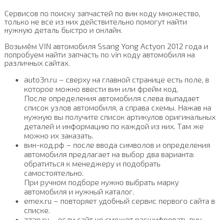
Сервисов по поиску запчастей по вин коду множество,
только не все из них действительно помогут найти
нужную деталь быстро и онлайн.
Возьмём VIN автомобиля Ssang Yong Actyon 2012 года и
попробуем найти запчасть по vin коду автомобиля на
различных сайтах.
auto3n.ru – сверху на главной странице есть поле, в
которое можно ввести вин или фрейм код.
После определения автомобиля слева выпадает
список узлов автомобиля, а справа схемы. Нажав на
нужную вы получите список артикулов оригинальных
деталей и информацию по каждой из них. Там же
можно их заказать.
вин-код.рф – после ввода символов и определения
автомобиля предлагает на выбор два варианта:
обратиться к менеджеру и подобрать
самостоятельно.
При ручном подборе нужно выбрать марку
автомобиля и нужный каталог.
emex.ru – повторяет удобный сервис первого сайта в
списке.
zzap.ru – если сайт не сможет расшифровать вин