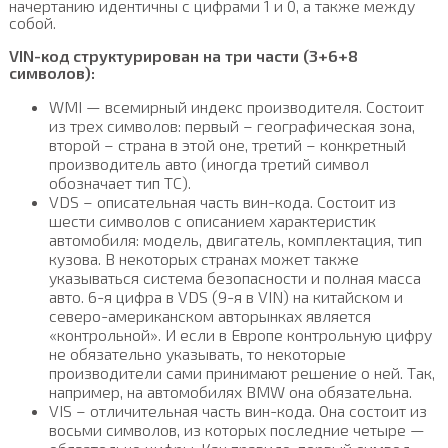
начертанию идентичны с цифрами 1 и 0, а также между
собой.
VIN-код структурирован на три части (3+6+8
символов):
WMI — всемирный индекс производителя. Состоит
из трех символов: первый – географическая зона,
второй – страна в этой оне, третий – конкретный
производитель авто (иногда третий символ
обозначает тип ТС).
VDS – описательная часть вин-кода. Состоит из
шести символов с описанием характеристик
автомобиля: модель, двигатель, комплектация, тип
кузова. В некоторых странах может также
указываться система безопасности и полная масса
авто. 6-я цифра в VDS (9-я в VIN) на китайском и
северо-американском авторынках является
«контрольной». И если в Европе контрольную цифру
не обязательно указывать, то некоторые
производители сами принимают решение о ней. Так,
например, на автомобилях BMW она обязательна.
VIS – отличительная часть вин-кода. Она состоит из
восьми символов, из которых последние четыре —