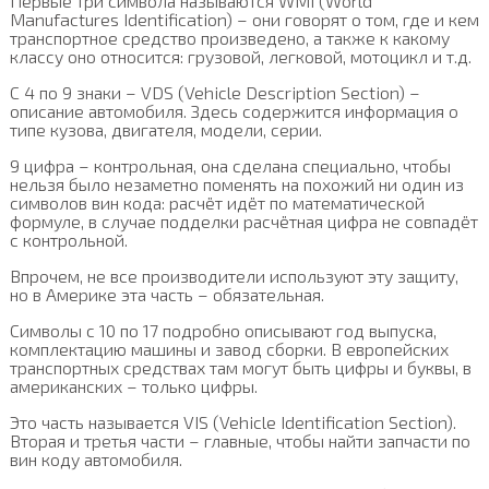
Первые три символа называются WMI (World
Manufactures Identification) – они говорят о том, где и кем
транспортное средство произведено, а также к какому
классу оно относится: грузовой, легковой, мотоцикл и т.д.
С 4 по 9 знаки – VDS (Vehicle Description Section) –
описание автомобиля. Здесь содержится информация о
типе кузова, двигателя, модели, серии.
9 цифра – контрольная, она сделана специально, чтобы
нельзя было незаметно поменять на похожий ни один из
символов вин кода: расчёт идёт по математической
формуле, в случае подделки расчётная цифра не совпадёт
с контрольной.
Впрочем, не все производители используют эту защиту,
но в Америке эта часть – обязательная.
Символы с 10 по 17 подробно описывают год выпуска,
комплектацию машины и завод сборки. В европейских
транспортных средствах там могут быть цифры и буквы, в
американских – только цифры.
Это часть называется VIS (Vehicle Identification Section).
Вторая и третья части – главные, чтобы найти запчасти по
вин коду автомобиля.