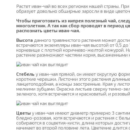
Растет иван-чай во всех регионах нашей страны. При 
образует довольно обширные заросли в виде цветоч
Чтобы приготовить из кипрея полезный чай, следу
многолетник. А так как сбор проводят в период 
распознать цветы иван-чая.
Высота
данного травянистого растения может достиг
встречаются экземпляры иван-чая высотой от 0,5 до 
корневище с плотной коричнево-желтой кожурой. На
растение размножают частями корня, высаженными н
Стебель
у иван-чая прямой, он имеет округлую форму
короткие черешки. Листочки этого растения длинные 
ланцетоподобная, а концы заостренные. Края у листо
мелкими зубцами. Окраска листьев сверху темно-зел
зеленого, хотя встречается и красноватый, и розовый
Цветы
у иван-чая имеют диаметр примерно 3 сантим
бледно-розовая, хотя встречаются и растения с бел
собираются в соцветия-кисти, длина которых достиг
начинает во второй половине лета. Цветение длится 