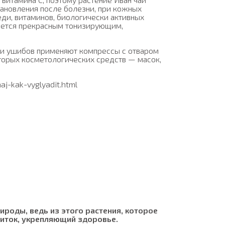
тановления после болезни, при кожных
еди, витаминов, биологически активных
яется прекрасным тонизирующим,
 и ушибов применяют компрессы с отваром
оторых косметологических средств — масок,
aj-kak-vyglyadit.html
роды, ведь из этого растения, которое
питок, укрепляющий здоровье.