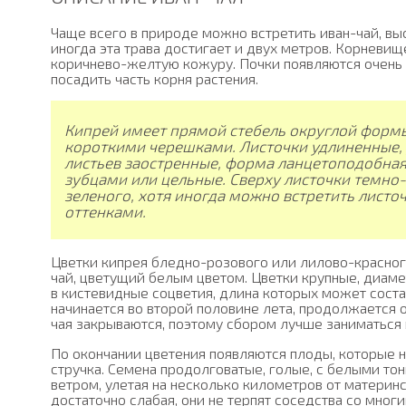
Чаще всего в природе можно встретить иван-чай, выс
иногда эта трава достигает и двух метров. Корневищ
коричнево-желтую кожуру. Почки появляются очень 
посадить часть корня растения.
Кипрей имеет прямой стебель округлой формы
короткими черешками. Листочки удлиненные, 
листьев заостренные, форма ланцетоподобная.
зубцами или цельные. Сверху листочки темно-з
зеленого, хотя иногда можно встретить листо
оттенками.
Цветки кипрея бледно-розового или лилово-красного
чай, цветущий белым цветом. Цветки крупные, диаме
в кистевидные соцветия, длина которых может соста
начинается во второй половине лета, продолжается
чая закрываются, поэтому сбором лучше заниматься 
По окончании цветения появляются плоды, которые
стручка. Семена продолговатые, голые, с белыми то
ветром, улетая на несколько километров от материн
достаточно слабая, они не терпят соседства со мног