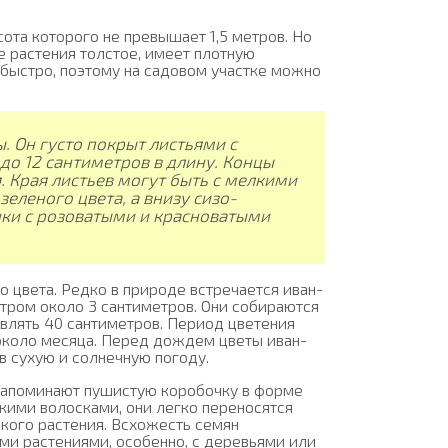
ота которого не превышает 1,5 метров. Но
е растения толстое, имеет плотную
быстро, поэтому на садовом участке можно
. Он густо покрыт листьями с
до 12 сантиметров в длину. Концы
 Края листьев могут быть с мелкими
еленого цвета, а внизу сизо-
чки с розоватыми и красноватыми
 цвета. Редко в природе встречается иван-
тром около 3 сантиметров. Они собираются
влять 40 сантиметров. Период цветения
 около месяца. Перед дождем цветы иван-
в сухую и солнечную погоду.
 напоминают пушистую коробочку в форме
нкими волосками, они легко переносятся
ского растения. Всхожесть семян
ими растениями, особенно, с деревьями или