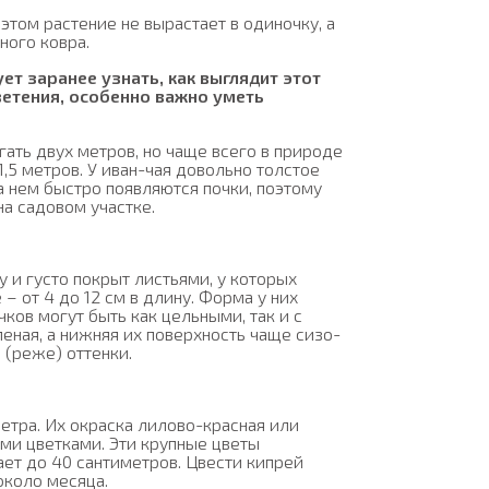
этом растение не вырастает в одиночку, а
ного ковра.
ет заранее узнать, как выглядит этот
цветения, особенно важно уметь
ать двух метров, но чаще всего в природе
1,5 метров. У иван-чая довольно толстое
 нем быстро появляются почки, поэтому
а садовом участке.
 и густо покрыт листьями, у которых
– от 4 до 12 см в длину. Форма у них
чков могут быть как цельными, так и с
еная, а нижняя их поверхность чаще сизо-
 (реже) оттенки.
етра. Их окраска лилово-красная или
ыми цветками. Эти крупные цветы
ает до 40 сантиметров. Цвести кипрей
около месяца.