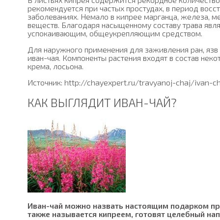
рекомендуется при частых простудах, в период восс
заболеваниях. Немало в кипрее марганца, железа, м
веществ. Благодаря насыщенному составу трава явл
успокаивающим, общеукрепляющим средством.
Для наружного применения для заживления ран, язв
иван-чая. Компоненты растения входят в состав нек
крема, лосьона.
Источник: http://chayexpert.ru/travyanoj-chaj/ivan-ch
КАК ВЫГЛЯДИТ ИВАН-ЧАЙ?
Иван-чай можно назвать настоящим подарком при
также называется кипреем, готовят целебный на