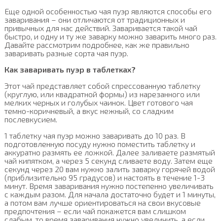
Еще одной особенностью чая пуэр являются способы его
заваривания – они отличаются от традиционных и
привычных для нас действий. Заваривается такой чай
быстро, и одну и ту же заварку можно заварить много раз.
Давайте рассмотрим подробнее, как же правильно
заваривать разные сорта чая пуэр.
Как заваривать пуэр в таблетках?
Этот чай представляет собой спрессованную таблетку
(круглую, или квадратной формы) из нарезанного или
мелких черных и голубых чаинок. Цвет готового чая
темно-коричневый, а вкус нежный, со сладким
послевкусием.
1 таблетку чая пуэр можно заваривать до 10 раз. В
подготовленную посуду нужно поместить таблетку и
аккуратно размять ее ложкой. Далее заливаете размятый
чай кипятком, а через 5 секунд сливаете воду. Затем еще
секунд через 20 вам нужно залить заварку горячей водой
(приблизительно 95 градусов) и настоять в течение 1-3
минут. Время заваривания нужно постепенно увеличивать
с каждым разом. Для начала достаточно будет и 1 минуты,
а потом вам лучше ориентироваться на свои вкусовые
предпочтения – если чай покажется вам слишком
слабым, то время заваривания нужно увеличить, а если