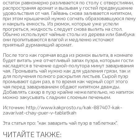
остаток равномерно разливается по столу с отверстиями,
распространяя аромат и вызывая у гостей предвкушение
удовольствия от чая. Гайвань снова заливается кипятком,
при этом крышечкой нужно согнать образовавшуюся пену
и накрыть емкость. Из рюмок, которые уже успели
прогреться, жидкость следует снова вылить на стол.
Обычно используют чайные столы из дерева или бамбука:
они пропитываются влагой и медленно источают
приятный дурманящий аромат.
После того как горячая вода из рюмок вылита, в комнате
будет витать уже отчетливый запах пуэра, которым гости
насладятся в течение одной-полутора минут заваривания
чая. Промывать чай нужно как для удаления грязи, так и
для получения полного раскрытия листьев. Сырой пуэр
промывают один раз, в то время как черный сорт этого
чая перед завариванием обдают кипятком дважды.
Добавлять сахар в пуэр крайне нежелательно, но напиток
можно закусывать сладким слоеным печеньем.
Источник: http://www.kakprosto.ru/kak-887407-kak-
zavarivat-chay-puer-v-tabletkah
Эта статья про: "как заварить чай пуэр в таблетках".
ЧИТАЙТЕ ТАКЖЕ: