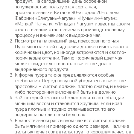
продукт. На сегодняшний день особенной
популярностью пользуются сорта чая,
произведенные в Китае в 80-х годах 20-го века.
Фабрики «Сянгуань-Чагуан», «Куньмин-Чагуан»,
«Мэнхай-Чагуан», «Линьцан-Чагуан» известны своим
ответственным отношением к производственному
процессу и вниманием к выдержке чая.
Посмотрите на внешний вид прессованного чая.
Пуэр многолетней выдержки должен иметь красно-
коричневый цвет, но иногда встречаются и светло-
коричневые оттенки. Темно-коричневый цвет чая
может свидетельствовать о качестве долго
выдержанного продукта.
К форме пуэра также предъявляются особые
требования. Перед покупкой убедитесь в качестве
прессовки – листья должны плотно сжаты, и каких-
либо посторонних включений быть не должно.
Чай, который хранится более десяти лет, обладает
меньшим весом и становится хрупким. Если края
пуэра плотные и трудно отламываются, то его
выдержка не слишком большая.
В качественном рассыпном чае все листья должны
быть мягкими и примерно одного размера. Наличие
цельных почек свидетельствует о хорошем качестве