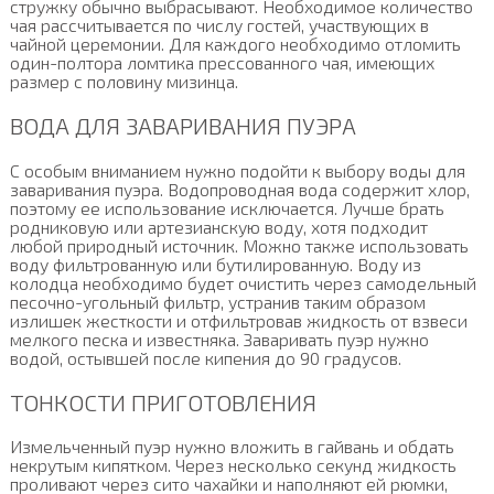
стружку обычно выбрасывают. Необходимое количество
чая рассчитывается по числу гостей, участвующих в
чайной церемонии. Для каждого необходимо отломить
один-полтора ломтика прессованного чая, имеющих
размер с половину мизинца.
ВОДА ДЛЯ ЗАВАРИВАНИЯ ПУЭРА
С особым вниманием нужно подойти к выбору воды для
заваривания пуэра. Водопроводная вода содержит хлор,
поэтому ее использование исключается. Лучше брать
родниковую или артезианскую воду, хотя подходит
любой природный источник. Можно также использовать
воду фильтрованную или бутилированную. Воду из
колодца необходимо будет очистить через самодельный
песочно-угольный фильтр, устранив таким образом
излишек жесткости и отфильтровав жидкость от взвеси
мелкого песка и известняка. Заваривать пуэр нужно
водой, остывшей после кипения до 90 градусов.
ТОНКОСТИ ПРИГОТОВЛЕНИЯ
Измельченный пуэр нужно вложить в гайвань и обдать
некрутым кипятком. Через несколько секунд жидкость
проливают через сито чахайки и наполняют ей рюмки,