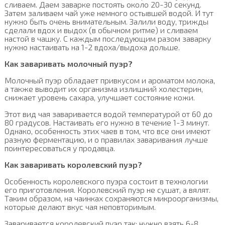
сливаем. Даем заварке постоять около 20-30 секунд.
Затем заливаем чай уже немного остывшей водой. И тут
нужно быть очень внимательным. Залили воду, трижды
сделали вдох и выдох (в обычном ритме) и сливаем
настой в чашку. С каждым последующим разом заварку
нужно настаивать на 1-2 вдоха/выдоха дольше.
Как заваривать молочный пуэр?
Молочный пуэр обладает привкусом и ароматом молока,
а также выводит их организма излишний холестерин,
снижает уровень сахара, улучшает состояние кожи.
Этот вид чая заваривается водой температурой от 60 до
80 градусов. Настаивать его нужно в течение 1-3 минут.
Однако, особенность этих чаев в том, что все они имеют
разную ферментацию, и о правилах заваривания лучше
поинтересоваться у продавца.
Как заваривать королевский пуэр?
Особенность королевского пуэра состоит в технологии
его приготовления. Королевский пуэр не сушат, а вялят.
Таким образом, на чаинках сохраняются микроорганизмы,
которые делают вкус чая неповторимым.
Заваривается королевский пуэр так: нужно взять 6-8