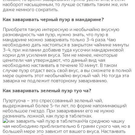
наоборот насыщенным, то лучше оставить таким же, или
даже немного сократить.
Как заваривать черный пуэр в мандарине?
Приобретя такую интересную и необычайно вкусную
разновидность чая пуэр, нужно знать, что пуэр в
мандарине можно заваривать только 3-4 раза. Чаю
необходимо дать настояться в закрытом чайнике минуты
3-4, при желании добавив туда кусочки мандариновой
корки для усиления вкуса. Тем не менее, некоторые
ценители чая утверждают, что данный вид чая
необходимо настаивать в течение 10 минут. В таком
случае пуэр отдаст весь свой вкус, а вы сможете в полной
мере оценить этот необычайно вкусный чай. Но тогда эта
заварка не подлежит повторному завариванию.
Как заваривать зеленый пуэр туо ча?
Пуэртуоча – это спрессованный зеленый чай,
выдержанный более 5-ти лет, по форме напоминающий
небольшое гнездо. При заваривании его не нужно
разминать ложкой, как пуэр в таблетках.
На среднюю чашку
чая необходимо приблизительно 6 грамм сухого чая, но в
большей мере это зависит от вашего вкуса. Настаивать