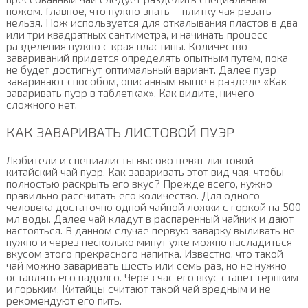
ножом. Главное, что нужно знать – плитку чая резать
нельзя. Нож используется для откалывания пластов в два
или три квадратных сантиметра, и начинать процесс
разделения нужно с края пластины. Количество
завариваний придется определять опытным путем, пока
не будет достигнут оптимальный вариант. Далее пуэр
заваривают способом, описанным выше в разделе «Как
заваривать пуэр в таблетках». Как видите, ничего
сложного нет.
КАК ЗАВАРИВАТЬ ЛИСТОВОЙ ПУЭР
Любители и специалисты высоко ценят листовой
китайский чай пуэр. Как заваривать этот вид чая, чтобы
полностью раскрыть его вкус? Прежде всего, нужно
правильно рассчитать его количество. Для одного
человека достаточно одной чайной ложки с горкой на 500
мл воды. Далее чай кладут в распаренный чайник и дают
настояться. В данном случае первую заварку выливать не
нужно и через несколько минут уже можно насладиться
вкусом этого прекрасного напитка. Известно, что такой
чай можно заваривать шесть или семь раз, но не нужно
оставлять его надолго. Через час его вкус станет терпким
и горьким. Китайцы считают такой чай вредным и не
рекомендуют его пить.