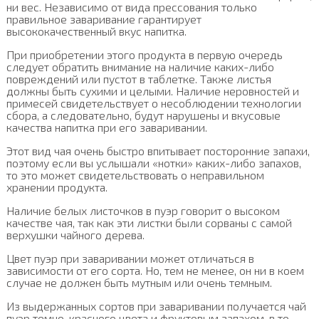
ни вес. Независимо от вида прессования только
правильное заваривание гарантирует
высококачественный вкус напитка.
При приобретении этого продукта в первую очередь
следует обратить внимание на наличие каких-либо
повреждений или пустот в таблетке. Также листья
должны быть сухими и целыми. Наличие неровностей и
примесей свидетельствует о несоблюдении технологии
сбора, а следовательно, будут нарушены и вкусовые
качества напитка при его заваривании.
Этот вид чая очень быстро впитывает посторонние запахи,
поэтому если вы услышали «нотки» каких-либо запахов,
то это может свидетельствовать о неправильном
хранении продукта.
Наличие белых листочков в пуэр говорит о высоком
качестве чая, так как эти листки были сорваны с самой
верхушки чайного дерева.
Цвет пуэр при заваривании может отличаться в
зависимости от его сорта. Но, тем не менее, он ни в коем
случае не должен быть мутным или очень темным.
Из выдержанных сортов при заваривании получается чай
пуэр темно-красного цвета и фруктовым запахом, в то