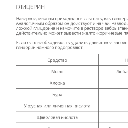
ГЛИЦЕРИН
Наверное, многим приходилось слышать, как глицер
Аналогичным образом он действует и на чай. Развед
ложкой глицерина и намочите в растворе забрызганну
действительно может вывести желто-коричневые пят
Если есть необходимость удалить давнишнее засохш
глицерин немного подогревают.
Средство
Н
Мыло
Любая
Хлорка
Бура
Уксусная или лимонная кислота
Щавелевая кислота