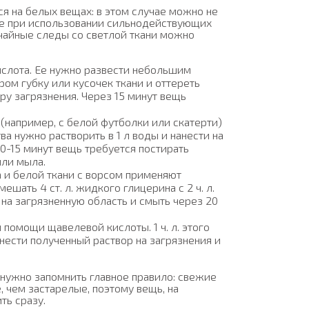
ся на белых вещах: в этом случае можно не
аже при использовании сильнодействующих
чайные следы со светлой ткани можно
ислота. Ее нужно развести небольшим
ом губку или кусочек ткани и оттереть
тру загрязнения. Через 15 минут вещь
 (например, с белой футболки или скатерти)
ва нужно растворить в 1 л воды и нанести на
10-15 минут вещь требуется постирать
ли мыла.
 и белой ткани с ворсом применяют
ешать 4 ст. л. жидкого глицерина с 2 ч. л.
на загрязненную область и смыть через 20
 помощи щавелевой кислоты. 1 ч. л. этого
анести полученный раствор на загрязнения и
 нужно запомнить главное правило: свежие
, чем застарелые, поэтому вещь, на
ть сразу.