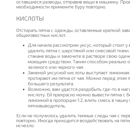
оставшиеся разводы, отправив вещи в машинку. Пров
необходимости примените буру повторно.
КИСЛОТЫ
Отстирать пятна с одежды, оставленные крепкой за
общеизвестных кислот.
Для начала рассмотрим уксус, который стоит у 
удалить пятна с шерстяной или смесовой ткани
стакане воды и замочите в растворе свою оде
моющим средством. Таким способом реально о
зеленого или черного чая.
Заменой уксусной кислоты выступает лимонная.
протирают им пятна от чая. Можно перед этим
большего результата.
Возможно, вам удастся раздобыть где-то в ма
кислоту. Ей прекрасно можно вывести пятна с 
лимонной в пропорции 1:2, влить смесь в чашку
пятновыводитель.
Если не получилось удалить темные следы чая с пер
повторно. Иногда приходится воздействовать на пятн
исчезло.