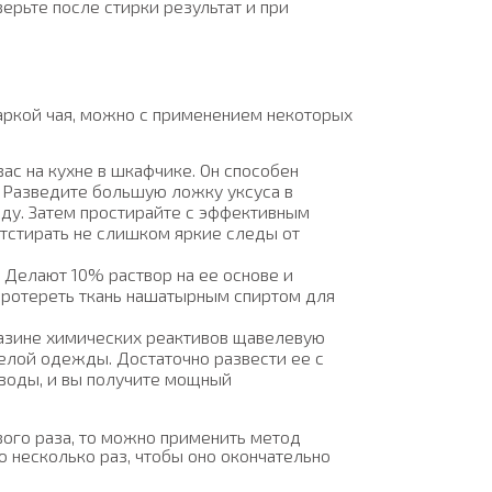
ерьте после стирки результат и при
варкой чая, можно с применением некоторых
вас на кухне в шкафчике. Он способен
. Разведите большую ложку уксуса в
жду. Затем простирайте с эффективным
тстирать не слишком яркие следы от
 Делают 10% раствор на ее основе и
 протереть ткань нашатырным спиртом для
газине химических реактивов щавелевую
белой одежды. Достаточно развести ее с
 воды, и вы получите мощный
вого раза, то можно применить метод
о несколько раз, чтобы оно окончательно