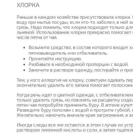
ХЛОРКА
Раньше в каждом хозяйстве присутствовала хлорка.
воду при мытье посуды, если кто-то заболел, в ней 
грязь. Надо помнить, что хлорка подходит только дл
льняной. Использование хлорки прекрасно помогает 
числе пятна от чая.
Возьмите средство, в состав которого входит х
пятновыводитель или отбеливатель.
Прочитайте инструкцию.
Разбавьте в необходимой пропорции с водой.
Замочите в растворе одежду, постирайте и про
Тем, у кого аллергия на хлорку, советуем одевать п
окончательно удалить его запаха помогает полоскан
Когда речь идет о цветной одежде, с отбеливателе
только удалить грязь, но повлиять на расцветку изде
пятен чая попробуйте применить буру. В аптеке купи
Разведите буру пополам с водой и протрите губкой, 
Желательно, намочить вначале края загрязнения, а з
Иногда следы все же остаются, в этом случае их ус
раствором лимонной кислоты и соли, а затем тщател