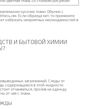
или цветная ткань со стойким рисунком
маленьком кусочке ткани. Обычно с
тесь им. Если образца нет, то примените
ожет избежать неприятных неожиданностей в
ДСТВ И БЫТОВОЙ ХИМИИ
Ы?
дновыводимых загрязнений. Следы от
едь содержащиеся в этой жидкости
стоит отчаиваться, пролив на одежду
но от чая с ткани.
ЕЖДЫ