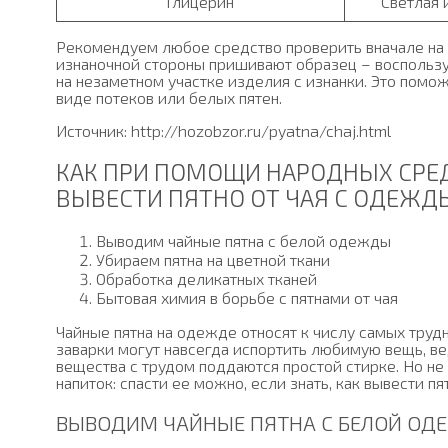
Глицерин
Светлая 
Рекомендуем любое средство проверить вначале на 
изнаночной стороны пришивают образец – воспользуй
на незаметном участке изделия с изнанки. Это пом
виде потеков или белых пятен.
Источник: http://hozobzor.ru/pyatna/chaj.html
КАК ПРИ ПОМОЩИ НАРОДНЫХ СРЕ
ВЫВЕСТИ ПЯТНО ОТ ЧАЯ С ОДЕЖД
Выводим чайные пятна с белой одежды
Убираем пятна на цветной ткани
Обработка деликатных тканей
Бытовая химия в борьбе с пятнами от чая
Чайные пятна на одежде относят к числу самых тру
заварки могут навсегда испортить любимую вещь, в
вещества с трудом поддаются простой стирке. Но не 
напиток: спасти ее можно, если знать, как вывести пят
ВЫВОДИМ ЧАЙНЫЕ ПЯТНА С БЕЛОЙ ОД