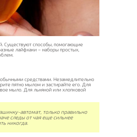
ай. Существуют способы, помогающие
бразные лайфхаки – наборы простых,
облем.
ь обычными средствами. Незамедлительно
трите пятно мылом и застирайте его. Для
вое мыло. Для льняной или хлопковой
машинку-автомат, только правильно
аче следы от чая еще сильнее
ть никогда.