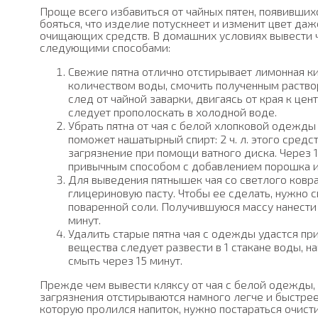
Проще всего избавиться от чайных пятен, появивших
бояться, что изделие потускнеет и изменит цвет д
очищающих средств. В домашних условиях вывести 
следующими способами:
Свежие пятна отлично отстирывает лимонная к
количеством воды, смочить полученным раствор
след от чайной заварки, двигаясь от края к цен
следует прополоскать в холодной воде.
Убрать пятна от чая с белой хлопковой одежды
поможет нашатырный спирт: 2 ч. л. этого средст
загрязнение при помощи ватного диска. Через 
привычным способом с добавлением порошка и
Для выведения пятнышек чая со светлого ковра
глицериновую пасту. Чтобы ее сделать, нужно см
поваренной соли. Получившуюся массу нанести 
минут.
Удалить старые пятна чая с одежды удастся при
вещества следует развести в 1 стакане воды, н
смыть через 15 минут.
Прежде чем вывести кляксу от чая с белой одежды,
загрязнения отстирываются намного легче и быстрее
которую пролился напиток, нужно постараться очисти