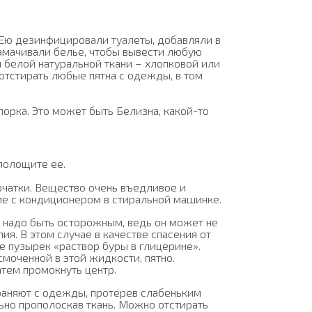
 Ею дезинфицировали туалеты, добавляли в
замачивали белье, чтобы вывести любую
я белой натуральной ткани – хлопковой или
отстирать любые пятна с одежды, в том
лорка. Это может быть Белизна, какой-то
полощите ее.
ерчатки. Вещество очень въедливое и
ие с кондиционером в стиральной машинке.
м надо быть осторожным, ведь он может не
лия. В этом случае в качестве спасения от
те пузырек «раствор буры в глицерине».
смоченной в этой жидкости, пятно.
атем промокнуть центр.
траняют с одежды, протерев слабеньким
ьно прополоскав ткань. Можно отстирать