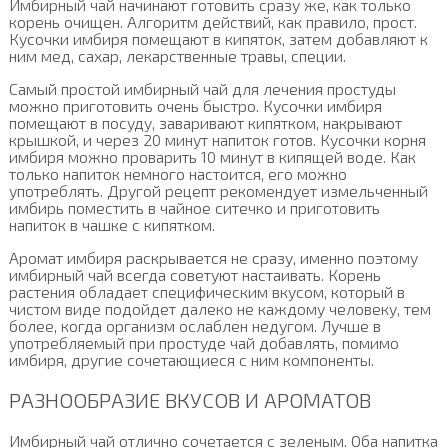
Имбирный чай начинают готовить сразу же, как только
корень очищен. Алгоритм действий, как правило, прост.
Кусочки имбиря помещают в кипяток, затем добавляют к
ним мед, сахар, лекарственные травы, специи.
Самый простой имбирный чай для лечения простуды
можно приготовить очень быстро. Кусочки имбиря
помещают в посуду, заваривают кипятком, накрывают
крышкой, и через 20 минут напиток готов. Кусочки корня
имбиря можно проварить 10 минут в кипящей воде. Как
только напиток немного настоится, его можно
употреблять. Другой рецепт рекомендует измельченный
имбирь поместить в чайное ситечко и приготовить
напиток в чашке с кипятком.
Аромат имбиря раскрывается не сразу, именно поэтому
имбирный чай всегда советуют настаивать. Корень
растения обладает специфическим вкусом, который в
чистом виде подойдет далеко не каждому человеку, тем
более, когда организм ослаблен недугом. Лучше в
употребляемый при простуде чай добавлять, помимо
имбиря, другие сочетающиеся с ним компоненты.
РАЗНООБРАЗИЕ ВКУСОВ И АРОМАТОВ
Имбирный чай отлично сочетается с зеленым. Оба напитка