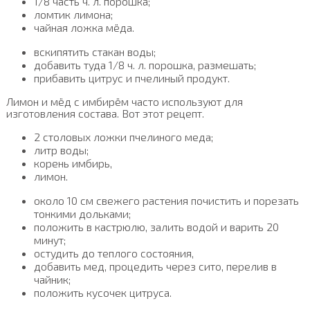
1/8 часть ч. л. порошка;
ломтик лимона;
чайная ложка мёда.
вскипятить стакан воды;
добавить туда 1/8 ч. л. порошка, размешать;
прибавить цитрус и пчелиный продукт.
Лимон и мёд с имбирём часто используют для
изготовления состава. Вот этот рецепт.
2 столовых ложки пчелиного меда;
литр воды;
корень имбирь,
лимон.
около 10 см свежего растения почистить и порезать
тонкими дольками;
положить в кастрюлю, залить водой и варить 20
минут;
остудить до теплого состояния,
добавить мед, процедить через сито, перелив в
чайник;
положить кусочек цитруса.