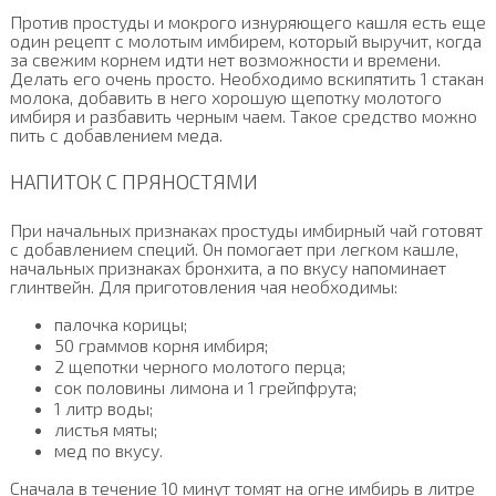
Против простуды и мокрого изнуряющего кашля есть еще
один рецепт с молотым имбирем, который выручит, когда
за свежим корнем идти нет возможности и времени.
Делать его очень просто. Необходимо вскипятить 1 стакан
молока, добавить в него хорошую щепотку молотого
имбиря и разбавить черным чаем. Такое средство можно
пить с добавлением меда.
НАПИТОК С ПРЯНОСТЯМИ
При начальных признаках простуды имбирный чай готовят
с добавлением специй. Он помогает при легком кашле,
начальных признаках бронхита, а по вкусу напоминает
глинтвейн. Для приготовления чая необходимы:
палочка корицы;
50 граммов корня имбиря;
2 щепотки черного молотого перца;
сок половины лимона и 1 грейпфрута;
1 литр воды;
листья мяты;
мед по вкусу.
Сначала в течение 10 минут томят на огне имбирь в литре