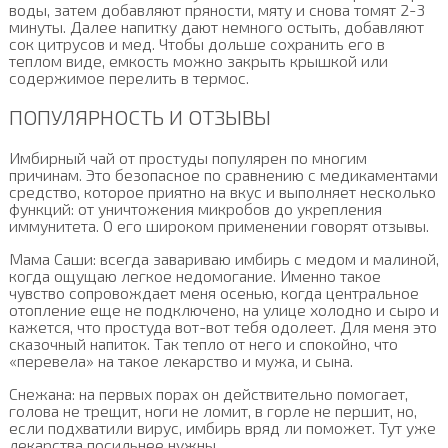
воды, затем добавляют пряности, мяту и снова томят 2-3
минуты. Далее напитку дают немного остыть, добавляют
сок цитрусов и мед. Чтобы дольше сохранить его в
теплом виде, емкость можно закрыть крышкой или
содержимое перелить в термос.
ПОПУЛЯРНОСТЬ И ОТЗЫВЫ
Имбирный чай от простуды популярен по многим
причинам. Это безопасное по сравнению с медикаментами
средство, которое приятно на вкус и выполняет несколько
функций: от уничтожения микробов до укрепления
иммунитета. О его широком применении говорят отзывы.
Мама Саши: всегда завариваю имбирь с медом и малиной,
когда ощущаю легкое недомогание. Именно такое
чувство сопровождает меня осенью, когда центральное
отопление еще не подключено, на улице холодно и сыро и
кажется, что простуда вот-вот тебя одолеет. Для меня это
сказочный напиток. Так тепло от него и спокойно, что
«перевела» на такое лекарство и мужа, и сына.
Снежана: на первых порах он действительно помогает,
голова не трещит, ноги не ломит, в горле не першит, но,
если подхватили вирус, имбирь вряд ли поможет. Тут уже
лекарства посильнее нужны.