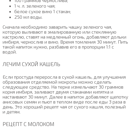
100 граммов чернослива;
1 ч. л. зеленого чая;
белое сухое вино 1 стакан;
250 мл воды.
Сначала необходимо заварить чашку зеленого чая,
которую выливают в эмалированную или стеклянную
кастрюлю, ставят на медленный огонь, добавляют дольки
имбиря, чернослив и вино. Время томления 30 минут. Пить
такой напиток нужно, разбавив его в пропорции 1:1 с
водой.
ЛЕЧИМ СУХОЙ КАШЕЛЬ
Если простуда переросла в сухой кашель, для улучшения
образования отделяемой мокроты можно сделать
следующее средство. На терке измельчают 30 граммов
корня имбиря, заливают двумя стаканами кипятка и
настаивают 30 минут. Далее в напиток добавляют щепотку
анисовых семян и пьют в теплом виде после еды 3 раза в
день. Это хороший рецепт чая от сухого кашля, полезный
и детям.
РЕЦЕПТ С МОЛОКОМ