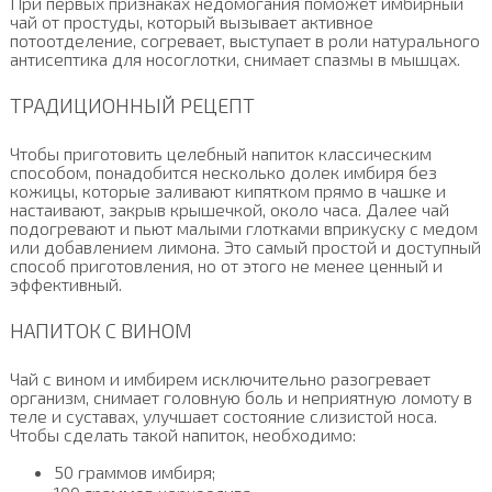
При первых признаках недомогания поможет имбирный
чай от простуды, который вызывает активное
потоотделение, согревает, выступает в роли натурального
антисептика для носоглотки, снимает спазмы в мышцах.
ТРАДИЦИОННЫЙ РЕЦЕПТ
Чтобы приготовить целебный напиток классическим
способом, понадобится несколько долек имбиря без
кожицы, которые заливают кипятком прямо в чашке и
настаивают, закрыв крышечкой, около часа. Далее чай
подогревают и пьют малыми глотками вприкуску с медом
или добавлением лимона. Это самый простой и доступный
способ приготовления, но от этого не менее ценный и
эффективный.
НАПИТОК С ВИНОМ
Чай с вином и имбирем исключительно разогревает
организм, снимает головную боль и неприятную ломоту в
теле и суставах, улучшает состояние слизистой носа.
Чтобы сделать такой напиток, необходимо:
50 граммов имбиря;