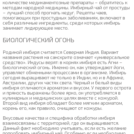
количестве медикаментозные препараты – обратитесь к
методам народной медицины. Имбирный чай от простуды
– лучший способ прогнать недуг. Рецепты чаев,
помогающих при простудных заболеваниях, включают в
себя различные ингредиенты, среди которых имбирь
занимает лидирующее место.
БИОЛОГИЧЕСКИЙ ОГОНЬ
Родиной имбиря считается Северная Индия. Вариант
названия растения на санскрите означает «универсальное
средство». Индусы верят: в корнях имбиря есть Агни –
биологический огонь. Именно он, как утверждают йоги,
управляет обменными процессами в организме. Имбирь
сегодня выращивают не только в Индии, но и в Африке,
Австралии, других частях света. Черный и белый виды
имбиря отличаются ароматом и вкусом. У первого острота
и пряность выражены более ярко, он употребляется в
кулинарных и медицинских целях вместе с кожурой.
Второй вид имбиря обладает более мягким ароматом,
корень его, как правило, очищают от кожуры.
Вкусовые качества и специфика обработки имбиря
взаимосвязаны с территорией, где он выращивается.
Данный факт необходимо учитывать, если есть желание
попробовать имбирный чай. Особенно если необходимо