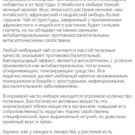
избавиться от простуды. У ямайского имбиря тонкий,
нежный аромат. Вкус японского растения нежнее, чем
китайского, африканский и индийский имбирь более
горькие. Чай от простуды, заваренный с применением
африканского и индийского растения, будет сильнее
горчить, но он обладает не менее ценными
антибактериальными, противовоспалительными,
антисептическими свойствами.
Любой имбирный чай отличается массой полезных
качеств: оказывает противовоспалительный,
бактерицидный эффект, является антисептиком, с успехом
применяется как антибактериальное, потогонное,
отхаркивающее, тонизирующее средство. Все
перечисленное делает имбирный напиток незаменимым
помощником в борьбе с простудными, инфекционными,
воспалительными заболеваниями.
В корневой части имбиря находится огромное количество
полезных, биологически активных веществ, что
нормализуют обмен веществ в организме, повышая его
сопротивляемость недугам. Корню свойственны
специфический, ярко выраженный жгучий, но довольно
приятный вкус и запах.
Однако, как у каждого лекарства, у растения есть