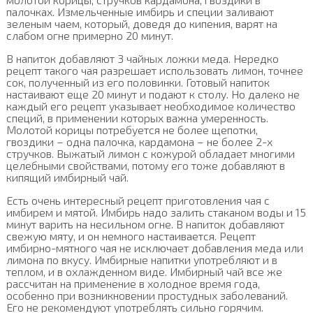
палочках. Измельченные имбирь и специи заливают
зеленым чаем, который, доведя до кипения, варят на
слабом огне примерно 20 минут.
В напиток добавляют 3 чайных ложки меда. Нередко
рецепт такого чая разрешает использовать лимон, точнее
сок, полученный из его половинки. Готовый напиток
настаивают еще 20 минут и подают к столу. Но далеко не
каждый его рецепт указывает необходимое количество
специй, в применении которых важна умеренность.
Молотой корицы потребуется не более щепотки,
гвоздики – одна палочка, кардамона – не более 2-х
стручков. Выжатый лимон с кожурой обладает многими
целебными свойствами, потому его тоже добавляют в
кипящий имбирный чай.
Есть очень интересный рецепт приготовления чая с
имбирем и мятой. Имбирь надо залить стаканом воды и 15
минут варить на несильном огне. В напиток добавляют
свежую мяту, и он немного настаивается. Рецепт
имбирно-мятного чая не исключает добавления меда или
лимона по вкусу. Имбирные напитки употребляют и в
теплом, и в охлажденном виде. Имбирный чай все же
рассчитан на применение в холодное время года,
особенно при возникновении простудных заболеваний.
Его не рекомендуют употреблять сильно горячим.