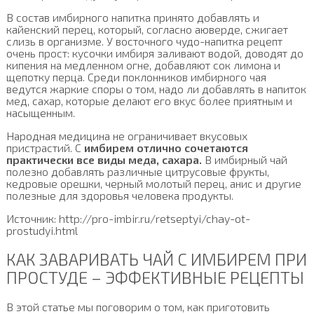
В состав имбирного напитка принято добавлять и
кайенский перец, который, согласно аюверде, сжигает
слизь в организме. У восточного чудо-напитка рецепт
очень прост: кусочки имбиря заливают водой, доводят до
кипения на медленном огне, добавляют сок лимона и
щепотку перца. Среди поклонников имбирного чая
ведутся жаркие споры о том, надо ли добавлять в напиток
мед, сахар, которые делают его вкус более приятным и
насыщенным.
Народная медицина не ограничивает вкусовых
пристрастий. С
имбирем отлично сочетаются
практически все виды меда, сахара.
В имбирный чай
полезно добавлять различные цитрусовые фрукты,
кедровые орешки, черный молотый перец, анис и другие
полезные для здоровья человека продукты.
Источник: http://pro-imbir.ru/retseptyi/chay-ot-
prostudyi.html
КАК ЗАВАРИВАТЬ ЧАЙ С ИМБИРЕМ ПРИ
ПРОСТУДЕ – ЭФФЕКТИВНЫЕ РЕЦЕПТЫ
В этой статье мы поговорим о том, как приготовить