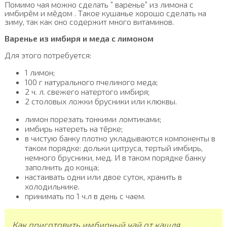
Помимо чая можно сделать ” варенье” из лимона с
имбирём и мёдом . Такое кушанье хорошо сделать на
зиму, так как оно содержит много витаминов.
Варенье из имбиря и меда с лимоном
Для этого потребуется:
1 лимон;
100 г натурального пчелиного меда;
2 ч. л. свежего натертого имбиря;
2 столовых ложки брусники или клюквы.
лимон порезать тонкими ломтиками;
имбирь натереть на тёрке;
в чистую банку плотно укладываются компоненты в
таком порядке: дольки цитруса, тертый имбирь,
немного брусники, мед. И в таком порядке банку
заполнить до конца;
настаивать одни или двое суток, хранить в
холодильнике.
принимать по 1 ч.л в день с чаем.
Как приготовить имбирный чай от кашля,