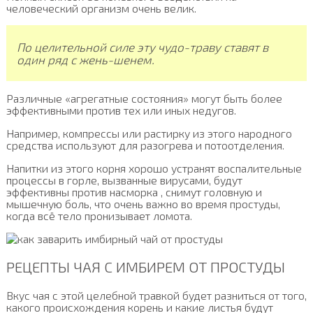
человеческий организм очень велик.
По целительной силе эту чудо-траву ставят в
один ряд с жень-шенем.
Различные «агрегатные состояния» могут быть более
эффективными против тех или иных недугов.
Например, компрессы или растирку из этого народного
средства используют для разогрева и потоотделения.
Напитки из этого корня хорошо устранят воспалительные
процессы в горле, вызванные вирусами, будут
эффективны против насморка , снимут головную и
мышечную боль, что очень важно во время простуды,
когда всё тело пронизывает ломота.
РЕЦЕПТЫ ЧАЯ С ИМБИРЕМ ОТ ПРОСТУДЫ
Вкус чая с этой целебной травкой будет разниться от того,
какого происхождения корень и какие листья будут