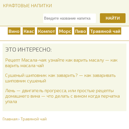
КРАФТОВЫЕ НАПИТКИ
НАЙТИ
Вино
Квас
Компот
Морс
Пиво
Травяной чай
ЭТО ИНТЕРЕСНО:
Рецепт Масала-чая: узнайте как варить масалу — как
варить масала чай
Сушеный шиповник: как заварить? — как заваривать
шиповник сушеный
Лень — двигатель прогресса, или простые рецепты
домашнего вина — что делать с вином когда перчатка
упала
Главная
›
Травяной чай