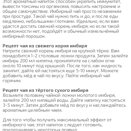
Этот ароматный напиток способен укрепить иммунитет,
вывести токсины из организма, повысить настроение и
общее самочувствие. Имбирный чай просто незаменим
при простуде. Такой чай нужно пить и до, и после еды
медленно, небольшими глотками. Идеально, если вам
удастся достать свежий корень имбиря, но если такой
возможности нет, подойдёт и обычный измельчённый
имбирный порошок.
Рецепт чая из свежего корня имбиря
Натрите свежий корень имбиря на крупной тёрке. Вам
понадобится 1-2 столовые ложки продукта. Затем залейте
имбирь 200 мл кипятка, прокипятите на слабом огне
около 10 минут под крышкой. После того, как жидкость
закипит, дайте ей настояться еще 5-10 минут. Можете
добавить мёд в чай по вкусу. Пейте имбирный чай
горячим.
Рецепт чая из тёртого сухого имбиря
Возьмите половину чайной ложки молотого имбиря,
залейте 200 мл кипящей воды. Дайте напитку настояться
3-5 минут. Затем добавьте мёд по вкусу и наслаждайтесь
ароматным целебным чаем.
Для того чтобы получить максимальный эффект от
имбирного чая, этот напиток следует готовить,
придерживаясь некоторых правил: