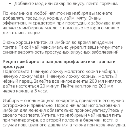
Добавьте мёд или сахар по вкусу, пейте горячим.
По желанию в любой напиток из имбиря вы можете
добавлять гвоздику, корицу, лайм, мяту. Очень
эффективным средством при простудных заболеваниях
является имбирное масло, с помощью которого можно
делать ингаляции.
Очень хорош напиток из имбиря во время эпидемий
гриппа. Такой чай максимально укрепит ваш иммунитет и
снизит вероятность простудных вирусных заболеваний.
Рецепт имбирного чая для профилактики гриппа и
простуды
Подготовьте 1 чайную ложку молотого корня имбиря, 1
чайную ложку мёда, 1 чайную ложку корицы, молотый
чёрный перец. Залейте все ингредиенты 200 мл кипятка,
дайте настояться 20 минут. Пейте напиток по 200 мл
через каждые 3 часа.
Имбирь – очень мощное лекарство, применять его нужно
осторожно и правильно. Перед началом использования
имбиря для лечения обязательно проконсультируйтесь у
своего терапевта. Учтите, что имбирный чай нельзя пить
при температуре, во второй половине беременности, в
случае повышенного давления, а также при язве желудка.