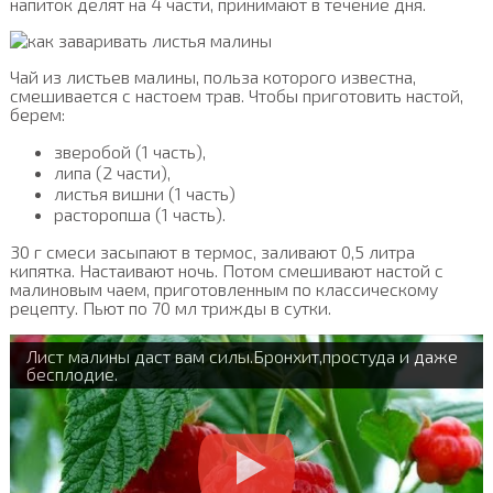
напиток делят на 4 части, принимают в течение дня.
Чай из листьев малины, польза которого известна,
смешивается с настоем трав. Чтобы приготовить настой,
берем:
зверобой (1 часть),
липа (2 части),
листья вишни (1 часть)
расторопша (1 часть).
30 г смеси засыпают в термос, заливают 0,5 литра
кипятка. Настаивают ночь. Потом смешивают настой с
малиновым чаем, приготовленным по классическому
рецепту. Пьют по 70 мл трижды в сутки.
Лист малины даст вам силы.Бронхит,простуда и даже
бесплодие.