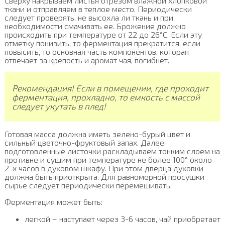
Сверху накрываем листья отрезом влажной хлопковой
ткани и отправляем в теплое место. Периодически
следует проверять, не высохла ли ткань и при
необходимости смачивать ее. Брожение должно
происходить при температуре от 22 до 26°C. Если эту
отметку понизить, то ферментация прекратится, если
повысить, то основная часть компонентов, которая
отвечает за крепость и аромат чая, погибнет.
Рекомендация! Если в помещении, где проходит
ферментация, прохладно, то емкость с массой
следует укутать в плед!
Готовая масса должна иметь зелено-бурый цвет и
сильный цветочно-фруктовый запах. Далее,
подготовленные листочки раскладываем тонким слоем на
противне и сушим при температуре не более 100° около
2-х часов в духовом шкафу. При этом дверца духовки
должна быть приоткрыта. Для равномерной просушки
сырье следует периодически перемешивать.
Ферментация может быть:
легкой – наступает через 3-6 часов, чай приобретает