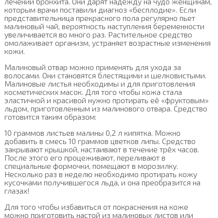
лечении бронхита. Они дарят надежду на чудо женщинам,
которым врачи поставили диагноз «бесплодие». Если
представительница прекрасного пола регулярно пьет
малиновый чай, вероятность наступления беременности
увеличивается во много раз. Растительное средство
омолаживает организм, устраняет возрастные изменения
кожи.
Малиновый отвар можно применять для ухода за
волосами. Они становятся блестящими и шелковистыми.
Малиновые листья необходимы и для приготовления
косметических масок. Для того чтобы кожа стала
эластичной и красивой нужно протирать её «фруктовым»
льдом, приготовленным из малинового отвара. Средство
готовится таким образом:
10 граммов листьев малины 0,2 л кипятка. Можно
добавить в смесь 10 граммов цветков липы. Средство
закрывают крышкой, настаивают в течение трёх часов.
После этого его процеживают, переливают в
специальные формочки, помещают в морозилку.
Несколько раз в неделю необходимо протирать кожу
кусочками получившегося льда, и она преобразится на
глазах!
Для того чтобы избавиться от покраснения на коже
можно приготовить настой из малиновых листов или