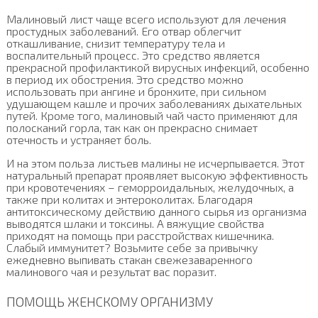
Малиновый лист чаще всего используют для лечения
простудных заболеваний. Его отвар облегчит
откашливание, снизит температуру тела и
воспалительный процесс. Это средство является
прекрасной профилактикой вирусных инфекций, особенно
в период их обострения. Это средство можно
использовать при ангине и бронхите, при сильном
удушающем кашле и прочих заболеваниях дыхательных
путей. Кроме того, малиновый чай часто применяют для
полосканий горла, так как он прекрасно снимает
отечность и устраняет боль.
И на этом польза листьев малины не исчерпывается. Этот
натуральный препарат проявляет высокую эффективность
при кровотечениях – геморроидальных, желудочных, а
также при колитах и энтероколитах. Благодаря
антитоксическому действию данного сырья из организма
выводятся шлаки и токсины. А вяжущие свойства
приходят на помощь при расстройствах кишечника.
Слабый иммунитет? Возьмите себе за привычку
ежедневно выпивать стакан свежезаваренного
малинового чая и результат вас поразит.
ПОМОЩЬ ЖЕНСКОМУ ОРГАНИЗМУ