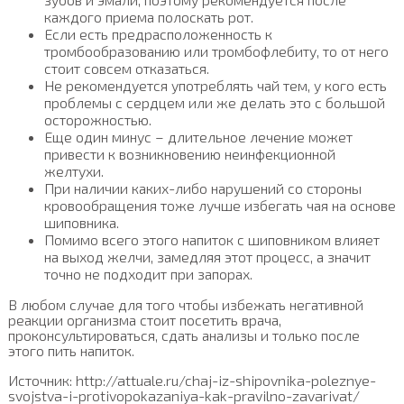
каждого приема полоскать рот.
Если есть предрасположенность к
тромбообразованию или тромбофлебиту, то от него
стоит совсем отказаться.
Не рекомендуется употреблять чай тем, у кого есть
проблемы с сердцем или же делать это с большой
осторожностью.
Еще один минус – длительное лечение может
привести к возникновению неинфекционной
желтухи.
При наличии каких-либо нарушений со стороны
кровообращения тоже лучше избегать чая на основе
шиповника.
Помимо всего этого напиток с шиповником влияет
на выход желчи, замедляя этот процесс, а значит
точно не подходит при запорах.
В любом случае для того чтобы избежать негативной
реакции организма стоит посетить врача,
проконсультироваться, сдать анализы и только после
этого пить напиток.
Источник: http://attuale.ru/chaj-iz-shipovnika-poleznye-
svojstva-i-protivopokazaniya-kak-pravilno-zavarivat/