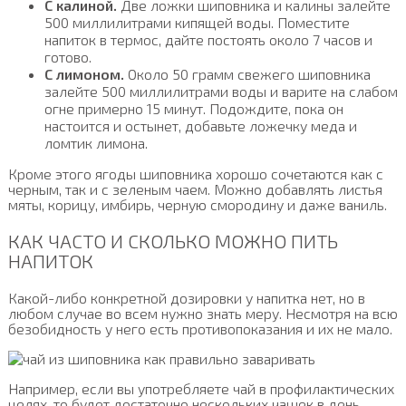
С калиной.
Две ложки шиповника и калины залейте
500 миллилитрами кипящей воды. Поместите
напиток в термос, дайте постоять около 7 часов и
готово.
С лимоном.
Около 50 грамм свежего шиповника
залейте 500 миллилитрами воды и варите на слабом
огне примерно 15 минут. Подождите, пока он
настоится и остынет, добавьте ложечку меда и
ломтик лимона.
Кроме этого ягоды шиповника хорошо сочетаются как с
черным, так и с зеленым чаем. Можно добавлять листья
мяты, корицу, имбирь, черную смородину и даже ваниль.
КАК ЧАСТО И СКОЛЬКО МОЖНО ПИТЬ
НАПИТОК
Какой-либо конкретной дозировки у напитка нет, но в
любом случае во всем нужно знать меру. Несмотря на всю
безобидность у него есть противопоказания и их не мало.
Например, если вы употребляете чай в профилактических
целях, то будет достаточно нескольких чашек в день,