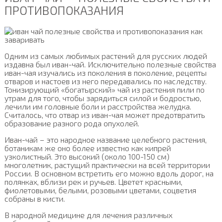
ПРОТИВОПОКАЗАНИЯ
Одним из самых любимых растений для русских людей
издавна был иван-чай. Исключительно полезные свойства
иван-чая изучались из поколения в поколение, рецепты
отваров и настоев из него передавались по наследству.
Тонизирующий «богатырский» чай из растения пили по
утрам для того, чтобы зарядиться силой и бодростью,
лечили им головные боли и расстройства желудка.
Считалось, что отвар из иван-чая может предотвратить
образование разного рода опухолей.
Иван-чай – это народное название целебного растения,
ботаникам же оно более известно как кипрей
узколистный. Это высокий (около 100-150 см)
многолетник, растущий практически на всей территории
России. В основном встретить его можно вдоль дорог, на
полянках, вблизи рек и ручьев. Цветет красными,
фиолетовыми, белыми, розовыми цветами, соцветия
собраны в кисти.
В народной медицине для лечения различных