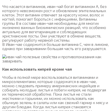
Что касается витаминов, иван-чай богат витамином А, без
которого невозможен рост и обновление эпителиальных
клеток. Этот витамин отвечает за красоту кожи, волос и
ногтей, помогает бороться с инфекциями, Витамины
группы В в составе иван-чая необходимы для многих
жизненно важных биохимических реакций, что особенно
актуально для вегетарианцев и соблюдающих
христианские посты. Они участвуют в обмене веществ,
регулируют работу нервной системы.
В Иван-чае содержится больше витамина С, чем в лимоне,
однако при заваривании большая часть его разрушается.
Как использовать кипрей кроме чая
Чтобы в полной мере воспользоваться витаминами и
микроэлементами, которые содержатся в иван-чае,
можно следовать примеру американских индейцев и
собирать молодые листья и побеги кипрея, не подвергая
их термической обработке. Пока листья не стали
жесткими и горькими, их можно использовать как
обычную зелень: в салаты или как свежий гарнир к мясу и
другим блюдам. Когда листья кипрея становятся
жесткими, но растение еще не зацвело, индейцы