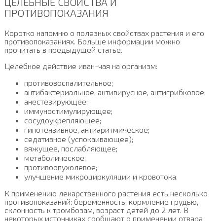
ЦЕЛЕБНЫЕ СВОЙСТВА И
ПРОТИВОПОКАЗАНИЯ
Коротко напомню о полезных свойствах растения и его
противопоказаниях. Больше информации можно
прочитать в предыдущей статье.
Целебное действие иван-чая на организм:
противовоспалительное;
антибактериальное, антивирусное, антигрибковое;
анестезирующее;
иммуностимулирующее;
сосудоукрепляющее;
гипотензивное, антиаритмическое;
седативное (успокаивающее);
вяжущее, послабляющее;
метаболическое;
противоопухолевое;
улучшение микроциркуляции и кровотока.
К применению лекарственного растения есть несколько
противопоказаний: беременность, кормление грудью,
склонность к тромбозам, возраст детей до 2 лет. В
некоторых источниках сообщают о применении отвара