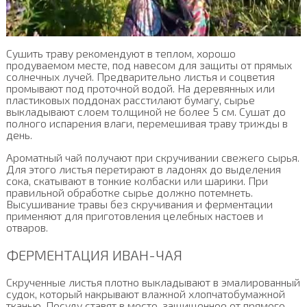
Сушить траву рекомендуют в теплом, хорошо
продуваемом месте, под навесом для защиты от прямых
солнечных лучей. Предварительно листья и соцветия
промывают под проточной водой. На деревянных или
пластиковых поддонах расстилают бумагу, сырье
выкладывают слоем толщиной не более 5 см. Сушат до
полного испарения влаги, перемешивая траву трижды в
день.
Ароматный чай получают при скручивании свежего сырья.
Для этого листья перетирают в ладонях до выделения
сока, скатывают в тонкие колбаски или шарики. При
правильной обработке сырье должно потемнеть.
Высушивание травы без скручивания и ферментации
применяют для приготовления целебных настоев и
отваров.
ФЕРМЕНТАЦИЯ ИВАН-ЧАЯ
Скрученные листья плотно выкладывают в эмалированный
судок, который накрывают влажной хлопчатобумажной
тканью. Посуду ставят в место, защищенное от прямого