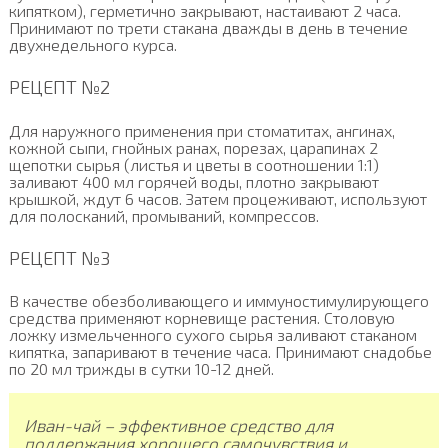
кипятком), герметично закрывают, настаивают 2 часа.
Принимают по трети стакана дважды в день в течение
двухнедельного курса.
РЕЦЕПТ №2
Для наружного применения при стоматитах, ангинах,
кожной сыпи, гнойных ранах, порезах, царапинах 2
щепотки сырья (листья и цветы в соотношении 1:1)
заливают 400 мл горячей воды, плотно закрывают
крышкой, ждут 6 часов. Затем процеживают, используют
для полосканий, промываний, компрессов.
РЕЦЕПТ №3
В качестве обезболивающего и иммуностимулирующего
средства применяют корневище растения. Столовую
ложку измельченного сухого сырья заливают стаканом
кипятка, запаривают в течение часа. Принимают снадобье
по 20 мл трижды в сутки 10-12 дней.
Иван-чай – эффективное средство для
поддержания хорошего самочувствия и