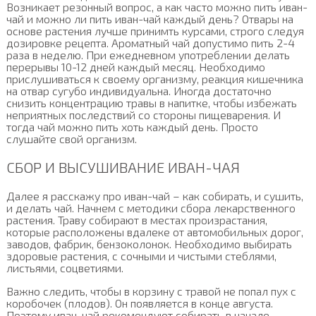
Возникает резонный вопрос, а как часто можно пить иван-
чай и можно ли пить иван-чай каждый день? Отвары на
основе растения лучше принимть курсами, строго следуя
дозировке рецепта. Ароматный чай допустимо пить 2-4
раза в неделю. При ежедневном употреблении делать
перерывы 10-12 дней каждый месяц. Необходимо
прислушиваться к своему организму, реакция кишечника
на отвар сугубо индивидуальна. Иногда достаточно
снизить концентрацию травы в напитке, чтобы избежать
неприятных последствий со стороны пищеварения. И
тогда чай можно пить хоть каждый день. Просто
слушайте свой организм.
СБОР И ВЫСУШИВАНИЕ ИВАН-ЧАЯ
Далее я расскажу про иван-чай – как собирать, и сушить,
и делать чай. Начнем с методики сбора лекарственного
растения. Траву собирают в местах произрастания,
которые расположены вдалеке от автомобильных дорог,
заводов, фабрик, бензоколонок. Необходимо выбирать
здоровые растения, с сочными и чистыми стеблями,
листьями, соцветиями.
Важно следить, чтобы в корзину с травой не попал пух с
коробочек (плодов). Он появляется в конце августа.
Поэтому иван-чай рекомендуют собирать в начале