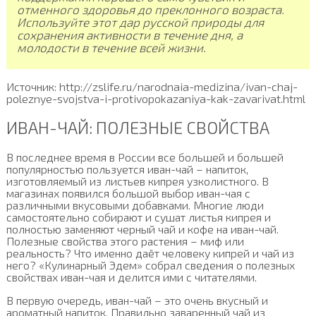
отменного здоровья до преклонного возраста.
Используйте этот дар русской природы для
сохранения активности в течение дня, а
молодости в течение всей жизни.
Источник: http://zslife.ru/narodnaia-medizina/ivan-chaj-
poleznye-svojstva-i-protivopokazaniya-kak-zavarivat.html
ИВАН-ЧАЙ: ПОЛЕЗНЫЕ СВОЙСТВА
В последнее время в России все большей и большей
популярностью пользуется иван-чай – напиток,
изготовляемый из листьев кипрея узколистного. В
магазинах появился большой выбор иван-чая с
различными вкусовыми добавками. Многие люди
самостоятельно собирают и сушат листья кипрея и
полностью заменяют черный чай и кофе на иван-чай.
Полезные свойства этого растения – миф или
реальность? Что именно даёт человеку кипрей и чай из
него? «Кулинарный Эдем» собрал сведения о полезных
свойствах иван-чая и делится ими с читателями.
В первую очередь, иван-чай – это очень вкусный и
ароматный напиток. Правильно заваренный чай из