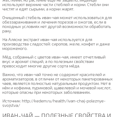
используют верхние части стеблей и корни. Стебли они
чистят и едят сырыми, а корни жарят.
Очищенный стебель иван-чая может использоваться для
обеззараживания и лечения порезов и ожогов, если в
походных условиях нет другой возможности обработать
рану.
На Аляске экстракт иван-чая используется для
производства сладостей: сиропов, желе, конфет и даже
мороженого.
Мёд, собранный с цветов иван-чая, имеет отчетливый
вкус и аромат специй, а по полезным свойствам
превосходит многие другие сорта мёда.
Важно, что иван-чай точно не содержит красителей и
ароматизаторов, в отличии от некоторых пакетированных
чаев, является полностью натуральным продуктом. Нет в
нём и кофеина, пуриновой, щавелевой и мочевой кислот,
которые опасны при некоторых заболеваниях.
Источник: http://kedem.ru/health/ivan-chaj-poleznye-
svojstva/
ИВАН-ЧАЙ — ПОЛЕЗНЫЕ СВОЙСТВА И