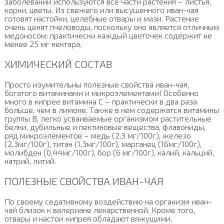
заболеваний используются все части растения – листья,
корни, цветы. Из свежего или высушенного иван-чая
готовят настойки, целебные отвары и мази. Растение
очень ценят пчеловоды, поскольку оно является отличным
медоносом: практически каждый цветочек содержит не
менее 25 мг нектара.
ХИМИЧЕСКИЙ СОСТАВ
Просто изумительны полезные свойства иван-чая,
богатого витаминами и микроэлементами! Особенно
много в кипрее витамина С – практически в два раза
больше, чем в лимоне. Также в нем содержатся витамины
группы В, легко усваиваемые организмом растительные
белки, дубильные и пектиновые вещества, флавониды,
ряд микроэлементов – медь (2,3 мг/100г), железо
(2,3мг/100г), титан (1,3мг/100г), марганец (16мг/100г),
молибден (0,44мг/100г), бор (6 мг/100г), калий, кальций,
натрий, литий.
ПОЛЕЗНЫЕ СВОЙСТВА ИВАН-ЧАЯ
По своему седативному воздействию на организм иван-
чай близок к валериане лекарственной. Кроме того,
отвары и настои кипрея обладают вяжущими,