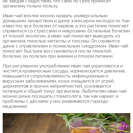
не заедая сладостями, что само по себе принесет
организму только пользу.
Иван-чай вполне можно назвать универсальным
домашним лекарством и даже эликсиром молодости. Как
известно, все болезни от нервов, а это растение помогает
справиться со стрессами и неврозами. Остальные болезни
от плохой экологии, а иван-чай помогает выводить из
организма тяжелые металлы и токсины. Он справится
даже с отравлением и похмельным синдромом. Иван-чай
помогает быстрее восстановиться после тяжелой
болезни, он полезен при анемии и плохом питании.
При регулярном употреблении иван-чая укрепляются и
чистятся кровеносные сосуды, нормализуется давление,
повышается сопротивляемость инфекционным и
вирусным заболеваниям, кожа очищается от угрей,
дерматитов и прочих неприятностей, усиливается
потенция и общий тонус организма. Любителям иван-чая
можно реже посещать стоматолога, так как кариес и
проблемы с дёснами у них развиваются гораздо
медленнее.