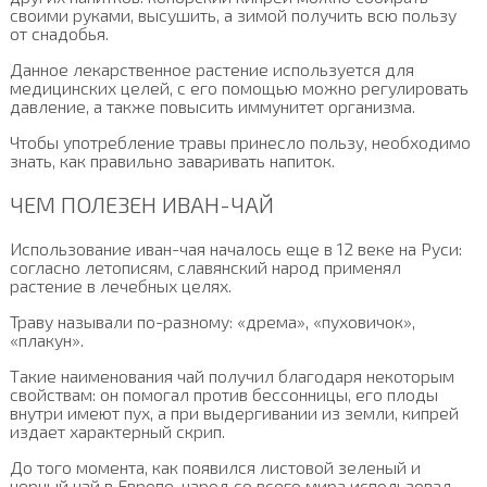
своими руками, высушить, а зимой получить всю пользу
от снадобья.
Данное лекарственное растение используется для
медицинских целей, с его помощью можно регулировать
давление, а также повысить иммунитет организма.
Чтобы употребление травы принесло пользу, необходимо
знать, как правильно заваривать напиток.
ЧЕМ ПОЛЕЗЕН ИВАН-ЧАЙ
Использование иван-чая началось еще в 12 веке на Руси:
согласно летописям, славянский народ применял
растение в лечебных целях.
Траву называли по-разному: «дрема», «пуховичок»,
«плакун».
Такие наименования чай получил благодаря некоторым
свойствам: он помогал против бессонницы, его плоды
внутри имеют пух, а при выдергивании из земли, кипрей
издает характерный скрип.
До того момента, как появился листовой зеленый и
черный чай в Европе, народ со всего мира использовал