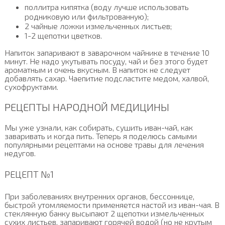
поллитра кипятка (воду лучше использовать
родниковую или фильтрованную);
2 чайные ложки измельченных листьев;
1-2 щепотки цветков.
Напиток запаривают в заварочном чайнике в течение 10
минут. Не надо укутывать посуду, чай и без этого будет
ароматным и очень вкусным. В напиток не следует
добавлять сахар. Чаепитие подсластите медом, халвой,
сухофруктами.
РЕЦЕПТЫ НАРОДНОЙ МЕДИЦИНЫ
Мы уже узнали, как собирать, сушить иван-чай, как
заваривать и когда пить. Теперь я поделюсь самыми
популярными рецептами на основе травы для лечения
недугов.
РЕЦЕПТ №1
При заболеваниях внутренних органов, бессоннице,
быстрой утомляемости применяется настой из иван-чая. В
стеклянную банку высыпают 2 щепотки измельченных
сухих листьев, запаривают горячей водой (но не крутым