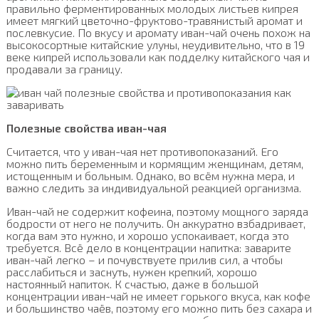
правильно ферментированных молодых листьев кипрея
имеет мягкий цветочно-фруктово-травянистый аромат и
послевкусие. По вкусу и аромату иван-чай очень похож на
высокосортные китайские улуны, неудивительно, что в 19
веке кипрей использовали как подделку китайского чая и
продавали за границу.
Полезные свойства иван-чая
Считается, что у иван-чая нет противопоказаний. Его
можно пить беременным и кормящим женщинам, детям,
истощенным и больным. Однако, во всём нужна мера, и
важно следить за индивидуальной реакцией организма.
Иван-чай не содержит кофеина, поэтому мощного заряда
бодрости от него не получить. Он аккуратно взбадривает,
когда вам это нужно, и хорошо успокаивает, когда это
требуется. Всё дело в концентрации напитка: заварите
иван-чай легко – и почувствуете прилив сил, а чтобы
расслабиться и заснуть, нужен крепкий, хорошо
настоянный напиток. К счастью, даже в большой
концентрации иван-чай не имеет горького вкуса, как кофе
и большинство чаёв, поэтому его можно пить без сахара и