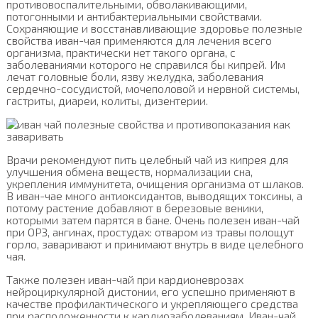
противовоспалительными, обволакивающими,
потогонными и антибактериальными свойствами.
Сохраняющие и восстанавливающие здоровье полезные
свойства иван-чая применяются для лечения всего
организма, практически нет такого органа, с
заболеваниями которого не справился бы кипрей. Им
лечат головные боли, язву желудка, заболевания
сердечно-сосудистой, мочеполовой и нервной системы,
гастриты, диареи, колиты, дизентерии.
Врачи рекомендуют пить целебный чай из кипрея для
улучшения обмена веществ, нормализации сна,
укрепления иммунитета, очищения организма от шлаков.
В иван-чае много антиоксидантов, выводящих токсины, а
потому растение добавляют в березовые веники,
которыми затем парятся в бане. Очень полезен иван-чай
при ОРЗ, ангинах, простудах: отваром из травы полощут
горло, заваривают и принимают внутрь в виде целебного
чая.
Также полезен иван-чай при кардионеврозах
нейроциркулярной дистонии, его успешно применяют в
качестве профилактического и укрепляющего средства
при расположенности к кардиозаболеваниям. Иван-чай