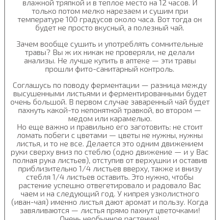
влажной тряпкой и в теплое место на 12 часов. И
только потом мелко нарезаем и сушим при
температуре 100 градусов около часа. Вот тогда он
будет не просто вкусный, а полезный чай.
Зачем вообще сушить и употреблять сомнительные
травы? Вы ж их никак не проверяли, не делали
анализы. Не лучше купить в аптеке — эти травы
прошли фито-санитарный контроль.
Соглашусь по поводу ферментации — разница между
высушенными листьями и ферментированными будет
очень большой. В первом случае заваренный чай будет
пахнуть какой-то непонятной травкой, во втором —
медом или карамелью.
Но еще важно и правильно его заготовить: не стоит
ломать побеги с цветами — цветы не нужны, нужны
листья, и то не все. Делается это одним движением
руки сверху вниз по стеблю (одно движение — и у Вас
полная рука листьев), отступив от верхушки и оставив
приблизительно 1/4 листьев вверху, также и внизу
стебля 1/4 листьев оставить. Это нужно, чтобы
растение успешно отвегетировало и радовало Вас
чаем и на следующий год. У кипрея узколистного
(иван-чая) именно листья дают аромат и пользу. Когда
завяливаются — листья прямо пахнут цветочками!
Очень необычное растение!