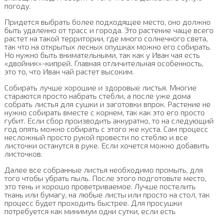
погоду.
Придется выбрать более подходящее место, оно должно
быть удаленно от трасс и города. Это растение чаще всего
растет на такой территории, где много солнечного света,
так что на открытых лесных опушках можно его собирать.
Но нужно быть внимательными, так как у Иван чая есть
«двойник»-кипрей. Главная отличительная особенность,
это то, что Иван чай растет высоким.
Собирать лучше хорошие и здоровые листья. Многие
стараются просто набрать стебли, а после уже дома
собрать листья для сушки и заготовки впрок. Растение не
нужно собирать вместе с корнем, так как это его просто
губит. Если сбор производить аккуратно, то на следующий
год опять можно собирать с этого же куста. Сам процесс
несложный просто рукой провести по стеблю и все
листочки останутся в руке. Если хочется можно добавить
листочков.
Далее все собранные листья необходимо промыть, для
того чтобы убрать пыль. После этого подготовьте место,
это тень и хорошо проветриваемое. Лучше постелить
ткань или бумагу, на любые листы или просто на стол, так
процесс будет проходить быстрее. Для просушки
потребуется как минимум одни сутки, если есть