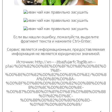
Если вы нашли ошибку, пожалуйста, выделите
фрагмент текста и нажмите Ctrl+Enter.
Сервис является информационным, предоставляемая
информация не является юридически значимой.
Источник: http://xn—-jtbajfujarfc7bg9b.xn--
p1ai/%D0%B2%D0%BE%D0%BF%D1%80%D0%BE%D
1%81-
%D0%BE%D1%82%D0%B2%D0%B5%D1%82/%D0%B
A%D0%B0%D0%BA-
%D0%BF%D1%80%D0%B0%D0%B2%D0%B8%D0%B
B%D1%8C%D0%BD%D0%BE-
%D0%B7%D0%B0%D1%81%D1%83%D1%88%D0%B8
%D1%82%D1%8C-
%D0%B8%D0%B2%D0%B0%D0%BD-
%D1%87%D0%B0%D0%B9/