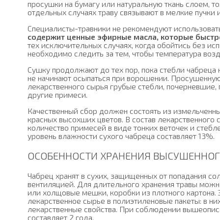
просушки на бумагу или натуральную ткань слоем, т
отдельных случаях траву связывают в мелкие пучки 
Специалисты-травники не рекомендуют использовать
содержит ценные эфирные масла, которые быстр
тех исключительных случаях, когда обойтись без и
необходимо следить за тем, чтобы температура возд
Сушку продолжают до тех пор, пока стебли чабреца н
не начинают осыпаться при ворошении. Просушенную
лекарственного сырья грубые стебли, почерневшие,
другие примеси.
Качественный сбор должен состоять из измельченны
красных высохших цветов. В состав лекарственного
количество примесей в виде тонких веточек и стеб
уровень влажности сухого чабреца составляет 13%.
ОСОБЕННОСТИ ХРАНЕНИЯ ВЫСУШЕННОГ
Чабрец хранят в сухих, защищенных от попадания с
вентиляцией. Для длительного хранения травы можн
или холщовые мешки, коробки из плотного картона.
лекарственное сырье в полиэтиленовые пакеты: в них
лекарственные свойства. При соблюдении вышеопис
составляет 2 года.