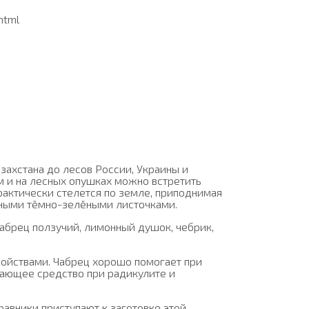
html
азахстана до лесов России, Украины и
ам и на лесных опушках можно встретить
рактически стелется по земле, приподнимая
дными тёмно-зелёными листочками.
чабрец ползучий, лимонный душок, чебрик,
войствами. Чабрец хорошо помогает при
вающее средство при радикулите и
равники приступают к заготовке этой