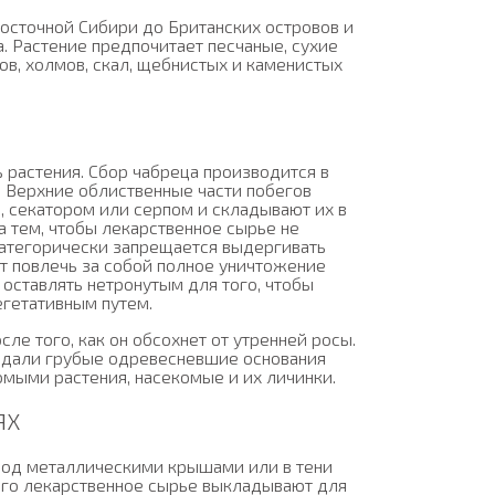
Восточной Сибири до Британских островов и
. Растение предпочитает песчаные, сухие
ов, холмов, скал, щебнистых и каменистых
 растения. Сбор чабреца производится в
а. Верхние облиственные части побегов
, секатором или серпом и складывают их в
 тем, чтобы лекарственное сырье не
категорически запрещается выдергивать
т повлечь за собой полное уничтожение
оставлять нетронутым для того, чтобы
егетативным путем.
ле того, как он обсохнет от утренней росы.
падали грубые одревесневшие основания
мыми растения, насекомые и их личинки.
ЯХ
под металлическими крышами или в тени
его лекарственное сырье выкладывают для