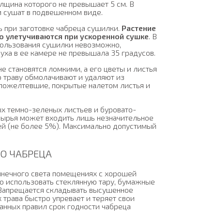
олщина которого не превышает 5 см. В
и сушат в подвешенном виде.
 при заготовке чабреца сушилки.
Растение
о улетучиваются при ускоренной сушке
. В
спользования сушилки невозможно,
уха в ее камере не превышала 35 градусов.
е становятся ломкими, а его цветы и листья
 траву обмолачивают и удаляют из
 пожелтевшие, покрытые налетом листья и
х темно-зеленых листьев и буровато-
 сырья может входить лишь незначительное
лей (не более 5%). Максимально допустимый
О ЧАБРЕЦА
олнечного света помещениях с хорошей
о использовать стеклянную тару, бумажные
 Запрещается складывать высушенное
 трава быстро упревает и теряет свои
анных правил срок годности чабреца