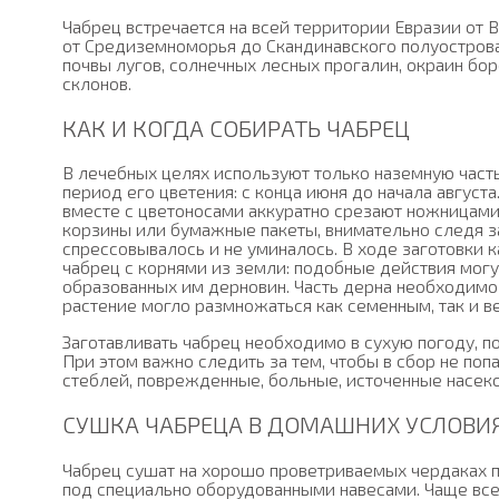
Чабрец встречается на всей территории Евразии от 
от Средиземноморья до Скандинавского полуострова
почвы лугов, солнечных лесных прогалин, окраин бор
склонов.
КАК И КОГДА СОБИРАТЬ ЧАБРЕЦ
В лечебных целях используют только наземную часть
период его цветения: с конца июня до начала август
вместе с цветоносами аккуратно срезают ножницами
корзины или бумажные пакеты, внимательно следя за
спрессовывалось и не уминалось. В ходе заготовки 
чабрец с корнями из земли: подобные действия могу
образованных им дерновин. Часть дерна необходимо 
растение могло размножаться как семенным, так и в
Заготавливать чабрец необходимо в сухую погоду, пос
При этом важно следить за тем, чтобы в сбор не по
стеблей, поврежденные, больные, источенные насеко
СУШКА ЧАБРЕЦА В ДОМАШНИХ УСЛОВИ
Чабрец сушат на хорошо проветриваемых чердаках 
под специально оборудованными навесами. Чаще вс