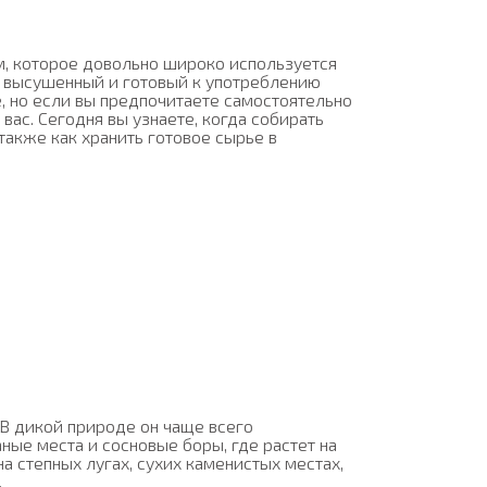
м, которое довольно широко используется
же высушенный и готовый к употреблению
, но если вы предпочитаете самостоятельно
 вас. Сегодня вы узнаете, когда собирать
также как хранить готовое сырье в
 В дикой природе он чаще всего
аные места и сосновые боры, где растет на
на степных лугах, сухих каменистых местах,
.