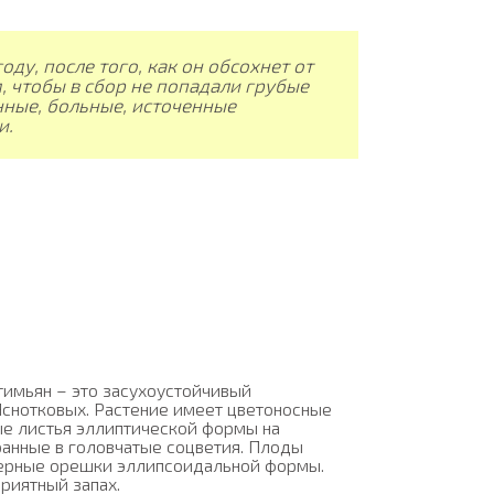
ду, после того, как он обсохнет от
, чтобы в сбор не попадали грубые
ные, больные, источенные
и.
тимьян – это засухоустойчивый
Яснотковых. Растение имеет цветоносные
ые листья эллиптической формы на
ранные в головчатые соцветия. Плоды
черные орешки эллипсоидальной формы.
риятный запах.