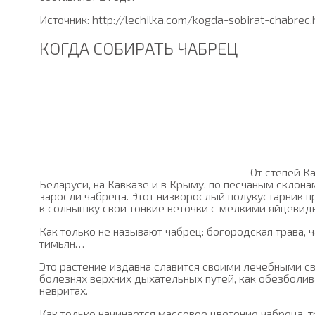
Источник: http://lechilka.com/kogda-sobirat-chabrec.
КОГДА СОБИРАТЬ ЧАБРЕЦ
От степей К
Беларуси, на Кавказе и в Крыму, по песчаным склон
заросли чабреца. Этот низкорослый полукустарник п
к солнышку свои тонкие веточки с мелкими яйцеви
Как только не называют чабрец: богородская трава, 
тимьян…
Это растение издавна славится своими лечебными с
болезнях верхних дыхательных путей, как обезболи
невритах.
Как только начинается массовое цветение чабреца, т