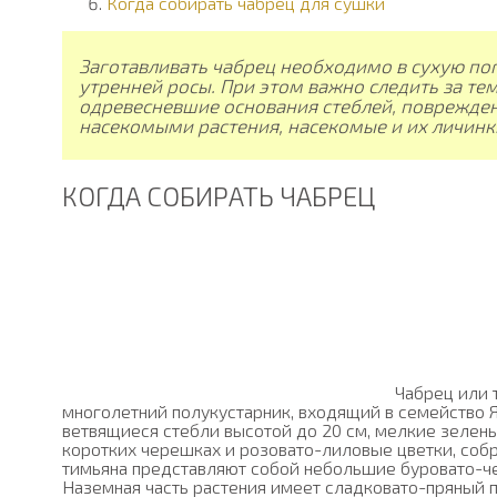
Когда собирать чабрец для сушки
Заготавливать чабрец необходимо в сухую пого
утренней росы. При этом важно следить за тем
одревесневшие основания стеблей, поврежден
насекомыми растения, насекомые и их личинк
КОГДА СОБИРАТЬ ЧАБРЕЦ
Чабрец или 
многолетний полукустарник, входящий в семейство 
ветвящиеся стебли высотой до 20 см, мелкие зелен
коротких черешках и розовато-лиловые цветки, соб
тимьяна представляют собой небольшие буровато-
Наземная часть растения имеет сладковато-пряный п