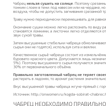
Чабрец
нельзя сушить на солнце
. Поэтому срезанн
тонким слоем в тени: под навесом или на чердаке, 
воздуха, чтобы не допустить загнивания срезанной т
Траву нужно периодически перемешивать для равно
Окончание сушки можно легко распознать по виду р
становятся ломкими, а листочки легко отделяются от
звук сухой травы.
Затем высушенные стебельки чабреца обмолачивают 
сырья они не годятся), используя сита и веялки.
Качественное сырьё чабреца состоит из измельчённы
буровато-красного цвета. Допускается лишь незначит
5%). Поэтому высушенного сырья получается значит
30% от первоначального объёма.
Правильно заготовленный чабрец не теряет своег
растереть в ладонях, то аромат растения значительно
Вкус высушенной травы чабреца жгуче-пряный с гор
Источник: http://onwomen.ru/kogda-sobirat-chabrec.
ЧАБРЕЦ НЕОБХОДИМО ПРАВИЛЬНО 