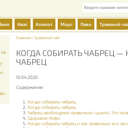
Вино
Квас
Компот
Морс
Пиво
Травяной ча
Главная
›
Травяной чай
КОГДА СОБИРАТЬ ЧАБРЕЦ —
 на
ЧАБРЕЦ
ку
от
10.04.2020
Содержание:
йвы
Когда собирать чабрец
Когда собирать чабрец
Чабрец необходимо правильно сушить! Это позв
Здоровое Инфо
Когда собирать чабрец и как правильно его заг