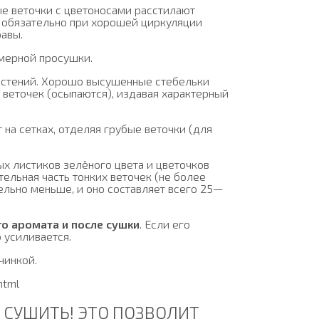
ые веточки с цветоносами расстилают
но обязательно при хорошей циркуляции
равы.
мерной просушки.
астений. Хорошо высушенные стебельки
 веточек (осыпаются), издавая характерный
на сетках, отделяя грубые веточки (для
х листиков зелёного цвета и цветочков
ельная часть тонких веточек (не более
ельно меньше, и оно составляет всего 25—
о аромата и после сушки
. Если его
 усиливается.
чинкой.
html
СУШИТЬ! ЭТО ПОЗВОЛИТ