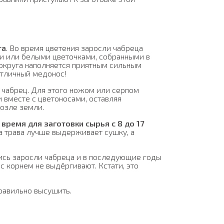
та
. Во время цветения заросли чабреца
 или белыми цветочками, собранными в
 округа наполняется приятным сильным
 отличный медонос!
 чабрец. Для этого ножом или серпом
 вместе с цветоносами, оставляя
озле земли.
время для заготовки сырья с 8 до 17
да трава лучше выдерживает сушку, а
ись заросли чабреца и в последующие годы
 с корнем не выдёргивают. Кстати, это
равильно высушить.