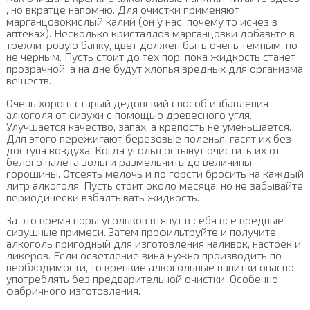
, но вкратце напомню. Для очистки применяют
марганцовокислый калий (он у нас, почему то исчез в
аптеках). Несколько кристаллов марганцовки добавьте в
трехлитровую банку, цвет должен быть очень темным, но
не черным. Пусть стоит до тех пор, пока жидкость станет
прозрачной, а на дне будут хлопья вредных для организма
веществ.
Очень хорош старый дедовский способ избавления
алкоголя от сивухи с помощью древесного угля.
Улучшается качество, запах, а крепость не уменьшается.
Для этого пережигают березовые поленья, гасят их без
доступа воздуха. Когда уголья остынут очистить их от
белого налета золы и размельчить до величины
горошины. Отсеять мелочь и по горсти бросить на каждый
литр алкоголя. Пусть стоит около месяца, но не забывайте
периодически взбалтывать жидкость.
За это время поры угольков втянут в себя все вредные
сивушные примеси. Затем профильтруйте и получите
алкоголь пригодный для изготовления наливок, настоек и
ликеров. Если осветление вина нужно производить по
необходимости, то крепкие алкогольные напитки опасно
употреблять без предварительной очистки. Особенно
фабричного изготовления.