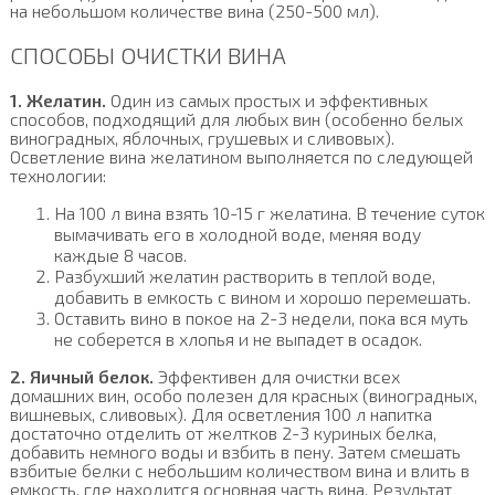
на небольшом количестве вина (250-500 мл).
СПОСОБЫ ОЧИСТКИ ВИНА
1. Желатин.
Один из самых простых и эффективных
способов, подходящий для любых вин (особенно белых
виноградных, яблочных, грушевых и сливовых).
Осветление вина желатином выполняется по следующей
технологии:
На 100 л вина взять 10-15 г желатина. В течение суток
вымачивать его в холодной воде, меняя воду
каждые 8 часов.
Разбухший желатин растворить в теплой воде,
добавить в емкость с вином и хорошо перемешать.
Оставить вино в покое на 2-3 недели, пока вся муть
не соберется в хлопья и не выпадет в осадок.
2. Яичный белок.
Эффективен для очистки всех
домашних вин, особо полезен для красных (виноградных,
вишневых, сливовых). Для осветления 100 л напитка
достаточно отделить от желтков 2-3 куриных белка,
добавить немного воды и взбить в пену. Затем смешать
взбитые белки с небольшим количеством вина и влить в
емкость, где находится основная часть вина. Результат