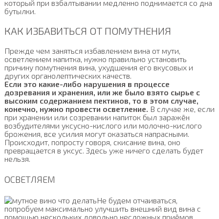
который при взбалтывании медленно поднимается со дна
бутылки.
КАК ИЗБАВИТЬСЯ ОТ ПОМУТНЕНИЯ
Прежде чем заняться избавлением вина от мути,
осветлением напитка, нужно правильно установить
причину помутнения вина, ухудшения его вкусовых и
других органолептических качеств.
Если это какие-либо нарушения в процессе
дозревания и хранения, или же было взято сырье с
высоким содержанием пектинов, то в этом случае,
конечно, нужно провести осветление.
В случае же, если
при хранении или созревании напиток был заражён
возбудителями уксусно-кислого или молочно-кислого
брожения, все усилия могут оказаться напрасными.
Происходит, попросту говоря, скисание вина, оно
превращается в уксус. Здесь уже ничего сделать будет
нельзя.
ОСВЕТЛЯЕМ
Не будем отчаиваться,
попробуем максимально улучшить внешний вид вина с
помощью нескольких довольно несложных приёмов