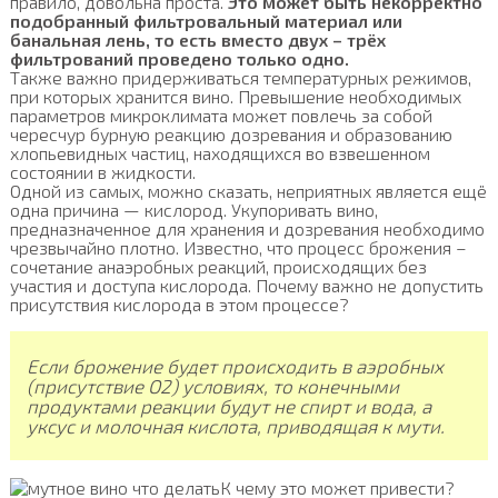
правило, довольна проста.
Это может быть некорректно
подобранный фильтровальный материал или
банальная лень, то есть вместо двух – трёх
фильтрований проведено только одно.
Также важно придерживаться температурных режимов,
при которых хранится вино. Превышение необходимых
параметров микроклимата может повлечь за собой
чересчур бурную реакцию дозревания и образованию
хлопьевидных частиц, находящихся во взвешенном
состоянии в жидкости.
Одной из самых, можно сказать, неприятных является ещё
одна причина — кислород. Укупоривать вино,
предназначенное для хранения и дозревания необходимо
чрезвычайно плотно. Известно, что процесс брожения –
сочетание анаэробных реакций, происходящих без
участия и доступа кислорода. Почему важно не допустить
присутствия кислорода в этом процессе?
Если брожение будет происходить в аэробных
(присутствие О2) условиях, то конечными
продуктами реакции будут не спирт и вода, а
уксус и молочная кислота, приводящая к мути.
К чему это может привести?