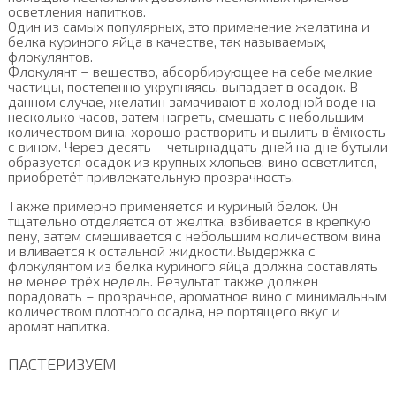
осветления напитков.
Один из самых популярных, это применение желатина и
белка куриного яйца в качестве, так называемых,
флокулянтов.
Флокулянт – вещество, абсорбирующее на себе мелкие
частицы, постепенно укрупняясь, выпадает в осадок. В
данном случае, желатин замачивают в холодной воде на
несколько часов, затем нагреть, смешать с небольшим
количеством вина, хорошо растворить и вылить в ёмкость
с вином. Через десять – четырнадцать дней на дне бутыли
образуется осадок из крупных хлопьев, вино осветлится,
приобретёт привлекательную прозрачность.
Также примерно применяется и куриный белок. Он
тщательно отделяется от желтка, взбивается в крепкую
пену, затем смешивается с небольшим количеством вина
и вливается к остальной жидкости.Выдержка с
флокулянтом из белка куриного яйца должна составлять
не менее трёх недель. Результат также должен
порадовать – прозрачное, ароматное вино с минимальным
количеством плотного осадка, не портящего вкус и
аромат напитка.
ПАСТЕРИЗУЕМ