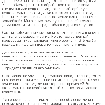
дрожжей и винного камня, делающие напиток мутным.
Эта проблема решается обработкой готового вина
специальными веществами, которые абсорбируют
нежелательные частицы, заставляя их выпасть в осадок.
На языке профессионалов осветление вина называется
«оклейкой». Мы рассмотрим лучшие способы очистки
домашних вин из винограда, яблок и других фруктов.
Самым эффективным методом осветления вина является
длительное выдерживание. Но этот естественный
процесс занимает слишком много времени (3-6 лет) и
подходит лишь для дорогих марочных напитков.
Длительное выдерживание домашних вин
нецелесообразно, их настаивают в течение 3-5 месяцев.
После этого напиток сливают с осадка и смотрят на его
цвет. Если вино осталось мутным и это вас не устраивает
– придется заняться его очисткой.
Осветление не улучшает домашнее вино, а только делает
его прозрачным и может незначительно увеличить срок
хранения за счет удаления сторонних примесей. Это
желательный, но необязательный этап, который можно
пропустить.
Для определения оптимального способа осветления
рекомендую поэкспериментировать с разными методами