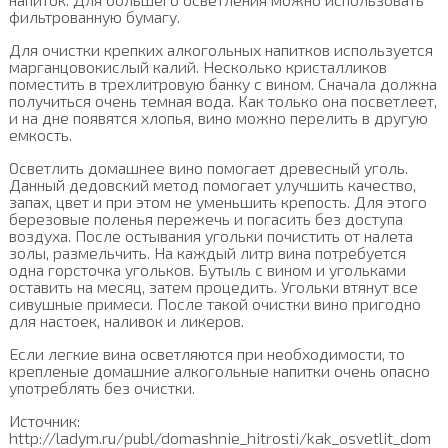
фильтрованную бумагу.
Для очистки крепких алкогольных напитков используется
марганцовокислый калий. Несколько кристалликов
поместить в трехлитровую банку с вином. Сначала должна
получиться очень темная вода. Как только она посветлеет,
и на дне появятся хлопья, вино можно перелить в другую
емкость.
Осветлить домашнее вино помогает древесный уголь.
Данный дедовский метод помогает улучшить качество,
запах, цвет и при этом не уменьшить крепость. Для этого
березовые поленья пережечь и погасить без доступа
воздуха. После остывания угольки почистить от налета
золы, размельчить. На каждый литр вина потребуется
одна горсточка угольков. Бутыль с вином и угольками
оставить на месяц, затем процедить. Угольки втянут все
сивушные примеси. После такой очистки вино пригодно
для настоек, наливок и ликеров.
Если легкие вина осветляются при необходимости, то
крепленые домашние алкогольные напитки очень опасно
употреблять без очистки.
Источник:
http://ladym.ru/publ/domashnie_hitrosti/kak_osvetlit_dom