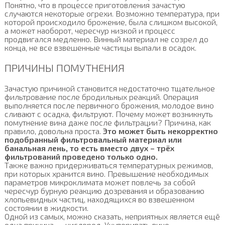
Понятно, что в процессе приготовления зачастую
случаются некоторые огрехи. Возможно температура, при
которой происходило брожение, была слишком высокой,
а может наоборот, чересчур низкой и процесс
продвигался медленно. Винный материал не созрел до
конца, не все взвешенные частицы выпали в осадок.
ПРИЧИНЫ ПОМУТНЕНИЯ
Зачастую причиной становится недостаточно тщательное
фильтрование после бродильных реакций. Операция
выполняется после первичного брожения, молодое вино
сливают с осадка, фильтруют. Почему может возникнуть
помутнение вина даже после фильтрации? Причина, как
правило, довольна проста.
Это может быть некорректно
подобранный фильтровальный материал или
банальная лень, то есть вместо двух – трёх
фильтрований проведено только одно.
Также важно придерживаться температурных режимов,
при которых хранится вино. Превышение необходимых
параметров микроклимата может повлечь за собой
чересчур бурную реакцию дозревания и образованию
хлопьевидных частиц, находящихся во взвешенном
состоянии в жидкости.
Одной из самых, можно сказать, неприятных является ещё
одна причина — кислород. Укупоривать вино,