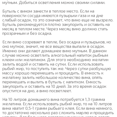
мутным. Добиться осветления можно своими силами.
Бутыль с вином занести в теплое место. Если на
поверхности сосуда имеются пузырьки газа и на дне
слабый осадок, то это означает, что вино еще не вызрело.
Бутыль рекомендуется плотно закупорить и оставить на
месяц в теплом месте. Через месяц вино должно стать
прозрачным и без осадка.
Если вино созревает в тепле, без осадка и пузырьков, но
оно мутное, значит, не все вещества выпали в осадок.
Именно они делают домашнее вино мутным. В данном
случае можно осветлить алкогольный напиток рыбным
клеем или желатином. Для этого необходимо желатин
залить водой и оставить на сутки. Если использовать
рыбий жир, то поступить так же. Через сутки разбухшую
массу хорошо перемешать и процедить. В емкость к
желатину залить небольшое количество вина, опять
перемешать и вылить в бутыль с напитком. Емкость
закупорить и оставить на 10 дней. За это время осадок
опустится на дно, а вино посветлеет.
На 10 литров домашнего вина потребуется 1,3 грамма
желатина. Если использовать рыбий жир, то на 10 литров
вина хватит 0,5-1 грамм рыбьего клея. Если вина немного,
то достаточно несколько раз сложить марлю и процедить
напиток. Для большего осветления можно использовать