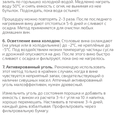
залить по горлышко холодной водой. Медленно нагреть
воду 50°C и снять емкость с огня, не вынимая из нее
бутылок. Подождать, пока вода остынет.
Процедуру можно повторять 2-3 раза. После последнего
нагревания вину дают отстояться 5-6 дней и сливают с
осадка. Метод применяется для очистки любых
домашних вин.
6. Осветление вина холодом.
Столовые вина охлаждают
(на улице или в холодильнике) до -2°C, не креплёные до
-5°C. Под воздействием низких температур частицы сусла
и дрожжей опускаются на дно. После этого вино быстро
сливают с осадка и фильтруют, пока оно не нагрелось.
7. Активированный уголь.
Рекомендую использовать
этот метод только в крайних случаях, когда в вине
чувствуется неприятный запах, свидетельствующий о
наличии сивушных масел. Аптечный активированный
уголь малоэффективен, нужен древесный.
Измельчить уголь до состояния порошка и добавить в
емкость с вином из расчета 3-4 г угля на 10 л напитка,
хорошо перемешать. Настаивать в течение 3-4 дней,
каждый день взбалтывая. Профильтровать через
фильтровальную бумагу.