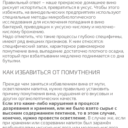
Правильный ответ – наше прекрасное домашнее вино
рискует испортиться, превратиться в уксус. Чтобы этого
избежать, на винодельческих предприятиях используют
специальные методы микробиологического
исследования для исключения попадания в вино
бактерий, приводящих к уксусно-кислому и молочно-
кислому брожению.
Надо отметить, что такие процессы глубоко специфичны,
имеют ряд внешних признаков. К ним относятся:
специфический запах, характерное равномерное
помутнение вина, выпадение достаточно плотного осадка,
который при взбалтывании медленно поднимается со дна
бутылки.
КАК ИЗБАВИТЬСЯ ОТ ПОМУТНЕНИЯ
Прежде чем заняться избавлением вина от мути,
осветлением напитка, нужно правильно установить
причину помутнения вина, ухудшения его вкусовых и
других органолептических качеств.
Если это какие-либо нарушения в процессе
дозревания и хранения, или же было взято сырье с
высоким содержанием пектинов, то в этом случае,
конечно, нужно провести осветление.
В случае же, если
при хранении или созревании напиток был заражён
возбудителями уксусно-кислого или молочно-кислого