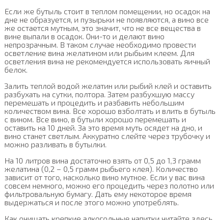
Если же бутыль стоит в теплом помещении, но осадок на
дне не образуется, и пузырьки не появляются, а вино все
же остается мутным, это значит, что не все вещества в
вине выпали в осадок. Они-то и делают вино
непрозрачным. В таком случае необходимо провести
осветление вина желатином или рыбьим клеем. Для
осветления вина не рекомендуется использовать яичный
белок.
Залить теплой водой желатин или рыбий клей и оставить
разбухать на сутки, полтора. Затем разбухшую массу
перемешать и процедить и разбавить небольшим
количеством вина. Все хорошо взболтать и влить в бутыль
с вином. Все вино, в бутыли хорошо перемешать и
оставить на 10 дней. За это время муть осядет на дно, и
вино станет светлым. Аккуратно слейте через трубочку и
можно разливать в бутылки.
На 10 литров вина достаточно взять от 0,5 до 1,3 грамм
желатина (0,2 – 0,5 грамм рыбьего клея). Количество
зависит от того, насколько вино мутное. Если у вас вина
совсем немного, можно его процедить через полотно или
фильтровальную бумагу. Дать ему некоторое время
выдержаться и после этого можно употреблять.
Как очищать крепкие алкогольные напитки читайте здесь