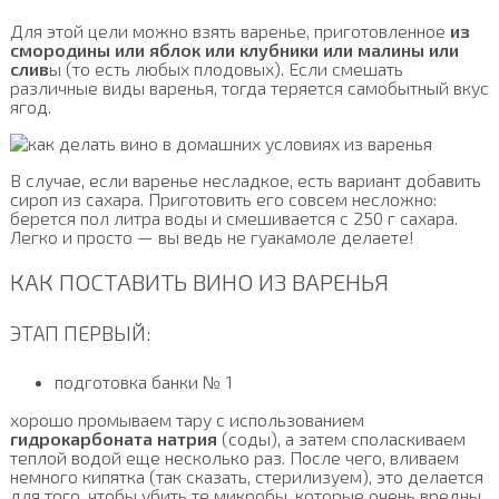
Для этой цели можно взять варенье, приготовленное
из
смородины или яблок или клубники или малины или
слив
ы (то есть любых плодовых). Если смешать
различные виды варенья, тогда теряется самобытный вкус
ягод.
В случае, если варенье несладкое, есть вариант добавить
сироп из сахара. Приготовить его совсем несложно:
берется пол литра воды и смешивается с 250 г сахара.
Легко и просто — вы ведь не гуакамоле делаете!
КАК ПОСТАВИТЬ ВИНО ИЗ ВАРЕНЬЯ
ЭТАП ПЕРВЫЙ:
подготовка банки № 1
хорошо промываем тару с использованием
гидрокарбоната натрия
(соды), а затем споласкиваем
теплой водой еще несколько раз. После чего, вливаем
немного кипятка (так сказать, стерилизуем), это делается
для того, чтобы убить те микробы, которые очень вредны