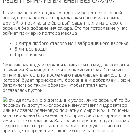
РЕЦЕПТ ВИНА ИЗ ВАРЕНЬЯ БЕЗ САХАРА
Если вам не хочется долго ждать и рецепт, описанный
выше, вам не подходит, предлагаем вам приготовить
другой, относительно быстрый рецепт вина из старого
варенья без добавления сахара. Его приготовление у нас
займет примерно полтора месяца.
3 литра любого старого или забродившего варенья;
5 литров воды;
Горсть изюма.
Смешиваем воду и варенья и кипятим на медленном огне
в течении 3-4 минут постоянно перемешивая. Снимаем с
огня и даем остыть, после чего переливаем в емкость, в
которой будет происходить брожение и добавляем изюм.
Заполняем ее таким образом, чтобы пятая часть
оставалась пустой.
Что бы
перекрыть доступ кислорода к вину ставим гидрозатвор
или надеваем резиновую перчатку с дырочкой. В течении
всего времени брожение, а это примерно полтора месяца
емкость не открываем. Как только перчатка сдуется или с
гидрозатвора перестанет выходить воздух, это явный
признак, что брожение закончилось и наше вино из