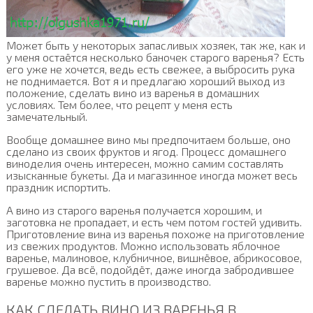
Может быть у некоторых запасливых хозяек, так же, как и
у меня остаётся несколько баночек старого варенья? Есть
его уже не хочется, ведь есть свежее, а выбросить рука
не поднимается. Вот я и предлагаю хороший выход из
положение, сделать вино из варенья в домашних
условиях. Тем более, что рецепт у меня есть
замечательный.
Вообще домашнее вино мы предпочитаем больше, оно
сделано из своих фруктов и ягод. Процесс домашнего
виноделия очень интересен, можно самим составлять
изысканные букеты. Да и магазинное иногда может весь
праздник испортить.
А вино из старого варенья получается хорошим, и
заготовка не пропадает, и есть чем потом гостей удивить.
Приготовление вина из варенья похоже на приготовление
из свежих продуктов. Можно использовать яблочное
варенье, малиновое, клубничное, вишнёвое, абрикосовое,
грушевое. Да всё, подойдёт, даже иногда забродившее
варенье можно пустить в производство.
КАК СДЕЛАТЬ ВИНО ИЗ ВАРЕНЬЯ В