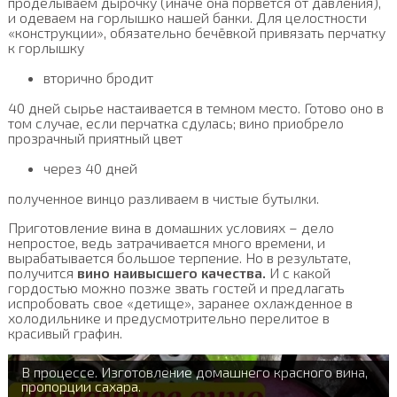
проделываем дырочку (иначе она порвется от давления),
и одеваем на горлышко нашей банки. Для целостности
«конструкции», обязательно бечёвкой привязать перчатку
к горлышку
вторично бродит
40 дней сырье настаивается в темном место. Готово оно в
том случае, если перчатка сдулась; вино приобрело
прозрачный приятный цвет
через 40 дней
полученное винцо разливаем в чистые бутылки.
Приготовление вина в домашних условиях – дело
непростое, ведь затрачивается много времени, и
вырабатывается большое терпение. Но в результате,
получится
вино наивысшего качества.
И с какой
гордостью можно позже звать гостей и предлагать
испробовать свое «детище», заранее охлажденное в
холодильнике и предусмотрительно перелитое в
красивый графин.
В процессе. Изготовление домашнего красного вина,
пропорции сахара.