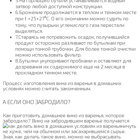
5.На горлышко бутыли устанавливается водный
затвор любой доступной конструкции.
6.Брожение продолжается в теплом и темном месте
при t +25+27⁰C. О его окончании можно судить по
тому, что пузырьки углекислого газа перестали
выделяться.
7.Стараясь не потревожить осадок, получившийся
продукт осторожно разливают по бутылкам при
помощи тонкой трубочки. Для более тонкой очистки
можно использовать фильтр.
8.Бутылки укупоривают пробками и оставляют для
дозревания их содержимого еще на 2 месяца в
прохладном темном месте.
Процесс изготовления вина из варенья в домашних
условиях можно считать законченным.
А ЕСЛИ ОНО ЗАБРОДИЛО?
Как приготовить домашнее вино из варенья, которое
забродило? Вино на забродившем варенье получается
ничуть
не хуже, чем на обычном или засахарившемся сырье.
Зная, как делать такое вино, можно не выбрасывать