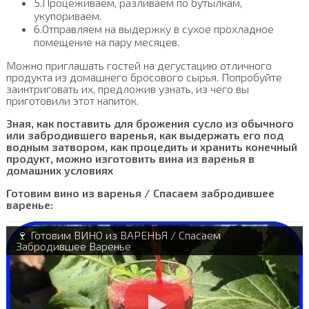
5.Процеживаем, разливаем по бутылкам,
укупориваем.
6.Отправляем на выдержку в сухое прохладное
помещение на пару месяцев.
Можно приглашать гостей на дегустацию отличного
продукта из домашнего бросового сырья. Попробуйте
заинтриговать их, предложив узнать, из чего вы
приготовили этот напиток.
Зная, как поставить для брожения сусло из обычного
или забродившего варенья, как выдержать его под
водным затвором, как процедить и хранить конечный
продукт, можно изготовить вина из варенья в
домашних условиях
Готовим вино из варенья / Спасаем забродившее
варенье:
🍷 Готовим ВИНО из ВАРЕНЬЯ / Спасаем
Забродившее Варенье