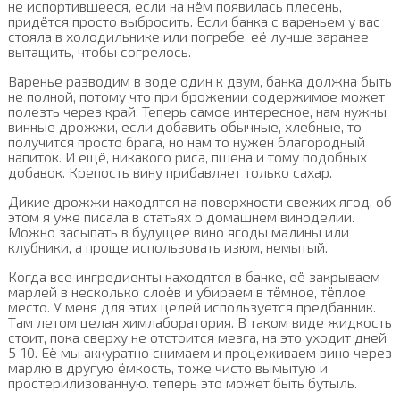
не испортившееся, если на нём появилась плесень,
придётся просто выбросить. Если банка с вареньем у вас
стояла в холодильнике или погребе, её лучше заранее
вытащить, чтобы согрелось.
Варенье разводим в воде один к двум, банка должна быть
не полной, потому что при брожении содержимое может
полезть через край. Теперь самое интересное, нам нужны
винные дрожжи, если добавить обычные, хлебные, то
получится просто брага, но нам то нужен благородный
напиток. И ещё, никакого риса, пшена и тому подобных
добавок. Крепость вину прибавляет только сахар.
Дикие дрожжи находятся на поверхности свежих ягод, об
этом я уже писала в статьях о домашнем виноделии.
Можно засыпать в будущее вино ягоды малины или
клубники, а проще использовать изюм, немытый.
Когда все ингредиенты находятся в банке, её закрываем
марлей в несколько слоёв и убираем в тёмное, тёплое
место. У меня для этих целей используется предбанник.
Там летом целая химлаборатория. В таком виде жидкость
стоит, пока сверху не отстоится мезга, на это уходит дней
5-10. Её мы аккуратно снимаем и процеживаем вино через
марлю в другую ёмкость, тоже чисто вымытую и
простерилизованную. теперь это может быть бутыль.