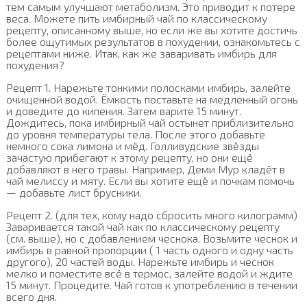
тем самым улучшают метаболизм. Это приводит к потере
веса. Можете пить имбирный чай по классическому
рецепту, описанному выше, но если же вы хотите достичь
более ощутимых результатов в похудении, ознакомьтесь с
рецептами ниже. Итак, как же заваривать имбирь для
похудения?
Рецепт 1. Нарежьте тонкими полосками имбирь, залейте
очищенной водой. Ёмкость поставьте на медленный огонь
и доведите до кипения. Затем варите 15 минут.
Дождитесь, пока имбирный чай остынет приблизительно
до уровня температуры тела. После этого добавьте
немного сока лимона и мёд. Голливудские звёзды
зачастую прибегают к этому рецепту, но они ещё
добавляют в него травы. Например, Деми Мур кладёт в
чай мелиссу и мяту. Если вы хотите ещё и почкам помочь
— добавьте лист брусники.
Рецепт 2. (для тех, кому надо сбросить много килограмм)
Заваривается такой чай как по классическому рецепту
(см. выше), но с добавлением чеснока. Возьмите чеснок и
имбирь в равной пропорции ( 1 часть одного и одну часть
другого), 20 частей воды. Нарежьте имбирь и чеснок
мелко и поместите всё в термос, залейте водой и ждите
15 минут. Процедите. Чай готов к употреблению в течении
всего дня.