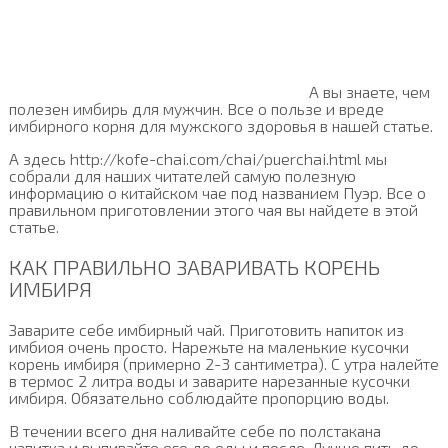
А вы знаете, чем
полезен имбирь для мужчин. Все о пользе и вреде
имбирного корня для мужского здоровья в нашей статье.
А здесь http://kofe-chai.com/chai/puerchai.html мы
собрали для наших читателей самую полезную
информацию о китайском чае под названием Пуэр. Все о
правильном приготовлении этого чая вы найдете в этой
статье.
КАК ПРАВИЛЬНО ЗАВАРИВАТЬ КОРЕНЬ
ИМБИРЯ
Заварите себе имбирный чай. Приготовить напиток из
имбиоя очень просто. Нарежьте на маленькие кусочки
корень имбиря (примерно 2-3 сантиметра). С утра налейте
в термос 2 литра воды и заварите нарезанные кусочки
имбиря. Обязательно соблюдайте пропорцию воды.
В течении всего дня наливайте себе по полстакана
напитка и выпивайте его до еды и после. Лучше пить до