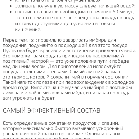
заливать полученную массу следует кипящей водой;
настаивать напиток необходимо в течение 60 минут,
за это время все полезные вещества попадут в воду
и станут доступными для усвоения в тонком
кишечнике.
Перед тем, как правильно заваривать имбирь для
похудения, подумайте о подходящей для этого посуде.
Пусть она будет красивой и эстетически привлекательной.
Это поможет вам создать приподнятое настроение. А
позитивный настрой — это уже половина пути к победе
над лишним весом. Для приготовления используйте
посуду с толстыми стенками. Самый лучший вариант —
это термос, который сохранит чай в горячем состоянии.
Такой напиток полезен при переохлаждениях в холодное
время года. Выпейте чашечку чая из имбиря с ломтиком
лимона и 2 чайными ложками мёда, и ни какая простуда
вам угрожать не будет.
САМЫЙ ЭФФЕКТИВНЫЙ СОСТАВ
Есть определенные сочетания продуктов и специй,
которые максимально быстро вызывают ускоренный
распад жировой ткани в организме. Одним из таких
комплексов является имбирь и чеснок.