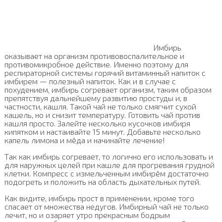
Имбирь
оказывает на организм противовоспалительное и
противомикробное действие. Именно поэтому для
респираторной системы горячий витаминный напиток с
имбирем — полезный напиток. Как и в случае с
похудением, имбирь согревает организм, таким образом
препятствуя дальнейшему развитию простуды и, в
частности, кашля. Такой чай не только смягчит сухой
кашель, но и снизит температуру. Готовить чай против
кашля просто. Залейте несколько кусочков имбиря
кипятком и настаивайте 15 минут. Добавьте несколько
капель лимона и мёда и начинайте лечение!
Так как имбирь согревает, то логично его использовать и
для наружных целей при кашле для прогревания грудной
клетки. Компресс с измельченным имбирём достаточно
подогреть и положить на область дыхательных путей.
Как видите, имбирь прост в применении, кроме того
спасает от множества недугов. Имбирный чай не только
лечит, но и озаряет утро прекрасным бодрым