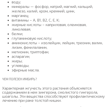
воду;
минералы — фосфор, натрий, магний, кальций,
железо, калий, хром, кремний, цинк,
марганец;
витамины – A, B1, B2, C, E, K;
жирные кислоты – каприловая, олеиновая,
линолевая;
белки;
глутаминовую кислоту;
аминокислоты – изолейцин, лейцин, треонин, валин,
лизин, фенилаланин,
метионин, триптофан;
аспарагин;
жиры;
углеводы;
эфирные масла.
ЧЕМ ПОЛЕЗЕН ИМБИРЬ?
Характерная жгучесть этого растения объясняется
содержанием в нем зингерона, смолистого гингерола,
шоаголы. Эти вещества способствуют профилактическому
лечению при раке толстой кишки.