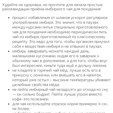
Худейте на здоровье, но прочтите для начала простые
рекомендации приёма имбирного чая для похудения:
процесс избавления от шлаков ускорит регулярное
употребление имбиря. Это значит, что в паузах
между курсами питья специально приготовленного
чая для похудения необходимо периодически пить
чай из имбиря, приготовленный по классическому
рецепту. Это надо для того, чтобы организм приучил
себя к веществам имбиря и не отвыкал в паузах;
имбирь заваривать можете каждый день,
маленькими кусочками, кидая его в заварник к
обычному чаю в дополнение, а для того, чтобы вкус
был интереснее, киньте туда ещё и дольку лимона;
не кладите в горячий чай мёд, лучше есть его в
прикуску с ложечки, или вмешать его в напиток,
который уже остыл – высокие температуры убивают
целебные свойства мёда;
не пейте имбирный чай незадолго до отхода ко сну
— он сильно бодрит. Пейте лучше утром вместо
кофе-это полезнее;
для чая используйте отрезок корня примерно 4 см.,
не более;