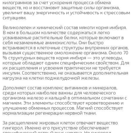
килограммов за счет ускорения процесса обмена
веществ, но и восстановит защитные силы организма,
увеличит вашу энергичность и устойчивость к стрессовым
ситуациям.
Великолепен и химический состав мякоти корня имбиря.
В нем в большом количестве содержаться легко
усваиваемые растительные белки, которые включают в
себя незаменимые аминокислоты. Они быстро
встраиваются в клеточные структуры внутренних органов,
вызывая существенное омоложение организма. Около 70
% структурных веществ корня имбиря — это углеводы,
которые обладают одним специфическим свойством. Для
их расщепления и усвоения практически не требуется
инсулин. Соответственно, не оказывается дополнительная
нагрузка на клетки поджелудочной железы.
Дополняет состав комплекс витаминов и минералов,
среди которых наиболее важны для человеческого
организма железо и кальций в оптимальном сочетании с
магнием. Эти элементы способствуют кроветворению и
улучшению обменных процессов. Магний способствует
нормализации регенерации нервной ткани.
За расщепление жировых клеток отвечает вещество
гингерол. Именно его присутствие обеспечивает
специфический острый вкус напитка. Но гингерол