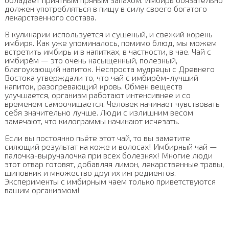
должен употребляться в пищу в силу своего богатого
лекарственного состава.
В кулинарии используется и сушеный, и свежий корень
имбиря. Как уже упоминалось, помимо блюд, мы можем
встретить имбирь и в напитках, в частности, в чае. Чай с
имбирём — это очень насыщенный, полезный,
благоухающий напиток. Неспроста мудрецы с Древнего
Востока утверждали то, что чай с имбирём-лучший
напиток, разогревающий кровь. Обмен веществ
улучшается, организм работают интенсивнее и со
временем самоочищается. Человек начинает чувствовать
себя значительно лучше. Люди с излишним весом
замечают, что килограммы начинают исчезать.
Если вы постоянно пьёте этот чай, то вы заметите
сияющий результат на коже и волосах! Имбирный чай —
палочка-выручалочка при всех болезнях! Многие люди
этот отвар готовят, добавляя лимон, лекарственные травы,
шиповник и множество других ингредиентов.
Эксперименты с имбирным чаем только приветствуются
вашим организмом!