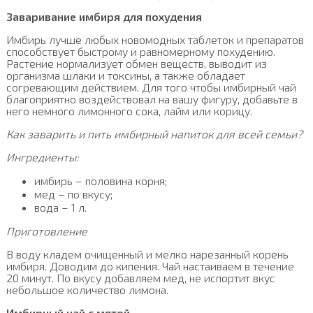
Заваривание имбиря для похудения
Имбирь лучше любых новомодных таблеток и препаратов
способствует быстрому и равномерному похудению.
Растение нормализует обмен веществ, выводит из
организма шлаки и токсины, а также обладает
согревающим действием. Для того чтобы имбирный чай
благоприятно воздействовал на вашу фигуру, добавьте в
него немного лимонного сока, лайм или корицу.
Как заварить и пить имбирный напиток для всей семьи?
Ингредиенты:
имбирь – половина корня;
мед – по вкусу;
вода – 1 л.
Приготовление
В воду кладем очищенный и мелко нарезанный корень
имбиря. Доводим до кипения. Чай настаиваем в течение
20 минут. По вкусу добавляем мед, не испортит вкус
небольшое количество лимона.
Имбирный чай с мятой