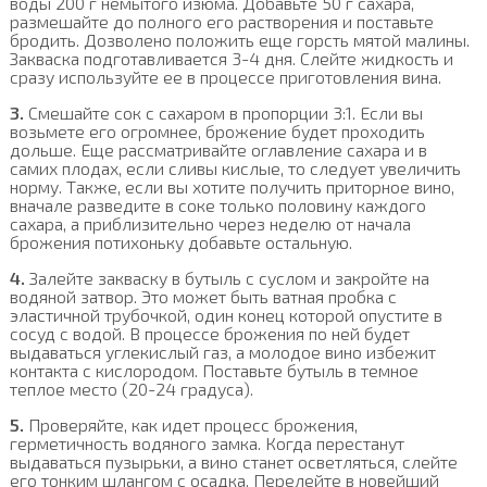
воды 200 г немытого изюма. Добавьте 50 г сахара,
размешайте до полного его растворения и поставьте
бродить. Дозволено положить еще горсть мятой малины.
Закваска подготавливается 3-4 дня. Слейте жидкость и
сразу используйте ее в процессе приготовления вина.
3.
Смешайте сок с сахаром в пропорции 3:1. Если вы
возьмете его огромнее, брожение будет проходить
дольше. Еще рассматривайте оглавление сахара и в
самих плодах, если сливы кислые, то следует увеличить
норму. Также, если вы хотите получить приторное вино,
вначале разведите в соке только половину каждого
сахара, а приблизительно через неделю от начала
брожения потихоньку добавьте остальную.
4.
Залейте закваску в бутыль с суслом и закройте на
водяной затвор. Это может быть ватная пробка с
эластичной трубочкой, один конец которой опустите в
сосуд с водой. В процессе брожения по ней будет
выдаваться углекислый газ, а молодое вино избежит
контакта с кислородом. Поставьте бутыль в темное
теплое место (20-24 градуса).
5.
Проверяйте, как идет процесс брожения,
герметичность водяного замка. Когда перестанут
выдаваться пузырьки, а вино станет осветляться, слейте
его тонким шлангом с осадка. Перелейте в новейший