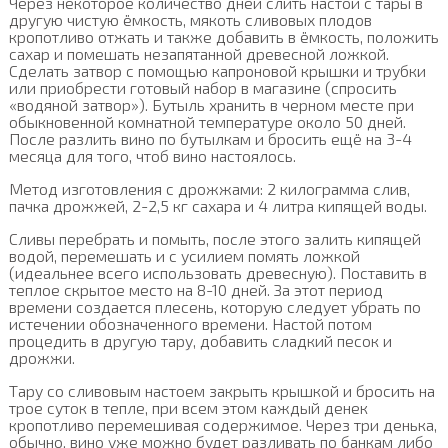
Через некоторое количество дней слить настой с тары в
другую чистую ёмкость, мякоть сливовых плодов
кропотливо отжать и также добавить в ёмкость, положить
сахар и помешать незапятанной древесной ложкой.
Сделать затвор с помощью капроновой крышки и трубки
или приобрести готовый набор в магазине (спросить
«водяной затвор»). Бутыль хранить в черном месте при
обыкновенной комнатной температуре около 50 дней.
После разлить вино по бутылкам и бросить ещё на 3-4
месяца для того, чтоб вино настоялось.
Метод изготовления с дрожжами: 2 килограмма слив,
пачка дрожжей, 2-2,5 кг сахара и 4 литра кипящей воды.
Сливы перебрать и помыть, после этого залить кипящей
водой, перемешать и с усилием помять ложкой
(идеальнее всего использовать древесную). Поставить в
теплое скрытое место на 8-10 дней. За этот период
времени создается плесень, которую следует убрать по
истечении обозначенного времени. Настой потом
процедить в другую тару, добавить сладкий песок и
дрожжи.
Тару со сливовым настоем закрыть крышкой и бросить на
трое суток в тепле, при всем этом каждый денек
кропотливо перемешивая содержимое. Через три денька,
обычно, вино уже можно будет разливать по банкам либо