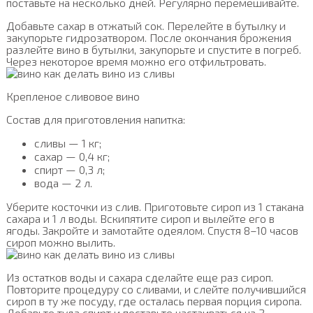
поставьте на несколько дней. Регулярно перемешивайте.
Добавьте сахар в отжатый сок. Перелейте в бутылку и
закупорьте гидрозатвором. После окончания брожения
разлейте вино в бутылки, закупорьте и спустите в погреб.
Через некоторое время можно его отфильтровать.
Крепленое сливовое вино
Состав для приготовления напитка:
сливы — 1 кг;
сахар — 0,4 кг;
спирт — 0,3 л;
вода — 2 л.
Уберите косточки из слив. Приготовьте сироп из 1 стакана
сахара и 1 л воды. Вскипятите сироп и вылейте его в
ягоды. Закройте и замотайте одеялом. Спустя 8–10 часов
сироп можно вылить.
Из остатков воды и сахара сделайте еще раз сироп.
Повторите процедуру со сливами, и слейте получившийся
сироп в ту же посуду, где осталась первая порция сиропа.
Добавьте туда спирт и поставьте настаиваться на 2