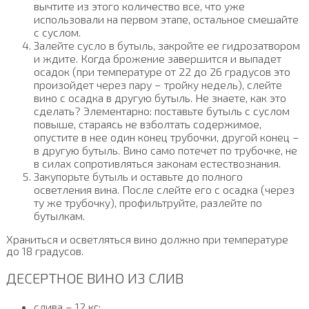
вычтите из этого количество все, что уже
использовали на первом этапе, остальное смешайте
с суслом.
Залейте сусло в бутыль, закройте ее гидрозатвором
и ждите. Когда брожение завершится и выпадет
осадок (при температуре от 22 до 26 градусов это
произойдет через пару – тройку недель), слейте
вино с осадка в другую бутыль. Не знаете, как это
сделать? Элементарно: поставьте бутыль с суслом
повыше, стараясь не взболтать содержимое,
опустите в нее один конец трубочки, другой конец –
в другую бутыль. Вино само потечет по трубочке, не
в силах сопротивляться законам естествознания.
Закупорьте бутыль и оставьте до полного
осветления вина. После слейте его с осадка (через
ту же трубочку), профильтруйте, разлейте по
бутылкам.
Храниться и осветляться вино должно при температуре
до 18 градусов.
ДЕСЕРТНОЕ ВИНО ИЗ СЛИВ
слива – 12 кг;