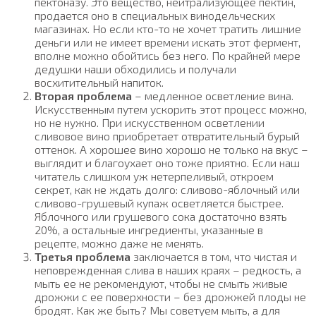
пектоназу. Это вещество, нейтрализующее пектин,
продается оно в специальных винодельческих
магазинах. Но если кто-то не хочет тратить лишние
деньги или не имеет времени искать этот фермент,
вполне можно обойтись без него. По крайней мере
дедушки наши обходились и получали
восхитительный напиток.
Вторая проблема
– медленное осветление вина.
Искусственным путем ускорить этот процесс можно,
но не нужно. При искусственном осветлении
сливовое вино приобретает отвратительный бурый
оттенок. А хорошее вино хорошо не только на вкус –
выглядит и благоухает оно тоже приятно. Если наш
читатель слишком уж нетерпеливый, откроем
секрет, как не ждать долго: сливово-яблочный или
сливово-грушевый купаж осветляется быстрее.
Яблочного или грушевого сока достаточно взять
20%, а остальные ингредиенты, указанные в
рецепте, можно даже не менять.
Третья проблема
заключается в том, что чистая и
неповрежденная слива в наших краях – редкость, а
мыть ее не рекомендуют, чтобы не смыть живые
дрожжи с ее поверхности – без дрожжей плоды не
бродят. Как же быть? Мы советуем мыть, а для