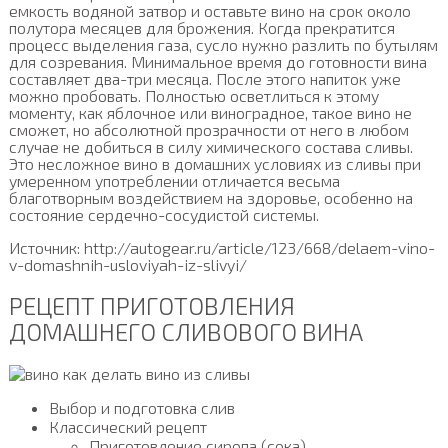
емкость водяной затвор и оставьте вино на срок около
полутора месяцев для брожения. Когда прекратится
процесс выделения газа, сусло нужно разлить по бутылям
для созревания. Минимальное время до готовности вина
составляет два-три месяца. После этого напиток уже
можно пробовать. Полностью осветлиться к этому
моменту, как яблочное или виноградное, такое вино не
сможет, но абсолютной прозрачности от него в любом
случае не добиться в силу химического состава сливы.
Это несложное вино в домашних условиях из сливы при
умеренном употреблении отличается весьма
благотворным воздействием на здоровье, особенно на
состояние сердечно-сосудистой системы.
Источник: http://autogear.ru/article/123/668/delaem-vino-
v-domashnih-usloviyah-iz-slivyi/
РЕЦЕПТ ПРИГОТОВЛЕНИЯ
ДОМАШНЕГО СЛИВОВОГО ВИНА
Выбор и подготовка слив
Классический рецепт
Приготовление сиропа (сока)