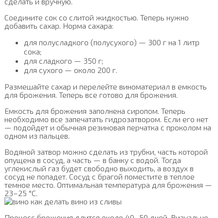
сделать и вручную.
Соедините сок со слитой жидкостью. Теперь нужно
добавить сахар. Норма сахара:
для полусладкого (полусухого) — 300 г на 1 литр
сока;
для сладкого — 350 г;
для сухого — около 200 г.
Размешайте сахар и перелейте виноматериал в емкость
для брожения. Теперь все готово для брожения.
Емкость для брожения заполнена сиропом. Теперь
необходимо все запечатать гидрозатвором. Если его нет
— подойдет и обычная резиновая перчатка с проколом на
одном из пальцев.
Водяной затвор можно сделать из трубки, часть которой
опущена в сосуд, а часть — в банку с водой. Тогда
углекислый газ будет свободно выходить, а воздух в
сосуд не попадет. Сосуд с брагой поместите в теплое
темное место. Оптимальная температура для брожения —
23–25 °С.
Процесс брожения длится около 40–50 дней. Визуально