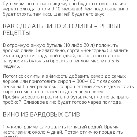
бутылкам, но по-настоящему оно будет готово…только
через полгода, а то и 9-10 месяцев! Чем подольше вино
будет стоять, тем насыщенней будет его вкус.
КАК СДЕЛАТЬ ВИНО ИЗ СЛИВЫ – РЕЗВЫЕ
РЕЦЕПТЫ
В огромную емкую бутыль (10 либо 20 л) положить
зрелые сливы (желательно, сорта «Венгерка») и залить
их пятидесятиградусной водкой, после этого плотно
закупорить бутыль и бросить в теплом месте на 5-6
недель.
Потом сок слить, а в ёмкость добавить сахар до самых
верхов или приготовить сироп – 300-400 г сладкого
песка на 1,5 литра воды. По прошествии 2-ух недель слить
сироп и смешать с ранее отделенным соком.
Профильтровать и разлить по бутылкам, плотно закрыть
пробкой. Сливовое вино будет готово через полгода.
ВИНО ИЗ БАРДОВЫХ СЛИВ
1. 4 килограмма слив залить кипящей водой. Время
настаивания: около 4 дней. Потом отлично процедить
настой.