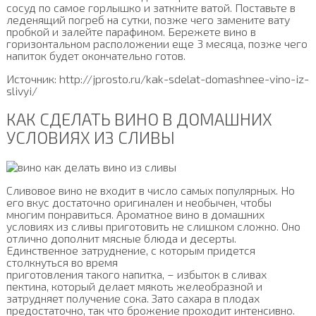
сосуд по самое горлышко и заткните ватой. Поставьте в
леденящий погреб на сутки, позже чего замените вату
пробкой и залейте парафином. Бережете вино в
горизонтальном расположении еще 3 месяца, позже чего
напиток будет окончательно готов.
Источник: http://jprosto.ru/kak-sdelat-domashnee-vino-iz-
slivyi/
КАК СДЕЛАТЬ ВИНО В ДОМАШНИХ
УСЛОВИЯХ ИЗ СЛИВЫ
Сливовое вино не входит в число самых популярных. Но
его вкус достаточно оригинален и необычен, чтобы
многим понравиться. Ароматное вино в домашних
условиях из сливы приготовить не слишком сложно. Оно
отлично дополнит мясные блюда и десерты.
Единственное затруднение, с которым придется
столкнуться во время
приготовления такого напитка, – избыток в сливах
пектина, который делает мякоть желеобразной и
затрудняет получение сока. Зато сахара в плодах
предостаточно, так что брожение проходит интенсивно.