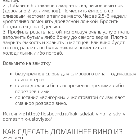
2. Добавить 6 стаканов сахара-песка, лимоновый сок
(довольно 2-ух лимонов). Поместить ёмкость со
сливовым настоем в теплое место. Через 2,5-3 недели
кропотливо помешать древесной ложкой. Бросить
бродить еще на 3 денька.
3. Профильтровать настой, используя очень узкую ткань,
заполнить бутыль либо бочку до самого верха. Плотно
закрыть ёмкость и хранить 5 месяцев. Как вино будет
готово, разлить по бутылочкам и поместить в
холодильник либо погреб.
Возьмите на заметку:
безупречное сырье для сливового вина – одичавшая
слива «терн»;
сливы должны быть непременно зрелыми либо
перезревшими;
сочетание «венгерки» и желтоватой сливы дает
смачное розовое вино.
Источник: http://tipsboard.ru/kak-sdelat-vino-iz-sliv-v-
domashnix-usloviyax/
КАК СДЕЛАТЬ ДОМАШНЕЕ ВИНО ИЗ