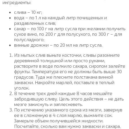
ингредиенты:
слива – 10 кг;
вода – по 1 л на каждый литр почищенных и
раздавленных слив;
сахар – по 100 г на литр сусла при желании получить
сухое вино, по 200 г для полусухого, по 300 г – для
полусладкого;
винные дрожжи – по 20 мл на литр сусла.
Из мытых слив выньте косточки, сливы разомните
деревянной толкушкой или просто руками,
растворите в воде полкило сахара, сиропом залейте
фрукты. Температура его не должны быть выше 30
градусов. Туда же плесните полстакана винной
закваски. Накройте марлей, поставьте в теплый
уголок.
В течение трех дней каждые 8 часов мешайте
забродившую сливу. Цель этого действия – не дать
мезге закиснуть и заплесневеть.
По истечению указанного срока из мезги, завернув
ее в сложенную в 4 слоя марлю, выжмите сок.
Замерьте объем получившейся жидкости.
Посчитайте, сколько вам нужно закваски и сахара,