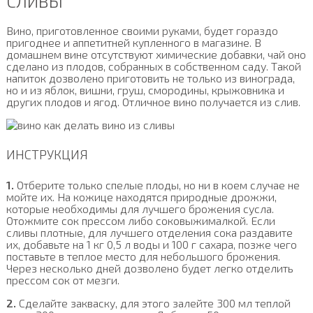
СЛИВЫ
Вино, приготовленное своими руками, будет гораздо
пригоднее и аппетитней купленного в магазине. В
домашнем вине отсутствуют химические добавки, чай оно
сделано из плодов, собранных в собственном саду. Такой
напиток дозволено приготовить не только из винограда,
но и из яблок, вишни, груш, смородины, крыжовника и
других плодов и ягод. Отличное вино получается из слив.
ИНСТРУКЦИЯ
1.
Отберите только спелые плоды, но ни в коем случае не
мойте их. На кожице находятся природные дрожжи,
которые необходимы для лучшего брожения сусла.
Отожмите сок прессом либо соковыжималкой. Если
сливы плотные, для лучшего отделения сока раздавите
их, добавьте на 1 кг 0,5 л воды и 100 г сахара, позже чего
поставьте в теплое место для небольшого брожения.
Через несколько дней дозволено будет легко отделить
прессом сок от мезги.
2.
Сделайте закваску, для этого залейте 300 мл теплой