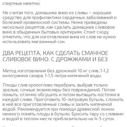
спиртные напитки.
Не считая того, домашнее вино из сливы – хорошее
средство для профилактики сердечных заболеваний и
болезней кровеносной системы. Ниже приведены
несколько рецептов, как сделать домашнее сливовое
вино в обыденных бытовых критериях. Стоит сходу
отметить, что для изготовления вина из слив не нужно
использовать магазинный сок.
ДВА РЕЦЕПТА, КАК СДЕЛАТЬ СМАЧНОЕ
СЛИВОВОЕ ВИНО: С ДРОЖЖАМИ И БЕЗ
Метод изготовления без дрожжей: 10 кг слив, 1-1,2
килограмма сахара, 1-1,5 литра кипяченой воды.
Плоды слив кропотливо перебрать, выбрав только
зрелые, сочные экземпляры без повреждений. Потом
помыть, отлично обсушить и потом вытащить косточки в
каждой сливе. Приготовить 10-литровую бутыль, сложить
в неё все приготовленные сливы и залить кипяченой
водой. Рекомендуется при помощи древесной ложки
немного помять плоды в бутыли. Бросить тару со сливами
и водой в теплом месте приблизительно на 4-5 суток.