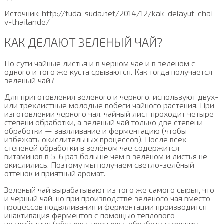
Источник: http://tuda-suda.net/2014/12/kak-delayut-chai-
v-thailande/
КАК ДЕЛАЮТ ЗЕЛЕНЫЙ ЧАЙ?
По сути чайные листья и в черном чае и в зеленом с
одного и того же куста срываются. Как тогда получается
зеленый чай?
Для приготовления зеленого и черного, используют двух-
или трехлистные молодые побеги чайного растения. При
изготовлении черного чая, чайный лист проходит четыре
степени обработки, а зеленый чай только две степени
обработки — завяливание и ферментацию (чтобы
избежать окислительных процессов). После всех
степеней обработки в зелёном чае содержится
витаминов в 5-6 раз больше чем в зелёном и листья не
окислились. Поэтому мы получаем светло-зелёный
оттенок и приятный аромат.
Зеленый чай вырабатывают из того же самого сырья, что
и черный чай, но при производстве зеленого чая вместо
процессов подвяливания и ферментации производится
инактивация ферментов с помощью теплового
воздействия (обжарка, пропарка, обработка горячим