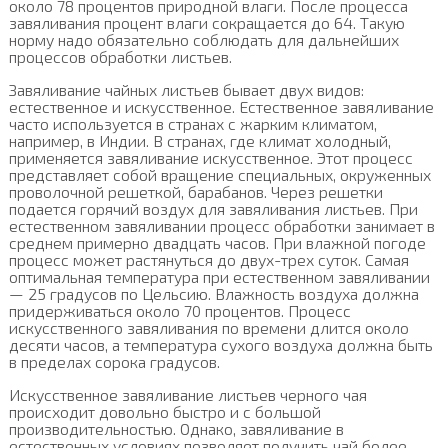
около 78 процентов природной влаги. После процесса
завяливания процент влаги сокращается до 64. Такую
норму надо обязательно соблюдать для дальнейших
процессов обработки листьев.
Завяливание чайных листьев бывает двух видов:
естественное и искусственное. Естественное завяливание
часто используется в странах с жарким климатом,
например, в Индии. В странах, где климат холодный,
применяется завяливание искусственное. Этот процесс
представляет собой вращение специальных, окруженных
проволочной решеткой, барабанов. Через решетки
подается горячий воздух для завяливания листьев. При
естественном завяливании процесс обработки занимает в
среднем примерно двадцать часов. При влажной погоде
процесс может растянуться до двух-трех суток. Самая
оптимальная температура при естественном завяливании
— 25 градусов по Цельсию. Влажность воздуха должна
придерживаться около 70 процентов. Процесс
искусственного завяливания по времени длится около
десяти часов, а температура сухого воздуха должна быть
в пределах сорока градусов.
Искусственное завяливание листьев черного чая
происходит довольно быстро и с большой
производительностью. Однако, завяливание в
естественных условиях позволяет получить чай более