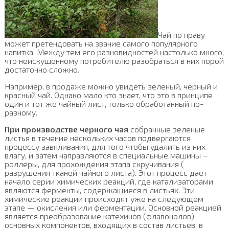
Чай по праву
может претендовать на звание самого популярного
напитка. Между тем его разновидностей настолько много,
что неискушенному потребителю разобраться в них порой
достаточно сложно.
Например, в продаже можно увидеть зеленый, черный и
красный чай. Однако мало кто знает, что это в принципе
один и тот же чайный лист, только обработанный по-
разному.
При производстве черного чая
собранные зеленые
листья в течение нескольких часов подвергаются
процессу завяливания, для того чтобы удалить из них
влагу, и затем направляются в специальные машины –
роллеры, для прохождения этапа скручивания (
разрушения тканей чайного листа). Этот процесс дает
начало серии химических реакций, где катализаторами
являются ферменты, содержащиеся в листьях. Эти
химические реакции происходят уже на следующем
этапе — окисления или ферментации. Основной реакцией
является преобразование катехинов (флавонолов) –
основных компонентов, входящих в состав листьев, в