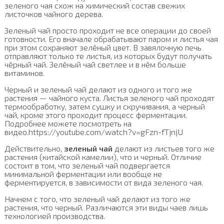
зеленого чая схож на химический состав свежих
листочков чайного дерева.
Зеленый чай просто проходит не все операции до своей
готовности. Его вначале обрабатывают паром и листья чая
при этом сохраняют зелёный цвет. В завялочную печь
отправляют только те листья, из которых будут получать
чёрный чай. Зелёный чай светлее и в нём больше
витаминов.
Черный и зеленый чай делают из одного и того же
растения — чайного куста. Листья зеленого чай проходят
термообработку, затем сушку и скручивания, а черный
чай, кроме этого проходит процесс ферментации.
Подробнее можете посмотреть на
видео.https://youtube.com/watch?v=gFzn-fTjnjU
Действительно,
зеленый чай
делают из листьев того же
растения (китайской камелии), что и черный. Отличие
состоит в том, что зеленый чай подвергается
минимальной ферментации или вообще не
ферментируется, в зависимости от вида зеленого чая.
Начнем с того, что зеленый чай делают из того же
растения, что черный. Различаются эти виды чаев лишь
технологией производства.