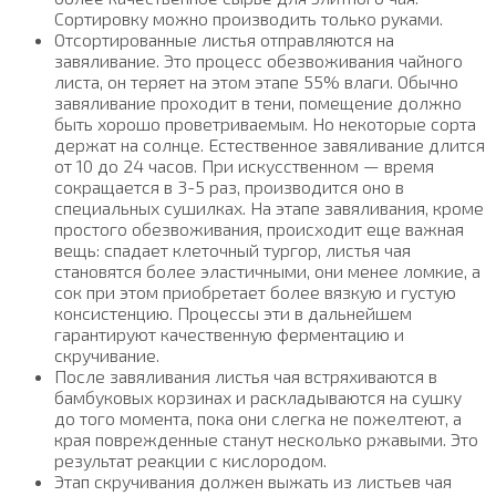
Сортировку можно производить только руками.
Отсортированные листья отправляются на
завяливание. Это процесс обезвоживания чайного
листа, он теряет на этом этапе 55% влаги. Обычно
завяливание проходит в тени, помещение должно
быть хорошо проветриваемым. Но некоторые сорта
держат на солнце. Естественное завяливание длится
от 10 до 24 часов. При искусственном — время
сокращается в 3-5 раз, производится оно в
специальных сушилках. На этапе завяливания, кроме
простого обезвоживания, происходит еще важная
вещь: спадает клеточный тургор, листья чая
становятся более эластичными, они менее ломкие, а
сок при этом приобретает более вязкую и густую
консистенцию. Процессы эти в дальнейшем
гарантируют качественную ферментацию и
скручивание.
После завяливания листья чая встряхиваются в
бамбуковых корзинах и раскладываются на сушку
до того момента, пока они слегка не пожелтеют, а
края поврежденные станут несколько ржавыми. Это
результат реакции с кислородом.
Этап скручивания должен выжать из листьев чая