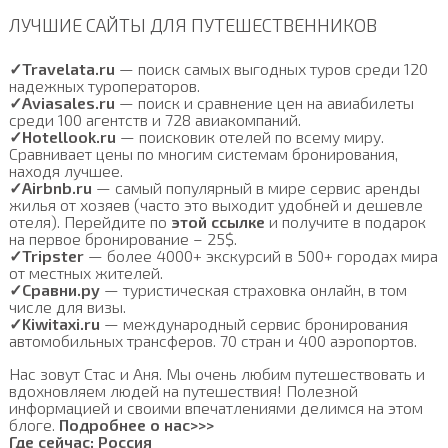
ЛУЧШИЕ САЙТЫ ДЛЯ ПУТЕШЕСТВЕННИКОВ
✓Travelata.ru
— поиск самых выгодных туров среди 120
надежных туроператоров.
✓Aviasales.ru
— поиск и сравнение цен на авиабилеты
среди 100 агентств и 728 авиакомпаний.
✓Hotellook.ru
— поисковик отелей по всему миру.
Сравнивает цены по многим системам бронирования,
находя лучшее.
✓Airbnb.ru
— самый популярный в мире сервис аренды
жилья от хозяев (часто это выходит удобней и дешевле
отеля). Перейдите по
этой ссылке
и получите в подарок
на первое бронирование – 25$.
✓Tripster
— более 4000+ экскурсий в 500+ городах мира
от местных жителей.
✓Сравни.ру
— туристическая страховка онлайн, в том
числе для визы.
✓Kiwitaxi.ru
— международный сервис бронирования
автомобильных трансферов. 70 стран и 400 аэропортов.
Нас зовут Стас и Аня. Мы очень любим путешествовать и
вдохновляем людей на путешествия! Полезной
информацией и своими впечатлениями делимся на этом
блоге.
Подробнее о нас>>>
Где cейчас: Россия