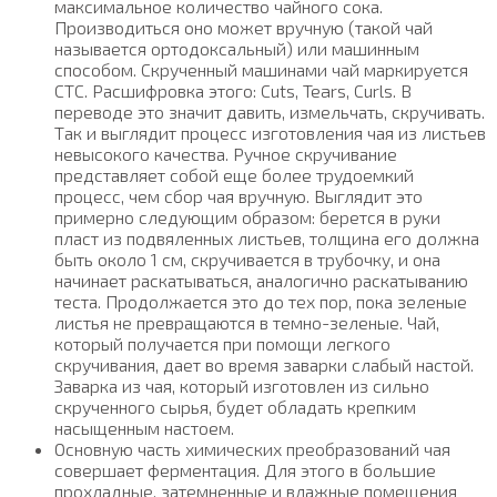
максимальное количество чайного сока.
Производиться оно может вручную (такой чай
называется ортодоксальный) или машинным
способом. Скрученный машинами чай маркируется
CTC. Расшифровка этого: Cuts, Tears, Curls. В
переводе это значит давить, измельчать, скручивать.
Так и выглядит процесс изготовления чая из листьев
невысокого качества. Ручное скручивание
представляет собой еще более трудоемкий
процесс, чем сбор чая вручную. Выглядит это
примерно следующим образом: берется в руки
пласт из подвяленных листьев, толщина его должна
быть около 1 см, скручивается в трубочку, и она
начинает раскатываться, аналогично раскатыванию
теста. Продолжается это до тех пор, пока зеленые
листья не превращаются в темно-зеленые. Чай,
который получается при помощи легкого
скручивания, дает во время заварки слабый настой.
Заварка из чая, который изготовлен из сильно
скрученного сырья, будет обладать крепким
насыщенным настоем.
Основную часть химических преобразований чая
совершает ферментация. Для этого в большие
прохладные, затемненные и влажные помещения