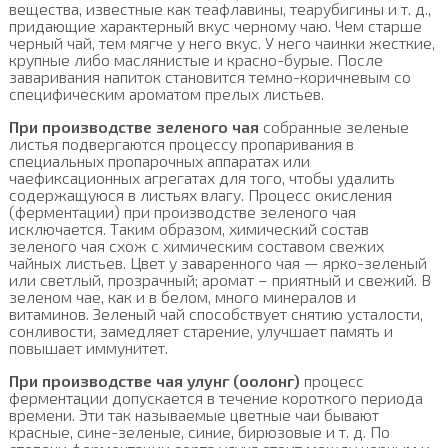
вещества, известные как теафлавины, теарубигины и т. д.,
придающие характерный вкус черному чаю. Чем старше
черный чай, тем мягче у него вкус. У него чаинки жесткие,
крупные либо маслянистые и красно-бурые. После
заваривания напиток становится темно-коричневым со
специфическим ароматом прелых листьев.
При производстве зеленого чая
собранные зеленые
листья подвергаются процессу пропаривания в
специальных пропарочных аппаратах или
чаефиксационных агрегатах для того, чтобы удалить
содержащуюся в листьях влагу. Процесс окисления
(ферментации) при производстве зеленого чая
исключается. Таким образом, химический состав
зеленого чая схож с химическим составом свежих
чайных листьев. Цвет у заваренного чая — ярко-зеленый
или светлый, прозрачный; аромат – приятный и свежий. В
зеленом чае, как и в белом, много минералов и
витаминов. Зеленый чай способствует снятию усталости,
сонливости, замедляет старение, улучшает память и
повышает иммунитет.
При производстве чая улунг (оолонг)
процесс
ферментации допускается в течение короткого периода
времени. Эти так называемые цветные чаи бывают
красные, сине-зеленые, синие, бирюзовые и т. д. По