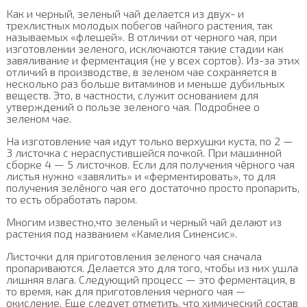
Как и черный, зеленый чай делается из двух- и
трехлистных молодых побегов чайного растения, так
называемых «флешей». В отличии от черного чая, при
изготовлении зеленого, исключаются такие стадии как
завяливание и ферментация (не у всех сортов). Из-за этих
отличий в производстве, в зеленом чае сохраняется в
несколько раз больше витаминов и меньше дубильных
веществ. Это, в частности, служит основанием для
утверждений о пользе зеленого чая. Подробнее о
зеленом чае.
На изготовление чая идут только верхушки куста, по 2 —
3 листочка с нераспустившейся почкой. При машинной
сборке 4 — 5 листочков. Если для получения чёрного чая
листья нужно «завялить» и «ферментировать», то для
получения зелёного чая его достаточно просто пропарить,
то есть обработать паром.
Многим известно,что зеленый и черный чай делают из
растения под названием «Камелия Синенсис».
Листочки для приготовления зеленого чая сначала
пропариваются. Делается это для того, чтобы из них ушла
лишняя влага. Следующий процесс — это ферментация, в
то время, как для приготовления черного чая —
окисление. Еще следует отметить, что химический состав