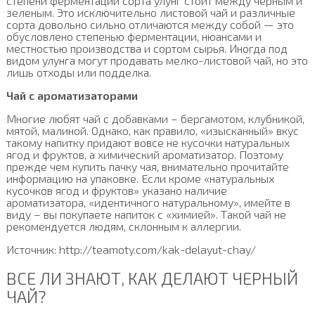
степени ферментации сорта улунг стоит между черным и
зеленым. Это исключительно листовой чай и различные
сорта довольно сильно отличаются между собой — это
обусловлено степенью ферментации, нюансами и
местностью производства и сортом сырья. Иногда под
видом улунга могут продавать мелко-листовой чай, но это
лишь отходы или подделка.
Чай с ароматизаторами
Многие любят чай с добавками – бергамотом, клубникой,
мятой, малиной. Однако, как правило, «изысканный» вкус
такому напитку придают вовсе не кусочки натуральных
ягод и фруктов, а химический ароматизатор. Поэтому
прежде чем купить пачку чая, внимательно прочитайте
информацию на упаковке. Если кроме «натуральных
кусочков ягод и фруктов» указано наличие
ароматизатора, «идентичного натуральному», имейте в
виду – вы покупаете напиток с «химией». Такой чай не
рекомендуется людям, склонным к аллергии.
Источник: http://teamoty.com/kak-delayut-chay/
ВСЕ ЛИ ЗНАЮТ, КАК ДЕЛАЮТ ЧЕРНЫЙ
ЧАЙ?