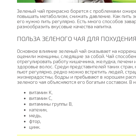
Зеленый чай прекрасно борется с проблемами ожире
повышать метаболизм, снижать давление. Как пить 
его нужно пить регулярно. Есть много способов зава
разнообразить вкусовые качества напитка.
ПОЛЬЗА ЗЕЛЕНОГО ЧАЯ ДЛЯ ПОХУДЕНИ
Основное влияние зеленый чай оказывает на коррекц
оценили женщины, следящие за собой. Чай способен
отрегулировать работу кишечника, желудка, печени и
здоровье волос. Среди представителей таких стран, к
пьют регулярно, редко можно встретить людей, ст
жизнерадостны, бодры и пребывают в хорошем расп
зеленого чая объясняются его богатым составом. В 
витамин K,
витамин C,
витамины группы B,
катехин,
медь,
фтор,
цинк.