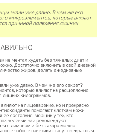
онцы знали уже давно. В чем же его
ного микроэлементов, которые влияют
ется причиной появления лишних
ПРАВИЛЬНО
ек не мечтал худеть без тяжелых диет и
можно. Достаточно включить в свой дневной
оличество жиров, делать ежедневные
нали уже давно. В чем же его секрет?
ментов, которые влияют на расщепление
ия лишних килограммов.
 влияют на пищеварение, но и прекрасно
 Антиоксиданты помогают клеткам кожи
а ее состояние, морщин у тех, кто
елях зеленый чай рекомендуют
аем с лимоном и без сахара можно
ванные чайные пакетики станут прекрасным