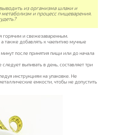
ыводить из организма шлаки и
я метаболизм и процесс пищеварения.
худеть?
яя горячим и свежезаваренным.
, а также добавлять к чаепитию мучные
 минут после принятия пищи или до начала
 следует выпивать в день, составляет три
ледуя инструкциям на упаковке. Не
металлические емкости, чтобы не допустить