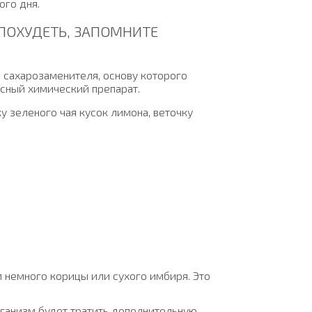
ого дня.
ПОХУДЕТЬ, ЗАПОМНИТЕ
з сахарозаменителя, основу которого
пасный химический препарат.
у зеленого чая кусок лимона, веточку
 немного корицы или сухого имбиря. Это
ганизм будет тратить дополнительную