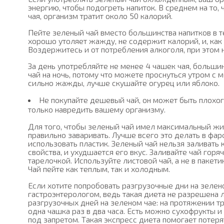
энергию, чтобы подогреть напиток. В среднем на то
чая, организм тратит около 50 калорий.
Пейте зеленый чай вместо большинства напитков в т
хорошо утоляет жажду, не содержит калорий, и, как 
Воздержитесь и от потребления алкоголя, при этом 
За день употребляйте не менее 4 чашек чая, большин
чай на ночь, потому что можете проснуться утром с 
сильно жажды, лучше скушайте огурец или яблоко.
Не покупайте дешевый чай, он может быть плохог
только навредить вашему организму.
Для того, чтобы зеленый чай имел максимальный ж
правильно заваривать. Лучше всего это делать в фар
использовать пластик. Зеленый чай нельзя заливать 
свойства, и ухудшается его вкус. Заливайте чай горя
тарелочкой. Используйте листовой чай, а не в пакет
Чай пейте как теплым, так и холодным.
Если хотите попробовать разгрузочные дни на зелен
гастроэнтерологом, ведь такая диета не разрешена л
разгрузочных дней на зеленом чае: на протяжении тр
одна чашка раз в два часа. Есть можно сухофрукты и
под запретом. Такая экспресс диета помогает потерят