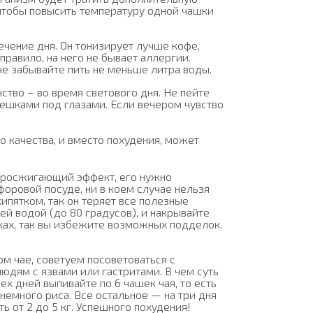
, чтобы повысить температуру одной чашки
ечение дня. Он тонизирует лучше кофе,
правило, на него не бывает аллергии.
не забывайте пить не меньше литра воды.
ство – во время светового дня. Не пейте
мешками под глазами. Если вечером чувство
о качества, и вместо похудения, может
иросжигающий эффект, его нужно
форовой посуде, ни в коем случае нельзя
кипятком, так он теряет все полезные
чей водой (до 80 градусов), и накрывайте
иках, так вы избежите возможных подделок.
ом чае, советуем посоветоваться с
юдям с язвами или гастритами. В чем суть
ех дней выпивайте по 6 чашек чая, то есть
 немного риса. Все остальное — на три дня
ь от 2 до 5 кг. Успешного похудения!