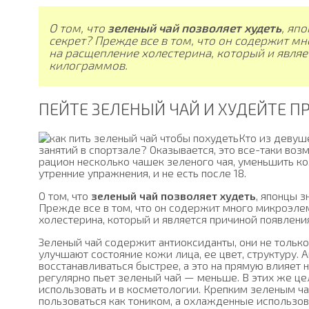
О том, что
зеленый чай позволяет худеть
, яп
секрет? Прежде все в том, что он содержит м
на расщепление холестерина, который и явля
килограммов.
ПЕЙТЕ ЗЕЛЕНЫЙ ЧАЙ И ХУДЕЙТЕ 
Кто из девуш
занятий в спортзале? Оказывается, это все-таки воз
рацион несколько чашек зеленого чая, уменьшить к
утренние упражнения, и не есть после 18.
О том, что
зеленый чай позволяет худеть
, японцы з
Прежде все в том, что он содержит много микроэле
холестерина, который и является причиной появлен
Зеленый чай содержит антиоксиданты, они не только
улучшают состояние кожи лица, ее цвет, структуру.
восстанавливаться быстрее, а это на прямую влияет н
регулярно пьет зеленый чай — меньше. В этих же ц
использовать и в косметологии. Крепким зеленым ч
пользоваться как тоником, а охлажденные использо