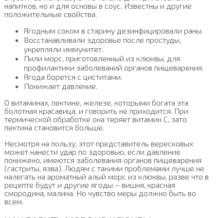
напитков, но и для основы в соус. Известны и другие
положительные свойства.
Ягодным соком в старину дезинфицировали раны.
Восстанавливали здоровье после простуды,
укрепляли иммунитет.
Пили морс, приготовленный из клюквы, для
профилактики заболеваний органов пищеварения.
Ягода борется с циститами.
Понижает давление.
О витаминах, пектине, железе, которыми богата эта
болотная красавица, и говорить не приходится. При
термической обработке она теряет витамин С, зато
пектина становится больше.
Несмотря на пользу, этот представитель вересковых
может нанести удар по здоровью, если давление
понижено, имеются заболевания органов пищеварения
(гастриты, язва). Людям с такими проблемами лучше не
налегать на ароматный алый морс из клюквы, разве что в
рецепте будут и другие ягоды – вишня, красная
смородина, малина. Но чувство меры должно быть во
всем.