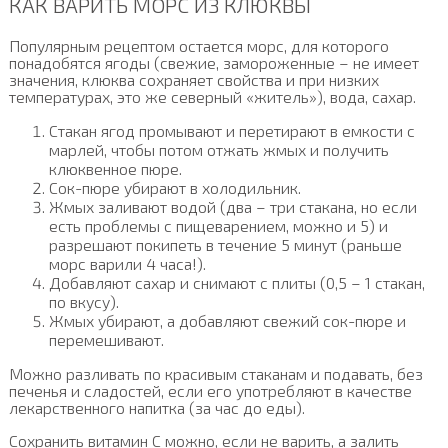
КАК ВАРИТЬ МОРС ИЗ КЛЮКВЫ
Популярным рецептом остается морс, для которого
понадобятся ягоды (свежие, замороженные – не имеет
значения, клюква сохраняет свойства и при низких
температурах, это же северный «житель»), вода, сахар.
Стакан ягод промывают и перетирают в емкости с
марлей, чтобы потом отжать жмых и получить
клюквенное пюре.
Сок-пюре убирают в холодильник.
Жмых заливают водой (два – три стакана, но если
есть проблемы с пищеварением, можно и 5) и
разрешают покипеть в течение 5 минут (раньше
морс варили 4 часа!).
Добавляют сахар и снимают с плиты (0,5 – 1 стакан,
по вкусу).
Жмых убирают, а добавляют свежий сок-пюре и
перемешивают.
Можно разливать по красивым стаканам и подавать, без
печенья и сладостей, если его употребляют в качестве
лекарственного напитка (за час до еды).
Сохранить витамин С можно, если не варить, а залить