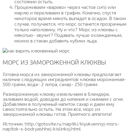
состоянии остыть.
Процеживаем «варево» через частое сито или
марлю и переливаем в графин. Конечно, спустя
некоторое время мякоть выпадет в осадок. В таком
случае, получается, что морс останется прозрачным
только наполовину. Ну и что? Морс из клюквы с
мякотью- звучит? Подавать лучше охлажденным,
можно в стакан добавить кубики льда.
МОРС ИЗ ЗАМОРОЖЕННОЙ КЛЮКВЫ
Готовка морса из замороженной клюквы предполагает
наличие следующих ингредиентов: клюква мороженная-
500 грамм, вода- 2 литра, сахар- 250 грамм.
Размороженную клюкву измельчаем в блендере,
заливаем водой, доводим до кипения и снимаем с огня.
Добавляем в полученный напиток сахар и даем ему
самостоятельно остыть. На этом все, морс из
замороженной клюквы готов. Приятного аппетита!
Источник: http://gotovite.ru/napitki/klyukvennyj-mors-
napitok-s-bodryashhej-kislinkoj.html