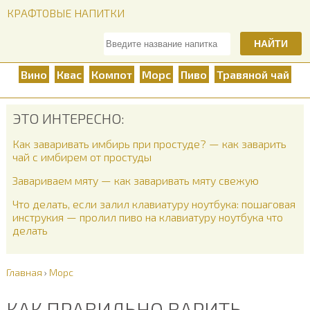
КРАФТОВЫЕ НАПИТКИ
НАЙТИ
Вино
Квас
Компот
Морс
Пиво
Травяной чай
ЭТО ИНТЕРЕСНО:
Как заваривать имбирь при простуде? — как заварить
чай с имбирем от простуды
Завариваем мяту — как заваривать мяту свежую
Что делать, если залил клавиатуру ноутбука: пошаговая
инструкия — пролил пиво на клавиатуру ноутбука что
делать
Главная
›
Морс
КАК ПРАВИЛЬНО ВАРИТЬ