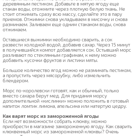
деревянным пестиком. Добавьте в мятую ягоду еще
стакан воды, отожмите через плотную белую ткань. Не
стоит отжимать сразу всю массу, сделайте это в пару
приемов. Отжимки снова укладываем в мисочку и снова
разминаем. Заливаем еще одним стаканом воды, снова
отжимаем.
Оставшиеся выжимки необходимо сварить, а сок
развести холодной водой, добавив сахар. Через 15 минут
в получившийся компот добавляется сок. Остывший морс
разливают по стеклянным графинам, к нему можно
добавить кусочки фруктов и листики мяты.
Большое количество ягод можно не разминать пестиком,
а пропустить через мясорубку, либо измельчить
блендером.
Морс по-королевски готовят, как и обычный, только
вместо сахара берут мед. Для придания морсу
дополнительной «кислинки» можно положить в готовый
напиток ломтик лимона, апельсина или натертую цедру.
Как варят морс из замороженной ягоды
Если нет возможности собрать клюкву, можно
приобрести в магазине замороженную ягоду. Как сварить
клюквенный морс из замороженной клюквы? Очень