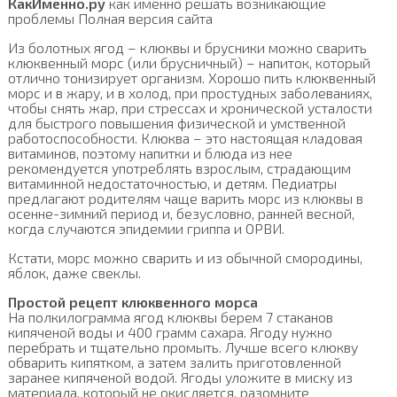
КакИменно.ру
как именно решать возникающие
проблемы Полная версия сайта
Из болотных ягод – клюквы и брусники можно сварить
клюквенный морс (или брусничный) – напиток, который
отлично тонизирует организм. Хорошо пить клюквенный
морс и в жару, и в холод, при простудных заболеваниях,
чтобы снять жар, при стрессах и хронической усталости
для быстрого повышения физической и умственной
работоспособности. Клюква – это настоящая кладовая
витаминов, поэтому напитки и блюда из нее
рекомендуется употреблять взрослым, страдающим
витаминной недостаточностью, и детям. Педиатры
предлагают родителям чаще варить морс из клюквы в
осенне-зимний период и, безусловно, ранней весной,
когда случаются эпидемии гриппа и ОРВИ.
Кстати, морс можно сварить и из обычной смородины,
яблок, даже свеклы.
Простой рецепт клюквенного морса
На полкилограмма ягод клюквы берем 7 стаканов
кипяченой воды и 400 грамм сахара. Ягоду нужно
перебрать и тщательно промыть. Лучше всего клюкву
обварить кипятком, а затем залить приготовленной
заранее кипяченой водой. Ягоды уложите в миску из
материала, который не окисляется, разомните