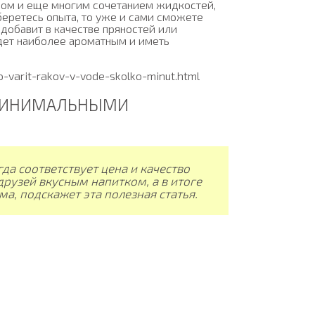
медом и еще многим сочетанием жидкостей,
беретесь опыта, то уже и сами сможете
 добавит в качестве пряностей или
дет наиболее ароматным и иметь
no-varit-rakov-v-vode-skolko-minut.html
 МИНИМАЛЬНЫМИ
гда соответствует цена и качество
друзей вкусным напитком, а в итоге
а, подскажет эта полезная статья.