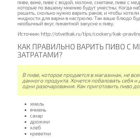
пиве, вине, пиве с водой, молоке, сметане, пиве с 
которые по вашему мнению будут уместны. Когда на
решить, сколько нужно варить раков, и чтобы хотели
жидкости для варки в кастрюлю. Так ваше блюдо бу
необычный вкус пикантной закуске к пиву.
Источник: http://otvetkak.ru/tips/cookery/kak-pravil
КАК ПРАВИЛЬНО ВАРИТЬ ПИВО С
ЗАТРАТАМИ?
В пиве, которое продается в магазинах, не все
данного продукта. Хочется побаловать себя и 
одни разочарования. Как приготовить пиво дом
хмель
ячмень
сахар
дрожжи
хлеб
креветки