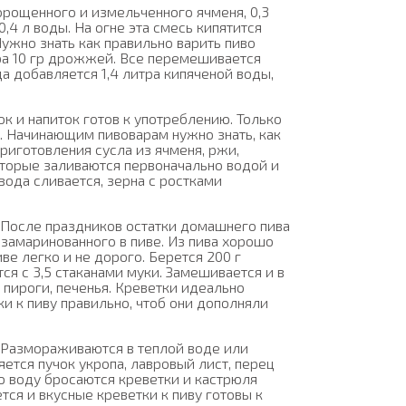
ророщенного и измельченного ячменя, 0,3
0,4 л воды. На огне эта смесь кипятится
ужно знать как правильно варить пиво
ра 10 гр дрожжей. Все перемешивается
а добавляется 1,4 литра кипяченой воды,
к и напиток готов к употреблению. Только
е. Начинающим пивоварам нужно знать, как
приготовления сусла из ячменя, ржи,
оторые заливаются первоначально водой и
вода сливается, зерна с ростками
 После праздников остатки домашнего пива
 замаринованного в пиве. Из пива хорошо
иве легко и не дорого. Берется 200 г
ся с 3,5 стаканами муки. Замешивается и в
 пироги, печенья. Креветки идеально
ки к пиву правильно, чтоб они дополняли
 Размораживаются в теплой воде или
ется пучок укропа, лавровый лист, перец
ую воду бросаются креветки и кастрюля
ся и вкусные креветки к пиву готовы к