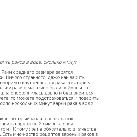
рить раков в воде, сколько минут
. Раки среднего размера варятся
и. Ничего странного, даже как варить
оворим о внутренностях рака, в которых
льку раки в магазине были пойманы за
 кишка опорожнилась давно и беспокоиться
уете, то можете подстраховаться и поварить
после нескольких минут варки рака в воде
аков, который можно по желанию
бавить нарезанный лимон, ложку
том). К тому же не обязательно в качестве
. Есть множество рецептов вареных раков в