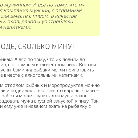
о мужчинам. А все по тому, что их
ая компания мужчин, с огромным
аки вместе с пивом, в качестве
у, плов, раков и употребляли
и напитками.
ВОДЕ, СКОЛЬКО МИНУТ
нам. А все по тому, что их ловили во
н, с огромным количеством пива. Вот они-
акуски. Сами же рыбаки могли приготовить
да вместе с алкогольными напитками.
им отделом рыбных и морепродуктов можно
так и подвижностью. Так что вареные раки –
 работы может купить для мужа раков,
радовать мужа вкусной закуской к пиву. Так
и ему уже и незачем ехать на рыбалку с