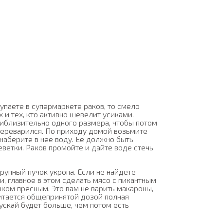
упаете в супермаркете раков, то смело
и тех, кто активно шевелит усиками.
риблизительно одного размера, чтобы потом
 переварился. По приходу домой возьмите
 наберите в нее воду. Ее должно быть
реветки. Раков промойте и дайте воде стечь
рупный пучок укропа. Если не найдете
и, главное в этом сделать мясо с пикантным
шком пресным. Это вам не варить макароны,
читается общепринятой дозой полная
ускай будет больше, чем потом есть