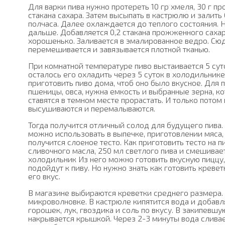
Для варки пива нужно протереть 10 гр хмеля, 30 г п
стакана сахара. Затем высыпать в кастрюлю и залить 
полчаса. Далее охлаждается до теплого состояния. Н
дальше. Добавляется 0,2 стакана прожженного саха
хорошенько. Заливается в эмалированное ведро. Сюд
перемешивается и завязывается плотной тканью.
При комнатной температуре пиво выстаивается 5 суто
осталось его охладить через 5 суток в холодильник
приготовить пиво дома, чтоб оно было вкусное. Для 
пшеницы, овса, нужна емкость и выбранные зерна, к
ставятся в темном месте прорастать. И только потом 
высушиваются и перемалываются.
Тогда получится отличный солод для будущего пива.
можно использовать в выпечке, приготовлении мяса,
получится слоеное тесто. Как приготовить тесто на п
сливочного масла, 250 мл светлого пива и смешивает
холодильник Из него можно готовить вкусную пиццу,
подойдут к пиву. Но нужно знать как готовить кревет
его вкус.
В магазине выбираются креветки среднего размера.
микроволновке. В кастрюле кипятится вода и добавля
горошек, лук, гвоздика и соль по вкусу. В закипевш
накрывается крышкой. Через 2-3 минуты вода сливает