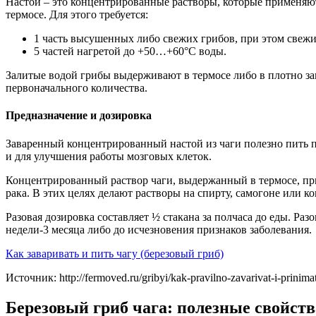
Настои – это концентрированные растворы, которые применяю
термосе. Для этого требуется:
1 часть высушенных либо свежих грибов, при этом свежи
5 частей нагретой до +50…+60°С воды.
Залитые водой грибы выдерживают в термосе либо в плотно за
первоначального количества.
Предназначение и дозировка
Заваренный концентрированный настой из чаги полезно пить 
и для улучшения работы мозговых клеток.
Концентрированный раствор чаги, выдержанный в термосе, при
рака. В этих целях делают растворы на спирту, самогоне или ко
Разовая дозировка составляет ½ стакана за полчаса до еды. Разо
недели-3 месяца либо до исчезновения признаков заболевания.
Как заваривать и пить чагу (березовый гриб)
Источник: http://fermoved.ru/gribyi/kak-pravilno-zavarivat-i-prinima
Березовый гриб чага: полезные свойств