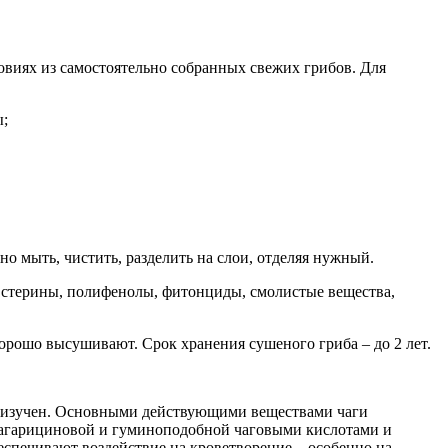
ловиях из самостоятельно собранных свежих грибов. Для
ы;
о мыть, чистить, разделить на слои, отделяя нужный.
ы, стерины, полифенолы, фитонциды, смолистые вещества,
хорошо высушивают. Срок хранения сушеного гриба – до 2 лет.
не изучен. Основными действующими веществами чаги
 агарициновой и гуминоподобной чаговыми кислотами и
еспечивают воздействие на кроветворение – особенно на