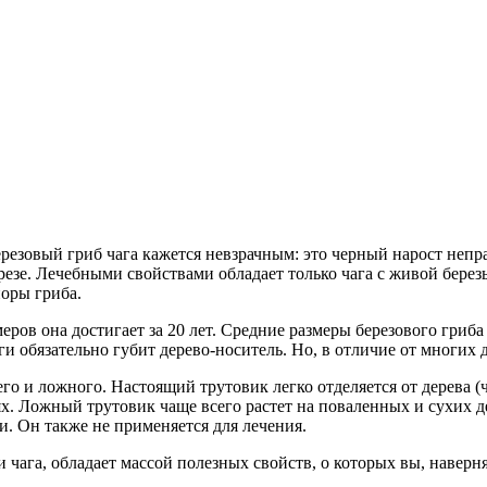
ерезовый гриб чага кажется невзрачным: это черный нарост не
а березе. Лечебными свойствами обладает только чага с живой бер
поры гриба.
еров она достигает за 20 лет. Средние размеры березового гриба –
ги обязательно губит дерево-носитель. Но, в отличие от многих 
о и ложного. Настоящий трутовик легко отделяется от дерева (ча
ях. Ложный трутовик чаще всего растет на поваленных и сухих д
и. Он также не применяется для лечения.
 чага, обладает массой полезных свойств, о которых вы, наверня