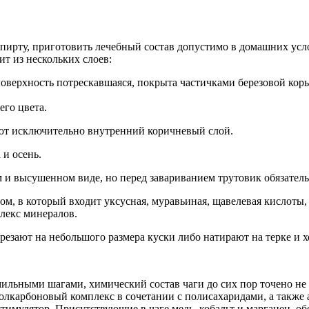
 спирту, приготовить лечебный состав допустимо в домашних ус
ит из нескольких слоев:
поверхность потрескавшаяся, покрыта частичками березовой кор
его цвета.
ют исключительно внутренний коричневый слой.
 и осень.
и высушенном виде, но перед завариванием трутовик обязательн
вом, в который входит уксусная, муравьиная, щавелевая кислот
лекс минералов.
резают на небольшого размера куски либо натирают на терке и 
имильными шагами, химический состав чаги до сих пор точено 
лкарбоновый комплекс в сочетании с полисахаридами, а также
тимулятор. Присутствующие в чаге медь, кобальт и марганец, об