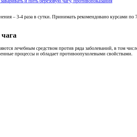
заваривать и пить березовую чагу, противопоказания
енения – 3-4 раза в сутки. Принимать рекомендовано курсами по 7
 чага
ляются лечебным средством против ряда заболеваний, в том чис
бменные процессы и обладает противоопухолевыми свойствами.