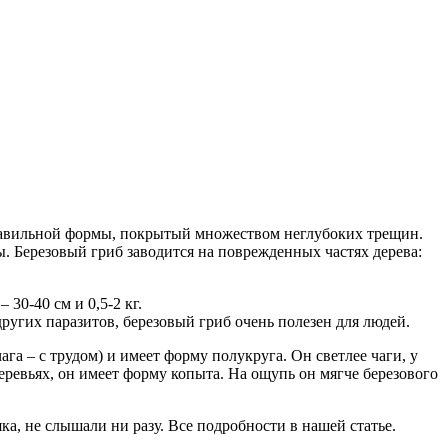
правильной формы, покрытый множеством неглубоких трещин.
езы. Березовый гриб заводится на поврежденных частях дерева:
 30-40 см и 0,5-2 кг.
других паразитов, березовый гриб очень полезен для людей.
га – с трудом) и имеет форму полукруга. Он светлее чаги, у
еревьях, он имеет форму копыта. На ощупь он мягче березового
ка, не слышали ни разу. Все подробности в нашей статье.