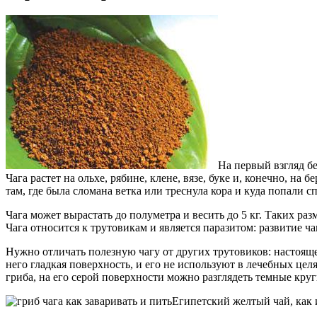
На первый взгляд б
Чага растет на ольхе, рябине, клене, вязе, буке и, конечно, н
там, где была сломана ветка или треснула кора и куда попали с
Чага может вырастать до полуметра и весить до 5 кг. Таких разм
Чага относится к трутовикам и является паразитом: развитие ча
Нужно отличать полезную чагу от других трутовиков: настоящег
него гладкая поверхность, и его не используют в лечебных цел
гриба, на его серой поверхности можно разглядеть темные круг
Египетский желтый чай, как и