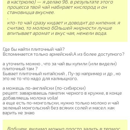
в кастрюлю) — я делаю 96. в результате этого
процесса твой чай набирает кислород и он
становицца вкуснее.
.
кто-то чай сразу кидает и доводит до кипения. я
считаю, то молоко бОльшей жирности лучше
впитывает аромат и вкус чая, нежели вода.
Где бы найти плиточный чай?
Вспоминается только армейский.А из более доступного?
а уточнить можно , что за чай вы купили (или видели)
плиточный там ?
Бывает плиточный китайский , Пу-эр например и др , но
это не то что надо для калмыцкого.
а можешь по-английски (по-сибирски)
рецепт: завариваешь пакетик черного в кружке, в конце
добавляешь молока voila!
а еще есть по-монгольски, нужно только молоко и чай
зеленый монгольский без всяких солей и масел. как
варить не знаю
Вобщем, видимо можно просто залить в термос