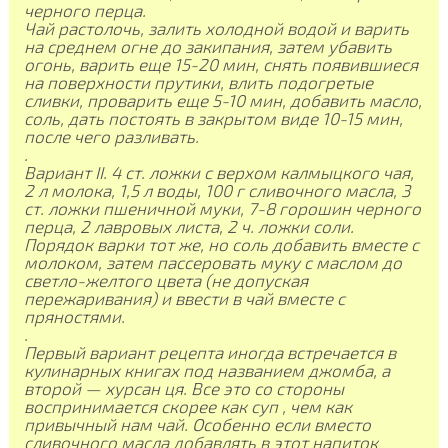
черного перца.
Чай растолочь, залить холодной водой и варить
на среднем огне до закипания, затем убавить
огонь, варить еще 15-20 мин, снять появившиеся
на поверхности прутики, влить подогретые
сливки, проварить еще 5-10 мин, добавить масло,
соль, дать постоять в закрытом виде 10-15 мин,
после чего разливать.
.
Вариант II. 4 ст. ложки с верхом калмыцкого чая,
2 л молока, 1,5 л воды, 100 г сливочного масла, 3
ст. ложки пшеничной муки, 7-8 горошин черного
перца, 2 лавровых листа, 2 ч. ложки соли.
Порядок варки тот же, но соль добавить вместе с
молоком, затем пассеровать муку с маслом до
светло-желтого цвета (не допуская
пережаривания) и ввести в чай вместе с
пряностями.
.
Первый вариант рецепта иногда встречается в
кулинарных книгах под названием джомба, а
второй — хурсан ця. Все это со cтороны
воспринимается скорее как суп , чем как
привычный нам чай. Особенно если вместо
сливочного масла добавлять в этот напиток