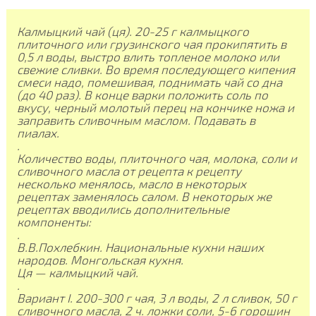
Калмыцкий чай (ця). 20-25 г калмыцкого
плиточного или грузинского чая прокипятить в
0,5 л воды, выстро влить топленое молоко или
свежие сливки. Во время последующего кипения
смеси надо, помешивая, поднимать чай со дна
(до 40 раз). В конце варки положить соль по
вкусу, черный молотый перец на кончике ножа и
заправить сливочным маслом. Подавать в
пиалах.
.
Количество воды, плиточного чая, молока, соли и
сливочного масла от рецепта к рецепту
несколько менялось, масло в некоторых
рецептах заменялось салом. В некоторых же
рецептах вводились дополнительные
компоненты:
.
В.В.Похлебкин. Национальные кухни наших
народов. Монгольская кухня.
Ця — калмыцкий чай.
.
Вариант I. 200-300 г чая, 3 л воды, 2 л сливок, 50 г
сливочного масла, 2 ч. ложки соли, 5-6 горошин