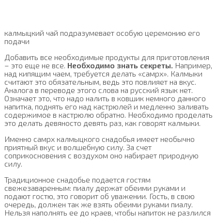
калмыцкий чай подразумевает особую церемонию его
подачи
Добавить все необходимые продукты для приготовления
– это еще не все.
Необходимо знать секреты.
Например,
над кипящим чаем, требуется делать «самрх». Калмыки
считают это обязательным, ведь это повлияет на вкус.
Аналога в переводе этого слова на русский язык нет.
Означает это, что надо налить в ковшик немного данного
напитка, поднять его над кастрюлей и медленно заливать
содержимое в кастрюлю обратно. Необходимо проделать
это делать девяносто девять раз, как говорят калмыки.
Именно самрх калмыцкого снадобья имеет необычно
приятный вкус и волшебную силу. За счет
соприкосновения с воздухом оно набирает природную
силу.
Традиционное снадобье подается гостям
свежезаваренным: пиалу держат обеими руками и
подают гостю, это говорит об уважении. Гость, в свою
очередь, должен так же взять обеими руками пиалу.
Нельзя наполнять ее до краев, чтобы напиток не разлился