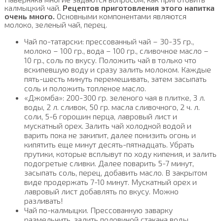
калмыцкий чай.
Рецептов приготовления этого напитка
очень много.
Основными компонентами являются
молоко, зеленый чай, перец.
Чай по-татарски: прессованный чай – 30-35 гр.,
молоко – 100 гр., вода – 100 гр., сливочное масло –
10 гр., соль по вкусу. Положить чай в только что
вскипевшую воду и сразу залить молоком. Каждые
пять-шесть минуть перемешивать, затем засыпать
соль и положить топленое масло.
«Джомба»: 200-300 гр. зеленого чая в плитке, 3 л.
воды, 2 л. сливок, 50 гр. масла сливочного, 2 ч. л.
соли, 5-6 горошин перца, лавровый лист и
мускатный орех. Залить чай холодной водой и
варить пока не закипит, далее понизить огонь и
кипятить еще минут десять-пятнадцать. Убрать
прутики, которые всплывут по ходу кипения, и залить
подогретые сливки. Далее поварить 5-7 минут,
засыпать соль, перец, добавить масло. В закрытом
виде продержать 7-10 минут. Мускатный орех и
лавровый лист добавлять по вкусу. Можно
разливать!
Чай по-калмыцки. Прессованную заварку
размельчить, залить половиной стакана воды,