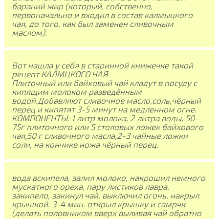
бараний жир (который, собственно,
первоначально и входил в состав калмыцкого
чая, до того, как был заменен сливочным
маслом).
Вот нашла у себя в старинной книжечке такой
рецепт КАЛМЦКОГО ЧАЯ
Плиточный или байховый чай кладут в посуду с
кипящим молоком разведённым
водой.Добавляют сливочное масло,соль,чёрный
перец и кипятят 3-5 минут на медленном огне.
КОМПОНЕНТЫ: 1 литр молока, 2 литра воды, 50-
75г плиточного или 5 столовых ложек байхового
чая,50 г сливочного масла,2-3 чайные ложки
соли, на кончике ножа чёрный перец.
вода вскипела, залил молоко, накрошил немного
мускатного ореха, пару листиков лавра,
закипело, закинул чай, выключил огонь, накрыл
крышкой. 3-4 мин. открыл крышку и самрчк
(делать половником вверх выливая чай обратно