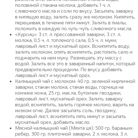
половиной стакана молока, добавить 1 ч. л.
сливочного масла и соли по вкусу. Засыпать заварку
в кипящую воду, залить сразу же молоком. Кипятить,
перешивая, в течение пяти минут. Залить в пиалы,
положить в каждую по чуть-чуть сливочного масла.
«Хурсиц»: 3 ст. л. прессованной заварки, 3 ст. л.
молока, 0,5 ч. л. топленого сала, 0,5 ч. л. муки,
лавровый лист и мускатный орех. Вскипятить воду,
залить молоком, опять вскипятить, растопить сало и
поджарить на нем муку. Размешать эту массу с
водой. Залить все это в заваренный напиток, который
предварительно процедили. По вкусу добавить
лавровый лист и мускатный орех.
Калмыцкий чай с молоком: 40 гр. зеленой кирпичной
заварки, стакан молока, стакан воды, горчица на
кончике ножа, 25 гр. масла, бутончик гвоздики,
лавровый лист, мускатный орех. Залить заварку
водой, вскипятить, залить горячее молоко, варить на
низком огне. Далее засыпать соль, гвоздику,
лавровый лист, вскипятить пять минут и засыпать
мускатный орех, добавить масло.
Мясной калмыцкий чай (Мяхта ця): 500 гр. бараньих
ребер, 300 гр. плиточной заварки, 2 л. молока, 3 л.