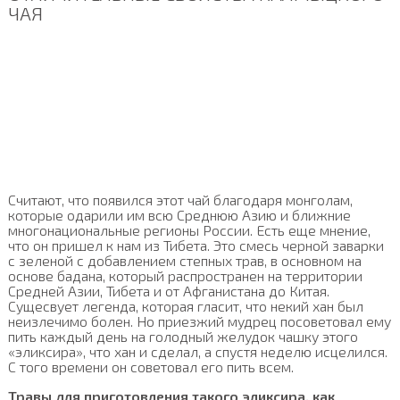
ЧАЯ
Считают, что появился этот чай благодаря монголам,
которые одарили им всю Среднюю Азию и ближние
многонациональные регионы России. Есть еще мнение,
что он пришел к нам из Тибета. Это смесь черной заварки
с зеленой с добавлением степных трав, в основном на
основе бадана, который распространен на территории
Средней Азии, Тибета и от Афганистана до Китая.
Сущесвует легенда, которая гласит, что некий хан был
неизлечимо болен. Но приезжий мудрец посоветовал ему
пить каждый день на голодный желудок чашку этого
«эликсира», что хан и сделал, а спустя неделю исцелился.
С того времени он советовал его пить всем.
Травы для приготовления такого эликсира, как