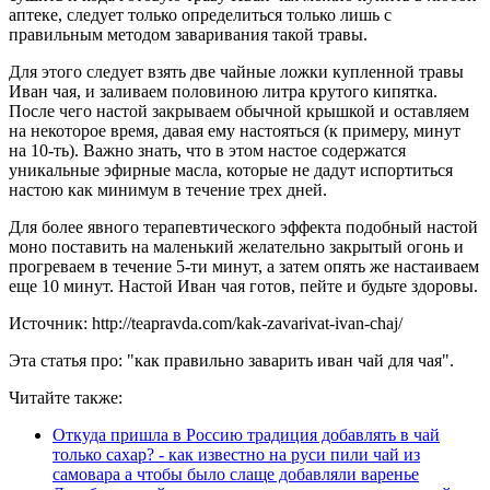
аптеке, следует только определиться только лишь с
правильным методом заваривания такой травы.
Для этого следует взять две чайные ложки купленной травы
Иван чая, и заливаем половиною литра крутого кипятка.
После чего настой закрываем обычной крышкой и оставляем
на некоторое время, давая ему настояться (к примеру, минут
на 10-ть). Важно знать, что в этом настое содержатся
уникальные эфирные масла, которые не дадут испортиться
настою как минимум в течение трех дней.
Для более явного терапевтического эффекта подобный настой
моно поставить на маленький желательно закрытый огонь и
прогреваем в течение 5-ти минут, а затем опять же настаиваем
еще 10 минут. Настой Иван чая готов, пейте и будьте здоровы.
Источник: http://teapravda.com/kak-zavarivat-ivan-chaj/
Эта статья про: "как правильно заварить иван чай для чая".
Читайте также:
Откуда пришла в Россию традиция добавлять в чай
только сахар? - как известно на руси пили чай из
самовара а чтобы было слаще добавляли варенье