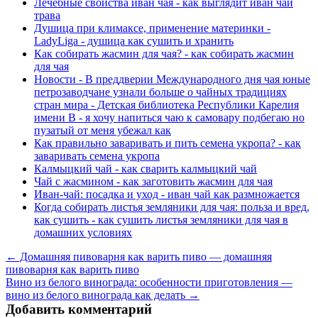
Лечебные свойства иван чая - как выглядит иван чай
трава
Душица при климаксе, применение материнки -
LadyLiga - душица как сушить и хранить
Как собирать жасмин для чая? - как собирать жасмин
для чая
Новости - В преддверии Международного дня чая юные
петрозаводчане узнали больше о чайных традициях
стран мира - Детская библиотека Республики Карелия
имени В - я хочу напиться чаю к самовару подбегаю но
пузатый от меня убежал как
Как правильно заваривать и пить семена укропа? - как
заваривать семена укропа
Калмыцкий чай - как сварить калмыцкий чай
Чай с жасмином - как заготовить жасмин для чая
Иван-чай: посадка и уход - иван чай как размножается
Когда собирать листья земляники для чая: польза и вред,
как сушить - как сушить листья земляники для чая в
домашних условиях
← Домашняя пивоварня как варить пиво — домашняя
пивоварня как варить пиво
Вино из белого винограда: особенности приготовления —
вино из белого винограда как делать →
Добавить комментарий