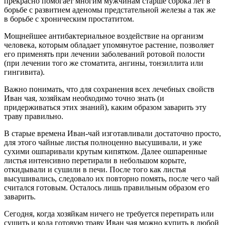
прекрасно помогает многим мужчинам старше сорока лет в
борьбе с развитием аденомы предстательной железы а так же
в борьбе с хроническим простатитом.
Мощнейшее антибактериальное воздействие на организм
человека, которым обладает упомянутое растение, позволяет
его применять при лечении заболеваний ротовой полости
(при лечении того же стоматита, ангины, тонзиллита или
гингивита).
Важно понимать, что для сохранения всех лечебных свойств
Иван чая, хозяйкам необходимо точно знать (и
придерживаться этих знаний), каким образом заварить эту
траву правильно.
В старые времена Иван-чай изготавливали достаточно просто,
для этого чайные листья полноценно высушивали, и уже
сухими ошпаривали крутым кипятком. Далее ошпаренные
листья интенсивно перетирали в небольшом корыте,
откидывали и сушили в печи. После того как листья
высушивались, следовало их повторно помять, после чего чай
считался готовым. Осталось лишь правильным образом его
заварить.
Сегодня, когда хозяйкам ничего не требуется перетирать или
сушить и кода готовую траву Иван чая можно купить в любой