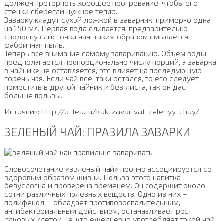
должен претерпеть хорошее прогревание, чтобы его
стенки сберегли нужное тепло.
Заварку кладут сухой ложкой в заварник, примерно одна
на 150 мл. Первая вода сливается, предварительно
сполоснув листочки чая: таким образом смывается
фабричная пыль.
Теперь все внимание самому завариванию. Объем воды
предполагается пропорционально числу порций, а заварка
в чайнике не оставляется, это влияет на последующую
горечь чая. Если чай все-таки остался, то его следует
поместить в другой чайник и без листа, так он даст
больше пользы.
Источник: http://o-tea.ru/kak-zavarivat-zelenyy-chay/
ЗЕЛЕНЫЙ ЧАЙ: ПРАВИЛА ЗАВАРКИ
Словосочетание «зеленый чай» прочно ассоциируется со
здоровым образом жизни. Польза этого напитка
безусловна и проверена временем. Он содержит около
сотни различных полезных веществ. Одно из них –
полифенол – обладает противовоспалительным,
антибактериальным действием, останавливает рост
раковых клеток. Те, кто ежедневно употребляет такой чай,