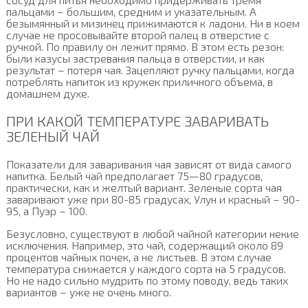
пальцами – большим, средним и указательным. А
безымянный и мизинец прижимаются к ладони. Ни в коем
случае не просовывайте второй палец в отверстие с
ручкой. По правилу он лежит прямо. В этом есть резон:
были казусы застревания пальца в отверстии, и как
результат – потеря чая. Зацепляют ручку пальцами, когда
потреблять напиток из кружек приличного объема, в
домашнем духе.
ПРИ КАКОЙ ТЕМПЕРАТУРЕ ЗАВАРИВАТЬ
ЗЕЛЕНЫЙ ЧАЙ
Показатели для заваривания чая зависят от вида самого
напитка. Белый чай предполагает 75—80 градусов,
практически, как и желтый вариант. Зеленые сорта чая
заваривают уже при 80-85 градусах, Улун и красный – 90-
95, а Пуэр – 100.
Безусловно, существуют в любой чайной категории некие
исключения. Например, это чай, содержащий около 89
процентов чайных почек, а не листьев. В этом случае
температура снижается у каждого сорта на 5 градусов.
Но не надо сильно мудрить по этому поводу, ведь таких
вариантов – уже не очень много.