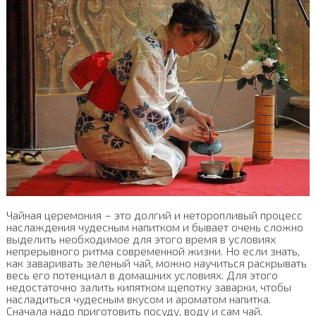
Чайная церемония – это долгий и неторопливый процесс
наслаждения чудесным напитком и бывает очень сложно
выделить необходимое для этого время в условиях
непрерывного ритма современной жизни. Но если знать,
как заваривать зеленый чай, можно научиться раскрывать
весь его потенциал в домашних условиях. Для этого
недостаточно залить кипятком щепотку заварки, чтобы
насладиться чудесным вкусом и ароматом напитка.
Сначала надо приготовить посуду, воду и сам чай.