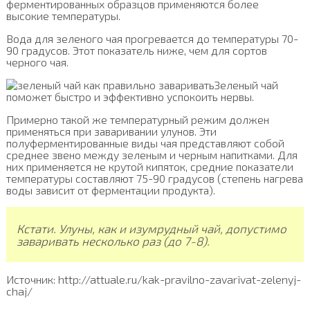
ферментированных образцов применяются более
высокие температуры.
Вода для зеленого чая прогревается до температуры 70-
90 градусов. Этот показатель ниже, чем для сортов
черного чая.
Зеленый чай
поможет быстро и эффективно успокоить нервы.
Примерно такой же температурный режим должен
применяться при заваривании улунов. Эти
полуферментированные виды чая представляют собой
среднее звено между зеленым и черным напитками. Для
них применяется не крутой кипяток, средние показатели
температуры составляют 75-90 градусов (степень нагрева
воды зависит от ферментации продукта).
Кстати. Улуны, как и изумрудный чай, допустимо
заваривать несколько раз (до 7-8).
Источник: http://attuale.ru/kak-pravilno-zavarivat-zelenyj-
chaj/