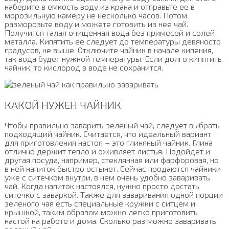
наберите в емкость воду из крана и отправьте ее в
морозильную камеру не несколько часов. Потом
разморозьте воду и можете готовить из нее чай.
Получится талая очищенная вода без примесей и солей
металла. Кипятить ее следует до температуры девяносто
градусов, не выше. Отключите чайник в начале кипения,
так вода будет нужной температуры. Если долго кипятить
чайник, то кислород в воде не сохранится.
КАКОЙ НУЖЕН ЧАЙНИК
Чтобы правильно заварить зеленый чай, следует выбрать
подходящий чайник. Считается, что идеальный вариант
для приготовления настоя – это глиняный чайник. Глина
отлично держит тепло и оживляет листья. Подойдет и
другая посуда, например, стеклянная или фарфоровая, но
в ней напиток быстро остынет. Сейчас продаются чайники
уже с ситечком внутри, в нем очень удобно заваривать
чай. Когда напиток настоялся, нужно просто достать
ситечко с заваркой. Также для заваривания одной порции
зеленого чая есть специальные кружки с ситцем и
крышкой, таким образом можно легко приготовить
настой на работе и дома. Сколько раз можно заваривать