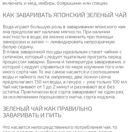
включать и мед, имбирь, боярышник или специи.
КАК ЗАВАРИВАТЬ ЯПОНСКИЙ ЗЕЛЕНЫЙ ЧАЙ
Вода играет большую роль в заваривании японского чая:
она предполагает наличие мягкости. При наличии
жесткости в воде, ее можно изменить при помощи
заморозки и затем — ликвидировать непрозрачную
белую седину.
В плане заварочной посуды идеальным станет чайник с
ситечком, который следует тщательно прогреть перед
процессом заварки. Важна и температура заваривания, о
которой следует справиться по мере изучения того или
иного сорта чая. То же самое касается и соотношения
воды и чайного листа: например, две ложки сенча
предполагают 150 мл воды, а гекуро – уже только 100 мл.
Чай настаивают от 1 до 2 минут и разливают все без
остатка. Практически все сорта заваривают не один раз,
за исключением порошкового матча, сорта ходзича.
ЗЕЛЕНЫЙ ЧАЙ КАК ПРАВИЛЬНО
ЗАВАРИВАТЬ И ПИТЬ
Что касается непосредственного потребления чая, то
сосуд для питья необходимо придерживать тремя