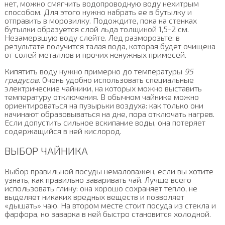
нет, можно смягчить водопроводную воду нехитрым
способом. Для этого нужно набрать ее в бутылку и
отправить в морозилку. Подождите, пока на стенках
бутылки образуется слой льда толщиной 1,5-2 см.
Незамерзшую воду слейте. Лед разморозьте: в
результате получится талая вода, которая будет очищена
от солей металлов и прочих ненужных примесей.
Кипятить воду нужно примерно до температуры
95
градусов
. Очень удобно использовать специальные
электрические чайники, на которых можно выставить
температуру отключения. В обычном чайнике можно
ориентироваться на пузырьки воздуха: как только они
начинают образовываться на дне, пора отключать нагрев.
Если допустить сильное вскипание воды, она потеряет
содержащийся в ней кислород.
ВЫБОР ЧАЙНИКА
Выбор правильной посуды немаловажен, если вы хотите
узнать, как правильно заваривать чай. Лучше всего
использовать глину: она хорошо сохраняет тепло, не
выделяет никаких вредных веществ и позволяет
«дышать» чаю. На втором месте стоит посуда из стекла и
фарфора, но заварка в ней быстро становится холодной.