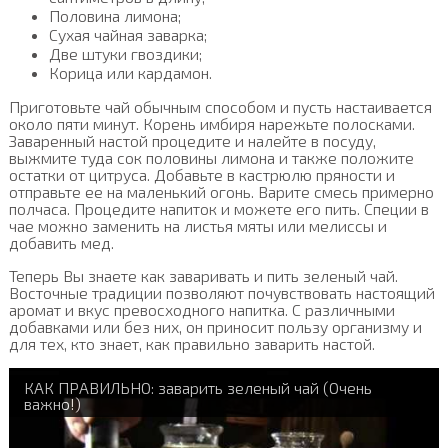
Половина лимона;
Сухая чайная заварка;
Две штуки гвоздики;
Корица или кардамон.
Приготовьте чай обычным способом и пусть настаивается
около пяти минут. Корень имбиря нарежьте полосками.
Заваренный настой процедите и налейте в посуду,
выжмите туда сок половины лимона и также положите
остатки от цитруса. Добавьте в кастрюлю пряности и
отправьте ее на маленький огонь. Варите смесь примерно
полчаса. Процедите напиток и можете его пить. Специи в
чае можно заменить на листья мяты или мелиссы и
добавить мед.
Теперь Вы знаете как заваривать и пить зеленый чай.
Восточные традиции позволяют почувствовать настоящий
аромат и вкус превосходного напитка. С различными
добавками или без них, он приносит пользу организму и
для тех, кто знает, как правильно заварить настой.
КАК ПРАВИЛЬНО: заварить зеленый чай (Очень
важно!)