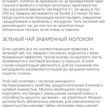
остывает. Кипяток не применим из-за приобретения чаем
горького привкуса и потери некоторых характеристик.
При рассыпной варианте чая берется 5 г. на чашку в 150-
200 мл. Заварка настаивается не более 2.5 минут: более
продолжительная процедура может вызвать учащенное
сердцебиение и проблемы с желудком. Пить зеленый чай
рекомендуют час до или после принятия пищи
обязательно теплым, но не очень остывшим.
ЗЕЛЕНЫЙ ЧАЙ ЗАВАРЕННЫЙ МОЛОКОМ
Если сделать все по соответствующим правилам, то
зеленый чай, что заварен с молоком, поделится с вами
прекрасным эффектом. Кроме основы из крупного листа,
применяется и листовой экстракт и порошок. В этом
случае концентрация увеличится. Для ее снижения эти
ингредиенты разбавляются водой до придания напитку
окраски соломы.
Этой чай сочетаем с молоком нежирного
пастеризованного свойства, предпочтительнее близкой к
нулевой жирностью. Молоко необходимо хорошо
подогреть: это придаст уменьшению калорий смеси, а
способность насытить организм – не утратиться. Молоко
должно быть обязательно свежим, для невозможности
свернуться при нагреве. Чайно-молочная смесь может