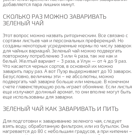
добавляется пара лишних минут.
СКОЛЬКО РАЗ МОЖНО ЗАВАРИВАТЬ
ЗЕЛЕНЫЙ ЧАЙ
Этот вопрос можно назвать риторическим. Все связано с
сортами листьев чая и персональных преференций. Но
созданы некоторые усредненные нормы по числу заварок
для чайных вариаций. Зеленый чай можно подвергать
повторному потреблению 3 или 4 раза, так же как и
белый. Желтый вариант – 3 раза, а Улун — от 4 до 9 раз.
Что касается черных сортов, в основной их можно
заварить пару раз. А вот Пуэр выдерживает до 10 заварок.
Безусловно, величины эти – не абсолютны, можно
подвергать чай заварке больше или меньше. В конечном
счете главенствующую роль играет обоняние. Если листья
еще излучают должный аромат, то они вполне могут быть
еще использованы для заварки.
ЗЕЛЕНЫЙ ЧАЙ КАК ЗАВАРИВАТЬ И ПИТЬ
Для подготовки к завариванию зеленого чая, следует
взять воду, обработанную фильтром, или из бутылок. Она
нагревается до 80 с небольшим градусов, а при кипении –