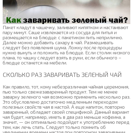
Пакет кладут в чашечку, заливают кипятком и настаивают
пару минут. Саше извлекается из сосуда для питья и
размещается на блюдце: с пакетиком пить неприлично.
Далее можно добавить сахару в чай. Размешивать
следует без появления шума. Ложку после процедуры
нужно вынуть и положить на блюдце. Если столик низкого
плана, то чашку следует взять в руки, если обычного –
блюдце останется на мебели.
СКОЛЬКО РАЗ ЗАВАРИВАТЬ ЗЕЛЕНЫЙ ЧАЙ
Как правило, тот, кому небезразличная чайная церемония,
пью только свежезаваренный продукт. Тем не менее
заварку зеленого чая возможно применить несколько раз.
Это обусловлено достаточно медленным переходом
полезных свойств чая в настой. А еще напиток, повторно
заваренный, обладает своей спецификой. Данный вариант
чая будет, например, иметь в два раз меньше кофеина, а
значит, — он оптимально подойдет к употреблению перед
тем, как лечь спать. Следует только помнить об
увеличении времени настоя при повторном заваривании