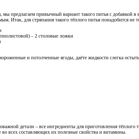
, мы предлагаем привычный вариант такого питья с добавкой в 
ым. Итак, для стряпания такого тёплого питья понадобится не т
в
пнолистовой) – 2 столовые ложки
и
мороженные и потолченные ягоды, даёте жидкости слегка остыть
ловажной детали – все ингредиенты для приготовления тёплого т
е во всех составляющих их полезные свойства и витамины.