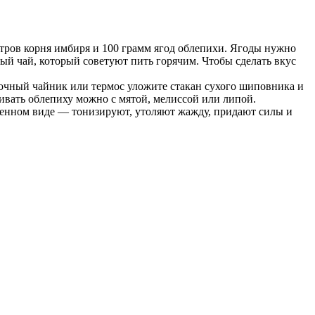
тров корня имбиря и 100 грамм ягод облепихи. Ягоды нужно
чный чай, который советуют пить горячим. Чтобы сделать вкус
рочный чайник или термос уложите стакан сухого шиповника и
ривать облепиху можно с мятой, мелиссой или липой.
денном виде — тонизируют, утоляют жажду, придают силы и