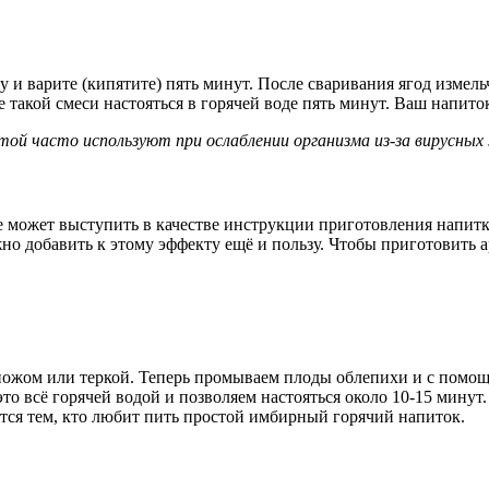
 и варите (кипятите) пять минут. После сваривания ягод измель
 такой смеси настояться в горячей воде пять минут. Ваш напито
ятой часто используют при ослаблении организма из-за вирусных 
ае может выступить в качестве инструкции приготовления напит
ожно добавить к этому эффекту ещё и пользу. Чтобы приготовит
ножом или теркой. Теперь промываем плоды облепихи и с помощ
это всё горячей водой и позволяем настояться около 10-15 мину
ится тем, кто любит пить простой имбирный горячий напиток.