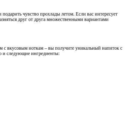
и подарить чувство прохлады летом. Если вас интересует
разняться друг от друга множественными вариантами
ам с вкусовым ноткам – вы получите уникальный напиток с
но и следующие ингредиенты: