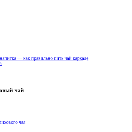
напитка — как правильно пить чай каркаде
й
ховый чай
пихового чая