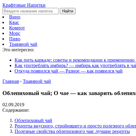
Крафтовые Напитки
Найти
Вино
Квас
Компот
Морс
Пиво
Травяной чай
Это интересно:
Как пить каркаде: советы и рекомендации к применению 
Как употреблять имбирь? — имбирь как употреблять в ча
Откуда появился чай — Разное — как появился чай
Главная
›
Травяной чай
Облепиховый чай; О чае — как заварить облепи
02.09.2019
Содержание:
Облепиховый чай
Рецепты вкусного, стройнящего и просто полезного обле
Полезные свойства облепихового чая: лучшие рецепты