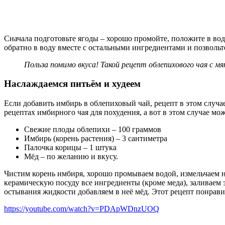
Сначала подготовьте ягоды – хорошо промойте, положите в воду
обратно в воду вместе с остальными ингредиентами и позвольте
Польза помимо вкуса! Такой рецепт облепихового чая с м
Наслаждаемся питьём и худеем
Если добавить имбирь в облепиховый чай, рецепт в этом случ
рецептах имбирного чая для похудения, а вот в этом случае м
Свежие плоды облепихи – 100 граммов
Имбирь (корень растения) – 3 сантиметра
Палочка корицы – 1 штука
Мёд – по желанию и вкусу.
Чистим корень имбиря, хорошо промываем водой, измельчаем 
керамическую посуду все ингредиенты (кроме меда), заливаем 
остывания жидкости добавляем в неё мёд. Этот рецепт понрав
https://youtube.com/watch?v=PDApWDnzUOQ