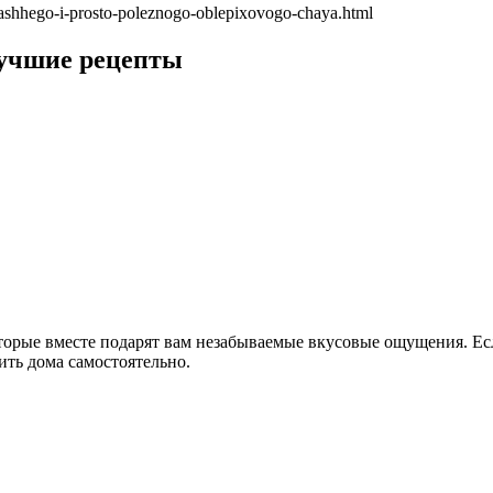
yashhego-i-prosto-poleznogo-oblepixovogo-chaya.html
лучшие рецепты
торые вместе подарят вам незабываемые вкусовые ощущения. Есл
ть дома самостоятельно.