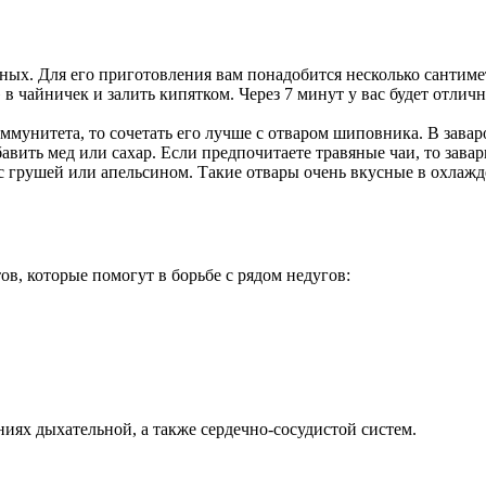
ых. Для его приготовления вам понадобится несколько сантиме
» в чайничек и залить кипятком. Через 7 минут у вас будет отли
ммунитета, то сочетать его лучше с отваром шиповника. В зава
авить мед или сахар. Если предпочитаете травяные чаи, то зава
с грушей или апельсином. Такие отвары очень вкусные в охлаж
, которые помогут в борьбе с рядом недугов:
иях дыхательной, а также сердечно-сосудистой систем.