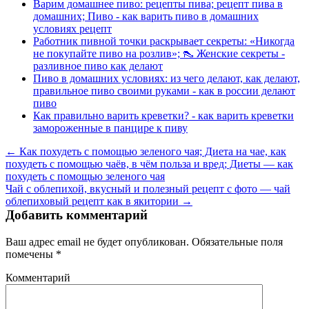
Варим домашнее пиво: рецепты пива; рецепт пива в
домашних; Пиво - как варить пиво в домашних
условиях рецепт
Работник пивной точки раскрывает секреты: «Никогда
не покупайте пиво на розлив»; 👠 Женские секреты -
разливное пиво как делают
Пиво в домашних условиях: из чего делают, как делают,
правильное пиво своими руками - как в россии делают
пиво
Как правильно варить креветки? - как варить креветки
замороженные в панцире к пиву
← Как похудеть с помощью зеленого чая; Диета на чае, как
похудеть с помощью чаёв, в чём польза и вред; Диеты — как
похудеть с помощью зеленого чая
Чай с облепихой, вкусный и полезный рецепт с фото — чай
облепиховый рецепт как в якитории →
Добавить комментарий
Ваш адрес email не будет опубликован.
Обязательные поля
помечены
*
Комментарий