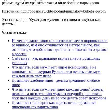
рекомендуем их хранить в таком виде больше пары часов.
Источник: http://podarki.ru/chto-podarit/muzhskoy-buket-s-pivom
Эта статья про: "букет для мужчины из пива и закуски как
делать".
Читайте также:
Из чего делают пиво: как изготавливается порошковое и
разливное, чем оно отличается от натурального, как
отличить, что добавляют для пены - пиво из чего делают
в россии
Сайт пива - как правильно варить пиво в домашних
условиях
Что делать, если муж пьет: ищем помощника, а не
виноватого! — журнал Рутвет - что делать если муж
каждый день пьет пиво
Домашнее хлебное пиво - делаем домашнее хлебное
пиво
Что делать, если муж пьет пиво каждый день? Советы
психолога по отучению мужа от вредной привычки -
муж пьет каждый день пиво что делать совет психолога
Домашняя пивоварня как варить пиво - домашняя
пивоварня как варить пиво