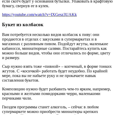
если скотч будет у основания бутылки. Упаковать в крафтовую
бумагу, свернув ее в кулек.
https://youtube.com/watch?v=IXGesz3UAKk
Букет из колбасок
Вам потребуется несколько видов колбасок к пиву: они
продаются в отделах с закусками в супермаркетах и в
магазинах с разливным пивом. Подойдут жгуты, маленькие
кабаносси, миниатюрные салями. Постарайтесь купить как
можно больше видов, чтобы они отличались по форме, цвету
и размеру.
Сыр нужно взять тоже «пивной» – копченый, в форме тонких
жгутов. С «косичкой» работать будет неудобно. По крайней
мере, пока вы не набьете руку и не прокачаете навык
составления букетов.
Композицию нужно будет разбавить чем-то ярким, например,
красными и желтыми помидорками черри, маленькими
перчиками чили.
Гвоздем программы станет алкоголь, – сейчас в любом
супермаркете можно приобрести миниатюры крепких