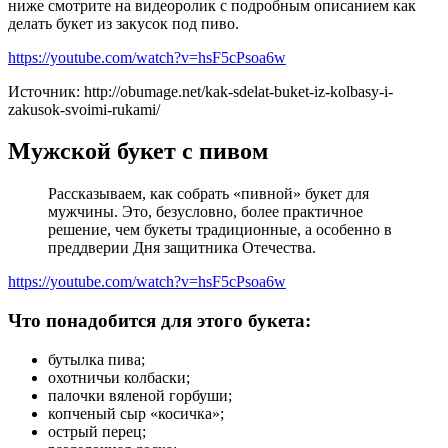
ниже смотрите на видеоролик с подробным описанием как
делать букет из закусок под пиво.
https://youtube.com/watch?v=hsF5cPsoa6w
Источник: http://obumage.net/kak-sdelat-buket-iz-kolbasy-i-
zakusok-svoimi-rukami/
Мужской букет с пивом
Рассказываем, как собрать «пивной» букет для
мужчины. Это, безусловно, более практичное
решение, чем букеты традиционные, а особенно в
преддверии Дня защитника Отечества.
https://youtube.com/watch?v=hsF5cPsoa6w
Что понадобится для этого букета:
бутылка пива;
охотничьи колбаски;
палочки вяленой горбуши;
копченый сыр «косичка»;
острый перец;