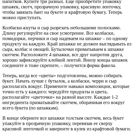
напитков. Купите три разных. Еще приобретите упаковку
шпажек, скотч, прозрачную упаковку, красивую ленточку,
чтобы завязать бант на букете и крафтовую бумагу. Теперь
можно приступать.
Колбаски-кнуты и сыр разрезать небольшими полосками.
Длину регулируйте на свое усмотрение. Все колбаски,
помидорки, перчики и сыр надеваем на шпажке – по одному
продукту на каждую. Край шпажки не должен выглядывать из
сыра, колбас и овощей. Бутылочки приматываем к шпажке
скотчем. Расположите 4 шпажки, все друг напротив друга,
хорошо зафиксируйте клейкой лентой. Внизу концы шпажек
соедините и тоже скрепите, – получится форма факела.
Теперь, когда все «цветы» подготовлены, можно собирать
букет. Начать лучше с бутылок, а колбаски, черри и сыр
располагать вокруг. Примените навыки композиции, которые
точно есть у каждого: чередуйте продукты и цвета,
располагайте «цветочки» на разной высоте. Каждые 1-2
ингредиента приматывайте скотчем, оборачивая его вокруг
всего букета (по шпажкам).
В конце оберните все шпажки толстым скотчем, весь букет
упакуйте в прозрачную упаковку, перевязав ее сверху
красивой ленточкой и заверните в кулек из крафтовой бумаги.