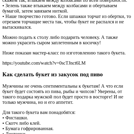
скажем так, втыкаем между колбасами по всей поверхности.
• Зелень также втыкаем между колбасами и обертываем
бумагой, затем завязаем ниткой.
• Наше творчество готово. Если шпажки торчат из обертки, то
отрезаем торчащие места так, чтобы букет не распался и не
вытаскивался.
Можно подать к столу либо подарить человеку. А также
можно украсить сыром заплетенным в косичку!
Ниже показан мастер-класс по изготовлению такого букета.
https://youtube.com/watch?v=0scTJnct6LM
Как сделать букет из закусок под пиво
Мужчины не очень сентиментальны к букетам! А что если
букет будет состоять из пива, рыбы и чипсов? Уверены, от
такого подарка мужской пол будет просто в восторге! И не
только мужчина, но и его аппетит.
Для такого букета вам понадобятся:
• Фисташки.
• Скотч либо клей.
• Бумага гофрированная.
• Ленточки.