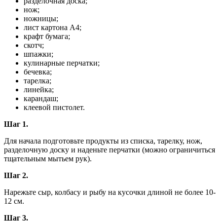
разделочная доска;
нож;
ножницы;
лист картона А4;
крафт бумага;
скотч;
шпажки;
кулинарные перчатки;
бечевка;
тарелка;
линейка;
карандаш;
клеевой пистолет.
Шаг 1.
Для начала подготовьте продукты из списка, тарелку, нож,
разделочную доску и наденьте перчатки (можно ограничиться
тщательным мытьем рук).
Шаг 2.
Нарежьте сыр, колбасу и рыбу на кусочки длиной не более 10-
12 см.
Шаг 3.