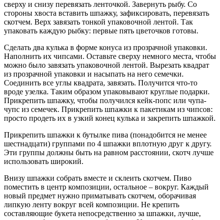
сверху и снизу перевязать ленточкой. Завернуть рыбу. Со
стороны хвоста вставить шпажку, зафиксировать, перевязать
скотчем. Верх завязать тонкой упаковочной лентой. Так
упаковать каждую рыбку: первые пять цветочков готовы.
Сделать два кулька в форме конуса из прозрачной упаковки.
Наполнить их чипсами. Оставьте сверху немного места, чтобы
можно было завязать упаковочной лентой. Вырезать квадрат
из прозрачной упаковки и насыпать на него семечки.
Соединить все углы квадрата, завязать. Получится что-то
вроде узелка. Таким образом упаковывают круглые подарки.
Прикрепить шпажку, чтобы получился кейк-попс или чупа-
чупс из семечек. Прикрепить шпажки к пакетикам из чипсов:
просто продеть их в узкий конец кулька и закрепить шпажкой.
Прикрепить шпажки к бутылке пива (понадобится не менее
шестнадцати) группами по 4 шпажки вплотную друг к другу.
Эти группы должны быть на равном расстоянии, скотч лучше
использовать широкий.
Внизу шпажки собрать вместе и склеить скотчем. Пиво
поместить в центр композиции, остальное – вокруг. Каждый
новый предмет нужно приматывать скотчем, оборачивая
липкую ленту вокруг всей композиции. Не крепить
составляющие букета непосредственно за шпажки, лучше,