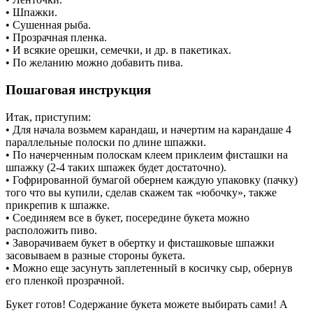
• Шпажки.
• Сушенная рыба.
• Прозрачная пленка.
• И всякие орешки, семечки, и др. в пакетиках.
• По желанию можно добавить пива.
Пошаговая инструкция
Итак, приступим:
• Для начала возьмем карандаш, и начертим на карандаше 4
параллельные полоски по длине шпажки.
• По начерченным полоскам клеем приклеим фисташки на
шпажку (2-4 таких шпажек будет достаточно).
• Гофрированной бумагой обернем каждую упаковку (пачку)
того что вы купили, сделав скажем так «юбочку», также
прикрепив к шпажке.
• Соединяем все в букет, посередине букета можно
расположить пиво.
• Заворачиваем букет в обертку и фисташковые шпажки
засовываем в разные стороны букета.
• Можно еще засунуть заплетенный в косичку сыр, обернув
его пленкой прозрачной.
Букет готов! Содержание букета можете выбирать сами! А