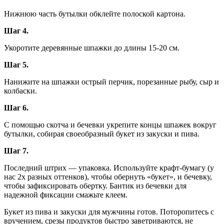
Нижнюю часть бутылки обклейте полоской картона.
Шаг 4.
Укоротите деревянные шпажки до длины 15-20 см.
Шаг 5.
Нанижите на шпажки острый перчик, порезанные рыбу, сыр и
колбаски.
Шаг 6.
С помощью скотча и бечевки укрепите концы шпажек вокруг
бутылки, собирая своеобразный букет из закуски и пива.
Шаг 7.
Последний штрих — упаковка. Используйте крафт-бумагу (у
нас 2х разных оттенков), чтобы обернуть «букет», и бечевку,
чтобы зафиксировать обертку. Бантик из бечевки для
надежной фиксации смажьте клеем.
Букет из пива и закуски для мужчины готов. Поторопитесь с
вручением, срезы продуктов быстро заветриваются, не