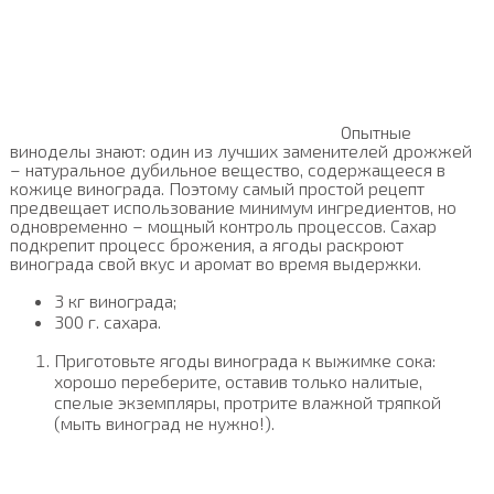
Опытные
виноделы знают: один из лучших заменителей дрожжей
– натуральное дубильное вещество, содержащееся в
кожице винограда. Поэтому самый простой рецепт
предвещает использование минимум ингредиентов, но
одновременно – мощный контроль процессов. Сахар
подкрепит процесс брожения, а ягоды раскроют
винограда свой вкус и аромат во время выдержки.
3 кг винограда;
300 г. сахара.
Приготовьте ягоды винограда к выжимке сока:
хорошо переберите, оставив только налитые,
спелые экземпляры, протрите влажной тряпкой
(мыть виноград не нужно!).