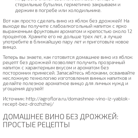
стерильные бутылки, герметично закрываем и
держим в погребе или холодильнике.
Вот как просто сделать вино из яблок без дрожжей! На
выходе вы получите слабоалкогольный напиток с ярко
выраженным фруктовым ароматом и крепостью около 12
процентов. Храните его не дольше трех лет, а лучше
употребите в ближайшую пару лет и приготовьте новое
винцо.
Теперь вы знаете, как готовится домашнее вино из яблок:
рецепт без дрожжей позволяет получить прозрачный
напиток с характерным вкусом и ароматом без
посторонних примесей. Запасайтесь яблоками, осваивайте
несложную технологию изготовления винных напитков и
делайте полезное ароматное винцо для личных нужд и
угощения друзей!
Источник: http://agroflora.ru/domashnee-vino-iz-yablok-
recept-bez-drozhzhej/
ДОМАШНЕЕ ВИНО БЕЗ ДРОЖЖЕЙ:
ПРОСТЫЕ РЕЦЕПТЫ