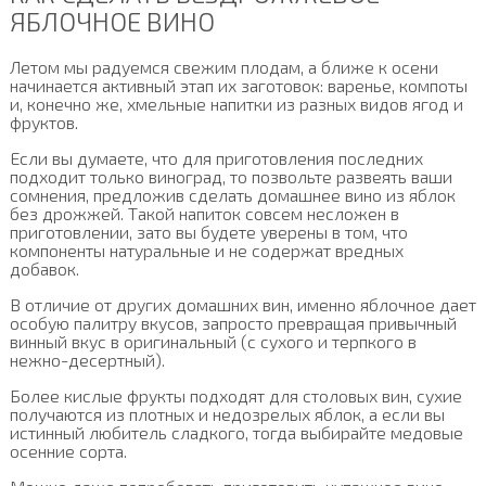
ЯБЛОЧНОЕ ВИНО
Летом мы радуемся свежим плодам, а ближе к осени
начинается активный этап их заготовок: варенье, компоты
и, конечно же, хмельные напитки из разных видов ягод и
фруктов.
Если вы думаете, что для приготовления последних
подходит только виноград, то позвольте развеять ваши
сомнения, предложив сделать домашнее вино из яблок
без дрожжей. Такой напиток совсем несложен в
приготовлении, зато вы будете уверены в том, что
компоненты натуральные и не содержат вредных
добавок.
В отличие от других домашних вин, именно яблочное дает
особую палитру вкусов, запросто превращая привычный
винный вкус в оригинальный (с сухого и терпкого в
нежно-десертный).
Более кислые фрукты подходят для столовых вин, сухие
получаются из плотных и недозрелых яблок, а если вы
истинный любитель сладкого, тогда выбирайте медовые
осенние сорта.