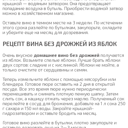
крышкой — водяным затвором. Она предотвращает
попадание воздуха в бутыль. Приобрести водяной затвор
можно в хозяйственном магазине.
Оставьте вино в темном месте на 3 недели. По истечении
этого срока разлейте по бутылкам, закупорьте, охладите
и уберите еще на месяц для дозревания.
РЕЦЕПТ ВИНА БЕЗ ДРОЖЖЕЙ ИЗ ЯБЛОК
Очень вкусное
домашнее вино без дрожжей
получается
из яблок. Возьмите спелые яблоки. Лучше брать яблоки
двух сортов: сладкие и с кислинкой. Яблоки не мойте, а
только очистите от сердцевины и семян.
Теперь измельчите яблоки с помощью мясорубки или
блендера. Готовое пюре оставить на 2 дня в открытой
посуде. Все это время пюре нужно периодически
перемешивать и снимать плотную пенную шапку. Затем
слить сок, а кашицу отжать через марлю. Полученный сок
перелейте в сосуд для брожения, добавьте на 1 л сока 250
г сахара и 150 мл воды. Закройте крышкой-
гидрозатвором и оставьте бродить на месяц.
Готовое вино разлейте в бутылки, плотно закупорьте и
оставьте дозревать еще на 2—3 месяца.