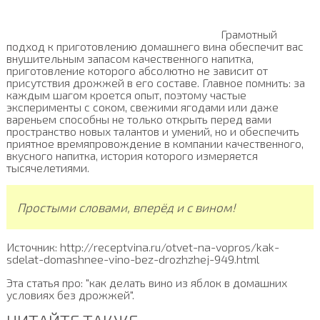
Грамотный
подход к приготовлению домашнего вина обеспечит вас
внушительным запасом качественного напитка,
приготовление которого абсолютно не зависит от
присутствия дрожжей в его составе. Главное помнить: за
каждым шагом кроется опыт, поэтому частые
эксперименты с соком, свежими ягодами или даже
вареньем способны не только открыть перед вами
пространство новых талантов и умений, но и обеспечить
приятное времяпровождение в компании качественного,
вкусного напитка, история которого измеряется
тысячелетиями.
Простыми словами, вперёд и с вином!
Источник: http://receptvina.ru/otvet-na-vopros/kak-
sdelat-domashnee-vino-bez-drozhzhej-949.html
Эта статья про: "как делать вино из яблок в домашних
условиях без дрожжей".