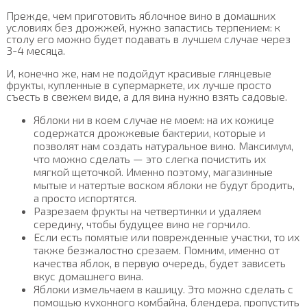
Прежде, чем приготовить яблочное вино в домашних
условиях без дрожжей, нужно запастись терпением: к
столу его можно будет подавать в лучшем случае через
3-4 месяца.
И, конечно же, нам не подойдут красивые глянцевые
фрукты, купленные в супермаркете, их лучше просто
съесть в свежем виде, а для вина нужно взять садовые.
Яблоки ни в коем случае не моем: на их кожице
содержатся дрожжевые бактерии, которые и
позволят нам создать натуральное вино. Максимум,
что можно сделать — это слегка почистить их
мягкой щеточкой. Именно поэтому, магазинные
мытые и натертые воском яблоки не будут бродить,
а просто испортятся.
Разрезаем фрукты на четвертинки и удаляем
середину, чтобы будущее вино не горчило.
Если есть помятые или поврежденные участки, то их
также безжалостно срезаем. Помним, именно от
качества яблок, в первую очередь, будет зависеть
вкус домашнего вина.
Яблоки измельчаем в кашицу. Это можно сделать с
помощью кухонного комбайна, блендера, пропустить