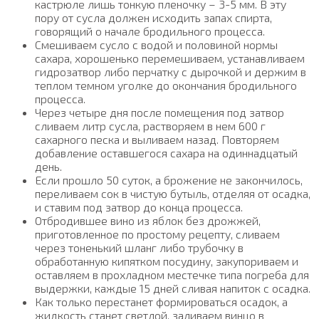
кастрюле лишь тонкую пленочку – 3-5 мм. В эту
пору от сусла должен исходить запах спирта,
говорящий о начале бродильного процесса.
Смешиваем сусло с водой и половиной нормы
сахара, хорошенько перемешиваем, устанавливаем
гидрозатвор либо перчатку с дырочкой и держим в
теплом темном уголке до окончания бродильного
процесса.
Через четыре дня после помещения под затвор
сливаем литр сусла, растворяем в нем 600 г
сахарного песка и выливаем назад. Повторяем
добавление оставшегося сахара на одиннадцатый
день.
Если прошло 50 суток, а брожение не закончилось,
переливаем сок в чистую бутыль, отделяя от осадка,
и ставим под затвор до конца процесса.
Отбродившее вино из яблок без дрожжей,
приготовленное по простому рецепту, сливаем
через тоненький шланг либо трубочку в
обработанную кипятком посудину, закупориваем и
оставляем в прохладном местечке типа погреба для
выдержки, каждые 15 дней сливая напиток с осадка.
Как только перестанет формироваться осадок, а
жидкость станет светлой, заливаем винцо в