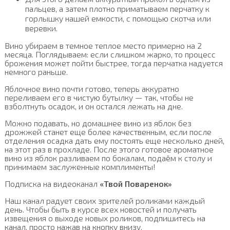
пальцев, а затем плотно приматываем перчатку к
горлышку нашей емкости, с помощью скотча или
веревки.
Вино убираем в темное теплое место примерно на 2
месяца. Поглядываем: если слишком жарко, то процесс
брожения может пойти быстрее, тогда перчатка надуется
немного раньше.
Яблочное вино почти готово, теперь аккуратно
переливаем его в чистую бутылку — так, чтобы не
взболтнуть осадок, и он остался лежать на дне.
Можно подавать, но домашнее вино из яблок без
дрожжей станет еще более качественным, если после
отделения осадка дать ему постоять еще несколько дней,
на этот раз в прохладе. После этого готовое ароматное
вино из яблок разливаем по бокалам, подаём к столу и
принимаем заслуженные комплименты!
Подписка на видеоканал
«Твой Поваренок»
Наш канал радует своих зрителей роликами каждый
день. Чтобы быть в курсе всех новостей и получать
извещения о выходе новых роликов, подпишитесь на
канал, просто нажав на кнопку внизу.