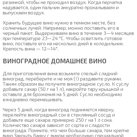
резинкой, чтобы не проходил воздух. Когда перчатка
надувается, один пальчик аккуратно прокалываем и
выпускаем воздух.
Хранить будущее вино нужно в темном месте, без
солнечных лучей. Например, можно поставить его в
черный пакет. Выдерживаем вино в течение 3—4 месяцев
при температуре 23—24 °С. Чтобы осветлить готовое
вино, поставьте его на несколько дней в холодильник.
Крепость вина — 12—14°.
ВИНОГРАДНОЕ ДОМАШНЕЕ ВИНО
Для приготовления вина возьмите спелый сладкий
виноград, переберите и не моя (!) раздавите руками.
Таким образом вы получите виноградное сусло. К суслу
добавьте сахар (50 г на 1 л), накройте тару крышкой и
оставьте для брожения на 5 дней. Сусло необходимо
ежедневно перемешивать.
Через 5 дней, когда виноград поднимется кверху,
перелейте виноградный сок в стеклянный сосуд и
добавьте еще сахара: примерно 250 г на 1 л сока.
Количество сахара зависит от сорта и сладости
винограда. Помните, что чем больше сахара, тем крепче
вино.Закрыть банку с вином необходимо специальной