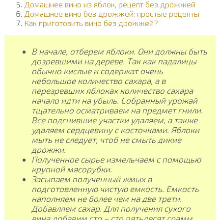
Домашнее вино из яблок, рецепт без дрожжей
Домашнее вино без дрожжей: простые рецепты
Как приготовить вино без дрожжей?
В начале, отберем яблоки. Они должны быть
дозревшими на дереве. Так как падалицы
обычно кислые и содержат очень
небольшое количество сахара, а в
перезревших яблоках количество сахара
начало идти на убыль. Собранный урожай
тщательно осматриваем на предмет гнили.
Все подгнившие участки удаляем, а также
удаляем сердцевину с косточками. Яблоки
мыть не следует, чтоб не смыть дикие
дрожжи.
Полученное сырье измельчаем с помощью
крупной мясорубки.
Засыпаем полученный жмых в
подготовленную чистую емкость. Емкость
наполняем не более чем на две трети.
Добавляем сахар. Для получения сухого
вина добавим сто – сто пятьдесят грамм