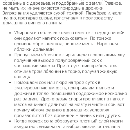
сорванные с деревьев, и подобранные с земли. Главное,
не мыть их, иначе смоются природные дрожжи.
Загрязнения удаляются сухой тряпкой. Перебрав и, если
нужно, протерев сырье, приступаем к производству
домашнего винного напитка.
Убираем из яблочек семена вместе с сердцевиной:
они сделают напиток горьковатым. По той же
причине обрезаем подгнившие места. Нарезаем
яблочки дольками.
Пропускаем яблочное сырье через соковыжималку,
получив на выходе полупрозрачный сок с
частичками мякоти. При отсутствии прибора для
отжима трем яблочки на терке, получая жидкую
кашицу.
Помещаем сок или пюре на трое суток в
эмалированную емкость, прикрываем тканью и
держим в тепле, помешивая содержимое несколько
раз за день. Дрожжевые споры проникают в него, и
масса начинает делиться на мезгу и чистый сок, вот
почему яблочное вино в домашних условиях
производится без дрожжей – винных или других.
Когда поверх сока образуется плотный слой мезги,
аккуратно снимаем ее и выбрасываем, оставляя в