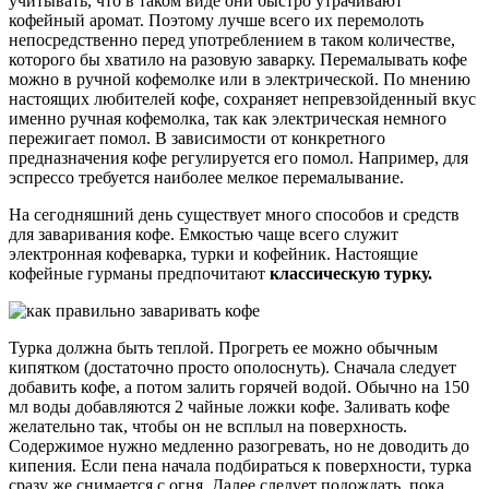
учитывать, что в таком виде они быстро утрачивают
кофейный аромат. Поэтому лучше всего их перемолоть
непосредственно перед употреблением в таком количестве,
которого бы хватило на разовую заварку. Перемалывать кофе
можно в ручной кофемолке или в электрической. По мнению
настоящих любителей кофе, сохраняет непревзойденный вкус
именно ручная кофемолка, так как электрическая немного
пережигает помол. В зависимости от конкретного
предназначения кофе регулируется его помол. Например, для
эспрессо требуется наиболее мелкое перемалывание.
На сегодняшний день существует много способов и средств
для заваривания кофе. Емкостью чаще всего служит
электронная кофеварка, турки и кофейник. Настоящие
кофейные гурманы предпочитают
классическую турку.
Турка должна быть теплой. Прогреть ее можно обычным
кипятком (достаточно просто ополоснуть). Сначала следует
добавить кофе, а потом залить горячей водой. Обычно на 150
мл воды добавляются 2 чайные ложки кофе. Заливать кофе
желательно так, чтобы он не всплыл на поверхность.
Содержимое нужно медленно разогревать, но не доводить до
кипения. Если пена начала подбираться к поверхности, турка
сразу же снимается с огня. Далее следует подождать, пока