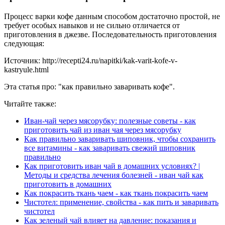
Процесс варки кофе данным способом достаточно простой, не
требует особых навыков и не сильно отличается от
приготовления в джезве. Последовательность приготовления
следующая:
Источник: http://recepti24.ru/napitki/kak-varit-kofe-v-
kastryule.html
Эта статья про: "как правильно заваривать кофе".
Читайте также:
Иван-чай через мясорубку: полезные советы - как
приготовить чай из иван чая через мясорубку
Как правильно заваривать шиповник, чтобы сохранить
все витамины - как заваривать свежий шиповник
правильно
Как приготовить иван чай в домашних условиях? |
Методы и средства лечения болезней - иван чай как
приготовить в домашних
Как покрасить ткань чаем - как ткань покрасить чаем
Чистотел: применение, свойства - как пить и заваривать
чистотел
Как зеленый чай влияет на давление: показания и