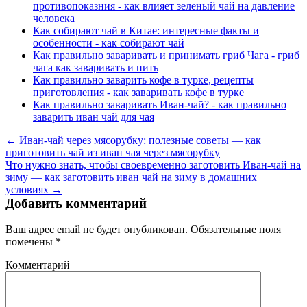
противопоказния - как влияет зеленый чай на давление
человека
Как собирают чай в Китае: интересные факты и
особенности - как собирают чай
Как правильно заваривать и принимать гриб Чага - гриб
чага как заваривать и пить
Как правильно заварить кофе в турке, рецепты
приготовления - как заваривать кофе в турке
Как правильно заваривать Иван-чай? - как правильно
заварить иван чай для чая
← Иван-чай через мясорубку: полезные советы — как
приготовить чай из иван чая через мясорубку
Что нужно знать, чтобы своевременно заготовить Иван-чай на
зиму — как заготовить иван чай на зиму в домашних
условиях →
Добавить комментарий
Ваш адрес email не будет опубликован.
Обязательные поля
помечены
*
Комментарий