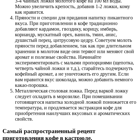
3-4 чайных ложки молотого кофе на 100 мл воды.
Можно увеличить крепость, добавив 1-2 ложки, кому
как нравится.
Пряности и специи для придания напитку пикантного
вкуса. При приготовлении в кофе традиционно
добавляют кардамон, гвоздику, корицу, имбирь,
кориандр, мускатный орех, ваниль, тмин, анис,
душистый перец, цитрусовую цедру. Советуем молоть
пряности перед добавлением, так как при длительном
хранении в молотом виде они теряют или меняют свой
аромат и полезные свойства. Начинайте
экспериментировать с малыми пропорциями (щепотка,
четверть чайной ложки и т.д.), старайтесь подчеркнуть
кофейный аромат, а не уничтожить его другим. Если
вам нравится вкус шоколада, можно добавить немного
какао-порошка.
Металлическая столовая ложка. Перед варкой ложку
следует охладить в морозилке. При помешивании
готовящегося напитка холодной ложкой понижается его
температура, и продлевается экстракция кофе для
приобретения наилучших вкусовых и ароматических
свойств.
Самый распространенный рецепт
приготовления кофе в кастрюле.