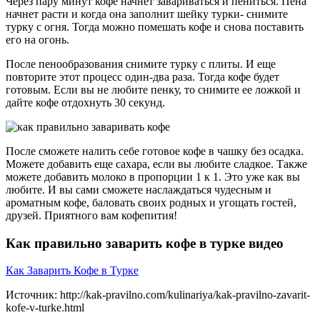
Через пару минут кофе начнет завариваться и пениться. Пена
начнет расти и когда она заполнит шейку турки- снимите
турку с огня. Тогда можно помешать кофе и снова поставить
его на огонь.
После пенообразования снимите турку с плиты. И еще
повторите этот процесс один-два раза. Тогда кофе будет
готовым. Если вы не любите пенку, то снимите ее ложкой и
дайте кофе отдохнуть 30 секунд.
После сможете налить себе готовое кофе в чашку без осадка.
Можете добавить еще сахара, если вы любите сладкое. Также
можете добавить молоко в пропорции 1 к 1. Это уже как вы
любите. И вы сами сможете наслаждаться чудесным и
ароматным кофе, баловать своих родных и угощать гостей,
друзей. Приятного вам кофепития!
Как правильно заварить кофе в турке видео
Как Заварить Кофе в Турке
Источник: http://kak-pravilno.com/kulinariya/kak-pravilno-zavarit-
kofe-v-turke.html