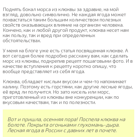
Поднять бокал морса из клюквы за здравие, на мой
взгляд, довольно символично. Не каждая ягода может
похвастаться таким большим количеством полезных
свойств оказывающих влияние на организм человека.
Кончено, как и любой другой продукт, клюква несет нам
как пользу, так и вред при определенных
обстоятельствах.
У меня на блоге уже есть статья посвященная клюкве. А
вот сегодня более подробно расскажу вам, как сделать
морс из клюквы, подкрепив рецепт пошаговыми фото. И в
качестве вступления к рецепту коротко опишу, что
вообще представляет из себя ягода.
Клюква, обладает кислым вкусом и чем-то напоминает
калину. Поэтому есть горстями, как другие лесные ягоды,
её вряд ли получится. Но зато кисель или морс,
приготовленный из клюквы вне конкуренции, как по
вкусовым качествам, так и по полезности.
Вот и пришла, осенняя пора! Поспела клюква на
болоте. Покрыта огоньками глухомань-дыра.
Лесная ягода в России с давних лет в почете.