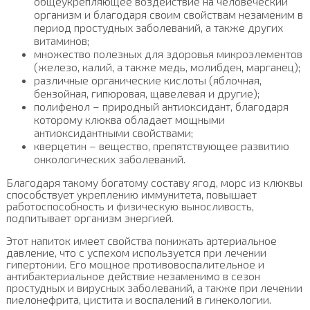
общеукрепляющее воздействие на человеческий
организм и благодаря своим свойствам незаменим в
период простудных заболеваний, а также других
витаминов;
множество полезных для здоровья микроэлементов
(железо, калий, а также медь, молибден, марганец);
различные органические кислоты (яблочная,
бензойная, гипюровая, щавелевая и другие);
полифенол – природный антиоксидант, благодаря
которому клюква обладает мощными
антиоксидантными свойствами;
кверцетин – вещество, препятствующее развитию
онкологических заболеваний.
Благодаря такому богатому составу ягод, морс из клюквы
способствует укреплению иммунитета, повышает
работоспособность и физическую выносливость,
подпитывает организм энергией.
Этот напиток имеет свойства понижать артериальное
давление, что с успехом используется при лечении
гипертонии. Его мощное противовоспалительное и
антибактериальное действие незаменимо в сезон
простудных и вирусных заболеваний, а также при лечении
пиелонефрита, цистита и воспалений в гинекологии.