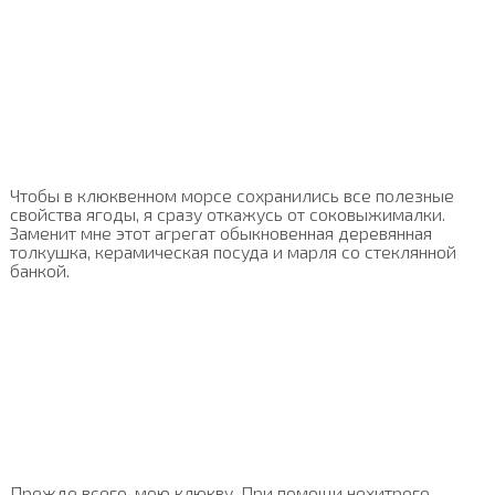
Чтобы в клюквенном морсе сохранились все полезные
свойства ягоды, я сразу откажусь от соковыжималки.
Заменит мне этот агрегат обыкновенная деревянная
толкушка, керамическая посуда и марля со стеклянной
банкой.
Прежде всего, мою клюкву. При помощи нехитрого