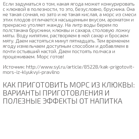
Если задуматься о том, какая ягода может конкурировать
с клюквой в полезности, то это, безусловно, брусника. Она
не такая сочная, но зато и не такая кислая, а морс из смеси
этих плодов отличается насыщенным вкусом, ароматом и
прекрасно утоляет жажду. На литр воды берем по
полстакана брусники, клюквы и сахара, столовую ложку
мяты. Воду кипятим, растворяем в ней сахар и бросаем
мяту. Даем настояться минут пятнадцать. Тем временем
ягоду измельчаем доступным способом и добавляем в
почти остывший настой. Даем постоять полчаса и
процеживаем. Морс готов!
Источник: http://www.syl.ru/article/85228/kak-prigotovit-
mors-iz-klyukvyi-pravilno
КАК ПРИГОТОВИТЬ МОРС ИЗ КЛЮКВЫ:
ВАРИАНТЫ ПРИГОТОВЛЕНИЯ И
ПОЛЕЗНЫЕ ЭФФЕКТЫ ОТ НАПИТКА