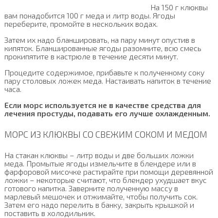
На 150 г клюквы
вам понадобится 100 г меда и литр воды. Ягоды
переберите, промойте в нескольких водах.
Затем их надо бланшировать, на пару минут опустив в
кипяток. Бланшированные ягоды разомните, всю смесь
прокипятите в кастрюле в течение десяти минут.
Процедите содержимое, прибавьте к полученному соку
пару столовых ложек меда. Настаивать напиток в течение
часа.
Если морс используется не в качестве средства для
лечения простуды, подавать его лучше охлажденным.
МОРС ИЗ КЛЮКВЫ СО СВЕЖИМ СОКОМ И МЕДОМ
На стакан клюквы – литр воды и две больших ложки
меда. Промытые ягоды измельчите в блендере или в
фарфоровой мисочке растирайте при помощи деревянной
ложки – некоторые считают, что блендер ухудшает вкус
готового напитка. Заверните полученную массу в
марлевый мешочек и отжимайте, чтобы получить сок.
Затем его надо перелить в банку, закрыть крышкой и
поставить в холодильник.