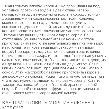
Берем спелую клюкву, хорошенько промываем ее под
холодной проточной водой и даем стечь. Теперь
помещаем ягоду в глубокую емкость и хорошо толчем
деревянным или керамическим пестиком. Конечно,
можно измельчить ягоду блендером, но, учитывая
высокое содержание в ней кислот, лучше избегать
контакта мякоти с металлическими частями механизма.
Полученную кашицу отжимаем через марлю. Сок
отставляем (он нам понадобится на конечном этапе
приготовления такого замечательного напитка, как морс
из клюквы), а мякоть засыпаем сахаром и заливаем
водой. Пропорции следующие: на стакан пюре клюквы
берем полстакана сахара и литр воды. Ставим нашу смесь
на плиту и, помешивая, чтобы растворился сахар, доводим
ее до кипения и кипятим не больше двух минут. Даем
нашей смеси остынуть, процеживаем ее и смешиваем с
соком. Этим же способом можно приготовить морс из
замороженной клюквы. Рецепт его отличается лишь тем,
что ягоду нужно предварительно разморозить. Кстати,
заморозка, пожалуй, лучший способ хранения любой
ягоды. Главный его минус – фрукты и овощи занимают
очень много места в морозильной камере.
КАК ПРИГОТОВИТЬ МОРС ИЗ КЛЮКВЫ С
МЕДОМ?