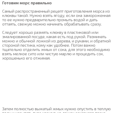
Готовим морс правильно
Самый распространенный рецепт приготовления морса из
клюквы такой. Нужно взять ягоду, если она замороженная
то ее нужно предварительно промыть водой и дать
оттаять, свежую можно начинать обрабатывать сразу.
Следует хорошо размять клюкву в пластиковой или
эмалированной посуде, какая есть под рукой. Разминать
можно и обычной ложкой из дерева, и руками, и обратной
стороной пестика, кому как удобнее. Потом важно
тщательно отделить жмых от сока, для этого необходимо
взять мелкое сито или чистую марлю и процедить сок,
хорошенько его отжимая.
Затем полностью выжатый жмых нужно опустить в теплую
воду и насыпать туда несколько ложек сахарного песка,