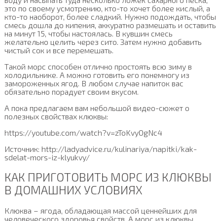
это по своему усмотрению, кто-то хочет более кислый, а
кто-то наоборот, более сладкий. Нужно подождать, чтобы
смесь дошла до кипения, аккуратно размешать и оставить
на минут 15, чтобы настоялась. В кувшин смесь
желательно целить через сито. Затем нужно добавить
чистый сок и все перемешать.
Такой морс способен отлично простоять всю зиму в
холодильнике. А можно готовить его понемногу из
замороженных ягод. В любом случае напиток вас
обязательно порадует своим вкусом.
А пока предлагаем вам небольшой видео-сюжет о
полезных свойствах клюквы:
https://youtube.com/watch?v=zToKvyOgNc4
Источник: http://ladyadvice.ru/kulinariya/napitki/kak-
sdelat-mors-iz-klyukvy/
КАК ПРИГОТОВИТЬ МОРС ИЗ КЛЮКВЫ
В ДОМАШНИХ УСЛОВИЯХ
Клюква – ягода, обладающая массой ценнейших для
человеческого здоровья свойств. А морс из клюквы,