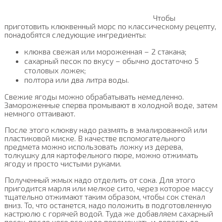
Чтобы
приготовить клюквенный морс по классическому рецепту,
понадобятся следующие ингредиенты:
клюква свежая или мороженная – 2 стакана;
сахарный песок по вкусу – обычно достаточно 5
столовых ложек;
полтора или два литра воды.
Свежие ягоды можно обрабатывать немедленно.
Замороженные сперва промывают в холодной воде, затем
немного оттаивают.
После этого клюкву надо размять в эмалированной или
пластиковой миске. В качестве вспомогательного
предмета можно использовать ложку из дерева,
толкушку для картофельного пюре, можно отжимать
ягоду и просто чистыми руками.
Полученный жмых надо отделить от сока. Для этого
пригодится марля или мелкое сито, через которое массу
тщательно отжимают таким образом, чтобы сок стекал
вниз. То, что останется, надо положить в подготовленную
кастрюлю с горячей водой. Туда же добавляем сахарный
песок, после чего все надо перемешать и довести до