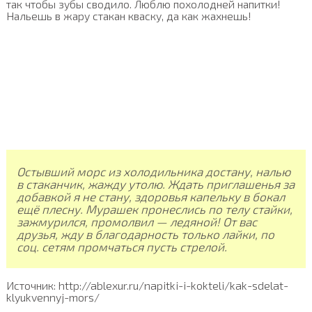
так чтобы зубы сводило. Люблю похолодней напитки!
Нальешь в жару стакан кваску, да как жахнешь!
Остывший морс из холодильника достану, налью
в стаканчик, жажду утолю. Ждать приглашенья за
добавкой я не стану, здоровья капельку в бокал
ещё плесну. Мурашек пронеслись по телу стайки,
зажмурился, промолвил — ледяной! От вас
друзья, жду в благодарность только лайки, по
соц. сетям промчаться пусть стрелой.
Источник: http://ablexur.ru/napitki-i-kokteli/kak-sdelat-
klyukvennyj-mors/