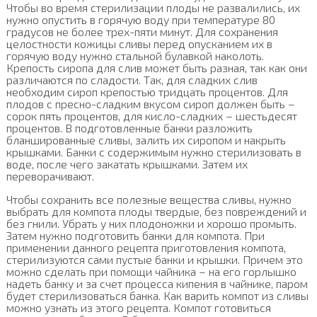
Чтобы во время стерилизации плоды не развалились, их
нужно опустить в горячую воду при температуре 80
градусов не более трех-пяти минут. Для сохранения
целостности кожицы сливы перед опусканием их в
горячую воду нужно стальной булавкой наколоть.
Крепость сиропа для слив может быть разная, так как они
различаются по сладости. Так, для сладких слив
необходим сироп крепостью тридцать процентов. Для
плодов с пресно-сладким вкусом сироп должен быть –
сорок пять процентов, для кисло-сладких – шестьдесят
процентов. В подготовленные банки разложить
бланшированные сливы, залить их сиропом и накрыть
крышками. Банки с содержимым нужно стерилизовать в
воде, после чего закатать крышками. Затем их
переворачивают.
Чтобы сохранить все полезные вещества сливы, нужно
выбрать для компота плоды твердые, без повреждений и
без гнили. Убрать у них плодоножки и хорошо промыть.
Затем нужно подготовить банки для компота. При
применении данного рецепта приготовления компота,
стерилизуются сами пустые банки и крышки. Причем это
можно сделать при помощи чайника – на его горлышко
надеть банку и за счет процесса кипения в чайнике, паром
будет стерилизоваться банка. Как варить компот из сливы
можно узнать из этого рецепта. Компот готовиться