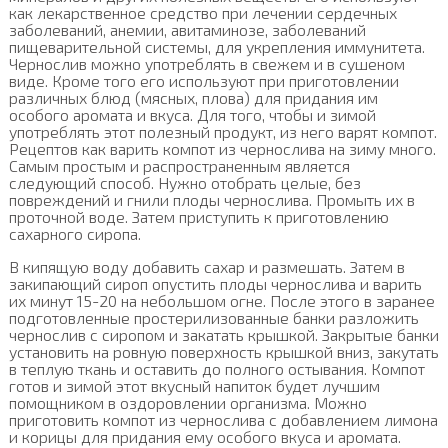
как лекарственное средство при лечении сердечных
заболеваний, анемии, авитаминозе, заболеваний
пищеварительной системы, для укрепления иммунитета.
Чернослив можно употреблять в свежем и в сушеном
виде. Кроме того его используют при приготовлении
различных блюд (мясных, плова) для придания им
особого аромата и вкуса. Для того, чтобы и зимой
употреблять этот полезный продукт, из него варят компот.
Рецептов как варить компот из чернослива на зиму много.
Самым простым и распространенным является
следующий способ. Нужно отобрать целые, без
повреждений и гнили плоды чернослива. Промыть их в
проточной воде. Затем приступить к приготовлению
сахарного сиропа.
В кипящую воду добавить сахар и размешать. Затем в
закипающий сироп опустить плоды чернослива и варить
их минут 15-20 на небольшом огне. После этого в заранее
подготовленные простерилизованные банки разложить
чернослив с сиропом и закатать крышкой. Закрытые банки
установить на ровную поверхность крышкой вниз, закутать
в теплую ткань и оставить до полного остывания. Компот
готов и зимой этот вкусный напиток будет лучшим
помощником в оздоровлении организма. Можно
приготовить компот из чернослива с добавлением лимона
и корицы для придания ему особого вкуса и аромата.