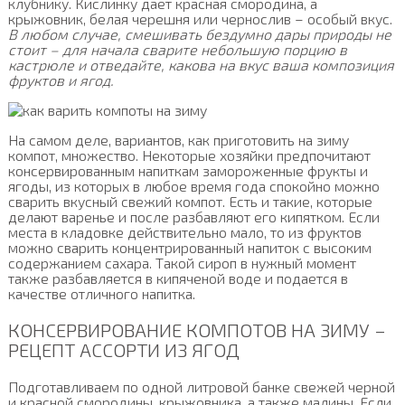
клубнику. Кислинку дает красная смородина, а
крыжовник, белая черешня или чернослив – особый вкус.
В любом случае, смешивать бездумно дары природы не
стоит – для начала сварите небольшую порцию в
кастрюле и отведайте, какова на вкус ваша композиция
фруктов и ягод.
На самом деле, вариантов, как приготовить на зиму
компот, множество. Некоторые хозяйки предпочитают
консервированным напиткам замороженные фрукты и
ягоды, из которых в любое время года спокойно можно
сварить вкусный свежий компот. Есть и такие, которые
делают варенье и после разбавляют его кипятком. Если
места в кладовке действительно мало, то из фруктов
можно сварить концентрированный напиток с высоким
содержанием сахара. Такой сироп в нужный момент
также разбавляется в кипяченой воде и подается в
качестве отличного напитка.
КОНСЕРВИРОВАНИЕ КОМПОТОВ НА ЗИМУ –
РЕЦЕПТ АССОРТИ ИЗ ЯГОД
Подготавливаем по одной литровой банке свежей черной
и красной смородины, крыжовника, а также малины. Если