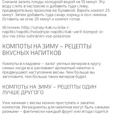
Сначала залить плоды холодной водой на 10 минут. Эту
воду слить в кастрюлю и добавить туда сливу,
предварительно проколов ее булавкой. Варить компот 25
минут. Затем добавить туда сахар, корицу и пол-лимона.
Оставить на огне 20 минут и компот готов.
Источник: http://uznay-kak.ru/eda-i-
napitki/napitki/holodnyie-napitki/kak-varit-kompot-iz-
sliv-na-zimu-sohranim-vse-poleznoe
КОМПОТЫ НА ЗИМУ – РЕЦЕПТЫ
ВКУСНЫХ НАПИТКОВ
Компоты в кладовке – залог уютных вечеров в кругу
семьи, когда все распивают ароматный напиток и
предвкушают наступление весны. Чем больше вы
заготовите, тем больше таких вечеров будет.
КОМПОТЫ НА ЗИМУ – РЕЦЕПТЫ ОДИН
ЛУЧШЕ ДРУГОГО
Уже начиная с весны можно приступать к закатке
компотов. Ингредиенты для напитков могут быть самыми
разными – фактически каждый фрукт или ягода годится