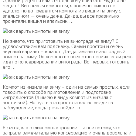
О, какой рецепт я вам сегодня хочу показать! Чудо, а не
рецепт! Вишневым компотом, я конечно, никого не
удивлю, но вот рецептом компота из вишни на зиму с
апельсином — очень даже. Да-да, вы все правильно
прочитали: вишня и апельсин. …
Не знаете, что приготовить из винограда на зиму? С
удовольствием вам подскажу. Самый простой и очень
вкусный вариант – компот. Да-да, именно виноградный
компот на зиму. Он хорошо во всех отношениях, если речь
идет о консервировании винограда. Во-первых, готовить
его …
Компот из кизила на зиму – один из самых простых, если
говорить о способе приготовления и подготовке
ингредиентов (я имею в виду компот из кизила с
косточкой). Но пусть эта простота вас не введет в
заблуждение, когда речь пойдет о …
Я сегодня в отличном настроении – а все потому, что
закрыла замечательную консервацию и очень довольна и