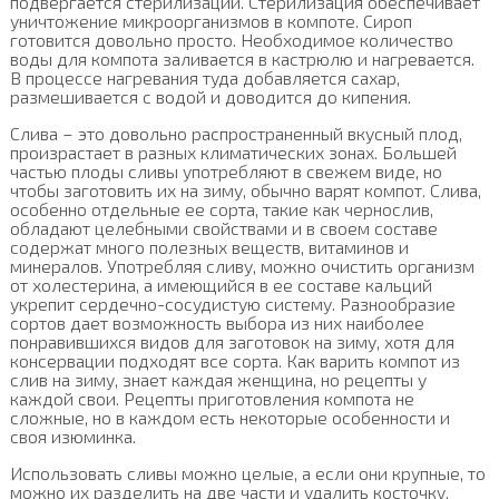
подвергается стерилизации. Стерилизация обеспечивает
уничтожение микроорганизмов в компоте. Сироп
готовится довольно просто. Необходимое количество
воды для компота заливается в кастрюлю и нагревается.
В процессе нагревания туда добавляется сахар,
размешивается с водой и доводится до кипения.
Слива – это довольно распространенный вкусный плод,
произрастает в разных климатических зонах. Большей
частью плоды сливы употребляют в свежем виде, но
чтобы заготовить их на зиму, обычно варят компот. Слива,
особенно отдельные ее сорта, такие как чернослив,
обладают целебными свойствами и в своем составе
содержат много полезных веществ, витаминов и
минералов. Употребляя сливу, можно очистить организм
от холестерина, а имеющийся в ее составе кальций
укрепит сердечно-сосудистую систему. Разнообразие
сортов дает возможность выбора из них наиболее
понравившихся видов для заготовок на зиму, хотя для
консервации подходят все сорта. Как варить компот из
слив на зиму, знает каждая женщина, но рецепты у
каждой свои. Рецепты приготовления компота не
сложные, но в каждом есть некоторые особенности и
своя изюминка.
Использовать сливы можно целые, а если они крупные, то
можно их разделить на две части и удалить косточку.