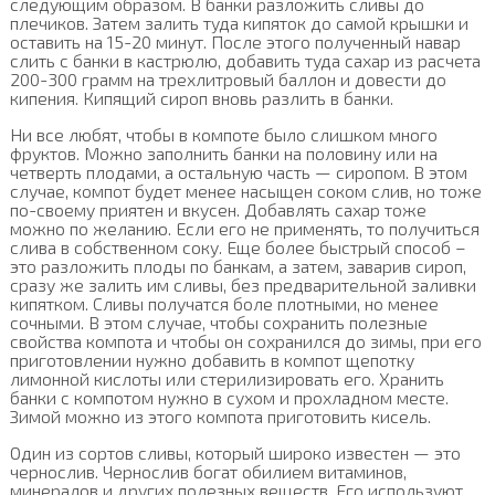
следующим образом. В банки разложить сливы до
плечиков. Затем залить туда кипяток до самой крышки и
оставить на 15-20 минут. После этого полученный навар
слить с банки в кастрюлю, добавить туда сахар из расчета
200-300 грамм на трехлитровый баллон и довести до
кипения. Кипящий сироп вновь разлить в банки.
Ни все любят, чтобы в компоте было слишком много
фруктов. Можно заполнить банки на половину или на
четверть плодами, а остальную часть — сиропом. В этом
случае, компот будет менее насыщен соком слив, но тоже
по-своему приятен и вкусен. Добавлять сахар тоже
можно по желанию. Если его не применять, то получиться
слива в собственном соку. Еще более быстрый способ –
это разложить плоды по банкам, а затем, заварив сироп,
сразу же залить им сливы, без предварительной заливки
кипятком. Сливы получатся боле плотными, но менее
сочными. В этом случае, чтобы сохранить полезные
свойства компота и чтобы он сохранился до зимы, при его
приготовлении нужно добавить в компот щепотку
лимонной кислоты или стерилизировать его. Хранить
банки с компотом нужно в сухом и прохладном месте.
Зимой можно из этого компота приготовить кисель.
Один из сортов сливы, который широко известен — это
чернослив. Чернослив богат обилием витаминов,
минералов и других полезных веществ. Его используют