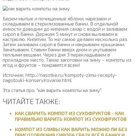
Берем мытые и почищенные яблоки, нарезаем и
складываем в стерилизованные банки. В отдельной
емкости доводим до кипения сахар с водой и заливаем
сироп в банки. Держим 5 минут и снова выливаем в
кастрюлю. Кипятим. То же самое делаем несколько раз.
Затем заливаем сироп в банки и накрываем крышками.
Закатываем. Ставим банки вверх дном и укутываем
теплыми вещами. Через дня 3 перекладываем в
прохладное место. Такие заготовки на зиму – компоты из
ягод и фруктов – понравятся всем!
Источник: http://nasotke.ru/kompoty-zimu-recepty-
zagotovki-konservirovanie.html
Эта статья про: "как варить компоты на зиму".
ЧИТАЙТЕ ТАКЖЕ:
КАК СВАРИТЬ КОМПОТ ИЗ СУХОФРУКТОВ - КАК
ПРАВИЛЬНО ВАРИТЬ КОМПОТ ИЗ СУХОФРУКТОВ
КОМПОТ ИЗ СЛИВЫ КАК ВАРИТЬ МОЖНО ЛИ БЕЗ
ПРИГОТОВЛЕНИЯ СИРОПА,СРАЗУ ВСЁ В БАНКУ И