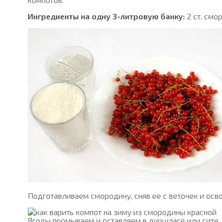
Ингредиенты на одну 3-литровую банку:
2 ст. смор
Подготавливаем смородину, сняв ее с веточек и осво
Ягоды промываем и оставляем в дуршлаге или сите, 