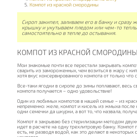
Компот из красной смородины
Сироп закипел, заливаем его в банку и сразу 
крышку и укутываем пледом или чем-то теплы
самостоятельно в тепле до остывания.
КОМПОТ ИЗ КРАСНОЙ СМОРОДИНЫ
Мои знакомые почти все перестали закрывать компот
сварить из замороженных, чем возиться в жару с кип
хотя вкус консервированного компота от только что 
Все-таки ягодки в сиропе до зимы поплавают, весь св
компота получается – одно удовольствие!
Один из любимых компотов в нашей семье – из крас
непременно: желе, компот и кисель из жмыха после 
одни семечки да шкурки, а вот то, что назвала, полу
Компот я закрываю без стерилизации методом двухк
идет в расчете на одну трехлитровую банку. Компот 
есть, не разводя водой, как это делают в некоторых
компотов.