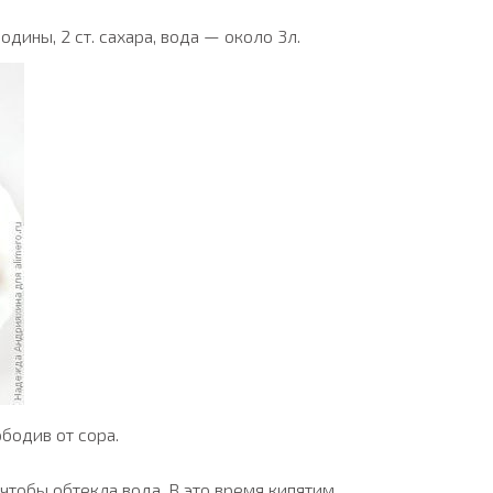
одины, 2 ст. сахара, вода — около 3л.
бодив от сора.
чтобы обтекла вода. В это время кипятим