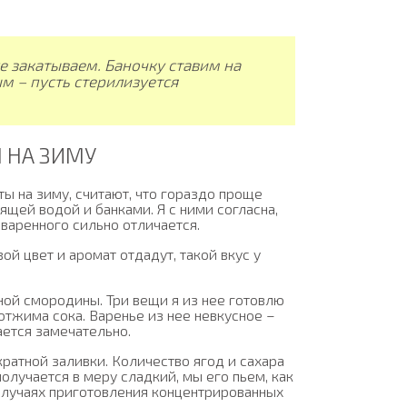
же закатываем. Баночку ставим на
м – пусть стерилизуется
 НА ЗИМУ
ы на зиму, считают, что гораздо проще
ящей водой и банками. Я с ними согласна,
сваренного сильно отличается.
ой цвет и аромат отдадут, такой вкус у
ной смородины. Три вещи я из нее готовлю
отжима сока. Варенье из нее невкусное –
чается замечательно.
ратной заливки. Количество ягод и сахара
получается в меру сладкий, мы его пьем, как
 случаях приготовления концентрированных