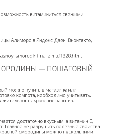
ть возможность витаминиться свежими
ницы Алимеро в Яндекс Дзен, Вконтакте,
rasnoy-smorodini-na-zimu.11828.html
СМОРОДИНЫ — ПОШАГОВЫЙ
рый можно купить в магазине или
отовке компота, необходимо учитывать:
олжительность хранения напитка.
ается достаточно вкусным, а витамин С,
. Главное не разрушить полезные свойства
з красной смородины можно несколькими