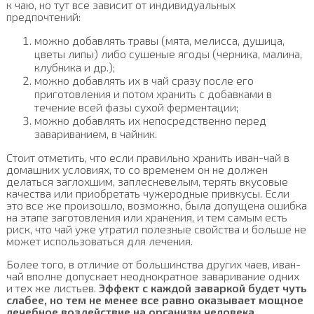
к чаю, но тут все зависит от индивидуальных
предпочтений:
можно добавлять травы (мята, мелисса, душица,
цветы липы) либо сушеные ягоды (черника, малина,
клубника и др.);
можно добавлять их в чай сразу после его
приготовления и потом хранить с добавками в
течение всей фазы сухой ферментации;
можно добавлять их непосредственно перед
завариванием, в чайник.
Стоит отметить, что если правильно хранить иван-чай в
домашних условиях, то со временем он не должен
делаться заглохшим, заплесневелым, терять вкусовые
качества или приобретать чужеродные привкусы. Если
это все же произошло, возможно, была допущена ошибка
на этапе заготовления или хранения, и тем самым есть
риск, что чай уже утратил полезные свойства и больше не
может использоваться для лечения.
Более того, в отличие от большинства других чаев, иван-
чай вполне допускает неоднократное заваривание одних
и тех же листьев.
Эффект с каждой заваркой будет чуть
слабее, но тем не менее все равно оказывает мощное
лечебное воздействие на организм человека
.