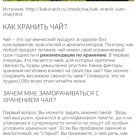
Источник: http://kakxranit.ru/medicina/kak-xranit-ivan-
chaj.html
КАК ХРАНИТЬ ЧАЙ?
Чай – это органический продукт, в идеале без
консервантов, красителей и ароматизаторов. Поэтому, как
любой продукт питания, чай имеет свой ограниченный
срок годности и
рекомендации по хранению
. В первую
очередь, это касается чаев, для которых критична
свежесть, пуэры умышленно упустим. Какие факторы
хранения негативно влияют на свойства чая? Как можно
сохранить весеннюю свежесть чаев? (поверьте, это не
трудно) Обо всем этом читайте ниже.
ЗАЧЕМ МНЕ ЗАМОРАЧИВАТЬСЯ С
ХРАНЕНИЕМ ЧАЯ?
Первый вопрос Вы можете задать именно такой.
“Ведь
чай высушен, хранится в целлофановом пакете, да и на
упаковках в супермаркете ничего не пишут об особых
условиях хранения чая”
. Если Вы пробовали свежий и
аналогичный, но “старый”, Вы понимаете, о чем речь, как