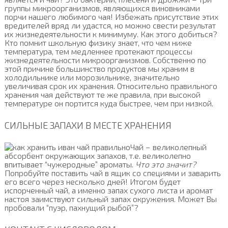
группы микроорганизмов, являющихся виновниками
порчи нашего любимого чая! Избежать присутствие этих
вредителей вряд ли удастся, но можно свести результат
их жизнедеятельности к минимуму. Как этого добиться?
Кто помнит школьную физику знает, что чем ниже
температура, тем медленнее протекают процессы
жизнедеятельности микроорганизмов. Собственно по
этой причине большинство продуктов мы храним в
холодильнике или морозильнике, значительно
увеличивая срок их хранения. Относительно правильного
хранения чая действуют те же правила, при высокой
температуре он портится куда быстрее, чем при низкой.
СИЛЬНЫЕ ЗАПАХИ В МЕСТЕ ХРАНЕНИЯ
Чай – великолепный
абсорбент окружающих запахов, т.е. великолепно
впитывает “чужеродные” ароматы.
Что это значит?
Попробуйте поставить чай в ящик со специями и заварить
его всего через несколько дней! Итогом будет
испорченный чай, а именно запах сухого листа и аромат
настоя заимствуют сильный запах окружения. Может Вы
пробовали “пуэр, пахнущий рыбой”?