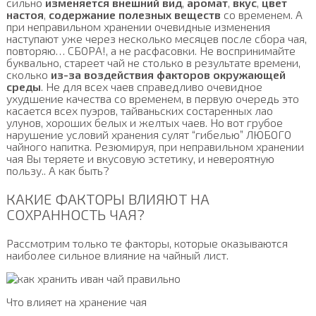
сильно
изменяется внешний вид
,
аромат
,
вкус
,
цвет
настоя
,
содержание полезных веществ
со временем. А
при неправильном хранении очевидные изменения
наступают уже через несколько месяцев после сбора чая,
повторяю… СБОРА!, а не расфасовки. Не воспринимайте
буквально, стареет чай не столько в результате времени,
сколько
из-за воздействия факторов окружающей
среды
. Не для всех чаев справедливо очевидное
ухудшение качества со временем, в первую очередь это
касается всех пуэров, тайваньских состаренных лао
улунов, хороших белых и желтых чаев. Но вот грубое
нарушение условий хранения сулят “гибелью” ЛЮБОГО
чайного напитка. Резюмируя, при неправильном хранении
чая Вы теряете и вкусовую эстетику, и невероятную
пользу.. А как быть?
КАКИЕ ФАКТОРЫ ВЛИЯЮТ НА
СОХРАННОСТЬ ЧАЯ?
Рассмотрим только те факторы, которые оказываются
наиболее сильное влияние на чайный лист.
Что влияет на хранение чая