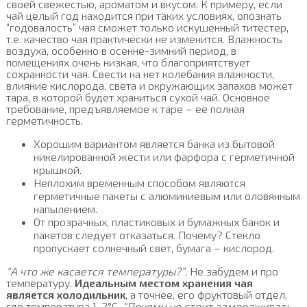
своей свежестью, ароматом и вкусом. К примеру, если
чай целый год находится при таких условиях, опознать
“годовалость” чая сможет только искушенный титестер,
т.е. качество чая практически не изменится. Влажность
воздуха, особенно в осенне-зимний период, в
помещениях очень низкая, что благоприятствует
сохранности чая. Свести на нет колебания влажности,
влияние кислорода, света и окружающих запахов может
тара, в которой будет храниться сухой чай. Основное
требование, предъявляемое к таре – ее полная
герметичность.
Хорошим вариантом является банка из бытовой
никелированной жести или фарфора с герметичной
крышкой.
Неплохим временным способом являются
герметичные пакеты с алюминиевым или оловянным
напылением.
От прозрачных, пластиковых и бумажных банок и
пакетов следует отказаться. Почему? Стекло
пропускает солнечный свет, бумага – кислород.
“А что же касается температуры?”
. Не забудем и про
температуру.
Идеальным местом хранения чая
является холодильник
, а точнее, его фруктовый отдел,
где температура 1-2°С.
“Почему не стоит замораживать