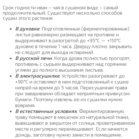
Срок годности иван – чая в сушеном виде – самый
продолжительный. Существуют несколько способов
сушки этого растения.
В духовке
. Подготовленные (ферментированные)
листья равномерно размещают на противне и
выдерживают в разогретой до +95°С — +110°С
духовке в течение 1 часа. Дверцу плотно закрывать
не следует для выхода испарений.
В русской печи
. Когда дрова полностью прогорят,
противень с сырьем выдерживают над горячими
углями до полного высыхания листьев.
В электросушилке
. Устройство разогревают до
+90°С и оставляют в нем подготовленный к сушке
кипрей на время до 5 часов. Пересушенная трава
при заваривании обладает неприятным привкусом
бумаги. Поэтому извлечь ее из сушилки нужно
вовремя.
В естественных условиях
. Ферментированную
траву помещают в мешочек из натуральной ткани,
вывешивают в закрытом от солнца, проветриваемом
месте и регулярно перемешивают. Если начнется
дождь, заготовку нужно занести в помещение.