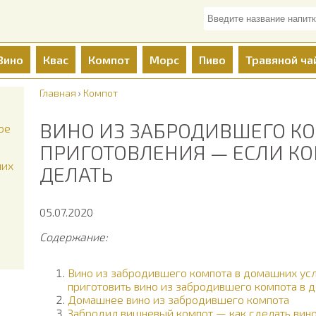
Вино
Квас
Компот
Морс
Пиво
Травяной ча
Главная
›
Компот
ВИНО ИЗ ЗАБРОДИВШЕГО КО
ое
ПРИГОТОВЛЕНИЯ — ЕСЛИ КО
них
ДЕЛАТЬ
05.07.2020
Содержание:
Вино из забродившего компота в домашних усл
приготовить вино из забродившего компота в 
Домашнее вино из забродившего компота
Забродил вишневый компот — как сделать вин