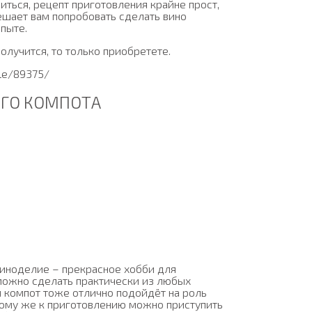
диться, рецепт приготовления крайне прост,
мешает вам попробовать сделать вино
пыте.
получится, то только приобретете.
cle/89375/
ГО КОМПОТА
иноделие – прекрасное хобби для
можно сделать практически из любых
я компот тоже отлично подойдёт на роль
тому же к приготовлению можно приступить