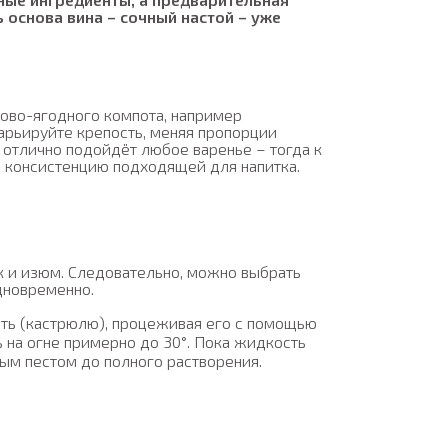
 основа вина – сочный настой – уже
ово-ягодного компота, например
арьируйте крепость, меняя пропорции
у отлично подойдёт любое варенье – тогда к
ь консистенцию подходящей для напитка.
к и изюм. Следовательно, можно выбрать
дновременно.
ть (кастрюлю), процеживая его с помощью
ь на огне примерно до 30°. Пока жидкость
ым пестом до полного растворения.