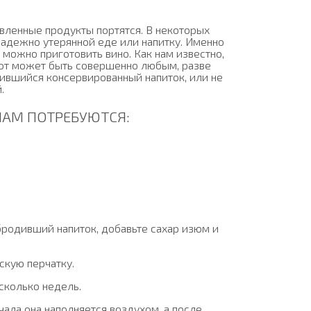
овленные продукты портятся. В некоторых
надежно утерянной еде или напитку. Именно
 можно приготовить вино. Как нам известно,
пот может быть совершенно любым, разве
тившийся консервированный напиток, или не
.
НАМ ПОТРЕБУЮТСЯ:
абродивший напиток, добавьте сахар изюм и
скую перчатку.
есколько недель.
чала она наполняется воздухом, а после