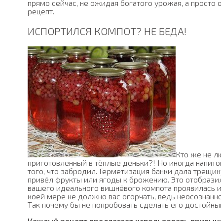
прямо сейчас, не ожидая богатого урожая, а просто
рецепт.
ИСПОРТИЛСЯ КОМПОТ? НЕ БЕДА!
Кто же не л
приготовленный в тёплые деньки?! Но иногда напиток
того, что забродил. Герметизация банки дала трещину
привёл фрукты или ягоды к брожению. Это отобразил
вашего идеального вишнёвого компота проявилась из
коей мере не должно вас огорчать, ведь неосознанно
Так почему бы не попробовать сделать его достойны
Каждый рецепт предлагает использовать привыч