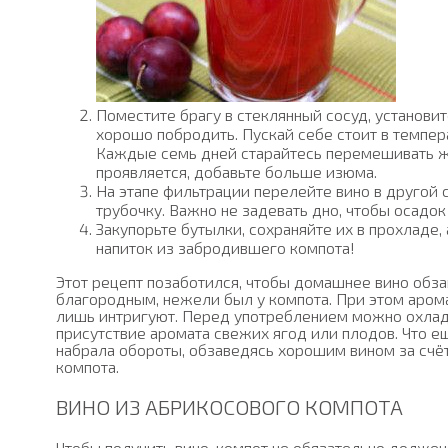
Поместите брагу в стеклянный сосуд, установит
хорошо побродить. Пускай себе стоит в темпер
Каждые семь дней старайтесь перемешивать ж
проявляется, добавьте больше изюма.
На этапе фильтрации перелейте вино в другой 
трубочку. Важно не задевать дно, чтобы осадок
Закупорьте бутылки, сохраняйте их в прохладе,
напиток из забродившего компота!
Этот рецепт позаботился, чтобы домашнее вино обз
благородным, нежели был у компота. При этом арома
лишь интригуют. Перед употреблением можно охлади
присутствие аромата свежих ягод или плодов. Что е
набрала обороты, обзаведясь хорошим вином за счё
компота.
ВИНО ИЗ АБРИКОСОВОГО КОМПОТА
Чтобы получить вино, компот не обязательно должен 