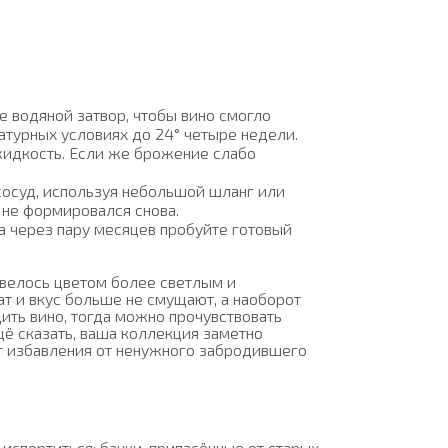
е водяной затвор, чтобы вино смогло
атурных условиях до 24° четыре недели.
идкость. Если же брожение слабо
сосуд, используя небольшой шланг или
 не формировался снова.
 а через пару месяцев пробуйте готовый
авелось цветом более светлым и
т и вкус больше не смущают, а наоборот
ть вино, тогда можно прочувствовать
щё сказать, ваша коллекция заметно
т избавления от ненужного забродившего
испортиться: банки, припасённые от старых