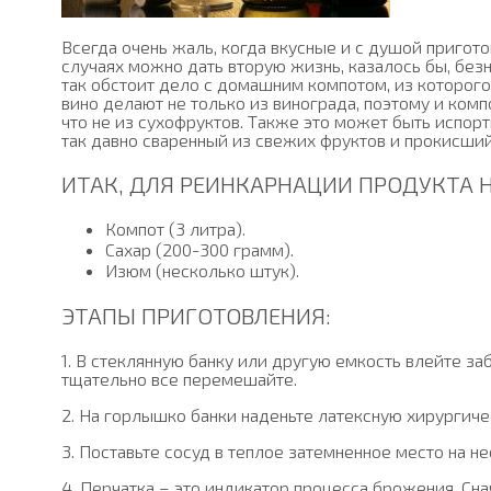
Всегда очень жаль, когда вкусные и с душой пригот
случаях можно дать вторую жизнь, казалось бы, без
так обстоит дело с домашним компотом, из которого
вино делают не только из винограда, поэтому и ком
что не из сухофруктов. Также это может быть испор
так давно сваренный из свежих фруктов и прокисший
ИТАК, ДЛЯ РЕИНКАРНАЦИИ ПРОДУКТА 
Компот (3 литра).
Сахар (200-300 грамм).
Изюм (несколько штук).
ЭТАПЫ ПРИГОТОВЛЕНИЯ:
1. В стеклянную банку или другую емкость влейте з
тщательно все перемешайте.
2. На горлышко банки наденьте латексную хирургиче
3. Поставьте сосуд в теплое затемненное место на н
4. Перчатка – это индикатор процесса брожения. Сна