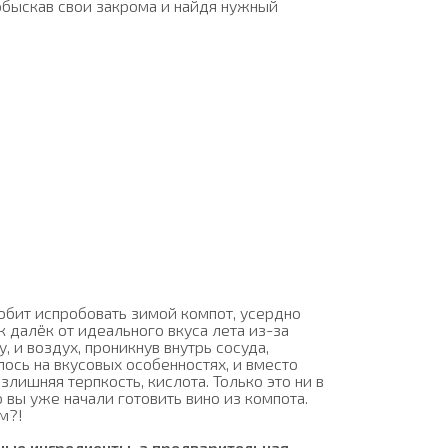
 обыскав свои закрома и найдя нужный
юбит испробовать зимой компот, усердно
 далёк от идеального вкуса лета из-за
, и воздух, проникнув внутрь сосуда,
ось на вкусовых особенностях, и вместо
лишняя терпкость, кислота. Только это ни в
 вы уже начали готовить вино из компота.
м?!
ные ингредиенты, а предварительная