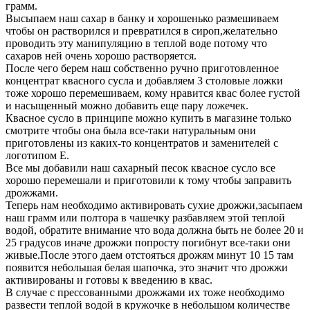
грамм.
Высыпаем наш сахар в банку и хорошенько размешиваем
чтобы он растворился и превратился в сироп,желательно
проводить эту манипуляцию в теплой воде потому что
сахаров ней очень хорошо растворяется.
После чего берем наш собственно ручно приготовленное
концентрат квасного сусла и добавляем 3 столовые ложки
тоже хорошо перемешиваем, кому нравится квас более густой
и насыщенный можно добавить еще пару ложечек.
Квасное сусло в принципе можно купить в магазине только
смотрите чтобы она была все-таки натуральным они
приготовлены из каких-то концентратов и заменителей с
логотипом Е.
Все мы добавили наш сахарный песок квасное сусло все
хорошо перемешали и приготовили к тому чтобы заправить
дрожжами.
Теперь нам необходимо активировать сухие дрожжи,засыпаем
наш грамм или полтора в чашечку разбавляем этой теплой
водой, обратите внимание что вода должна быть не более 20 и
25 градусов иначе дрожжи попросту погибнут все-таки они
живые.После этого даем отстояться дрожям минут 10 15 там
появится небольшая белая шапочка, это значит что дрожжи
активированы и готовы к введению в квас.
В случае с прессованными дрожжами их тоже необходимо
развести теплой водой в кружочке в небольшом количестве