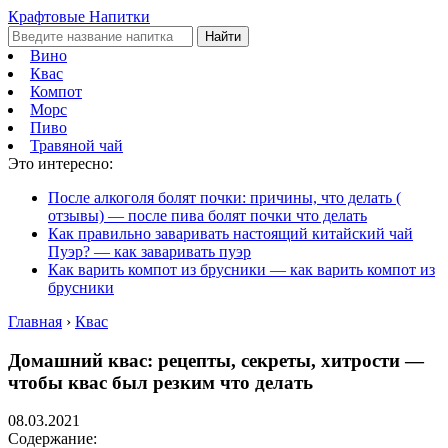
Крафтовые Напитки
Найти
Вино
Квас
Компот
Морс
Пиво
Травяной чай
Это интересно:
После алкоголя болят почки: причины, что делать (
отзывы) — после пива болят почки что делать
Как правильно заваривать настоящий китайский чай
Пуэр? — как заваривать пуэр
Как варить компот из брусники — как варить компот из
брусники
Главная
›
Квас
Домашний квас: рецепты, секреты, хитрости —
чтобы квас был резким что делать
08.03.2021
Содержание: