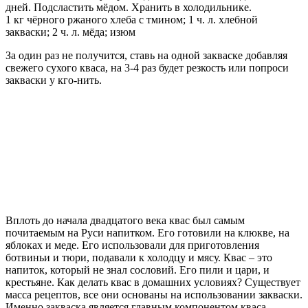
дней. Подсластить мёдом. Хранить в холодильнике.
1 кг чёрного ржаного хлеба с тмином; 1 ч. л. хлебной
закваски; 2 ч. л. мёда; изюм
За один раз не получится, ставь на одной закваске добавляя
свежего сухого кваса, на 3-4 раз будет резкость или попроси
закваски у кго-нить.
Вплоть до начала двадцатого века квас был самым
почитаемым на Руси напитком. Его готовили на клюкве, на
яблоках и меде. Его использовали для приготовления
ботвиньи и тюри, подавали к холодцу и мясу. Квас – это
напиток, который не знал сословий. Его пили и цари, и
крестьяне. Как делать квас в домашних условиях? Существует
масса рецептов, все они основаны на использовании закваски.
Именно закваска является главным компонентом кваса.