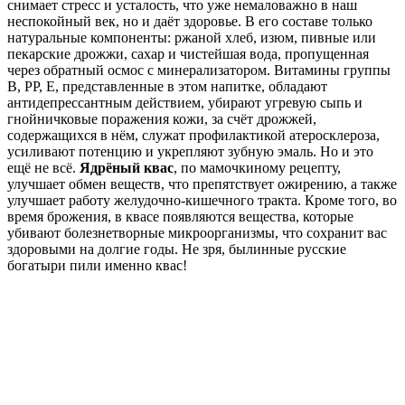
снимает стресс и усталость, что уже немаловажно в наш
неспокойный век, но и даёт здоровье. В его составе только
натуральные компоненты: ржаной хлеб, изюм, пивные или
пекарские дрожжи, сахар и чистейшая вода, пропущенная
через обратный осмос с минерализатором. Витамины группы
В, РР, Е, представленные в этом напитке, обладают
антидепрессантным действием, убирают угревую сыпь и
гнойничковые поражения кожи, за счёт дрожжей,
содержащихся в нём, служат профилактикой атеросклероза,
усиливают потенцию и укрепляют зубную эмаль. Но и это
ещё не всё.
Ядрёный квас
, по мамочкиному рецепту,
улучшает обмен веществ, что препятствует ожирению, а также
улучшает работу желудочно-кишечного тракта. Кроме того, во
время брожения, в квасе появляются вещества, которые
убивают болезнетворные микроорганизмы, что сохранит вас
здоровыми на долгие годы. Не зря, былинные русские
богатыри пили именно квас!