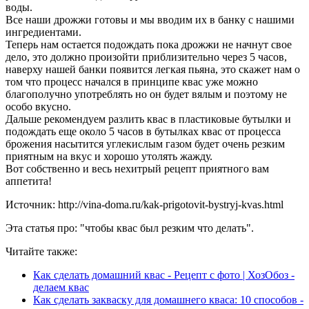
воды.
Все наши дрожжи готовы и мы вводим их в банку с нашими
ингредиентами.
Теперь нам остается подождать пока дрожжи не начнут свое
дело, это должно произойти приблизительно через 5 часов,
наверху нашей банки появится легкая пьяна, это скажет нам о
том что процесс начался в принципе квас уже можно
благополучно употреблять но он будет вялым и поэтому не
особо вкусно.
Дальше рекомендуем разлить квас в пластиковые бутылки и
подождать еще около 5 часов в бутылках квас от процесса
брожения насытится углекислым газом будет очень резким
приятным на вкус и хорошо утолять жажду.
Вот собственно и весь нехитрый рецепт приятного вам
аппетита!
Источник: http://vina-doma.ru/kak-prigotovit-bystryj-kvas.html
Эта статья про: "чтобы квас был резким что делать".
Читайте также:
Как сделать домашний квас - Рецепт с фото | ХозОбоз -
делаем квас
Как сделать закваску для домашнего кваса: 10 способов -