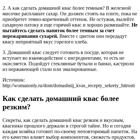
2. А как сделать домашний квас более темным? В железной
мисочке расплавьте сахар. Он должен стоять на плите, пока не
приобретет темно-коричневый оттенок. Не остужая, вылейте
сахарную патоку в еще горячий квас и хорошо размешайте.
Не
пытайтесь сделать напиток более темным за счет
пережаривания сухарей.
Вместе с цветом они передадут
квасу неприятный вкус горелого хлеба.
3. Домашний квас следует готовить в посуде, которая не
вступает во взаимодействие с ингредиентами, то есть не
окисляется. Подойдут стеклянные бутыли и банки, кастрюли
из нержавеющей стали или эмалированные.
Источник:
http://womanonly.ru/dom/domashnij_kvas_recepty_sekrety_hitrosti
Как сделать домашний квас более
резким?
Секреты, как сделать домашний квас резким и вкусным,
квасники прошлого держали в строгой тайне. Но и сегодня
каждая хозяйка готовит по-своему неповторимый напиток. На
его качество влияет выбор компонентов, свежесть продуктов,