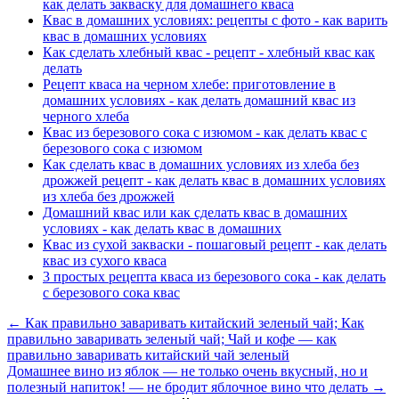
как делать закваску для домашнего кваса
Квас в домашних условиях: рецепты с фото - как варить
квас в домашних условиях
Как сделать хлебный квас - рецепт - хлебный квас как
делать
Рецепт кваса на черном хлебе: приготовление в
домашних условиях - как делать домашний квас из
черного хлеба
Квас из березового сока с изюмом - как делать квас с
березового сока с изюмом
Как сделать квас в домашних условиях из хлеба без
дрожжей рецепт - как делать квас в домашних условиях
из хлеба без дрожжей
Домашний квас или как сделать квас в домашних
условиях - как делать квас в домашних
Квас из сухой закваски - пошаговый рецепт - как делать
квас из сухого кваса
3 простых рецепта кваса из березового сока - как делать
с березового сока квас
← Как правильно заваривать китайский зеленый чай; Как
правильно заваривать зеленый чай; Чай и кофе — как
правильно заваривать китайский чай зеленый
Домашнее вино из яблок — не только очень вкусный, но и
полезный напиток! — не бродит яблочное вино что делать →