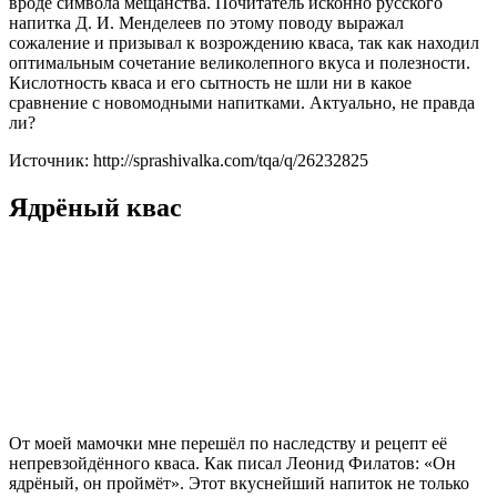
вроде символа мещанства. Почитатель исконно русского
напитка Д. И. Менделеев по этому поводу выражал
сожаление и призывал к возрождению кваса, так как находил
оптимальным сочетание великолепного вкуса и полезности.
Кислотность кваса и его сытность не шли ни в какое
сравнение с новомодными напитками. Актуально, не правда
ли?
Источник: http://sprashivalka.com/tqa/q/26232825
Ядрёный квас
От моей мамочки мне перешёл по наследству и рецепт её
непревзойдённого кваса. Как писал Леонид Филатов: «Он
ядрёный, он проймёт». Этот вкуснейший напиток не только