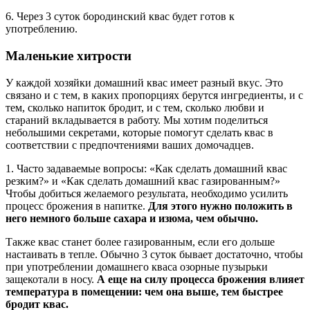
6. Через 3 суток бородинский квас будет готов к
употреблению.
Маленькие хитрости
У каждой хозяйки домашний квас имеет разный вкус. Это
связано и с тем, в каких пропорциях берутся ингредиенты, и с
тем, сколько напиток бродит, и с тем, сколько любви и
стараний вкладывается в работу. Мы хотим поделиться
небольшими секретами, которые помогут сделать квас в
соответствии с предпочтениями ваших домочадцев.
1. Часто задаваемые вопросы: «Как сделать домашний квас
резким?» и «Как сделать домашний квас газированным?»
Чтобы добиться желаемого результата, необходимо усилить
процесс брожения в напитке.
Для этого нужно положить в
него немного больше сахара и изюма, чем обычно.
Также квас станет более газированным, если его дольше
настаивать в тепле. Обычно 3 суток бывает достаточно, чтобы
при употреблении домашнего кваса озорные пузырьки
защекотали в носу.
А еще на силу процесса брожения влияет
температура в помещении: чем она выше, тем быстрее
бродит квас.