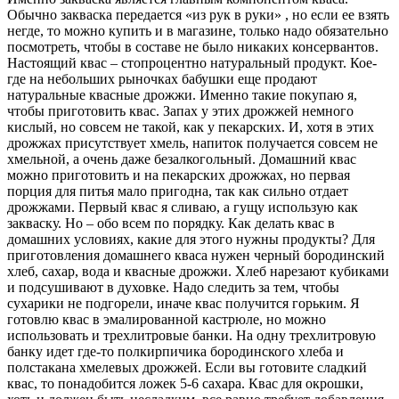
Обычно закваска передается «из рук в руки» , но если ее взять
негде, то можно купить и в магазине, только надо обязательно
посмотреть, чтобы в составе не было никаких консервантов.
Настоящий квас – стопроцентно натуральный продукт. Кое-
где на небольших рыночках бабушки еще продают
натуральные квасные дрожжи. Именно такие покупаю я,
чтобы приготовить квас. Запах у этих дрожжей немного
кислый, но совсем не такой, как у пекарских. И, хотя в этих
дрожжах присутствует хмель, напиток получается совсем не
хмельной, а очень даже безалкогольный. Домашний квас
можно приготовить и на пекарских дрожжах, но первая
порция для питья мало пригодна, так как сильно отдает
дрожжами. Первый квас я сливаю, а гущу использую как
закваску. Но – обо всем по порядку. Как делать квас в
домашних условиях, какие для этого нужны продукты? Для
приготовления домашнего кваса нужен черный бородинский
хлеб, сахар, вода и квасные дрожжи. Хлеб нарезают кубиками
и подсушивают в духовке. Надо следить за тем, чтобы
сухарики не подгорели, иначе квас получится горьким. Я
готовлю квас в эмалированной кастрюле, но можно
использовать и трехлитровые банки. На одну трехлитровую
банку идет где-то полкирпичика бородинского хлеба и
полстакана хмелевых дрожжей. Если вы готовите сладкий
квас, то понадобится ложек 5-6 сахара. Квас для окрошки,