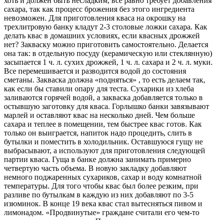
хоть и должен быть несладким, все равно требует добавления
сахара, так как процесс брожения без этого ингредиента
невозможен. Для приготовления кваса на окрошку на
трехлитровую банку кладут 2-3 столовые ложки сахара. Как
делать квас в домашних условиях, если квасных дрожжей
нет? Закваску можно приготовить самостоятельно. Делается
она так: в отдельную посуду (керамическую или стеклянную)
засыпается 1 ч. л. сухих дрожжей, 1 ч. л. сахара и 2 ч. л. муки.
Все перемешивается и разводится водой до состояния
сметаны. Закваска должна «подняться» , то есть делаем так,
как если бы ставили опару для теста. Сухарики из хлеба
заливаются горячей водой, а закваска добавляется только в
остывшую заготовку для кваса. Горлышко банки завязывают
марлей и оставляют квас на несколько дней. Чем больше
сахара и теплее в помещении, тем быстрее квас готов. Как
только он выиграется, напиток надо процедить, слить в
бутылки и поместить в холодильник. Оставшуюся гущу не
выбрасывают, а используют для приготовления следующей
партии кваса. Гуща в банке должна занимать примерно
четвертую часть объема. В новую закладку добавляют
немного поджаренных сухариков, сахар и воду комнатной
температуры. Для того чтобы квас был более резким, при
разливе по бутылкам в каждую из них добавляют по 3-5
изюминок. В конце 19 века квас стал вытесняться пивом и
лимонадом. «Продвинутые» граждане считали его чем-то