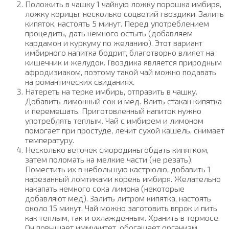
Положить в чашку 1 чайную ложку порошка имбиря,
ложку корицы, несколько соцветий гвоздики. Залить
кипяток, настоять 5 минут. Перед употреблением
процедить, дать немного остыть (добавляем
кардамон и куркуму по желанию). Этот вариант
имбирного напитка бодрит, благотворно влияет на
кишечник и желудок. Гвоздика является природным
афродизиаком, поэтому такой чай можно подавать
на романтических свиданиях.
Натереть на терке имбирь, отправить в чашку.
Добавить лимонный сок и мед. Влить стакан кипятка
и перемешать. Приготовленный напиток нужно
употреблять теплым. Чай с имбирем и лимоном
помогает при простуде, лечит сухой кашель, снимает
температуру.
Несколько веточек смородины обдать кипятком,
затем поломать на мелкие части (не резать).
Поместить их в небольшую кастрюлю, добавить 1
нарезанный ломтиками корень имбиря. Желательно
накапать немного сока лимона (некоторые
добавляют мед). Залить литром кипятка, настоять
около 15 минут. Чай можно заготовить впрок и пить
как теплым, так и охлажденным. Хранить в термосе.
Он повышает иммунитет, обогащает организм