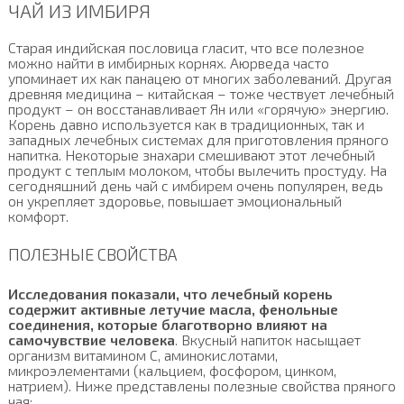
ЧАЙ ИЗ ИМБИРЯ
Старая индийская пословица гласит, что все полезное
можно найти в имбирных корнях. Аюрведа часто
упоминает их как панацею от многих заболеваний. Другая
древняя медицина – китайская – тоже чествует лечебный
продукт – он восстанавливает Ян или «горячую» энергию.
Корень давно используется как в традиционных, так и
западных лечебных системах для приготовления пряного
напитка. Некоторые знахари смешивают этот лечебный
продукт с теплым молоком, чтобы вылечить простуду. На
сегодняшний день чай с имбирем очень популярен, ведь
он укрепляет здоровье, повышает эмоциональный
комфорт.
ПОЛЕЗНЫЕ СВОЙСТВА
Исследования показали, что лечебный корень
содержит активные летучие масла, фенольные
соединения, которые благотворно влияют на
самочувствие человека
. Вкусный напиток насыщает
организм витамином С, аминокислотами,
микроэлементами (кальцием, фосфором, цинком,
натрием). Ниже представлены полезные свойства пряного
чая: