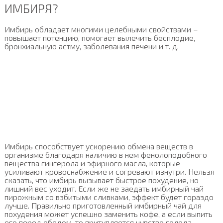
ИМБИРЯ?
Имбирь обладает многими целебными свойствами –
повышает потенцию, помогает вылечить бесплодие,
бронхиальную астму, заболевания печени и т. д.
Имбирь способствует ускорению обмена веществ в
организме благодаря наличию в нем фенолоподобного
вещества гингерола и эфирного масла, которые
усиливают кровоснабжение и согревают изнутри. Нельзя
сказать, что имбирь вызывает быстрое похудение, но
лишний вес уходит. Если же не заедать имбирный чай
пирожным со взбитыми сливками, эффект будет гораздо
лучше. Правильно приготовленный имбирный чай для
похудения может успешно заменить кофе, а если выпить
его перед обедом, то притупляется чувство голода.