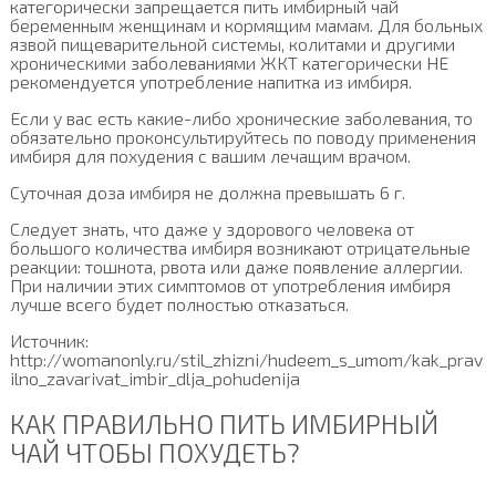
категорически запрещается пить имбирный чай
беременным женщинам и кормящим мамам. Для больных
язвой пищеварительной системы, колитами и другими
хроническими заболеваниями ЖКТ категорически НЕ
рекомендуется употребление напитка из имбиря.
Если у вас есть какие-либо хронические заболевания, то
обязательно проконсультируйтесь по поводу применения
имбиря для похудения с вашим лечащим врачом.
Суточная доза имбиря не должна превышать 6 г.
Следует знать, что даже у здорового человека от
большого количества имбиря возникают отрицательные
реакции: тошнота, рвота или даже появление аллергии.
При наличии этих симптомов от употребления имбиря
лучше всего будет полностью отказаться.
Источник:
http://womanonly.ru/stil_zhizni/hudeem_s_umom/kak_prav
ilno_zavarivat_imbir_dlja_pohudenija
КАК ПРАВИЛЬНО ПИТЬ ИМБИРНЫЙ
ЧАЙ ЧТОБЫ ПОХУДЕТЬ?