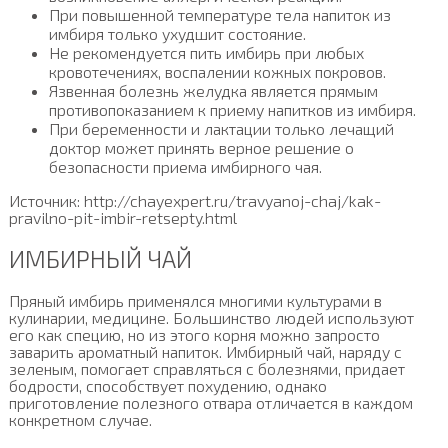
При повышенной температуре тела напиток из
имбиря только ухудшит состояние.
Не рекомендуется пить имбирь при любых
кровотечениях, воспалении кожных покровов.
Язвенная болезнь желудка является прямым
противопоказанием к приему напитков из имбиря.
При беременности и лактации только лечащий
доктор может принять верное решение о
безопасности приема имбирного чая.
Источник: http://chayexpert.ru/travyanoj-chaj/kak-
pravilno-pit-imbir-retsepty.html
ИМБИРНЫЙ ЧАЙ
Пряный имбирь применялся многими культурами в
кулинарии, медицине. Большинство людей используют
его как специю, но из этого корня можно запросто
заварить ароматный напиток. Имбирный чай, наряду с
зеленым, помогает справляться с болезнями, придает
бодрости, способствует похудению, однако
приготовление полезного отвара отличается в каждом
конкретном случае.