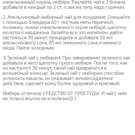
измельченный корень имбиря. Разлейте чай в 2 бокала,
добавьте в каждый по 2 ст. л. виски, пить надо горячим.
2. Апельсиновый имбирный чай для похудения. Смешайте
с помощью блендера 60 г листьев мяты перечной,
половину ложки измельченного корня имбиря, щепотку
молотого кардамона. Залейте все это кипятком, дайте
настояться 30 минут, процедите и добавьте 50 мл
апельсинового сока, 85 мл лимонного сока и немного
меда. Пейте холодным.
3. Зеленый чай с имбирем. При заваривании зеленого чая
добавьте в него щепотку сухого имбиря. После того, как
он настоится 30 минут, такой чай превратится в
волшебный эликсир. Зеленый чай с имбирем способен
успокоить кашель, он оказывает антиоксидантное
действие, сделает кожу более здоровой и красивой.
Имбирь отличное СРЕДСТВО ОТ ПРОСТУДЫ. И чай с ним
не только вкусно но и полезно)) )