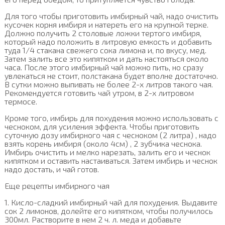
Для того чтобы приготовить имбирный чай, надо очистить
кусочек корня имбиря и натереть его на крупной терке.
Должно получить 2 столовые ложки тертого имбиря,
который надо положить в литровую емкость и добавить
туда 1/4 стакана свежего сока лимона и, по вкусу, мед.
Затем залить все это кипятком и дать настояться около
часа. После этого имбирный чай можно пить, но сразу
увлекаться не стоит, полстакана будет вполне достаточно.
В сутки можно выпивать не более 2-х литров такого чая.
Рекомендуется готовить чай утром, в 2-х литровом
термосе.
Кроме того, имбирь для похудения можно использовать с
чесноком, для усиления эффекта. Чтобы приготовить
суточную дозу имбирного чая с чесноком (2 литра) , надо
взять корень имбиря (около 4см) , 2 зубчика чеснока.
Имбирь очистить и мелко нарезать, залить его и чеснок
кипятком и оставить настаиваться. Затем имбирь и чеснок
надо достать, и чай готов.
Еще рецепты имбирного чая
1. Кисло-сладкий имбирный чай для похудения. Выдавите
сок 2 лимонов, долейте его кипятком, чтобы получилось
300мл. Растворите в нем 2 ч. л. меда и добавьте