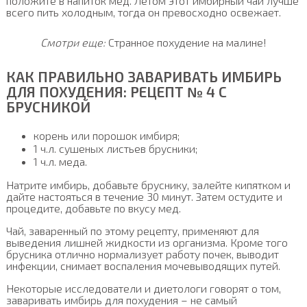
положите в напиток мед. Летом этот имбирный чай лучше
всего пить холодным, тогда он превосходно освежает.
Смотри еще:
Странное похудение на малине!
КАК ПРАВИЛЬНО ЗАВАРИВАТЬ ИМБИРЬ
ДЛЯ ПОХУДЕНИЯ: РЕЦЕПТ № 4 С
БРУСНИКОЙ
корень или порошок имбиря;
1 ч.л. сушеных листьев брусники;
1 ч.л. меда.
Натрите имбирь, добавьте бруснику, залейте кипятком и
дайте настояться в течение 30 минут. Затем остудите и
процедите, добавьте по вкусу мед.
Чай, заваренный по этому рецепту, применяют для
выведения лишней жидкости из организма. Кроме того
брусника отлично нормализует работу почек, выводит
инфекции, снимает воспаления мочевыводящих путей.
Некоторые исследователи и диетологи говорят о том,
заваривать имбирь для похудения – не самый