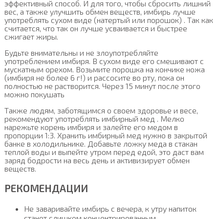
эффективный способ. И для того, чтобы сбросить лишний
вес, а также улучшить обмен веществ, имбирь лучше
употреблять сухом виде (натертый или порошок) . Так как
считается, что так он лучше усваивается и быстрее
сжигает жиры.
Будьте внимательны и не злоупотребляйте
употреблением имбиря. В сухом виде его смешивают с
мускатным орехом. Возьмите порошка на кончике ножа
(имбиря не более 6 г!) и рассосите во рту, пока он
полностью не растворится. Через 15 минут после этого
можно покушать
Также людям, заботящимся о своем здоровье и весе,
рекомендуют употреблять имбирный мед . Мелко
нарежьте корень имбиря и залейте его медом в
пропорции 1:3. Хранить имбирный мед нужно в закрытой
банке в холодильнике. Добавьте ложку меда в стакан
теплой воды и выпейте утром перед едой, это даст вам
заряд бодрости на весь день и активизирует обмен
веществ.
РЕКОМЕНДАЦИИ
Не заваривайте имбирь с вечера, к утру напиток
станет слишком концентрированным.