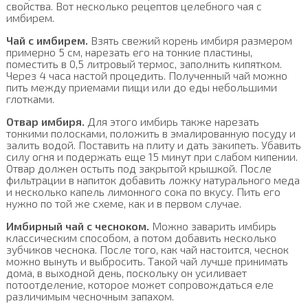
свойства. Вот несколько рецептов целебного чая с
имбирем.
Чай с имбирем.
Взять свежий корень имбиря размером
примерно 5 см, нарезать его на тонкие пластины,
поместить в 0,5 литровый термос, заполнить кипятком.
Через 4 часа настой процедить. Полученный чай можно
пить между приемами пищи или до еды небольшими
глотками.
Отвар имбиря.
Для этого имбирь также нарезать
тонкими полосками, положить в эмалированную посуду и
залить водой. Поставить на плиту и дать закипеть. Убавить
силу огня и подержать еще 15 минут при слабом кипении.
Отвар должен остыть под закрытой крышкой. После
фильтрации в напиток добавить ложку натурального меда
и несколько капель лимонного сока по вкусу. Пить его
нужно по той же схеме, как и в первом случае.
Имбирный чай с чесноком.
Можно заварить имбирь
классическим способом, а потом добавить несколько
зубчиков чеснока. После того, как чай настоится, чеснок
можно вынуть и выбросить. Такой чай лучше принимать
дома, в выходной день, поскольку он усиливает
потоотделение, которое может сопровождаться еле
различимым чесночным запахом.