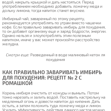
водой, накрыть крышкой и дать настояться. Перед
употреблением необходимо добавить ложечку меда и
дольку лимона, тогда напиток станет вкуснее.
Имбирный чай, заваренный по этому рецепту,
рекомендуется употреблять по утрам вместо чашечки
кофе. Если правильно заваривать имбирь для похудения,
то он добавит организму еще и заряд бодрости, энергии.
Однако нельзя и злоупотреблять этим полезным
напитком, иначе у вас может произойти расстройство
желудка.
Смотри еще:
Разведенный в воде малиновый кетон ля
похудения
КАК ПРАВИЛЬНО ЗАВАРИВАТЬ ИМБИРЬ
ДЛЯ ПОХУДЕНИЯ: РЕЦЕПТ № 2 С
РОМАШКОЙ
Корень имбиря очистить от кожуры и вымыть. Потом
тонко нарезать и залить водой. Поставить кастрюльку на
медленный огонь и довести напиток до кипения. Дать
остыть, а затем положить туда ложечку меда и лимон.
Усилить эффективность действия данного настоя можно,