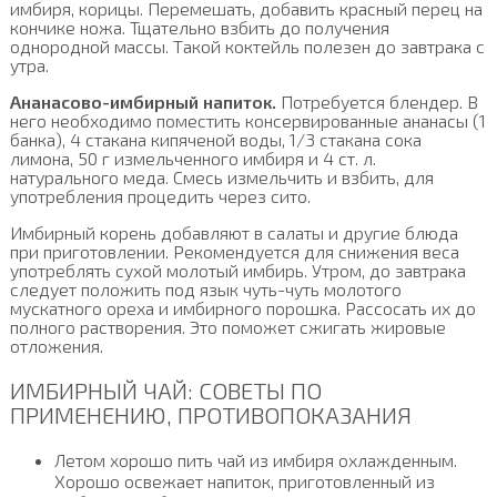
имбиря, корицы. Перемешать, добавить красный перец на
кончике ножа. Тщательно взбить до получения
однородной массы. Такой коктейль полезен до завтрака с
утра.
Ананасово-имбирный напиток.
Потребуется блендер. В
него необходимо поместить консервированные ананасы (1
банка), 4 стакана кипяченой воды, 1/3 стакана сока
лимона, 50 г измельченного имбиря и 4 ст. л.
натурального меда. Смесь измельчить и взбить, для
употребления процедить через сито.
Имбирный корень добавляют в салаты и другие блюда
при приготовлении. Рекомендуется для снижения веса
употреблять сухой молотый имбирь. Утром, до завтрака
следует положить под язык чуть-чуть молотого
мускатного ореха и имбирного порошка. Рассосать их до
полного растворения. Это поможет сжигать жировые
отложения.
ИМБИРНЫЙ ЧАЙ: СОВЕТЫ ПО
ПРИМЕНЕНИЮ, ПРОТИВОПОКАЗАНИЯ
Летом хорошо пить чай из имбиря охлажденным.
Хорошо освежает напиток, приготовленный из