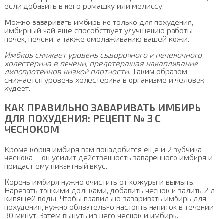
если добавить в него ромашку или мелиссу.
Можно заваривать имбирь не только для похудения,
имбирный чай еще способствует улучшению работы
почек, печени, а также омолаживанию вашей кожи.
Имбирь снижает уровень сыворочного и печеночного
холестерина в печени, предотвращая накапливание
липопротеинов низкой плотности.
Таким образом
снижается уровень холестерина в организме и человек
худеет.
КАК ПРАВИЛЬНО ЗАВАРИВАТЬ ИМБИРЬ
ДЛЯ ПОХУДЕНИЯ: РЕЦЕПТ № 3 С
ЧЕСНОКОМ
Кроме корня имбиря вам понадобится еще и 2 зубчика
чеснока – он усилит действенность заваренного имбиря и
придаст ему пикантный вкус.
Корень имбиря нужно очистить от кожуры и вымыть.
Нарезать тонкими дольками, добавить чеснок и залить 2 л
кипящей воды. Чтобы правильно заваривать имбирь для
похудения, нужно обязательно настоять напиток в течении
30 минут. Затем вынуть из него чеснок и имбирь.