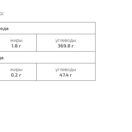
Ь:
люда
жиры
углеводы
1.8 г
369.8 г
да
жиры
углеводы
0.2 г
47.4 г