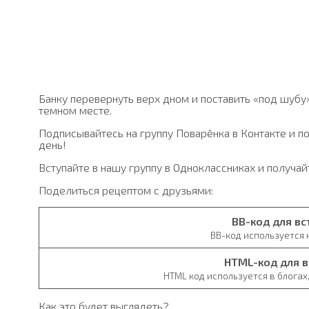
Банку перевернуть верх дном и поставить «под шубу»
темном месте.
Подписывайтесь на группу Поварёнка в Контакте и п
день!
Вступайте в нашу группу в Одноклассниках и получа
Поделиться рецептом с друзьями:
BB-код для вс
BB-код используется
HTML-код для в
HTML код используется в блогах,
Как это будет выглядеть?