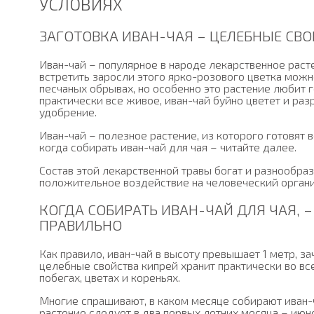
УСЛОВИЯХ
ЗАГОТОВКА ИВАН-ЧАЯ – ЦЕЛЕБНЫЕ СВ
Иван-чай – популярное в народе лекарственное раст
встретить заросли этого ярко-розового цветка можно
песчаных обрывах, но особенно это растение любит 
практически все живое, иван-чай буйно цветет и разр
удобрение.
Иван-чай – полезное растение, из которого готовят 
когда собирать иван-чай для чая – читайте далее.
Состав этой лекарственной травы богат и разнообраз
положительное воздействие на человеческий органи
КОГДА СОБИРАТЬ ИВАН-ЧАЙ ДЛЯ ЧАЯ, –
ПРАВИЛЬНО
Как правило, иван-чай в высоту превышает 1 метр, з
целебные свойства кипрей хранит практически во вс
побегах, цветах и кореньях.
Многие спрашивают, в каком месяце собирают иван-ч
растение следует в два первых летних месяца – июне