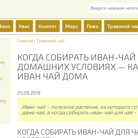
Вино
Квас
Компот
Морс
Пиво
Травяной ча
Главная
›
Травяной чай
КОГДА СОБИРАТЬ ИВАН-ЧАЙ 
иму
ДОМАШНИХ УСЛОВИЯХ — КАК
ИВАН ЧАЙ ДОМА
н-
05.09.2019
нку
Иван-чай – полезное растение, из которого г
даже чай, а когда собирать иван-чай для чая –
КОГДА СОБИРАТЬ ИВАН-ЧАЙ ДЛЯ Ч