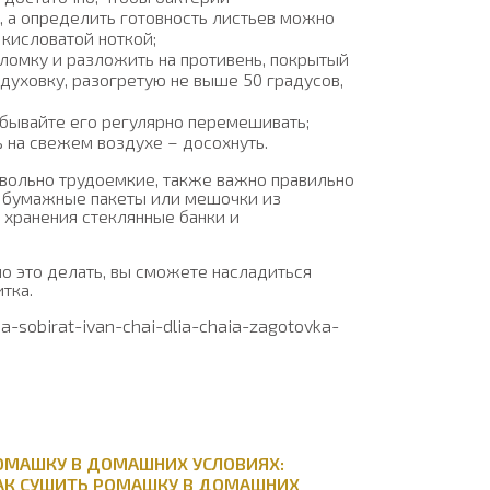
, а определить готовность листьев можно
 кисловатой ноткой;
ломку и разложить на противень, покрытый
 духовку, разогретую не выше 50 градусов,
абывайте его регулярно перемешивать;
ь на свежем воздухе – досохнуть.
овольно трудоемкие, также важно правильно
ше бумажные пакеты или мешочки из
 хранения стеклянные банки и
ьно это делать, вы сможете насладиться
тка.
a-sobirat-ivan-chai-dlia-chaia-zagotovka-
РОМАШКУ В ДОМАШНИХ УСЛОВИЯХ:
КАК СУШИТЬ РОМАШКУ В ДОМАШНИХ