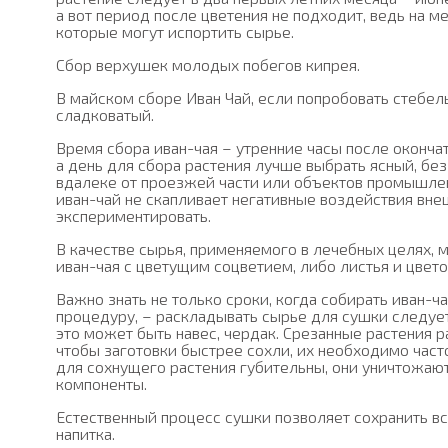
а вот период после цветения не подходит, ведь на м
которые могут испортить сырье.
Сбор верхушек молодых побегов кипрея.
В майском сборе Иван Чай, если попробовать стебель
сладковатый.
Время сбора иван-чая – утренние часы после окончат
а день для сбора растения лучше выбрать ясный, без
вдалеке от проезжей части или объектов промышленн
иван-чай не скапливает негативные воздействия вне
экспериментировать.
В качестве сырья, применяемого в лечебных целях, 
иван-чая с цветущим соцветием, либо листья и цвето
Важно знать не только сроки, когда собирать иван-ча
процедуру, – раскладывать сырье для сушки следу
это может быть навес, чердак. Срезанные растения р
чтобы заготовки быстрее сохли, их необходимо час
для сохнущего растения губительны, они уничтожают
компоненты.
Естественный процесс сушки позволяет сохранить вс
напитка.