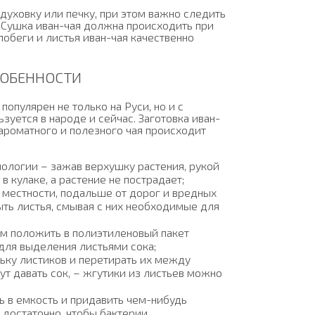
духовку или печку, при этом важно следить
. Сушка иван-чая должна происходить при
побеги и листья иван-чая качественно
СОБЕННОСТИ
популярен не только на Руси, но и с
зуется в народе и сейчас. Заготовка иван-
 ароматного и полезного чая происходит
нологии – зажав верхушку растения, рукой
в кулаке, а растение не пострадает;
 местности, подальше от дорог и вредных
ыть листья, смывая с них необходимые для
тем положить в полиэтиленовый пакет
для выделения листьями сока;
льку листиков и перетирать их между
нут давать сок, – жгутики из листьев можно
ь в емкость и придавить чем-нибудь
т достаточно, чтобы бактерии