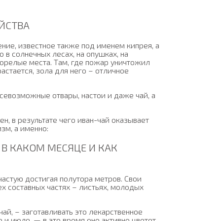
ОЙСТВА
ение, известное также под именем кипрея, а
 в солнечных лесах, на опушках, на
горелые места. Там, где пожар уничтожил
астается, зола для него – отличное
всевозможные отвары, настои и даже чай, а
ен, в результате чего иван-чай оказывает
зм, а именно:
 В КАКОМ МЕСЯЦЕ И КАК
ачастую достигая полутора метров. Свои
ех составных частях – листьях, молодых
ай, – заготавливать это лекарственное
 и июле, — в это время оно активно цветет,