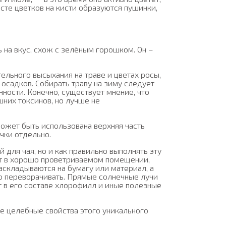
есте цветков на кисти образуются пушинки,
 на вкус, схож с зелёным горошком. Он –
ельного высыхания на траве и цветах росы,
 осадков. Собирать траву на зиму следует
ости. Конечно, существует мнение, что
шних токсинов, но лучше не
может быть использована верхняя часть
чки отдельно.
й для чая, но и как правильно выполнять эту
ет в хорошо проветриваемом помещении,
аскладываются на бумагу или материал, а
то переворачивать. Прямые солнечные лучи
 в его составе хлорофилл и иные полезные
е целебные свойства этого уникального