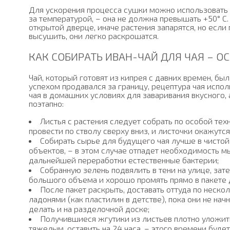
Для ускорения процесса сушки можно использовать 
за температурой, – она не должна превышать +50° С
открытой дверце, иначе растения запарятся, но если 
высушить, они легко раскрошатся.
КАК СОБИРАТЬ ИВАН-ЧАЙ ДЛЯ ЧАЯ – О
Чай, который готовят из кипрея с давних времен, был 
успехом продавался за границу, рецептура чая исполь
чая в домашних условиях для заваривания вкусного,
поэтапно:
Листья с растения следует собрать по особой тех
провести по стволу сверху вниз, и листочки окажутся 
Собирать сырье для будущего чая лучше в чистой
объектов, – в этом случае отпадет необходимость м
дальнейшей переработки естественные бактерии;
Собранную зелень подвялить в тени на улице, за
большого объема и хорошо промять прямо в пакете 
После пакет раскрыть, доставать оттуда по неско
ладонями (как пластилин в детстве), пока они не нач
делать и на разделочной доске;
Получившиеся жгутики из листьев плотно уложит
тяжелым, оставить на 24 часа, – этого времени буде