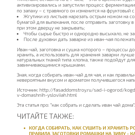
активизировались и запустили процесс ферментации
по запаху – с травяного он изменится на фруктовый с
Жгутики из листьев нарезать острым ножом на со
бумагой для выпекания, после отправить заготовку в
при этом дверцу не закрывать;
Чтобы сырье быстро и однородно высыхало, не з
После духовки дать заварке из иван-чая полежат
Иван-чай, заготовка и сушка которого – процессы д
хранить, а использовать для хранения заварки луч
натуральных тканей типа хлопка, также подойдут для
завинчивающимися крышками.
Зная, когда собирать иван-чай для чая, и как правил
невероятным вкусом и ароматом получившегося напи
Источник: http://fasaddomstroy.ru/sad-i-ogorod/kogd
v-domashnih-ysloviiah.html
Эта статья про: "как собрать и сделать иван чай дома".
ЧИТАЙТЕ ТАКЖЕ:
КОГДА СОБИРАТЬ, КАК СУШИТЬ И ХРАНИТЬ 
ПРАВИЛА ЗАГОТОВКИ РОМАШКИ НА ЗИМУ - 