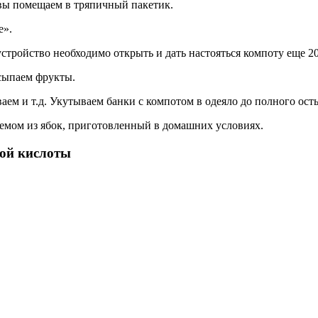
авы помещаем в тряпичный пакетик.
е».
устройство необходимо открыть и дать настояться компоту еще 2
сыпаем фрукты.
ваем и т.д. Укутываем банки с компотом в одеяло до полного ост
жемом из ябок, приготовленный в домашних условиях.
ной кислоты