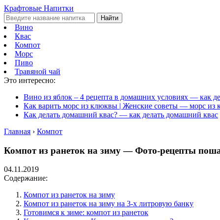
Крафтовые Напитки
Найти
Вино
Квас
Компот
Морс
Пиво
Травяной чай
Это интересно:
Вино из яблок – 4 рецепта в домашних условиях — как д
Как варить морс из клюквы | Женские советы — морс из 
Как делать домашний квас? — как делать домашний квас
Главная
›
Компот
Компот из ранеток на зиму — Фото-рецепты поша
04.11.2019
Содержание:
Компот из ранеток на зиму
Компот из ранеток на зиму на 3-х литровую банку
Готовимся к зиме: компот из ранеток