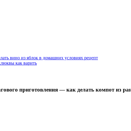
елать вино из яблок в домашних условиях рецепт
клюквы как варить
гового приготовления — как делать компот из ран