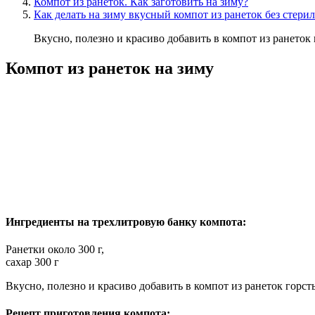
Компот из ранеток. Как заготовить на зиму?
Как делать на зиму вкусный компот из ранеток без стери
Вкусно, полезно и красиво добавить в компот из ранеток 
Компот из ранеток на зиму
Ингредиенты на трехлитровую банку компота:
Ранетки около 300 г,
сахар 300 г
Вкусно, полезно и красиво добавить в компот из ранеток горст
Рецепт приготовления компота: