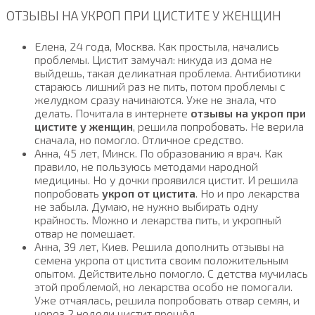
ОТЗЫВЫ НА УКРОП ПРИ ЦИСТИТЕ У ЖЕНЩИН
Елена, 24 года, Москва. Как простыла, начались
проблемы. Цистит замучал: никуда из дома не
выйдешь, такая деликатная проблема. Антибиотики
стараюсь лишний раз не пить, потом проблемы с
желудком сразу начинаются. Уже не знала, что
делать. Почитала в интернете
отзывы на укроп при
цистите у женщин
, решила попробовать. Не верила
сначала, но помогло. Отличное средство.
Анна, 45 лет, Минск. По образованию я врач. Как
правило, не пользуюсь методами народной
медицины. Но у дочки проявился цистит. И решила
попробовать
укроп от цистита
. Но и про лекарства
не забыла. Думаю, не нужно выбирать одну
крайность. Можно и лекарства пить, и укропный
отвар не помешает.
Анна, 39 лет, Киев. Решила дополнить отзывы на
семена укропа от цистита своим положительным
опытом. Действительно помогло. С детства мучилась
этой проблемой, но лекарства особо не помогали.
Уже отчаялась, решила попробовать отвар семян, и
через 2 недели цистит прошёл.