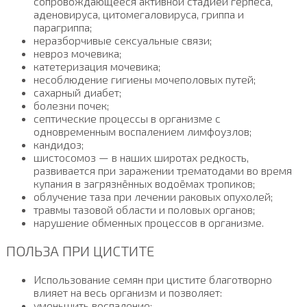
сопровождающееся активной стадией герпеса,
аденовируса, цитомегаловируса, гриппа и
парагриппа;
неразборчивые сексуальные связи;
невроз мочевика;
катетеризация мочевика;
несоблюдение гигиены мочеполовых путей;
сахарный диабет;
болезни почек;
септические процессы в организме с
одновременным воспалением лимфоузлов;
кандидоз;
шистосомоз — в наших широтах редкость,
развивается при заражении трематодами во время
купания в загрязнённых водоёмах тропиков;
облучение таза при лечении раковых опухолей;
травмы тазовой области и половых органов;
нарушение обменных процессов в организме.
ПОЛЬЗА ПРИ ЦИСТИТЕ
Использование семян при цистите благотворно
влияет на весь организм и позволяет:
уменьшить воспаление;