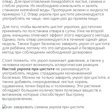
отвар. Для приготовления понадобятся листья, семена и
стебли укропа. Их необходимо измельчить и залить
стаканом кипячёной воды. Пропорция зелени и жидкости
примерно 1:2. Отвар укропа при цистите рекомендуется
употреблять не чаще, чем один раз до приема пищи.
Для того, чтобы вылечить цистит укропом, достаточно
принимать по полстакана отвара в сутки. Уже на второй
день женщины отмечают эффект этого народного метода.
Однако, пить отвар рекомендуется в течение одной-двух
недель. Также будет безопасно заварить укроп от цистита
для ребёнка, потому что это натуральный и безвредный
метод при соблюдении необходимой дозировки.
Стоит помнить, что укроп понижает давление, а также у
человека может возникнуть аллергическая реакция.
Настой укропа при цистите
не рекомендуется
употреблять людям, страдающим мочекаменной
болезнью. Можно не только заварить укроп при цистите, а
также добавить смородиновые листья, корень
одуванчика, почки берёзы и толокнянку. Эти растения
обладают большим количеством полезных веществ и
витаминов, которые способствуют быстрому
выздоровлению.