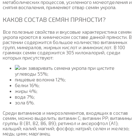
метаболических процессов, усиленного мочеотделения и
снятия воспаления, применяют отвар семян укропа.
КАКОВ СОСТАВ СЕМЯН ПРЯНОСТИ?
Все полезные свойства и вкусовые характеристика семян
укропа кроются в химическом составе данной пряности. В
растении содержится большое количество витаминных
групп, минералов, жирных кислот и аминокислот. В 100
граммах семян содержится 305 килокалорий, среди
которых присутствуют:
углеводы 55%;
пищевые волокна 12%;
белки 16%;
жиры 4%;
вода 7%;
зола 6%.
Среди витаминов и микроэлементов, входящих в состав
семян, можно выделить: витамин С; витамин РР; витамины
группы В (В1, В2, В6, В9); ретинол и аксерофтол (А1);
кальций; калий; магний; фосфор; натрий; селен и железо;
медь; цинк; марганец.