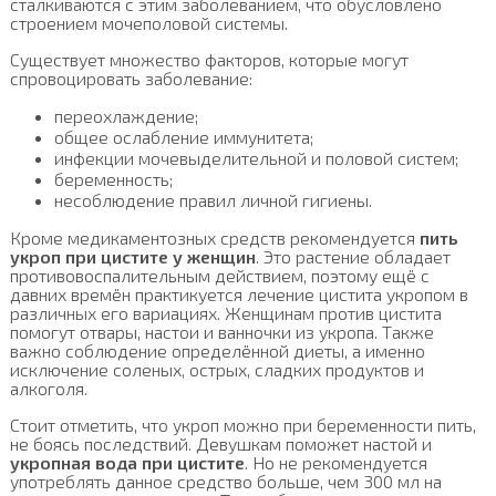
сталкиваются с этим заболеванием, что обусловлено
строением мочеполовой системы.
Существует множество факторов, которые могут
спровоцировать заболевание:
переохлаждение;
общее ослабление иммунитета;
инфекции мочевыделительной и половой систем;
беременность;
несоблюдение правил личной гигиены.
Кроме медикаментозных средств рекомендуется
пить
укроп при цистите у женщин
. Это растение обладает
противовоспалительным действием, поэтому ещё с
давних времён практикуется лечение цистита укропом в
различных его вариациях. Женщинам против цистита
помогут отвары, настои и ванночки из укропа. Также
важно соблюдение определённой диеты, а именно
исключение соленых, острых, сладких продуктов и
алкоголя.
Стоит отметить, что укроп можно при беременности пить,
не боясь последствий. Девушкам поможет настой и
укропная вода при цистите
. Но не рекомендуется
употреблять данное средство больше, чем 300 мл на