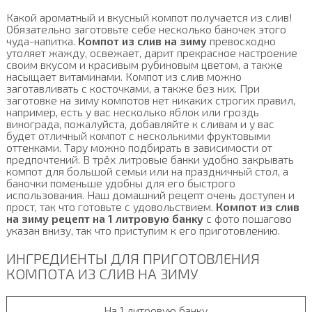
Какой ароматный и вкусный компот получается из слив!
Обязательно заготовьте себе несколько баночек этого
чуда-напитка.
Компот из слив на зиму
превосходно
утоляет жажду, освежает, дарит прекрасное настроение
своим вкусом и красивым рубиновым цветом, а также
насыщает витаминами. Компот из слив можно
заготавливать с косточками, а также без них. При
заготовке на зиму компотов нет никаких строгих правил,
например, есть у вас несколько яблок или гроздь
винограда, пожалуйста, добавляйте к сливам и у вас
будет отличный компот с несколькими фруктовыми
оттенками. Тару можно подбирать в зависимости от
предпочтений. В трёх литровые банки удобно закрывать
компот для большой семьи или на праздничный стол, а
баночки поменьше удобны для его быстрого
использования. Наш домашний рецепт очень доступен и
прост, так что готовьте с удовольствием.
Компот из слив
на зиму рецепт на 1 литровую банку
с фото пошагово
указан внизу, так что приступим к его приготовлению.
ИНГРЕДИЕНТЫ ДЛЯ ПРИГОТОВЛЕНИЯ
КОМПОТА ИЗ СЛИВ НА ЗИМУ
На 1 литровую банку