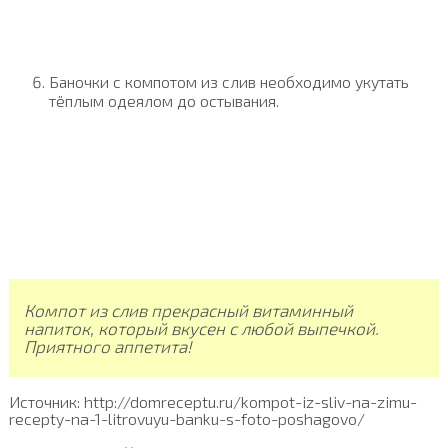
Баночки с компотом из слив необходимо укутать
тёплым одеялом до остывания.
Компот из слив прекрасный витаминный
напиток, который вкусен с любой выпечкой.
Приятного аппетита!
Источник: http://domreceptu.ru/kompot-iz-sliv-na-zimu-
recepty-na-1-litrovuyu-banku-s-foto-poshagovo/