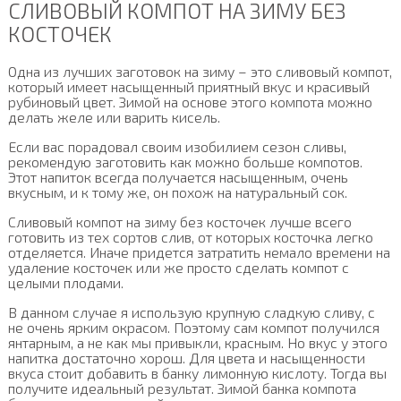
СЛИВОВЫЙ КОМПОТ НА ЗИМУ БЕЗ
КОСТОЧЕК
Одна из лучших заготовок на зиму – это сливовый компот,
который имеет насыщенный приятный вкус и красивый
рубиновый цвет. Зимой на основе этого компота можно
делать желе или варить кисель.
Если вас порадовал своим изобилием сезон сливы,
рекомендую заготовить как можно больше компотов.
Этот напиток всегда получается насыщенным, очень
вкусным, и к тому же, он похож на натуральный сок.
Сливовый компот на зиму без косточек лучше всего
готовить из тех сортов слив, от которых косточка легко
отделяется. Иначе придется затратить немало времени на
удаление косточек или же просто сделать компот с
целыми плодами.
В данном случае я использую крупную сладкую сливу, с
не очень ярким окрасом. Поэтому сам компот получился
янтарным, а не как мы привыкли, красным. Но вкус у этого
напитка достаточно хорош. Для цвета и насыщенности
вкуса стоит добавить в банку лимонную кислоту. Тогда вы
получите идеальный результат. Зимой банка компота