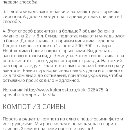
первом способе.
3. Плоды укладывают в банки и заливают уже горячим
сиропом. А далее следует пастеризация, как описано в 1
способе.
4. Этот способ рассчитан на большой объем банок, а
именно на 2 л и 3 л. Сливы подготавливают и укладывают
в банки. Далее заливают горячим кипящим сиропом.
Рецепт сиропа тот же на 1 л воды 200-300 г сахара.
Необходимо банки накрыть крышками. Выдержать
заготовки в таком виде 3 минуты. Затем сироп сливают и
опять кипятят. Процедуру повторяют трижды. На третий
раз сироп следует залить до самого верха банки и сразу
закатать. Банки переворачивают вверх дном и оставляют
их в таком виде до остывания, при этом укрыв их, чтобы
остывание происходило медленнее.
Источник: http://www.kakprosto.ru/kak-926475-4-
sposoba-kompota-iz-sliv
КОМПОТ ИЗ СЛИВЫ
Простые рецепты компота из слив с пошаговыми фото и
инструкциями. Мы расскажем и покажем, как сварить
сливовый компот на зиму просто и вкусно!