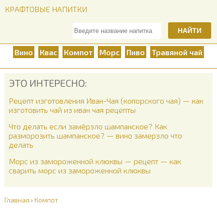
КРАФТОВЫЕ НАПИТКИ
НАЙТИ
Вино
Квас
Компот
Морс
Пиво
Травяной чай
ЭТО ИНТЕРЕСНО:
Рецепт изготовления Иван-Чая (копорского чая) — как
изготовить чай из иван чая рецепты
Что делать если замёрзло шампанское? Как
разморозить шампанское? — вино замерзло что
делать
Морс из замороженной клюквы — рецепт — как
сварить морс из замороженной клюквы
Главная
›
Компот