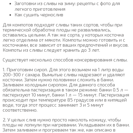
Заготовки из сливы на зиму: рецепты с фото для
легкого приготовления
Как сушить чернослив
Для компотов подходят сливы таких сортов, чтобы при
термической обработке плоды не разваливались,
оставались целыми. А так же сорта, у которых косточка
легко отделима от мякоти. Компоты можно готовить и с
косточками, все зависит от ваших предпочтений и вкусов.
Компоты из сливы следует хранить до 3 лет.
Существует несколько способов консервирования сливы.
1. Приготовим сироп. Для этого возьмем на 1 литр воды
200-300 г сахара. Вымытые сливы надрезают и удаляют
косточки. Затем нужно половинки сложить в банки.
Заливаем холодным сиропом. Для данного способа
обязательна пастеризация в таком режиме: банки 0.5 л —
пастеризуют 10 минут, банки 1 л — 15 минут. Пастеризация
происходит при температуре 85 градусов или в кипящей
воде, тогда этот процесс занимает 3 и 5 минут
соответственно.
2. У целых слив нужно просто наколоть кожицу, чтобы
плоды не лопнули при нагревании. Укладываем их в банки.
Затем заливаем и прогреваем так же, как описано в