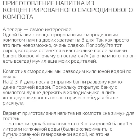
ПРИГОТОВЛЕНИЕ НАПИТКА ИЗ
КОНЦЕНТРИРОВАННОГО СМОРОДИНОВОГО
КОМПОТА
А теперь — самое интересное.
Одной банки с концентрированным смородиновым
компотом нам на двоих хватает на 3 дня. Так как просто
это пить невозможно, очень сладко. Попробуйте тот
сироп, который останется в кастрюльке после заливки
банок. Вопрос «Почему он остается?» (его не много, но он
есть всегда) мучил еще моих родителей.
Компот из смородины мы разводим кипяченой водой по
вкусу.
На 2-3-й день после открытия банки развожу компот
даже горячей водой. Поскольку открытую банку с
компотом лучше держать в холодильнике, а пить
холодную жидкость после горячего обеда я бы не
рискнула.
Вариант приготовления напитка из компота «на зиму» для
гостей:
— развести одну банку компота в 3-х-литровой банке 1,5
литрами кипяченой воды (были эксперименты с
бутилированной газированной водой, но это на