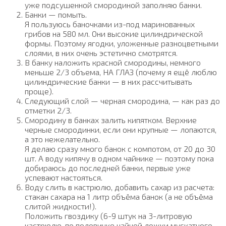
уже подсушенной смородиной заполняю банки.
Банки — помыть.
Я пользуюсь баночками из-под маринованных
грибов на 580 мл. Они высокие цилиндрической
формы. Поэтому ягодки, уложенные разноцветными
слоями, в них очень эстетично смотрятся.
В банку наложить красной смородины, немного
меньше 2/3 объема, НА ГЛАЗ (почему я ещё люблю
цилиндрические банки — в них рассчитывать
проще).
Следующий слой — черная смородина, — как раз до
отметки 2/3.
Смородину в банках залить кипятком. Верхние
черные смородинки, если они крупные — лопаются,
а это нежелательно.
Я делаю сразу много банок с компотом, от 20 до 30
шт. А воду кипячу в одном чайнике — поэтому пока
добираюсь до последней банки, первые уже
успевают настояться.
Воду слить в кастрюлю, добавить сахар из расчета:
стакан сахара на 1 литр объёма банок (а не объёма
слитой жидкости!).
Положить гвоздику (6-9 штук на 3-литровую
кастрюлю, по половинке чайной ложки мускатного