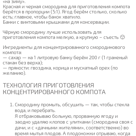
«на зиму».
Красная и черная смородина для приготовления компота
берётся в пропорции (5:1). Ягод берём столько, сколько
есть; главное, чтобы банок хватило.
Банки с винтовыми крышками для консервации.
Чёрную смородину лучше использовать для
приготовления компота мелкую, а крупную – съесть 🙂
Ингредиенты для концентрированного смородинового
компота:
— сахар — на 1 литровую банку берём 200 г (1 граненый
стакан без верха);
— пряности: гвоздика, корица и мускатный орех (по
желанию).
ТЕХНОЛОГИЯ ПРИГОТОВЛЕНИЯ
КОНЦЕНТРИРОВАННОГО КОМПОТА
Смородину промыть, обсушить — так, чтобы стекла
вода, и перебрать.
Я отбраковываю больную, прорванную ягоду и
заодно удаляю клопов с улитками (смородина своя с
дачи, и с «дачными жителями», соответственно) во
время мытья плодов. А плодоножки отрываю, когда