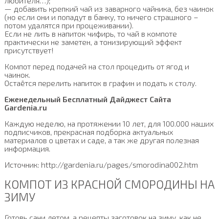
любителя…);
— добавить крепкий чай из заварного чайника, без чаинок
(но если они и попадут в банку, то ничего страшного –
потом удалятся при процеживании).
Если не лить в напиток чифирь, то чай в компоте
практически не заметен, а тонизирующий эффект
присутствует!
Компот перед подачей на стол процедить от ягод и
чаинок.
Остаётся перелить напиток в графин и подать к столу.
Еженедельный Бесплатный Дайджест Сайта
Gardenia.ru
Каждую неделю, на протяжении 10 лет, для 100.000 наших
подписчиков, прекрасная подборка актуальных
материалов о цветах и саде, а так же другая полезная
информация.
Источник: http://gardenia.ru/pages/smorodina002.htm
КОМПОТ ИЗ КРАСНОЙ СМОРОДИНЫ НА
ЗИМУ
Готовь сани летом, а рецепты заготовок на зиму, как не