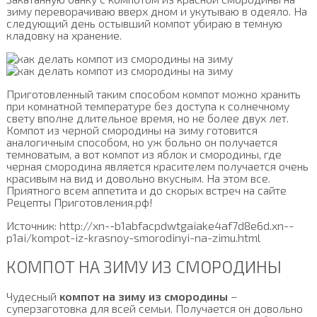
зиму переворачиваю вверх дном и укутываю в одеяло. На
следующий день остывший компот убираю в темную
кладовку на хранение.
Приготовленный таким способом компот можно хранить
при комнатной температуре без доступа к солнечному
свету вполне длительное время, но не более двух лет.
Компот из черной смородины на зиму готовится
аналогичным способом, но уж больно он получается
темноватым, а вот компот из яблок и смородины, где
черная смородина является красителем получается очень
красивым на вид и довольно вкусным. На этом все.
Приятного всем аппетита и до скорых встреч на сайте
Рецепты Приготовления.рф!
Источник: http://xn--b1abfacpdwtgaiake4af7d8e6d.xn--
p1ai/kompot-iz-krasnoy-smorodinyi-na-zimu.html
КОМПОТ НА ЗИМУ ИЗ СМОРОДИНЫ
Чудесный
компот на зиму из смородины
–
суперзаготовка для всей семьи. Получается он довольно