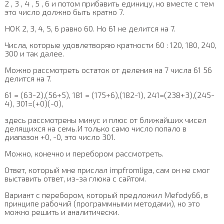
2 , 3 , 4 , 5 , 6 и потом прибавить единицу, но вместе с тем
это число должно быть кратно 7.
НОК 2, 3, 4, 5, 6 равно 60. Но 61 не делится на 7.
Числа, которые удовлетворяю кратности 60 : 120, 180, 240,
300 и так далее.
Можно рассмотреть остаток от деления на 7 числа 61 56
делится на 7.
61 = (63-2),(56+5), 181 = (175+6),(182-1), 241=(238+3),(245-
4), 301=(+0)(-0),
здесь рассмотрены минус и плюс от ближайших чисел
делящихся на семь.И только само число попало в
диапазон +0, -0, это число 301.
Можно, конечно и перебором рассмотреть.
Ответ, который мне прислал impfromliga, сам он не смог
выставить ответ, из-за глюка с сайтом.
Вариант с перебором, который предложил Mefody66, в
принципе рабочий (программными методами), но это
можно решить и аналитически.