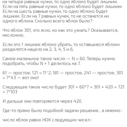
на четыре равные кучки, то одно яблоко будет лишним.
Если на пять равные кучки, то одно яблоко будет лишним.
Если на шесть равные кучки, то одно яблоко будет
лишним. Если на 7 равных кучек, то не останется ни
одного яблока. Сколько всего яблок было?
Что яблок 301, это ясно, но как это узнать? Оказывается,
несложно.
Если это 1 лишнее яблоко убрать, то оставшиеся яблоки
разделятся нацело на 2, 3, 4, 5 и 6.
Самое маленькое такое число — N = 60. Теперь нужно
подобрать, чтобы N + 1 делилось на 7.
61 — простое, 121 = 11^2, 181 — простое, 241 — простое, 301
= 7*43 — вот оно!
Следующее такое число будет 301 + 60*7 = 301 + 420 = 721
= 7*103
И дальше они повторяются через 420.
Где-то прямо было подобной задачи решение , а именно :
число яблок равно НОК следующих чисел :