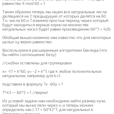
равенство X mod 60 = 1
Таким образом теперь мы ищем все натуральные числа
делящиеся на 7, предыдущие от которых делятся на 60.
Т.к. числа 60 и 7 взаимно простые период через который
будут находиться верные корни на множестве
натуральных чисел будет равен произведению 60*7 = 420.
Обобщая вышесказанное нам известно что для некоторых
целых x,y верно равенство:
Воспользуемся расширенным алгоритмом Евклида (что
бы найти соотношение Безу)
//скобки оставлены для группировки
x= -17 + k*60, y= -2 + k*7, где k любое положительное
натуральное, например для k=1:
подставим в формулу 7x -60y = 1
7*43 — 60*5 = 1 //верно!
Из условий задачи нам необходимо найти размер кучи,
который мы вычисляли через x, и теперь можем
определить как (-17 + 60*k)*7, для натуральных k.
Упростим и получим