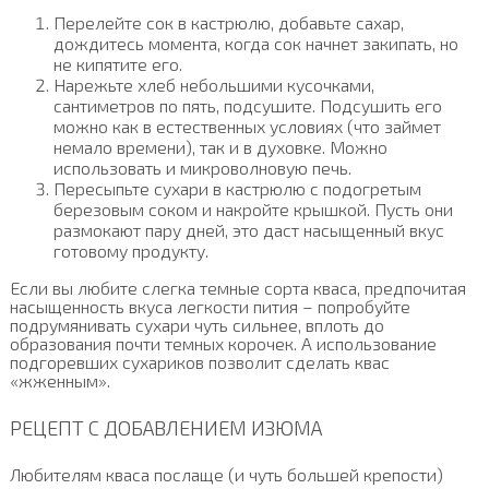
Перелейте сок в кастрюлю, добавьте сахар,
дождитесь момента, когда сок начнет закипать, но
не кипятите его.
Нарежьте хлеб небольшими кусочками,
сантиметров по пять, подсушите. Подсушить его
можно как в естественных условиях (что займет
немало времени), так и в духовке. Можно
использовать и микроволновую печь.
Пересыпьте сухари в кастрюлю с подогретым
березовым соком и накройте крышкой. Пусть они
размокают пару дней, это даст насыщенный вкус
готовому продукту.
Если вы любите слегка темные сорта кваса, предпочитая
насыщенность вкуса легкости пития – попробуйте
подрумянивать сухари чуть сильнее, вплоть до
образования почти темных корочек. А использование
подгоревших сухариков позволит сделать квас
«жженным».
РЕЦЕПТ С ДОБАВЛЕНИЕМ ИЗЮМА
Любителям кваса послаще (и чуть большей крепости)