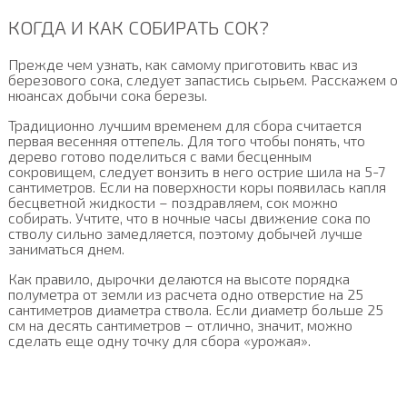
КОГДА И КАК СОБИРАТЬ СОК?
Прежде чем узнать, как самому приготовить квас из
березового сока, следует запастись сырьем. Расскажем о
нюансах добычи сока березы.
Традиционно лучшим временем для сбора считается
первая весенняя оттепель. Для того чтобы понять, что
дерево готово поделиться с вами бесценным
сокровищем, следует вонзить в него острие шила на 5-7
сантиметров. Если на поверхности коры появилась капля
бесцветной жидкости – поздравляем, сок можно
собирать. Учтите, что в ночные часы движение сока по
стволу сильно замедляется, поэтому добычей лучше
заниматься днем.
Как правило, дырочки делаются на высоте порядка
полуметра от земли из расчета одно отверстие на 25
сантиметров диаметра ствола. Если диаметр больше 25
см на десять сантиметров – отлично, значит, можно
сделать еще одну точку для сбора «урожая».