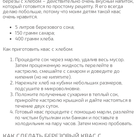
березы с хлебом – действительно очень вкусный напиток,
который готовится по простому рецепту. Я его всегда
делаю побольше, потому что моим детям такой квас
очень нравится.
5 литров березового сока;
150 грамм сахара;
400 грамм хлеба.
Как приготовить квас с хлебом:
Процедите сок через марлю, удалив весь мусор.
Затем процеженную жидкость перелейте в
кастрюлю, смешайте с сахаром и доведите до
кипения (но не кипятите).
Нарежьте хлеб на кубики небольших размеров,
подсушите в микроволновке.
Положите полученные сухарики в теплый сок,
прикройте кастрюлю крышкой и дайте настояться в
течение двух суток.
Готовый квас процедите с помощью марли, разлейте
по чистым бутылкам или банкам и поставьте в
холодильник на пару часов. Затем можно пробовать.
КАК СДЕЛАТЬ БЕРЕЗОВЫЙ КВАС С