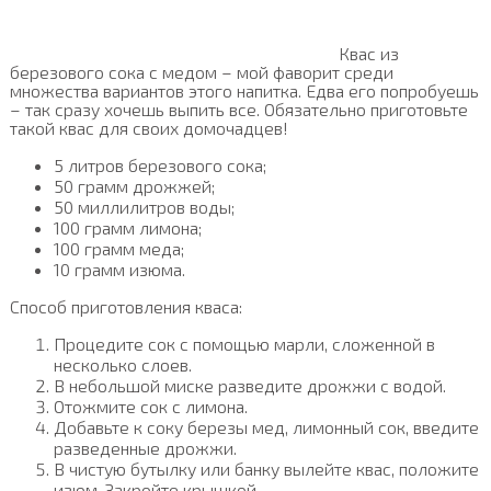
Квас из
березового сока с медом – мой фаворит среди
множества вариантов этого напитка. Едва его попробуешь
– так сразу хочешь выпить все. Обязательно приготовьте
такой квас для своих домочадцев!
5 литров березового сока;
50 грамм дрожжей;
50 миллилитров воды;
100 грамм лимона;
100 грамм меда;
10 грамм изюма.
Способ приготовления кваса:
Процедите сок с помощью марли, сложенной в
несколько слоев.
В небольшой миске разведите дрожжи с водой.
Отожмите сок с лимона.
Добавьте к соку березы мед, лимонный сок, введите
разведенные дрожжи.
В чистую бутылку или банку вылейте квас, положите
изюм. Закройте крышкой.